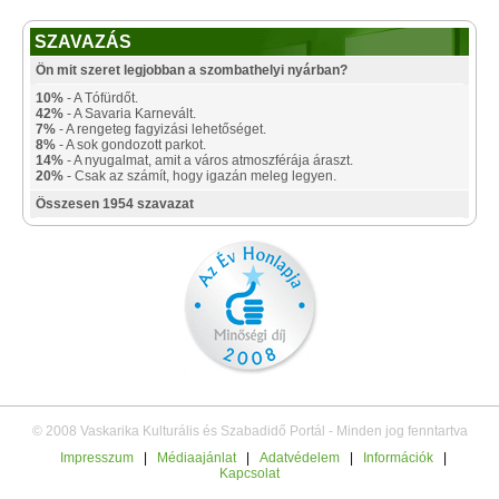
SZAVAZÁS
Ön mit szeret legjobban a szombathelyi nyárban?
10%
- A Tófürdőt.
42%
- A Savaria Karnevált.
7%
- A rengeteg fagyizási lehetőséget.
8%
- A sok gondozott parkot.
14%
- A nyugalmat, amit a város atmoszférája áraszt.
20%
- Csak az számít, hogy igazán meleg legyen.
Összesen 1954 szavazat
© 2008 Vaskarika Kulturális és Szabadidő Portál - Minden jog fenntartva
Impresszum
|
Médiaajánlat
|
Adatvédelem
|
Információk
|
Kapcsolat