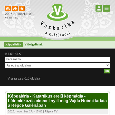
2026. augusztus 09.
vasárnap
Képgalériák
Videógalériák
KERESÉS
Vissza az előző oldalra
Képgaléria - Katartikus erejű képmágia -
Létemlékezés címmel nyílt meg Vajda Noémi tárlata
a Répce Galériában
2025. november 17. - 15:08 |
Répce TV