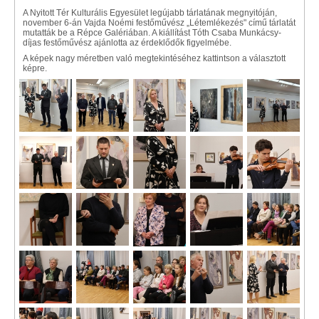
A Nyitott Tér Kulturális Egyesület legújabb tárlatának megnyitóján,
november 6-án Vajda Noémi festőművész „Létemlékezés" című tárlatát
mutatták be a Répce Galériában. A kiállítást Tóth Csaba Munkácsy-
díjas festőművész ajánlotta az érdeklődők figyelmébe.
A képek nagy méretben való megtekintéséhez kattintson a választott
képre.