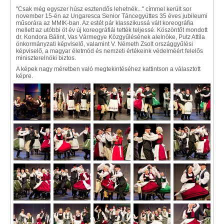
"Csak még egyszer húsz esztendős lehetnék..." címmel került sor
november 15-én az Ungaresca Senior Táncegyüttes 35 éves jubileumi
műsorára az MMIK-ban. Az estét pár klasszikussá vált koreográfia
mellett az utóbbi öt év új koreográfiái tették teljessé. Köszöntőt mondott
dr. Kondora Bálint, Vas Vármegye Közgyűlésének alelnöke, Putz Attila
önkormányzati képviselő, valamint V. Németh Zsolt országgyűlési
képviselő, a magyar életmód és nemzeti értékeink védelméért felelős
miniszterelnöki biztos.
A képek nagy méretben való megtekintéséhez kattintson a választott
képre.