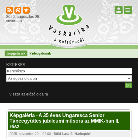
2026. augusztus 09.
vasárnap
Képgalériák
Videógalériák
KERESÉS
Vissza az előző oldalra
Képgaléria - A 35 éves Ungaresca Senior
Táncegyüttes jubileumi műsora az MMIK-ban II.
rész
2025. november 20. - 02:00 |
Büki László 'Harlequin'