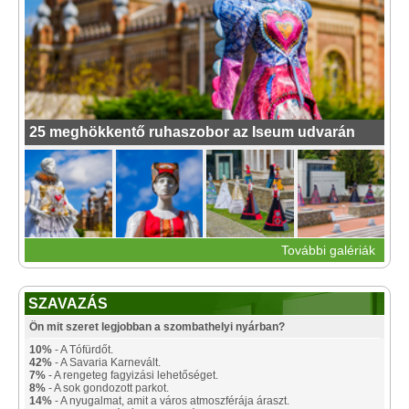
25 meghökkentő ruhaszobor az Iseum udvarán
További galériák
SZAVAZÁS
Ön mit szeret legjobban a szombathelyi nyárban?
10%
- A Tófürdőt.
42%
- A Savaria Karnevált.
7%
- A rengeteg fagyizási lehetőséget.
8%
- A sok gondozott parkot.
14%
- A nyugalmat, amit a város atmoszférája áraszt.