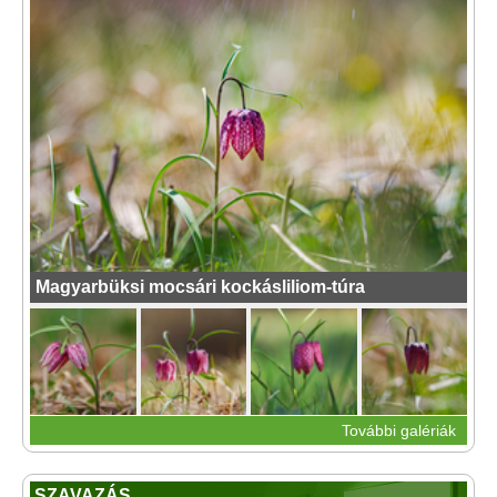
Magyarbüksi mocsári kockásliliom-túra
További galériák
SZAVAZÁS