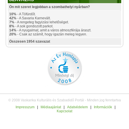
Ön mit szeret legjobban a szombathelyi nyárban?
10%
- A Tófürdőt.
42%
- A Savaria Karnevált.
7%
- A rengeteg fagyizási lehetőséget.
8%
- A sok gondozott parkot.
14%
- A nyugalmat, amit a város atmoszférája áraszt.
20%
- Csak az számít, hogy igazán meleg legyen.
Összesen 1954 szavazat
© 2008 Vaskarika Kulturális és Szabadidő Portál - Minden jog fenntartva
Impresszum
|
Médiaajánlat
|
Adatvédelem
|
Információk
|
Kapcsolat