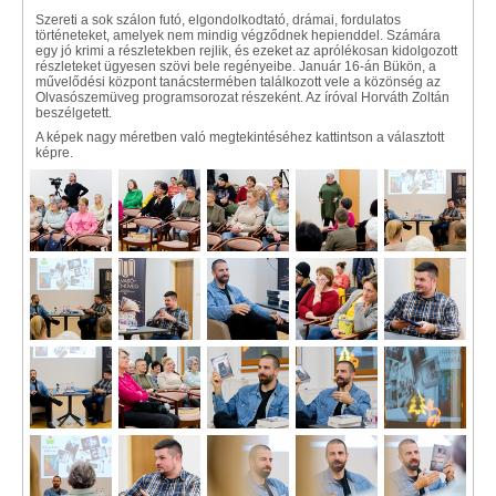
Szereti a sok szálon futó, elgondolkodtató, drámai, fordulatos
történeteket, amelyek nem mindig végződnek hepienddel. Számára
egy jó krimi a részletekben rejlik, és ezeket az aprólékosan kidolgozott
részleteket ügyesen szövi bele regényeibe. Január 16-án Bükön, a
művelődési központ tanácstermében találkozott vele a közönség az
Olvasószemüveg programsorozat részeként. Az íróval Horváth Zoltán
beszélgetett.
A képek nagy méretben való megtekintéséhez kattintson a választott
képre.