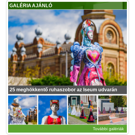
GALÉRIA AJÁNLÓ
25 meghökkentő ruhaszobor az Iseum udvarán
További galériák