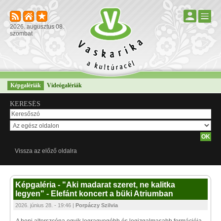
2026. augusztus 08.
szombat
Képgalériák
Videógalériák
KERESÉS
Vissza az előző oldalra
Képgaléria - "Aki madarat szeret, ne kalitka
legyen" - Elefánt koncert a büki Atriumban
2026. június 28. - 19:46 |
Porpáczy Szilvia