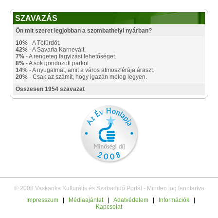
SZAVAZÁS
Ön mit szeret legjobban a szombathelyi nyárban?
10%
- A Tófürdőt.
42%
- A Savaria Karnevált.
7%
- A rengeteg fagyizási lehetőséget.
8%
- A sok gondozott parkot.
14%
- A nyugalmat, amit a város atmoszférája áraszt.
20%
- Csak az számít, hogy igazán meleg legyen.
Összesen 1954 szavazat
© 2008 Vaskarika Kulturális és Szabadidő Portál - Minden jog fenntartva
Impresszum
|
Médiaajánlat
|
Adatvédelem
|
Információk
|
Kapcsolat