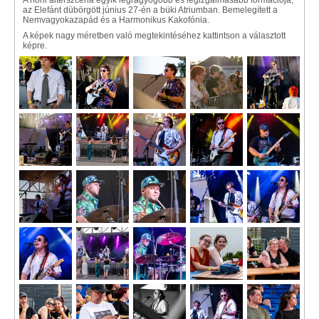
A honi alterszcéna egyik legragyogóbb és legizgalmasabb formációja,
az Elefánt dübörgött június 27-én a büki Atriumban. Bemelegített a
Nemvagyokazapád és a Harmonikus Kakofónia.
A képek nagy méretben való megtekintéséhez kattintson a választott
képre.