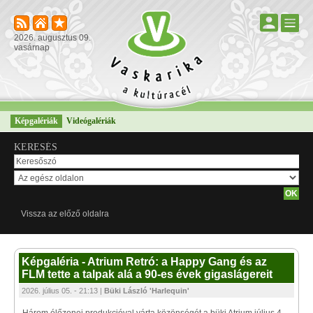
2026. augusztus 09.
vasárnap
Képgalériák
Videógalériák
KERESÉS
Vissza az előző oldalra
Képgaléria - Atrium Retró: a Happy Gang és az
FLM tette a talpak alá a 90-es évek gigaslágereit
2026. július 05. - 21:13 |
Büki László 'Harlequin'