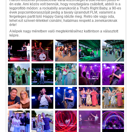
Három élőzenei produkcióval várta közönségét a büki Atrium július 4-
én este. Ami közös volt bennük, hogy nosztalgiára csábított, abból is a
legprofibb módon: a rockabilly aranykorát a That's Right Baby, a 90-es
évek popcsimborasszóját pedig a tavaly újraindult FLM, valamint a
fergeteges partit toló Happy Gang idézte meg. Retro ide vagy oda,
lehet ezt szívvel-lélekkel csinálni, hatalmas respekt a zenekaroknak
érte!
A képek nagy méretben való megtekintéséhez kattintson a választott
képre.