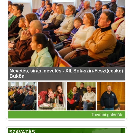
Nevetés, sírás, nevetés - XII. Sok-szín-Feszt(ecske)
Bükön
További galériák
SZAVAZÁS