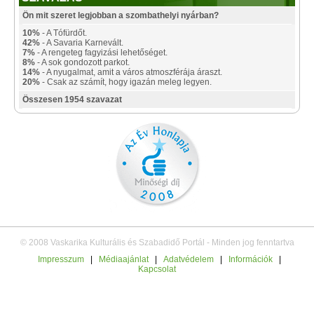
Ön mit szeret legjobban a szombathelyi nyárban?
10%
- A Tófürdőt.
42%
- A Savaria Karnevált.
7%
- A rengeteg fagyizási lehetőséget.
8%
- A sok gondozott parkot.
14%
- A nyugalmat, amit a város atmoszférája áraszt.
20%
- Csak az számít, hogy igazán meleg legyen.
Összesen 1954 szavazat
© 2008 Vaskarika Kulturális és Szabadidő Portál - Minden jog fenntartva
Impresszum
|
Médiaajánlat
|
Adatvédelem
|
Információk
|
Kapcsolat