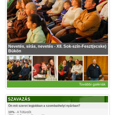
Nevetés, sírás, nevetés - XII. Sok-szín-Feszt(ecske)
Bükön
További galériák
SZAVAZÁS
Ön mit szeret legjobban a szombathelyi nyárban?
10%
- A Tófürdőt.