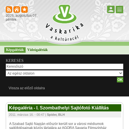
2026. augusztus 07.
péntek
Képgalériák
Videógalériák
KERESÉS
Vissza az előző oldalra
Képgaléria - I. Szombathelyi Sajtófotó Kiállítás
2011. március 16. - 00:47 |
Spider, BLH
A Szabad Sajtó Napján először került sor a városi médiumok
sajtófotósainak közös tárlatára az AGORA Savaria Filmszínház