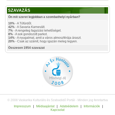
SZAVAZÁS
Ön mit szeret legjobban a szombathelyi nyárban?
10%
- A Tófürdőt.
42%
- A Savaria Karnevált.
7%
- A rengeteg fagyizási lehetőséget.
8%
- A sok gondozott parkot.
14%
- A nyugalmat, amit a város atmoszférája áraszt.
20%
- Csak az számít, hogy igazán meleg legyen.
Összesen 1954 szavazat
© 2008 Vaskarika Kulturális és Szabadidő Portál - Minden jog fenntartva
Impresszum
|
Médiaajánlat
|
Adatvédelem
|
Információk
|
Kapcsolat