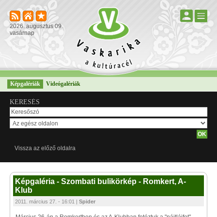
2026. augusztus 09.
vasárnap
Képgalériák
Videógalériák
KERESÉS
Vissza az előző oldalra
Képgaléria - Szombati bulikörkép - Romkert, A-
Klub
2011. március 27. - 16:01 |
Spider