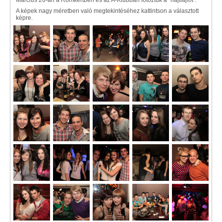
Március 26-án a Romkertben és az A-Klubban fotóztuk a "nájtlájfot".
A képek nagy méretben való megtekintéséhez kattintson a választott
képre.