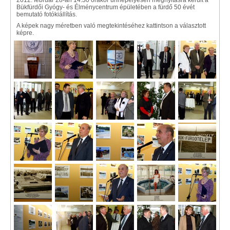
2012. február 28-án 14.30 órakor ünnepélyesen megnyitásra került a
Bükfürdői Gyógy- és Élménycentrum épületében a fürdő 50 évét
bemutató fotókiállítás.
A képek nagy méretben való megtekintéséhez kattintson a választott
képre.