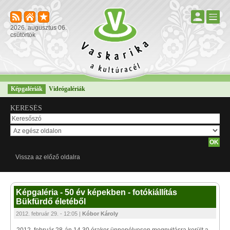
2026. augusztus 06.
csütörtök
Képgalériák
Videógalériák
KERESÉS
Vissza az előző oldalra
Képgaléria - 50 év képekben - fotókiállítás
Bükfürdő életéből
2012. február 29. - 12:05 |
Kóbor Károly