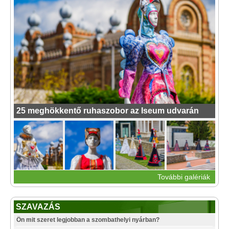
25 meghökkentő ruhaszobor az Iseum udvarán
További galériák
SZAVAZÁS
Ön mit szeret legjobban a szombathelyi nyárban?