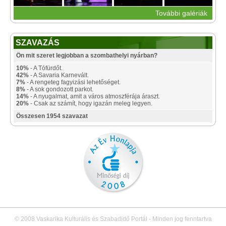
További galériák
SZAVAZÁS
Ön mit szeret legjobban a szombathelyi nyárban?
10%
- A Tófürdőt.
42%
- A Savaria Karnevált.
7%
- A rengeteg fagyizási lehetőséget.
8%
- A sok gondozott parkot.
14%
- A nyugalmat, amit a város atmoszférája áraszt.
20%
- Csak az számít, hogy igazán meleg legyen.
Összesen 1954 szavazat
© 2008 Vaskarika Kulturális és Szabadidő Portál - Minden jog fenntartva