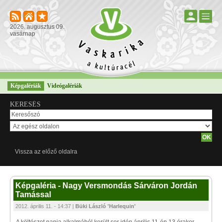
2026. augusztus 09.
vasárnap
Képgalériák
Videógalériák
KERESÉS
Vissza az előző oldalra
Képgaléria - Nagy Versmondás Sárváron Jordán
Tamással
2012. április 11. - 14:37 |
Büki László 'Harlequin'