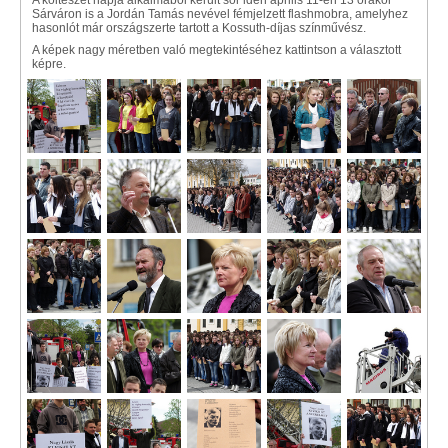
A költészet napja alkalmából került sor idén április 11-én 13 órakor
Sárváron is a Jordán Tamás nevével fémjelzett flashmobra, amelyhez
hasonlót már országszerte tartott a Kossuth-díjas színművész.
A képek nagy méretben való megtekintéséhez kattintson a választott
képre.