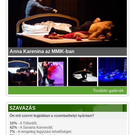
Anna Karenina az MMIK-ban
További galériák
SZAVAZÁS
Ön mit szeret legjobban a szombathelyi nyárban?
10%
- A Tófürdőt.
42%
- A Savaria Karnevált.
7%
- A rengeteg fagyizási lehetőséget.