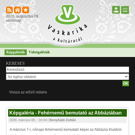
2026. augusztus 09.
vasárnap
Képgalériák
Videógalériák
KERESÉS
Vissza az előző oldalra
Képgaléria - Fehérnemű bemutató az Abbáziában
2009. március 08. - 16:44 |
Bonyhádi Zoltán
A március 7-i, nőnapi fehérnemű bemutató képei az Abbázia Klubból.