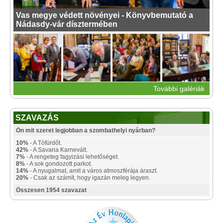
Vas megye védett növényei - Könyvbemutató a
Nádasdy-vár dísztermében
További galériák
SZAVAZÁS
Ön mit szeret legjobban a szombathelyi nyárban?
10%
- A Tófürdőt.
42%
- A Savaria Karnevált.
7%
- A rengeteg fagyizási lehetőséget.
8%
- A sok gondozott parkot.
14%
- A nyugalmat, amit a város atmoszférája áraszt.
20%
- Csak az számít, hogy igazán meleg legyen.
Összesen 1954 szavazat