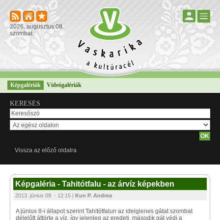
2026. augusztus 08.
szombat
Képgalériák
Videógalériák
KERESÉS
Vissza az előző oldalra
Képgaléria - Tahitótfalu - az árvíz képekben
2013. június 09. - 12:15 |
Kun P. Andrea
A június 8-i állapot szerint Tahitótfalun az ideiglenes gátat szombat
délelőtt áttörte a víz, így jelenleg az eredeti, második gát védi a