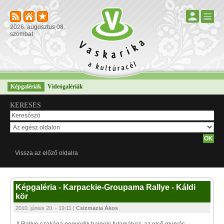
2026. augusztus 08.
szombat
Képgalériák
Videógalériák
KERESÉS
Vissza az előző oldalra
Képgaléria - Karpackie-Groupama Rallye - Káldi
kör
2010. június 20. - 19:11 |
Csizmazia Ákos