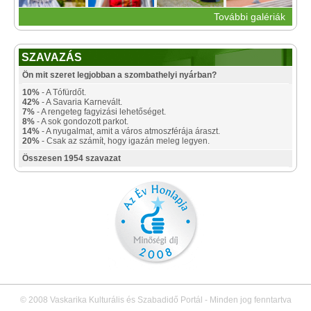
További galériák
SZAVAZÁS
Ön mit szeret legjobban a szombathelyi nyárban?
10%
- A Tófürdőt.
42%
- A Savaria Karnevált.
7%
- A rengeteg fagyizási lehetőséget.
8%
- A sok gondozott parkot.
14%
- A nyugalmat, amit a város atmoszférája áraszt.
20%
- Csak az számít, hogy igazán meleg legyen.
Összesen 1954 szavazat
© 2008 Vaskarika Kulturális és Szabadidő Portál - Minden jog fenntartva