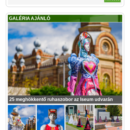
GALÉRIA AJÁNLÓ
25 meghökkentő ruhaszobor az Iseum udvarán