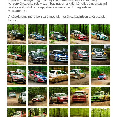
A Rallye szakága negyedik bajnoki futamához, az első murvás
versenyéhez érkezett. A szombati napon a káldi körjellegű gyorsasági
szakasszal indult az etap, ahova a versenyzők még kétszer
visszatértek.
A képek nagy méretben való megtekintéséhez kattintson a választott
képre.