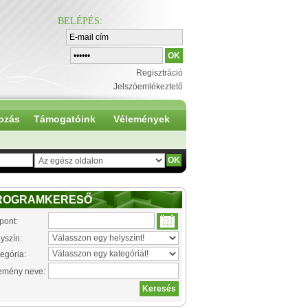
BELÉPÉS
:
Regisztráció
Jelszóemlékeztető
ozás
Támogatóink
Vélemények
ROGRAMKERESŐ
pont:
yszín:
egória:
emény neve: