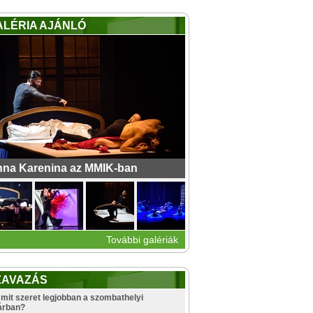
ALÉRIA AJÁNLÓ
na Karenina az MMIK-ban
További galériák
ZAVAZÁS
mit szeret legjobban a szombathelyi
árban?