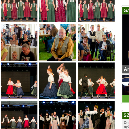
G
An
S
Ön 
ny