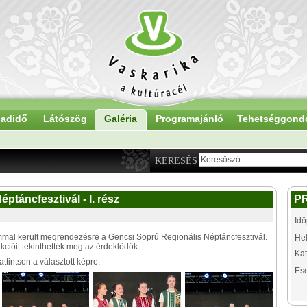
adidő
Látószög
Galéria
Programajánló
Tehetséggond
KERESÉS
ptáncfesztivál - I. rész
P
Idő
mal került megrendezésre a Gencsi Söprű Regionális Néptáncfesztivál.
Hel
cióit tekinthették meg az érdeklődők.
Kat
tintson a választott képre.
Es