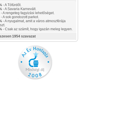
%
- A Tófürdőt.
%
- A Savaria Karnevált.
- A rengeteg fagyizási lehetőséget.
- A sok gondozott parkot.
%
- A nyugalmat, amit a város atmoszférája
szt.
%
- Csak az számít, hogy igazán meleg legyen.
szesen 1954 szavazat