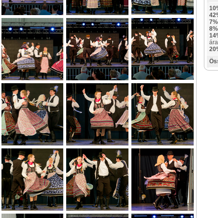
10
42
7%
8%
14
ára
20
Ös