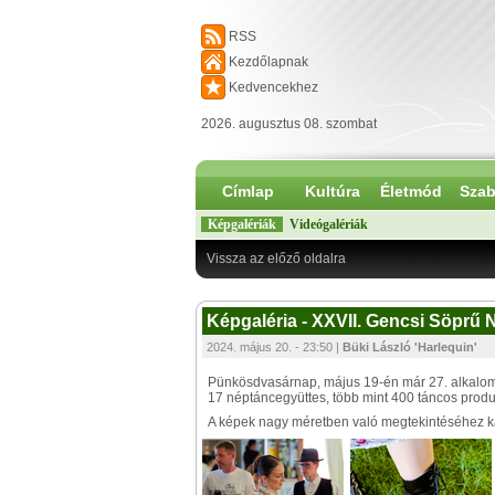
RSS
Kezdőlapnak
Kedvencekhez
2026. augusztus 08. szombat
Címlap
Kultúra
Életmód
Szab
Képgalériák
Videógalériák
Vissza az előző oldalra
Képgaléria - XXVII. Gencsi Söprű Né
2024. május 20. - 23:50 |
Büki László 'Harlequin'
Pünkösdvasárnap, május 19-én már 27. alkalom
17 néptáncegyüttes, több mint 400 táncos produk
A képek nagy méretben való megtekintéséhez kat