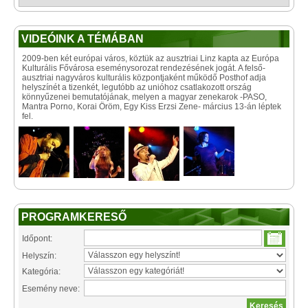
VIDEÓINK A TÉMÁBAN
2009-ben két európai város, köztük az ausztriai Linz kapta az Európa
Kulturális Fővárosa eseménysorozat rendezésének jogát. A felső-
ausztriai nagyváros kulturális központjaként működő Posthof adja
helyszínét a tizenkét, legutóbb az unióhoz csatlakozott ország
könnyűzenei bemutatójának, melyen a magyar zenekarok -PASO,
Mantra Porno, Korai Öröm, Egy Kiss Erzsi Zene- március 13-án léptek
fel.
PROGRAMKERESŐ
Időpont:
Helyszín:
Kategória:
Esemény neve: