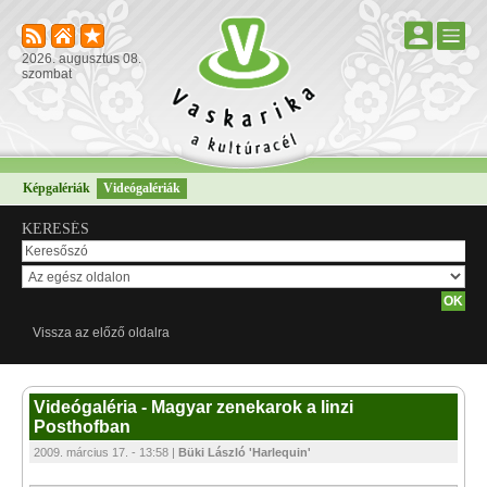
2026. augusztus 08.
szombat
Képgalériák
Videógalériák
KERESÉS
Vissza az előző oldalra
Videógaléria - Magyar zenekarok a linzi
Posthofban
2009. március 17. - 13:58 |
Büki László 'Harlequin'