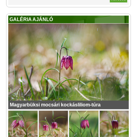
GALÉRIA AJÁNLÓ
Magyarbüksi mocsári kockásliliom-túra