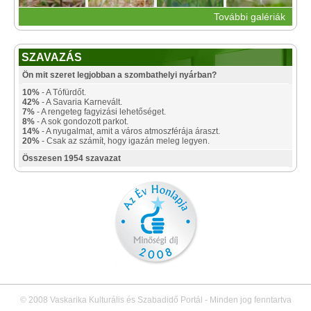
További galériák
SZAVAZÁS
Ön mit szeret legjobban a szombathelyi nyárban?
10%
- A Tófürdőt.
42%
- A Savaria Karnevált.
7%
- A rengeteg fagyizási lehetőséget.
8%
- A sok gondozott parkot.
14%
- A nyugalmat, amit a város atmoszférája áraszt.
20%
- Csak az számít, hogy igazán meleg legyen.
Összesen 1954 szavazat
© 2008 Vaskarika Kulturális és Szabadidő Portál - Minden jog fenntartva