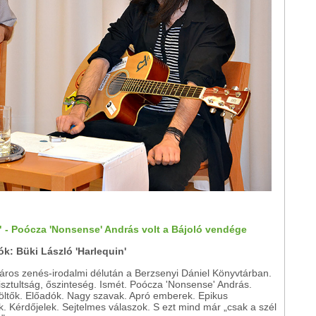
 - Poócza 'Nonsense' András volt a Bájoló vendége
ók: Büki László 'Harlequin'
táros zenés-irodalmi délután a Berzsenyi Dániel Könyvtárban.
isztultság, őszinteség. Ismét. Poócza 'Nonsense' András.
Költők. Előadók. Nagy szavak. Apró emberek. Epikus
. Kérdőjelek. Sejtelmes válaszok. S ezt mind már „csak a szél