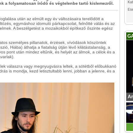
Kat
nk a folyamatosan íródó és végtelenbe tartó kislemezről.
Es
glalása után az elmúlt egy év változásaira terelődött a
tözés, egymáshoz idomuló párkapcsolat, felnőtté válás és az
elmek. A beszélgetést a mozaikokból építkező őszinte egész
G
latos személyes pillanatok, érzések, vívódások köszöntek
ió, Hiába) áthatja a fiatalság útján lévő kilátástalanság, a
yos pont után mindez eltűnik, és helyét az álmok, a célok és a
varlak).
dőjelek válaszra vagy megnyugvásra leltek, a sötétből előbukkanó
ás is mondja, kezd letisztultabb lenni, jobban a jelenre, és a
An