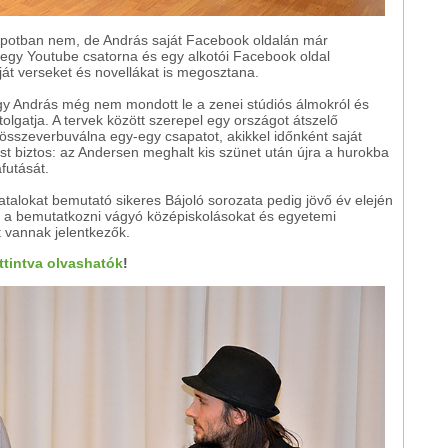
lapotban nem, de András saját Facebook oldalán már
 egy Youtube csatorna és egy alkotói Facebook oldal
ját verseket és novellákat is megosztana.
ogy András még nem mondott le a zenei stúdiós álmokról és
olgatja. A tervek között szerepel egy országot átszelő
 összeverbuválna egy-egy csapatot, akikkel időnként saját
st biztos: az Andersen meghalt kis szünet után újra a hurokba
futását.
atalokat bemutató sikeres Bájoló sorozata pedig jövő év elején
ja a bemutatkozni vágyó középiskolásokat és egyetemi
t vannak jelentkezők.
ttintva olvashatók
!