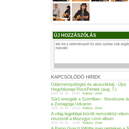
ÚJ HOZZÁSZÓLÁS
KAPCSOLÓDÓ HÍREK
Gitármennydörgés és akusztikbáj - Újra
Hegyfalunapi RockPéntek (aug. 7.)
2026. 08. 06. - 18:00 -
Kultúra
/
Zene
Sűrű energiák a Szimfiben - Novelzone d
a Zsinagóga Udvaron
2026. 08. 04. - 18:20 -
Kultúra
/
Zene
A világ legjobbjai között nemzetközi elis
részesült a Mezsgye című album
2026. 08. 03. - 14:45 -
Kultúra
/
Zene
A Parno Graszt töltötte meg pénteken a 