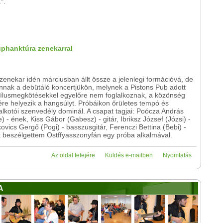
.".
nuphanktúra zenekarral
zenekar idén márciusban állt össze a jelenlegi formációvá, de
annak a debütáló koncertjükön, melynek a Pistons Pub adott
Stílusmegkötésekkel egyelőre nem foglalkoznak, a közönség
re helyezik a hangsúlyt. Próbáikon őrületes tempó és
lkotói szenvedély dominál. A csapat tagjai: Poócza András
 - ének, Kiss Gábor (Gabesz) - gitár, Ibriksz József (Józsi) -
kovics Gergő (Pogi) - basszusgitár, Ferenczi Bettina (Bebi) -
k beszélgettem Ostffyasszonyfán egy próba alkalmával.
Az oldal tetejére
Küldés e-mailben
Nyomtatás
A