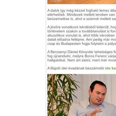
A dalok így még kézzel fogható lemez ál
elérhetőek. Mindezek mellett tervben van
beüzemelése is, ahol a számok mellett sa
A jövőre vonatkozó kérdésből kiderült, h
történelem szakon a továbbtanulást is font
akusztikus vonulat is, ahol több városban
dalait előadva fellépne. Ami pedig már mo
csap és Budapesten fogja folytatni a pálya
A Berzsenyi Dániel Könyvtár tehetséges fi
fog újraindulni, melyre Boros Ferenc vár
hallgatókat. Nem árt sietni, mert már mos
A Bájoló idei évadának beszámolói
ide ka