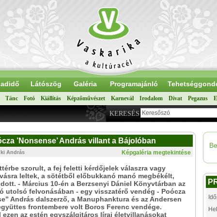
adidő
Látószög
Galéria
Programajánló
Tehetséggond
Tánc
Fotó
Kiállítás
Képzőművészet
Karnevál
Irodalom
Divat
Pegazus
E
KERESÉS
ócza ’Nonsense’ András villant a Bájolóban
Be
zki András
Képgaléria megtekintése
térbe szorult, a fej feletti kérdőjelek válaszra vagy
ásra leltek, a sötétből előbukkanó manó megbékélt,
P
odott. - Március 10-én a Berzsenyi Dániel Könyvtárban az
ló utolsó felvonásában - egy visszatérő vendég - Poócza
Idő
e” András dalszerző, a Manuphanktura és az Andersen
együttes frontembere volt Boros Ferenc vendége.
Hel
 ezen az estén egyszálgitáros lírai életvillanásokat