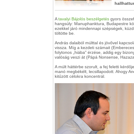
hallhattu
A
tavalyi Bájolós beszélgetés
gyors összefo
hangsúly: Manuphanktura, Budapestre köl
ezekkel járó mindennapi szépségek, küzd
töltötte be.
András dalaiból múlttal és jövővel kapcso
vissza. Míg a kezdeti számait (Emberecessz
folytonos „hiába" érzése, addig egy bizon
valóság veszi át (Pápá Nonsense, Hazaza
A múlt háttérbe szorult, a fej feletti kér
manó megbékélt, lecsillapodott. Ahogy Andr
kitűzött célokra koncentrál.