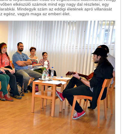
 jövőben elkészülő számok mind egy nagy dal részletei, egy
darabkái. Mindegyik szám az eddigi életének apró villanását
 az egész, vagyis maga az emberi élet.