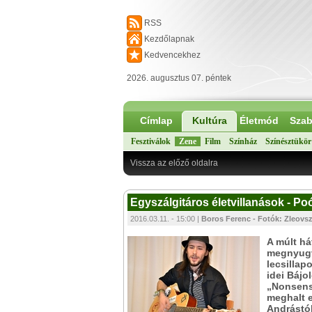
RSS
Kezdőlapnak
Kedvencekhez
2026. augusztus 07. péntek
Címlap
Kultúra
Életmód
Szab
Fesztiválok
Zene
Film
Színház
Színésztükör
Vissza az előző oldalra
Egyszálgitáros életvillanások - Po
2016.03.11. - 15:00 |
Boros Ferenc - Fotók: Zleovs
A múlt hát
megnyugv
lecsillap
idei Bájo
„Nonsens
meghalt 
Andrástól