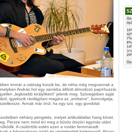
S
Ön 
ny
10
42
7%
8%
14
ára
20
Ös
égében immár a valóság kúszik be, de néha még megvannak a
, melyben András hol egy sarokba állított álmodozó papírhuszár,
yetlen „legkisebb királyfiként" jelenik meg. Szövegeiben saját
gából, igyekszik rávilágítani magára az „emberre", boncolgatja,
sszeillessze. Annak már örül, ha egy szó, egy gondolat
ezdetben néhány pengetés, melyet artikulálatlan hang követ,
veg. Persze nem mind éri meg a bűvös ötszöri egymás utáni
 működik. A csütörtöki estén ezen a rostán fennmaradt
attunk a folyamatosan íródó és végtelenített kislemezről. Ahogy