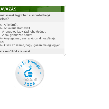
ZAVAZÁS
mit szeret legjobban a szombathelyi
árban?
%
- A Tófürdőt.
%
- A Savaria Karnevált.
- A rengeteg fagyizási lehetőséget.
- A sok gondozott parkot.
%
- A nyugalmat, amit a város atmoszférája
szt.
%
- Csak az számít, hogy igazán meleg legyen.
szesen 1954 szavazat