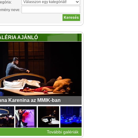
egória:
emény neve:
ALÉRIA AJÁNLÓ
na Karenina az MMIK-ban
További galériák