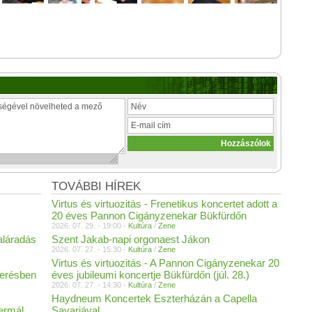
TOVÁBBI HÍREK
Virtus és virtuozitás - Frenetikus koncertet adott a
20 éves Pannon Cigányzenekar Bükfürdőn
2026. 07. 29. - 19:00 -
Kultúra
/
Zene
aláradás
Szent Jakab-napi orgonaest Jákon
2026. 07. 27. - 15:30 -
Kultúra
/
Zene
Virtus és virtuozitás - A Pannon Cigányzenekar 20
merésben
éves jubileumi koncertje Bükfürdőn (júl. 28.)
2026. 07. 27. - 14:30 -
Kultúra
/
Zene
Haydneum Koncertek Eszterházán a Capella
Termál
Savariával