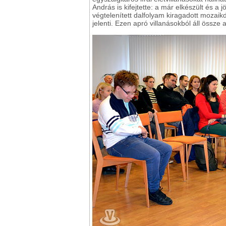
András is kifejtette: a már elkészült és a
végtelenített dalfolyam kiragadott mozaik
jelenti. Ezen apró villanásokból áll össze