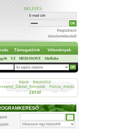
BELÉPÉS
:
Regisztráció
Jelszóemlékeztető
ozás
Támogatóink
Vélemények
gyéb
VZ
MEDIAWAVE
AlteRába
Bájoló
Bájoló2016
rzsenyi_Dániel_Könyvtár
Poócza_András
zene
ROGRAMKERESŐ
pont:
yszín: