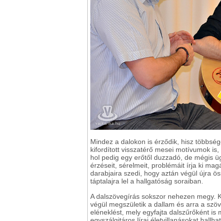
Mindez a dalokon is érződik, hisz többs
kifordított visszatérő mesei motívumok is
hol pedig egy erőtől duzzadó, de mégis üg
érzéseit, sérelmeit, problémáit írja ki ma
darabjaira szedi, hogy aztán végül újra ö
táptalajra lel a hallgatóság soraiban.
A dalszövegírás sokszor nehezen megy. K
végül megszületik a dallam és arra a szö
eléneklést, mely egyfajta dalszűrőként is
egyszálgitáros lírai életvillanásokat hallh