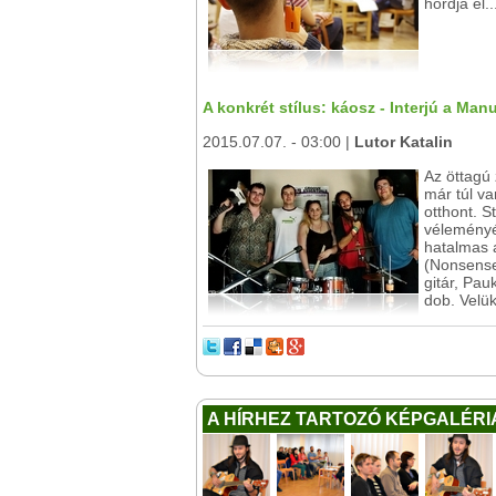
hordja el..
A konkrét stílus: káosz - Interjú a Ma
2015.07.07. - 03:00 |
Lutor Katalin
Az öttagú 
már túl v
otthont. 
véleményé
hatalmas a
(Nonsense)
gitár, Pau
dob. Velü
A HÍRHEZ TARTOZÓ KÉPGALÉRI