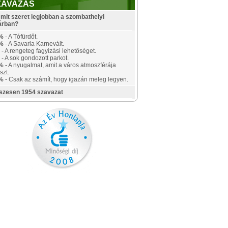
ZAVAZÁS
mit szeret legjobban a szombathelyi
árban?
%
- A Tófürdőt.
%
- A Savaria Karnevált.
- A rengeteg fagyizási lehetőséget.
- A sok gondozott parkot.
%
- A nyugalmat, amit a város atmoszférája
szt.
%
- Csak az számít, hogy igazán meleg legyen.
szesen 1954 szavazat