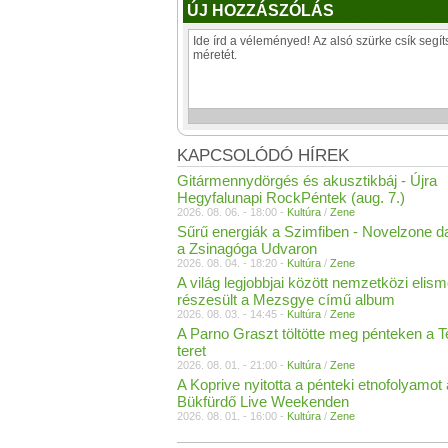
ÚJ HOZZÁSZÓLÁS
KAPCSOLÓDÓ HÍREK
Gitármennydörgés és akusztikbáj - Újra
Hegyfalunapi RockPéntek (aug. 7.)
2026. 08. 06. - 18:00 -
Kultúra
/
Zene
Sűrű energiák a Szimfiben - Novelzone d
a Zsinagóga Udvaron
2026. 08. 04. - 18:20 -
Kultúra
/
Zene
A világ legjobbjai között nemzetközi elis
részesült a Mezsgye című album
2026. 08. 03. - 14:45 -
Kultúra
/
Zene
A Parno Graszt töltötte meg pénteken a 
teret
2026. 08. 01. - 21:00 -
Kultúra
/
Zene
A Koprive nyitotta a pénteki etnofolyamot 
Bükfürdő Live Weekenden
2026. 08. 01. - 16:00 -
Kultúra
/
Zene