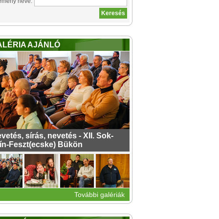
emény neve:
ALÉRIA AJÁNLÓ
vetés, sírás, nevetés - XII. Sok-
ín-Feszt(ecske) Bükön
További galériák