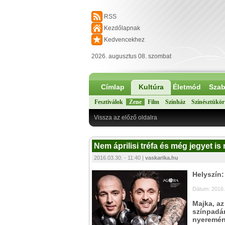
RSS
Kezdőlapnak
Kedvencekhez
2026. augusztus 08. szombat
Címlap
Kultúra
Életmód
Szab
Fesztiválok
Zene
Film
Színház
Színésztükör
Vissza az előző oldalra
Nem áprilisi tréfa és még jegyet is
2016.03.30. - 11:40 |
vaskarika.hu
Helyszín
Dátum: 2016.
Majka, az
színpadán
nyeremén