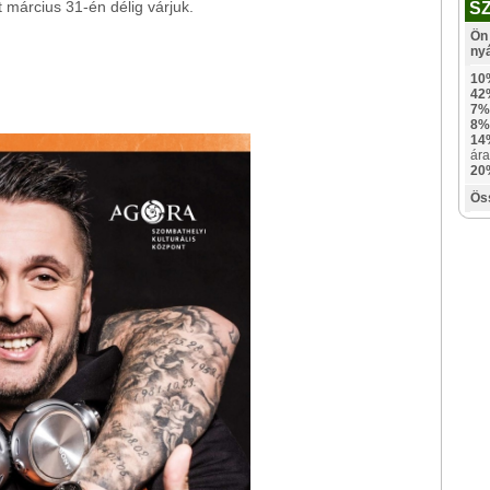
 március 31-én délig várjuk.
S
Ön 
ny
10
42
7%
8%
14
ára
20
Ös