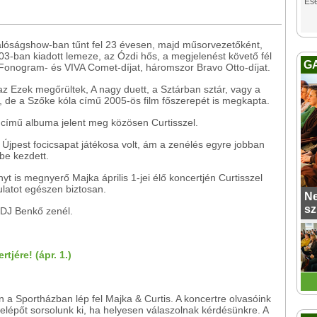
Es
alóságshow-ban tűnt fel 23 évesen, majd műsorvezetőként,
003-ban kiadott lemeze, az Ózdi hős, a megjelenést követő fél
G
t Fonogram- és VIVA Comet-díjat, háromszor Bravo Otto-díjat.
 az Ezek megőrültek, A nagy duett, a Sztárban sztár, vagy a
, de a Szőke kóla című 2005-ös film főszerepét is megkapta.
című albuma jelent meg közösen Curtisszel.
z Újpest focicsapat játékosa volt, ám a zenélés egyre jobban
be kezdett.
yt is megnyerő Majka április 1-jei élő koncertjén Curtisszel
ulatot egészen biztosan.
Ne
sz
n DJ Benkő zenél.
tjére! (ápr. 1.)
én a Sportházban lép fel Majka & Curtis. A koncertre olvasóink
elépőt sorsolunk ki, ha helyesen válaszolnak kérdésünkre. A