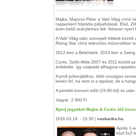
Majka, Majoros Péter a Való Világ című v
rapperként folytatta pályafutását. Első, 2
éven belül aranylemez lett. Kétszer nyer
A Való Világ után szerepelt többek között
Rising Star című televíziós műsorokban is
2012-ben a Belehalok, 2014-ben a Swing 
Curtis, Széki Attila 2007 és 2011 között a
érdekelte, így csapatát elhagyva rappelés
A profi pókerjátékos, több országos versen
keveri fel, ha nem is a lapokat, de a hang
A pénteki koncert előtt (19.00-tól) és utá
Jegyár: 2.900 Ft
Nyerj jegyeket Majka & Curtis élő koncer
2016.03.18. - 15:30 |
vaskarika.hu
Április 1-
közt 5x2 b