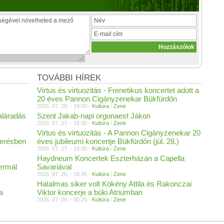
TOVÁBBI HÍREK
Virtus és virtuozitás - Frenetikus koncertet adott a
20 éves Pannon Cigányzenekar Bükfürdőn
2026. 07. 29. - 19:00 -
Kultúra
/
Zene
aláradás
Szent Jakab-napi orgonaest Jákon
2026. 07. 27. - 15:30 -
Kultúra
/
Zene
Virtus és virtuozitás - A Pannon Cigányzenekar 20
merésben
éves jubileumi koncertje Bükfürdőn (júl. 28.)
2026. 07. 27. - 14:30 -
Kultúra
/
Zene
Haydneum Koncertek Eszterházán a Capella
Termál
Savariával
2026. 07. 26. - 16:45 -
Kultúra
/
Zene
Hatalmas siker volt Kökény Attila és Rakonczai
a
Viktor koncerje a büki Atriumban
2026. 07. 20. - 00:25 -
Kultúra
/
Zene