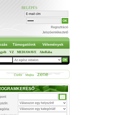
BELÉPÉS
:
Regisztráció
Jelszóemlékeztető
ozás
Támogatóink
Vélemények
gyéb
VZ
MEDIAWAVE
AlteRába
zene
Curtis
Majka
ROGRAMKERESŐ
pont:
yszín:
egória: