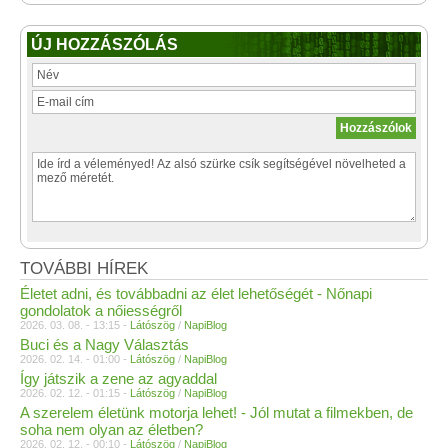
ÚJ HOZZÁSZÓLÁS
TOVÁBBI HÍREK
Életet adni, és továbbadni az élet lehetőségét - Nőnapi
gondolatok a nőiességről
2026. 03. 08. - 13:15 -
Látószög
/
NapiBlog
Buci és a Nagy Választás
2026. 02. 14. - 01:00 -
Látószög
/
NapiBlog
Így játszik a zene az agyaddal
2026. 02. 12. - 01:15 -
Látószög
/
NapiBlog
A szerelem életünk motorja lehet! - Jól mutat a filmekben, de
soha nem olyan az életben?
2026. 02. 12. - 00:10 -
Látószög
/
NapiBlog