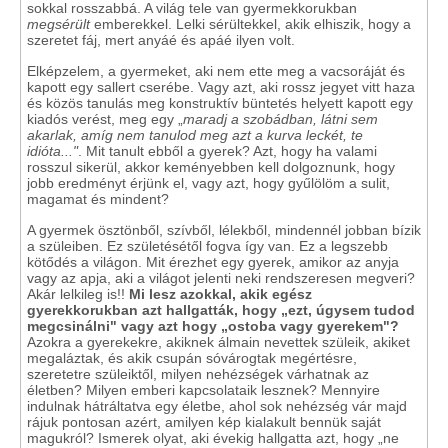
sokkal rosszabbá. A világ tele van gyermekkorukban
megsérült
emberekkel. Lelki sérültekkel, akik elhiszik, hogy a
szeretet fáj, mert anyáé és apáé ilyen volt.
Elképzelem, a gyermeket, aki nem ette meg a vacsoráját és
kapott egy sallert cserébe. Vagy azt, aki rossz jegyet vitt haza
és közös tanulás meg konstruktív büntetés helyett kapott egy
kiadós verést, meg egy „
maradj a szobádban, látni sem
akarlak, amíg nem tanulod meg azt a kurva leckét, te
idióta..."
. Mit tanult ebből a gyerek? Azt, hogy ha valami
rosszul sikerül, akkor keményebben kell dolgoznunk, hogy
jobb eredményt érjünk el, vagy azt, hogy gyűlölöm a sulit,
magamat és mindent?
A gyermek ösztönből, szívből, lélekből, mindennél jobban bízik
a szüleiben. Ez születésétől fogva így van. Ez a legszebb
kötődés a világon. Mit érezhet egy gyerek, amikor az anyja
vagy az apja, aki a világot jelenti neki rendszeresen megveri?
Akár lelkileg is!!
Mi lesz azokkal, akik egész
gyerekkorukban azt hallgatták, hogy „ezt, úgysem tudod
megcsinálni" vagy azt hogy „ostoba vagy gyerekem"?
Azokra a gyerekekre, akiknek álmain nevettek szüleik, akiket
megaláztak, és akik csupán sóvárogtak megértésre,
szeretetre szüleiktől, milyen nehézségek várhatnak az
életben? Milyen emberi kapcsolataik lesznek? Mennyire
indulnak hátráltatva egy életbe, ahol sok nehézség vár majd
rájuk pontosan azért, amilyen kép kialakult bennük saját
magukról? Ismerek olyat, aki évekig hallgatta azt, hogy „ne