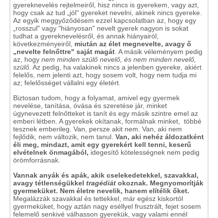
gyereknevelés rejtelmeiről, hisz nincs is gyerekem, vagy azt,
hogy csak az tud „jól" gyereket nevelni, akinek nincs gyereke.
Az egyik meggyőződésem ezzel kapcsolatban az, hogy egy
„rosszul" vagy "hiányosan" nevelt gyerek nagyon is sokat
tudhat a gyereknevelésről, és annak hiányairól,
következményeiről,
miután az élet megnevelte, avagy ő
„nevelte felnőttre" saját magát
. A másik véleményem pedig
az, hogy
nem minden szülő nevelő, és nem minden nevelő,
szülő.
Az pedig, ha valakinek nincs a jelenben gyereke, akiért
felelős, nem jelenti azt, hogy sosem volt, hogy nem tudja mi
az; felelősséget vállalni egy életért.
Biztosan tudom, hogy a folyamat, amivel egy gyermek
nevelése, tanítása, óvása és szeretése jár, minket
úgynevezett felnőtteket is tanít és egy másik szintre emel az
emberi létben. A gyerekek okítanak, formálnak minket, többé
tesznek emberileg. Van, persze akit nem. Van, aki nem
fejlődik, nem változik, nem tanul.
Van, aki nehéz áldozatként
éli meg, mindazt, amit egy gyerekért kell tenni, keserű
elvételnek önmagából,
idegesítő kötelességnek nem pedig
örömforrásnak.
Vannak anyák és apák, akik cselekedetekkel, szavakkal,
avagy tétlenségükkel
tragédiát
okoznak.
Megnyomorítják
gyermeküket. Nem életre nevelik, hanem elítélik őket.
Megalázzák szavakkal és tettekkel, már egész kiskortól
gyermeküket, hogy aztán nagy eséllyel frusztrált, fejet sosem
felemelő senkivé válhasson gyerekük, vagy valami ennél