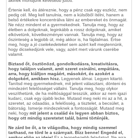
akinek mondjunk kevesebb jutott.
Értenie kell, és átéreznie, hogy a pénz csak egy eszköz, nem
pedig cél. Meg kell tanulnia, nem a külsőből ítélni, hanem a
belső értékekre koncentrálva látni az embereket és önmagát.
Ne nézz mindent el a gyermekednek. Tanulja meg, hogy az
életben a dolgoknak, leginkább a rossz dolgoknak, amiket
elkövetünk, következményei vannak. Tanulja meg, hogy az
őszinteség a legjobb út, még akkor is, ha fájdalmas. Értse
meg, hogy a
jó cselekedeteket
sem azért kell megtennünk,
hogy dicsekedjünk vele, vagy, azért mert várunk cserébe
valamit.
Biztasd őt, ösztönözd, gondolkodásra, kreativitásra,
hogy találjon valamit, amit szeret csinálni, empátiára,
arra, hogy kiálljon magáért, másokért, és azokért a
dolgokért, amikben hisz.
Legyenek álmai. Legyen kitartó.
Tanítsd meg gyermekednek, mit jelent választani, dönteni és
mindezért felelősséget vállalni. Tanulja meg, hogy olykor
veszíthetünk, de ha méltósággal tesszük, akkor az nem igazi
kudarc, csak egy újabb lecke. Mutasd meg neki mi az a hit, a
szeretet, az odaadás, a felelősség, a tisztelet, a becsület, a
bátorság. Ismerje mindezeknek a fontosságát. Mutasd meg
neki, hogy
mit jelent a család és legyen abban biztos,
hogy ott mindig szeretetet talál, bármi történjék.
Ne zárd be őt, a te világodba, hogy mindig szemmel
tarthasd, ne törd le a szárnyait.
Bízz benne!
Engedd el,
amikor eljön az ideje!
Ez a legnehezebb feladatod. Ne arra