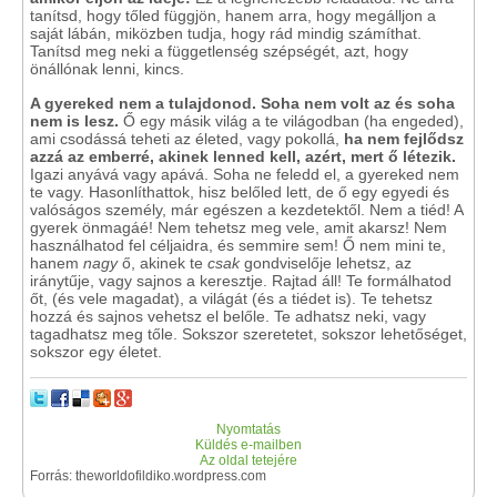
tanítsd, hogy tőled függjön, hanem arra, hogy megálljon a
saját lábán, miközben tudja, hogy rád mindig számíthat.
Tanítsd meg neki a függetlenség szépségét, azt, hogy
önállónak lenni, kincs.
A gyereked nem a tulajdonod. Soha nem volt az és soha
nem is lesz.
Ő egy másik világ a te világodban (ha engeded),
ami csodássá teheti az életed, vagy pokollá,
ha nem fejlődsz
azzá az emberré, akinek lenned kell, azért, mert ő létezik.
Igazi anyává vagy apává. Soha ne feledd el, a gyereked nem
te vagy. Hasonlíthattok, hisz belőled lett, de ő egy egyedi és
valóságos személy, már egészen a kezdetektől. Nem a tiéd! A
gyerek önmagáé! Nem tehetsz meg vele, amit akarsz! Nem
használhatod fel céljaidra, és semmire sem! Ő nem mini te,
hanem
nagy
ő, akinek te
csak
gondviselője lehetsz, az
iránytűje, vagy sajnos a keresztje. Rajtad áll! Te formálhatod
őt, (és vele magadat), a világát (és a tiédet is). Te tehetsz
hozzá és sajnos vehetsz el belőle. Te adhatsz neki, vagy
tagadhatsz meg tőle. Sokszor szeretetet, sokszor lehetőséget,
sokszor egy életet.
Nyomtatás
Küldés e-mailben
Az oldal tetejére
Forrás: theworldofildiko.wordpress.com