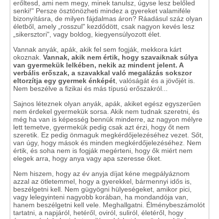
erőltesd, ami nem megy, minek tanulsz, úgyse lesz belőled
senki!" Persze ösztönözheti mindez a gyereket valamiféle
bizonyításra, de milyen fájdalmas áron? Ráadásul száz olyan
életből, amely „rosszul" kezdődött, csak nagyon kevés lesz
„sikersztori", vagy boldog, kiegyensúlyozott élet.
Vannak anyák, apák, akik fel sem fogják, mekkora kárt
okoznak.
Vannak, akik nem értik, hogy szavaiknak súlya
van gyermekük lelkében, nekik az mindent jelent. A
verbális erőszak, a szavakkal való megalázás sokszor
eltorzítja egy gyermek énképét
, valóságát és a jövőjét is.
Nem beszélve a fizikai és más típusú erőszakról...
Sajnos léteznek olyan anyák, apák, akiket egész egyszerűen
nem érdekel gyermekük sorsa. Akik nem tudnak szeretni, és
még ha van is képesség bennük minderre, az nagyon mélyre
lett temetve, gyermekük pedig csak azt érzi, hogy őt nem
szeretik. Ez pedig önmaguk megkérdőjelezéséhez vezet. Sőt,
van úgy, hogy mások és minden megkérdőjelezéséhez. Nem
értik, és soha nem is fogják megérteni, hogy ők miért nem
elegek arra, hogy anya vagy apa szeresse őket.
Nem hiszem, hogy az év anyja díjat kéne megpályáznom
azzal az ötletemmel, hogy a gyerekkel, bármennyi idős is,
beszélgetni kell. Nem gügyögni hülyeségeket, amikor pici,
vagy lelegyinteni nagyobb korában, ha mondandója van,
hanem beszélgetni kell vele. Meghallgatni. Élménybeszámolót
tartatni, a napjáról, hetéről, oviról, suliról, életéről, hogy