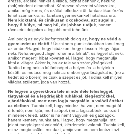
érezze, érdekel minket a világa, bízhat bennünk, nekünk
(sok)mindent elmondhat. Kérdezve rávezetni válaszokra,
amiket még keres, és ezáltal felfedezni őt, fantasztikus érzés
lehet számunkra is. Tanítani gyermekünket hatalmas erő.
Nem kioktatni, és cinikusan okoskodva, azt sugallni,
hogy ő hülye, mi meg hű, de jobban tudjuk
, hanem
rávezetni dolgokra a legjobb amit tehetünk.
Ami pedig az egyik legfontosabb dolog az,
hogy ne védd a
gyerekedet az élettől!
Úszni sem gumicsónakban tanul meg
az ember!Hagyd, hogy hibázzon, hogy elessen. Hogy fájjon
neki. Néha engedd „fejjel rohanni a falnak", és legyél ott neki,
amikor megérti: hibát követett el. Hagyd, hogy megtanulja
látni a világot. Akkor is, ha az tele van szörnyűségekkel.
Tanítsd meg neki a különbséget a helyes és a helytelen
között, és mutasd meg neki az emberi gyarlóságokat is, (ne a
tiédet az ő bőrén) ne csak a szépet és jót. Tudnia kell milyen
világba született, joga van hozzá.
Ne legyen a gyerekkora tele mindenféle felesleggel,
tárgyakkal és a legdrágább ruhákkal, kiegészítőkkel,
ajándékokkal, mert nem fogja megtalálni a valódi értéket
az életben
. Tudnia kell, hogy mindez, ha van, nem magától
értendő, nem kijár, mert szépek (mi a legszebbek, és ezért
mindenek felett, akkor is ha nem) vagyunk és gazdagok,
hanem kemény munka ára. Hagyd, hogy megtanulja, mit
jelent megdolgozni valamiért, kiérdemelni valamit. Tudnia kell,
mi az megbecsülni, mindazt, amije van, és nem lenézni azt,