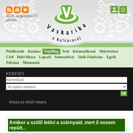
2026. augusztus 07.
péntek
Publikációk
Karitász
NapiBlog
Tech
Körmendkosár
Helytörténet
Civil
Helyi fókusz
Lapszél
Szomszédvár
Játék-Feladvány
Egyéb
Pályázat
Múzeumok
KERESÉS
Vissza az előző oldalra
Amikor a szülő letöri a szárnyaid, mert ő sosem
repült...