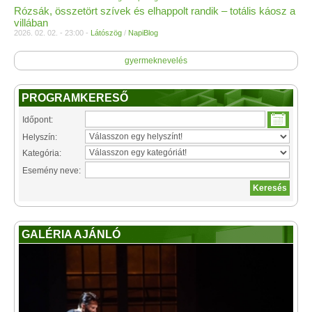
Rózsák, összetört szívek és elhappolt randik – totális káosz a
villában
2026. 02. 02. - 23:00 -
Látószög
/
NapiBlog
gyermeknevelés
PROGRAMKERESŐ
Időpont:
Helyszín:
Kategória:
Esemény neve:
GALÉRIA AJÁNLÓ