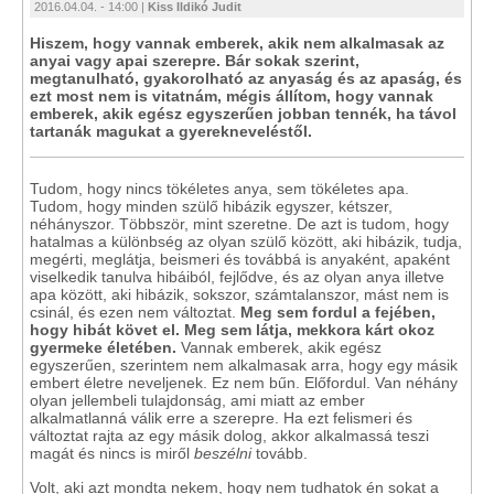
2016.04.04. - 14:00 |
Kiss Ildikó Judit
Hiszem, hogy vannak emberek, akik nem alkalmasak az
anyai vagy apai szerepre. Bár sokak szerint,
megtanulható, gyakorolható az anyaság és az apaság, és
ezt most nem is vitatnám, mégis állítom, hogy vannak
emberek, akik egész egyszerűen jobban tennék, ha távol
tartanák magukat a gyerekneveléstől.
Tudom, hogy nincs tökéletes anya, sem tökéletes apa.
Tudom, hogy minden szülő hibázik egyszer, kétszer,
néhányszor. Többször, mint szeretne. De azt is tudom, hogy
hatalmas a különbség az olyan szülő között, aki hibázik, tudja,
megérti, meglátja, beismeri és továbbá is anyaként, apaként
viselkedik tanulva hibáiból, fejlődve, és az olyan anya illetve
apa között, aki hibázik, sokszor, számtalanszor, mást nem is
csinál, és ezen nem változtat.
Meg sem fordul a fejében,
hogy hibát követ el.
Meg sem látja, mekkora kárt okoz
gyermeke életében.
Vannak emberek, akik egész
egyszerűen, szerintem nem alkalmasak arra, hogy egy másik
embert életre neveljenek. Ez nem bűn. Előfordul. Van néhány
olyan jellembeli tulajdonság, ami miatt az ember
alkalmatlanná válik erre a szerepre. Ha ezt felismeri és
változtat rajta az egy másik dolog, akkor alkalmassá teszi
magát és nincs is miről
beszélni
tovább.
Volt, aki azt mondta nekem, hogy nem tudhatok én sokat a