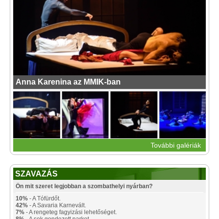
Anna Karenina az MMIK-ban
További galériák
SZAVAZÁS
Ön mit szeret legjobban a szombathelyi nyárban?
10%
- A Tófürdőt.
42%
- A Savaria Karnevált.
7%
- A rengeteg fagyizási lehetőséget.