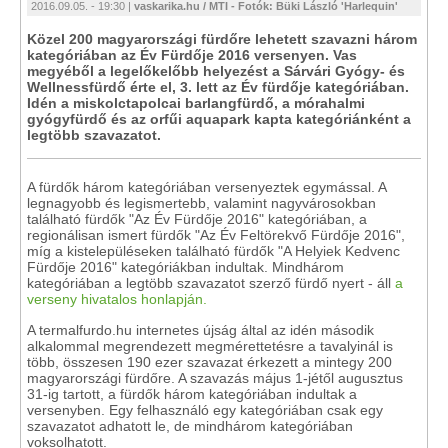
2016.09.05. - 19:30 |
vaskarika.hu / MTI - Fotók: Büki László 'Harlequin'
Közel 200 magyarországi fürdőre lehetett szavazni három
kategóriában az Év Fürdője 2016 versenyen. Vas
megyéből a legelőkelőbb helyezést a Sárvári Gyógy- és
Wellnessfürdő érte el, 3. lett az Év fürdője kategóriában.
Idén a miskolctapolcai barlangfürdő, a mórahalmi
gyógyfürdő és az orfűi aquapark kapta kategóriánként a
legtöbb szavazatot.
A fürdők három kategóriában versenyeztek egymással. A
legnagyobb és legismertebb, valamint nagyvárosokban
található fürdők "Az Év Fürdője 2016" kategóriában, a
regionálisan ismert fürdők "Az Év Feltörekvő Fürdője 2016",
míg a kistelepüléseken található fürdők "A Helyiek Kedvenc
Fürdője 2016" kategóriákban indultak. Mindhárom
kategóriában a legtöbb szavazatot szerző fürdő nyert - áll
a
verseny hivatalos honlapján.
A termalfurdo.hu internetes újság által az idén második
alkalommal megrendezett megmérettetésre a tavalyinál is
több, összesen 190 ezer szavazat érkezett a mintegy 200
magyarországi fürdőre. A szavazás május 1-jétől augusztus
31-ig tartott, a fürdők három kategóriában indultak a
versenyben. Egy felhasználó egy kategóriában csak egy
szavazatot adhatott le, de mindhárom kategóriában
voksolhatott.