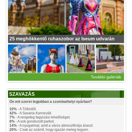
25 meghökkentő ruhaszobor az Iseum udvarán
További galériák
SZAVAZÁS
Ön mit szeret legjobban a szombathelyi nyárban?
10%
- A Tófürdőt.
42%
- A Savaria Karnevált.
7%
- A rengeteg fagyizási lehetőséget.
8%
- A sok gondozott parkot.
14%
- A nyugalmat, amit a város atmoszférája áraszt.
20%
- Csak az számít, hogy igazán meleg legyen.