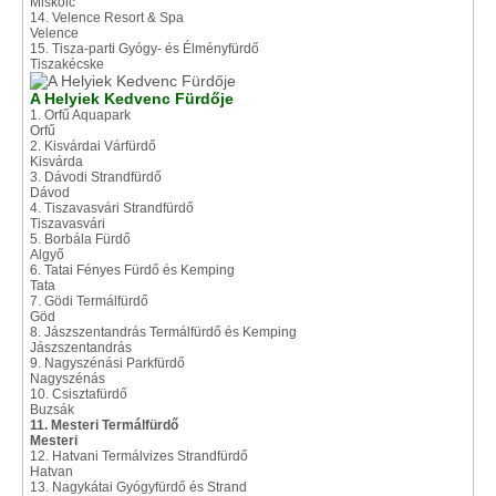
Miskolc
14. Velence Resort & Spa
Velence
15. Tisza-parti Gyógy- és Élményfürdő
Tiszakécske
A Helyiek Kedvenc Fürdője
1. Orfű Aquapark
Orfű
2. Kisvárdai Várfürdő
Kisvárda
3. Dávodi Strandfürdő
Dávod
4. Tiszavasvári Strandfürdő
Tiszavasvári
5. Borbála Fürdő
Algyő
6. Tatai Fényes Fürdő és Kemping
Tata
7. Gödi Termálfürdő
Göd
8. Jászszentandrás Termálfürdő és Kemping
Jászszentandrás
9. Nagyszénási Parkfürdő
Nagyszénás
10. Csisztafürdő
Buzsák
11. Mesteri Termálfürdő
Mesteri
12. Hatvani Termálvizes Strandfürdő
Hatvan
13. Nagykátai Gyógyfürdő és Strand