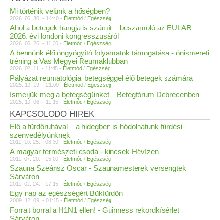
Mi történik velünk a hőségben?
2026. 06. 30. - 14:40 -
Életmód
/
Egészség
Ahol a betegek hangja is számít – beszámoló az EULAR
2026. évi londoni kongresszusáról
2026. 06. 26. - 11:30 -
Életmód
/
Egészség
A bennünk élő öngyógyító folyamatok támogatása - önismereti
tréning a Vas Megyei Reumaklubban
2026. 02. 11. - 11:45 -
Életmód
/
Egészség
Pályázat reumatológiai betegséggel élő betegek számára
2025. 10. 19. - 21:00 -
Életmód
/
Egészség
Ismerjük meg a betegségünket – Betegfórum Debrecenben
2025. 10. 06. - 11:15 -
Életmód
/
Egészség
KAPCSOLÓDÓ HÍREK
Elő a fürdőruhával – a hidegben is hódolhatunk fürdési
szenvedélyünknek
2011. 10. 25. - 08:30 -
Életmód
/
Egészség
A magyar természeti csoda - kincsek Hévízen
2011. 07. 20. - 15:00 -
Életmód
/
Egészség
Szauna Szeánsz Oscar - Szaunamesterek versengtek
Sárváron
2011. 02. 24. - 17:15 -
Életmód
/
Egészség
Egy nap az egészségért Bükfürdőn
2009. 12. 09. - 01:15 -
Életmód
/
Egészség
Forralt borral a H1N1 ellen! - Guinness rekordkísérlet
Sárváron