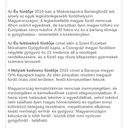
Az
Év fürdője
2016-ban a Miskolctapolca Barlangfürdő lett,
amely az egyik legkülönlegesebb fürdőhelyszín
Magyarországon. A legkedveltebb magyar fürdő nemcsak
itthon számít egyedinek, de karsztban ilyen magas hőfokú víz
Európában sincs máshol. A 30 fokos víz és a barlang klímája
is gyógyhatású - ismertették a közleményben.
Az
Év feltörekvő fürdője
címet idén a Szent Erzsébet
Mórahalmi Gyógyfürdő kapta, a Csongrád megyei fürdőben
négyféle gyógyvíz és 21 medence áll a vendégek
rendelkezésére, és a fürdő egy része kifejezetten gyermekek
számára tervezett.
A
Helyiek kedvenc fürdője
2016 címet a Baranya megyei
Orfű Aquapark kapta. Az idén júniusban részben megújult
fürdő óriási zöld területen, festői környezetben fekszik.
Magyarország termálvízkincse nemcsak mennyiségében, de
minőségében is kiemelkedőnek számít világviszonylatban. A
hazai vizek hatásukat tekintve is egyedülállóak, sehol máshol
nem található ilyen magas hőmérsékletű és egyben ennyi
különböző betegség kezelésére, megelőzésére alkalmas
kiváló minőségű termál- és gyógyvíz. Magyarországon
kétszáznál is több fürdő - köztük több mint nyolcvan
gyógyfürdő - található.