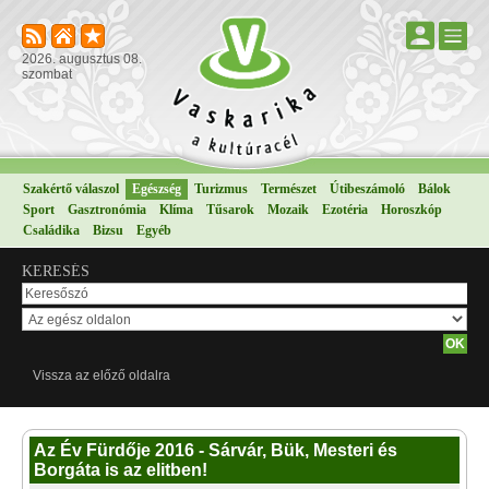
2026. augusztus 08.
szombat
Szakértő válaszol
Egészség
Turizmus
Természet
Útibeszámoló
Bálok
Sport
Gasztronómia
Klíma
Tűsarok
Mozaik
Ezotéria
Horoszkóp
Családika
Bizsu
Egyéb
KERESÉS
Vissza az előző oldalra
Az Év Fürdője 2016 - Sárvár, Bük, Mesteri és
Borgáta is az elitben!