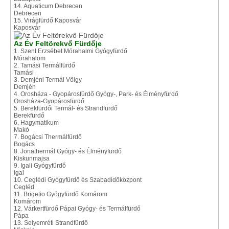
14. Aquaticum Debrecen
Debrecen
15. Virágfürdő Kaposvár
Kaposvár
Az Év Feltörekvő Fürdője
1. Szent Erzsébet Mórahalmi Gyógyfürdő
Mórahalom
2. Tamási Termálfürdő
Tamási
3. Demjéni Termál Völgy
Demjén
4. Orosháza - Gyopárosfürdő Gyógy-, Park- és Élményfürdő
Orosháza-Gyopárosfürdő
5. Berekfürdői Termál- és Strandfürdő
Berekfürdő
6. Hagymatikum
Makó
7. Bogácsi Thermálfürdő
Bogács
8. Jonathermál Gyógy- és Élményfürdő
Kiskunmajsa
9. Igali Gyógyfürdő
Igal
10. Ceglédi Gyógyfürdő és Szabadidőközpont
Cegléd
11. Brigetio Gyógyfürdő Komárom
Komárom
12. Várkertfürdő Pápai Gyógy- és Termálfürdő
Pápa
13. Selyemréti Strandfürdő