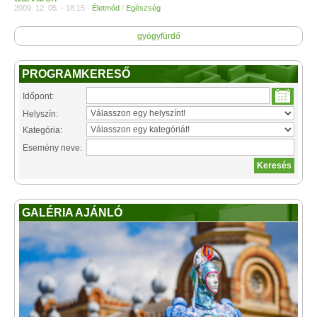
2009. 12. 05. - 18:15 -
Életmód
/
Egészség
gyógyfürdő
PROGRAMKERESŐ
Időpont:
Helyszín:
Kategória:
Esemény neve:
GALÉRIA AJÁNLÓ