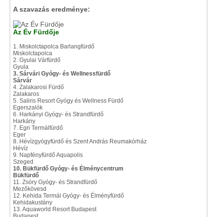
A szavazás eredménye:
Az Év Fürdője
1. Miskolctapolca Barlangfürdő
Miskolctapolca
2. Gyulai Várfürdő
Gyula
3. Sárvári Gyógy- és Wellnessfürdő
Sárvár
4. Zalakarosi Fürdő
Zalakaros
5. Saliris Resort Gyógy és Wellness Fürdő
Egerszalók
6. Harkányi Gyógy- és Strandfürdő
Harkány
7. Egri Termálfürdő
Eger
8. Hévízgyógyfürdő és Szent András Reumakórház
Hévíz
9. Napfényfürdő Aquapolis
Szeged
10. Bükfürdő Gyógy- és Élménycentrum
Bükfürdő
11. Zsóry Gyógy- és Strandfürdő
Mezőkövesd
12. Kehida Termál Gyógy- és Élményfürdő
Kehidakustány
13. Aquaworld Resort Budapest
Budapest