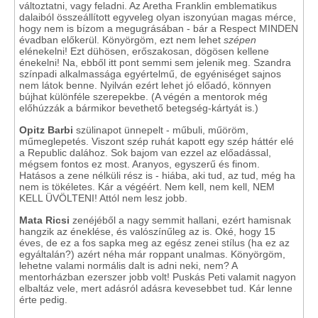
változtatni, vagy feladni. Az Aretha Franklin emblematikus
dalaiból összeállított egyveleg olyan iszonyúan magas mérce,
hogy nem is bízom a megugrásában - bár a Respect MINDEN
évadban előkerül. Könyörgöm, ezt nem lehet
szépen
elénekelni! Ezt dühösen, erőszakosan, dögösen kellene
énekelni! Na, ebből itt pont semmi sem jelenik meg. Szandra
színpadi alkalmassága egyértelmű, de egyéniséget sajnos
nem látok benne. Nyilván ezért lehet jó előadó, könnyen
bújhat különféle szerepekbe. (A végén a mentorok még
előhúzzák a bármikor bevethető betegség-kártyát is.)
Opitz Barbi
szülinapot ünnepelt - műbuli, műöröm,
műmeglepetés. Viszont szép ruhát kapott egy szép háttér elé
a Republic dalához. Sok bajom van ezzel az előadással,
mégsem fontos ez most. Aranyos, egyszerű és finom.
Hatásos a zene nélküli rész is - hiába, aki tud, az tud, még ha
nem is tökéletes. Kár a végéért. Nem kell, nem kell, NEM
KELL ÜVÖLTENI! Attól nem lesz jobb.
Mata Ricsi
zenéjéből a nagy semmit hallani, ezért hamisnak
hangzik az éneklése, és valószínűleg az is. Oké, hogy 15
éves, de ez a fos sapka meg az egész zenei stílus (ha ez az
egyáltalán?) azért néha már roppant unalmas. Könyörgöm,
lehetne valami normális dalt is adni neki, nem? A
mentorházban ezerszer jobb volt! Puskás Peti valamit nagyon
elbaltáz vele, mert adásról adásra kevesebbet tud. Kár lenne
érte pedig.