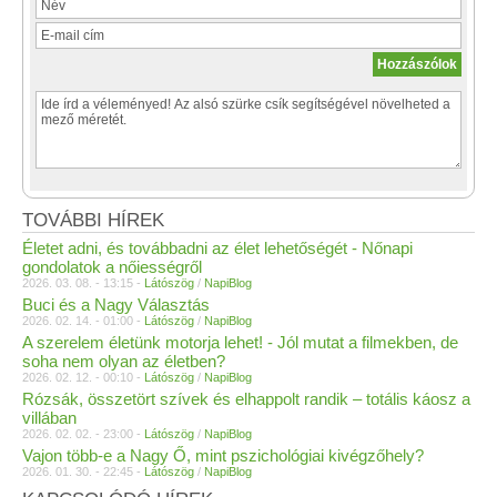
TOVÁBBI HÍREK
Életet adni, és továbbadni az élet lehetőségét - Nőnapi
gondolatok a nőiességről
2026. 03. 08. - 13:15 -
Látószög
/
NapiBlog
Buci és a Nagy Választás
2026. 02. 14. - 01:00 -
Látószög
/
NapiBlog
A szerelem életünk motorja lehet! - Jól mutat a filmekben, de
soha nem olyan az életben?
2026. 02. 12. - 00:10 -
Látószög
/
NapiBlog
Rózsák, összetört szívek és elhappolt randik – totális káosz a
villában
2026. 02. 02. - 23:00 -
Látószög
/
NapiBlog
Vajon több-e a Nagy Ő, mint pszichológiai kivégzőhely?
2026. 01. 30. - 22:45 -
Látószög
/
NapiBlog