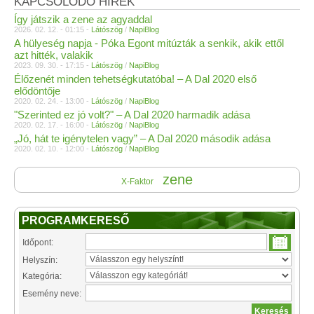
KAPCSOLÓDÓ HÍREK
Így játszik a zene az agyaddal
2026. 02. 12. - 01:15 -
Látószög
/
NapiBlog
A hülyeség napja - Póka Egont mitúzták a senkik, akik ettől
azt hitték, valakik
2023. 09. 30. - 17:15 -
Látószög
/
NapiBlog
Élőzenét minden tehetségkutatóba! – A Dal 2020 első
elődöntője
2020. 02. 24. - 13:00 -
Látószög
/
NapiBlog
"Szerinted ez jó volt?" – A Dal 2020 harmadik adása
2020. 02. 17. - 16:00 -
Látószög
/
NapiBlog
„Jó, hát te igénytelen vagy” – A Dal 2020 második adása
2020. 02. 10. - 12:00 -
Látószög
/
NapiBlog
zene
X-Faktor
PROGRAMKERESŐ
Időpont:
Helyszín:
Kategória:
Esemény neve: