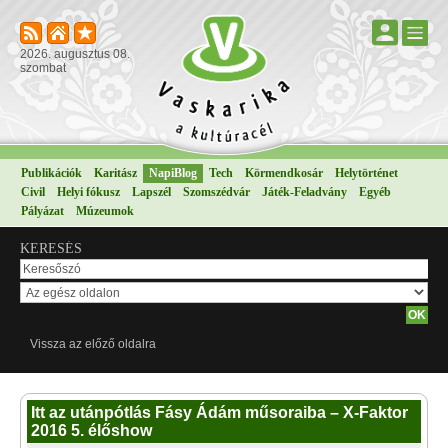
2026. augusztus 08.
szombat
Publikációk
Karitász
NapiBlog
Tech
Körmendkosár
Helytörténet
Civil
Helyi fókusz
Lapszél
Szomszédvár
Játék-Feladvány
Egyéb
Pályázat
Múzeumok
KERESÉS
Vissza az előző oldalra
Itt az utánpótlás Fásy Ádám műsoraiba – X-Faktor
2016 5. élőshow