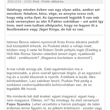
2016.12.04. - 13:00 |
Orsó - Fotók: rtlklub.hu
Valahogy minden évben van egy olyan adás, amikor azt
mondom: feladom, kész, vége, ez annyira rossz volt,
hogy még soha ilyet. Az úgynevezett legjobb 5 van már
csak versenyben az idei X-Faktor szériában – ezt azért így
írom, mert nem tudtam elképzelni, hogy ne legyen itt a
Soulbreakers vagy Jáger Kinga, de hát ez van.
Istenes Bence valami nyomorult Kriss Kross átiratos pedofil
buli közepéből érkezik, és Puskást ekézi a ruhája miatt,
közben meg ő vette fel Robert Smith pöttyös ingét (Esetleg a
Hofi-féle Rózsa Sándor-videóból ismert inget, nyakkendő
nélkül - emlékszünk? „Magamra borítottam a dominót").
A mai ruhák amúgy jók, Gabi egyértelműen ma a
legcsinosabb, a piros overall igencsak dögös, jó az egyszerű
haj és a szolid ékszerek is nyerők. A többiek is lazák, Alex
bőrdzsekiben, Laci zakóban feszít, Puskás Peti pedig a
szokásos csokornyakkendős bohócruhában van, de ez
legalább illik hozzá.
Ma mindenki két dalt énekel, egyet magyarul, egyet meg -
nem magyarul. Ötletes, mi? Na mindegy. Az első versenyző
Fejes Szandra
. Lehet viccelődni a három párbajjal, de talán
érdemes lenne figyelni rá, és jelként értelmezni - ezután vagy