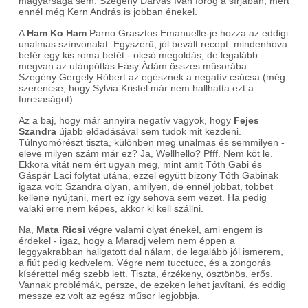
magyarsága sem. Szegény Darvas Iván forog a sírjában, mert
ennél még Kern András is jobban énekel.
A
Ham Ko Ham
Parno Grasztos Emanuelle-je hozza az eddigi
unalmas színvonalat. Egyszerű, jól bevált recept: mindenhova
befér egy kis roma betét - olcsó megoldás, de legalább
megvan az utánpótlás Fásy Ádám összes műsorába.
Szegény Gergely Róbert az egésznek a negatív csúcsa (még
szerencse, hogy Sylvia Kristel már nem hallhatta ezt a
furcsaságot).
Az a baj, hogy már annyira negatív vagyok, hogy
Fejes
Szandra
újabb előadásával sem tudok mit kezdeni.
Túlnyomórészt tiszta, különben meg unalmas és semmilyen -
eleve milyen szám már ez? Ja, Wellhello? Pfff. Nem köt le.
Ekkora vitát nem ért ugyan meg, mint amit Tóth Gabi és
Gáspár Laci folytat utána, ezzel együtt bizony Tóth Gabinak
igaza volt: Szandra olyan, amilyen, de ennél jobbat, többet
kellene nyújtani, mert ez így sehova sem vezet. Ha pedig
valaki erre nem képes, akkor ki kell szállni.
Na,
Mata Ricsi
végre valami olyat énekel, ami engem is
érdekel - igaz, hogy a Maradj velem nem éppen a
leggyakrabban hallgatott dal nálam, de legalább jól ismerem,
a fiút pedig kedvelem. Végre nem tucctucc, és a zongorás
kísérettel még szebb lett. Tiszta, érzékeny, ösztönös, erős.
Vannak problémák, persze, de ezeken lehet javítani, és eddig
messze ez volt az egész műsor legjobbja.