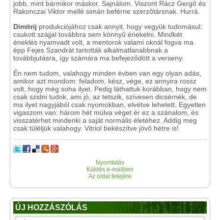
jobb, mint bármikor máskor. Sajnálom. Viszont Rácz Gergő és
Rakonczai Viktor mellé simán beférne szerzőtársnak. Hurrá.
Dimitrij
produkciójához csak annyit, hogy vegyük tudomásul:
csukott szájjal továbbra sem könnyű énekelni. Mindkét
éneklés nyamvadt volt, a mentorok valami oknál fogva ma
épp Fejes Szandrát tartották alkalmatlanabbnak a
továbbjutásra, így számára ma befejeződött a verseny.
Én nem tudom, valahogy minden évben van egy olyan adás,
amikor azt mondom: feladom, kész, vége, ez annyira rossz
volt, hogy még soha ilyet. Pedig láthattuk korábban, hogy nem
csak szidni tudok, ami jó, az tetszik, szívesen dicsérnék, de
ma ilyet nagyjából csak nyomokban, elvétve lehetett. Egyetlen
vigaszom van: három hét múlva véget ér ez a szánalom, és
visszatérhet mindenki a saját normális életéhez. Addig meg
csak túléljük valahogy. Vitriol bekészítve jövő hétre is!
Nyomtatás
Küldés e-mailben
Az oldal tetejére
ÚJ HOZZÁSZÓLÁS