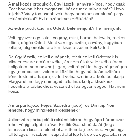
A mai közös produkció, úgy látszik, annyira kínos, hogy csak
Facebookon lehet megnézni, hát ez meg milyen már? Hova
lejjebb? Vagy fontosabb volt, hogy berakhassanak még egy
reklámblokkot? Ezt a szánalmas erőlködést!
Az extra produkció ma
Odett
. Belemenjünk? Hát menjünk.
Volt egyszer egy fiatal, vagány, csini, barna, belevaló, rockos,
nőies, dögös Odett. Most van egy szőke, sovány, bugyiban
fellépő, alig éneklő, erőtlen, kisugárzás nélküli Odett.
De úgy látszik, ez kell a népnek, tehát ez kell Odettnek is.
Mindenesetre amióta szőke, én nem állok vele szóba (nem
hallgatom, nem nézem). Igen, volt rá példa, hogy régesrégen
egy „menedzser" velem is közölte, hogy hát talán szőkére
kéne festetni a hajam, ez lett volna szerinte a befutás alapja.
Magyarul: ne légy önmagad, alkalmazkodj a klisékhez,
hasonlíts a többiekhez, veszítsd el az egyéniséged. Hát nem,
köszi.
A mai párbajozó
Fejes Szandra
(jééé), és Dimitrij. Nem
lehetne, hogy mindketten kiessenek?
Jellemző a párbaj előtti reklámblokkra, hogy épp háromszor
lehet végighallgatni a Vad Fruttik Goa című dalát (hogy
kimossam kicsit a fülemből a rettenetet). Szandra végül egy
állítólagos - részben - saját dallal lép fel, de ez egyáltalán nem