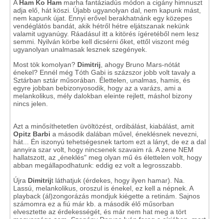
A
Ham Ko Ham
marha fantáziadús módon a cigány himnuszt
adja elő, hát köszi. Újabb ugyanolyan dal, nem kapunk mást,
nem kapunk újat. Ennyi erővel berakhatnánk egy közepes
vendéglátós bandát, akik hétről hétre eljátszanak nekünk
valamit ugyanúgy. Ráadásul itt a kitörés ígéretéből nem lesz
semmi. Nyilván körbe kell dicsérni őket, ettől viszont még
ugyanolyan unalmasak lesznek szegények.
Most tök komolyan?
Dimitrij
, ahogy Bruno Mars-nótát
énekel? Ennél még Tóth Gabi is százszor jobb volt tavaly a
Sztárban sztár műsorában. Élettelen, unalmas, hamis, és
egyre jobban bebizonyosodik, hogy az a varázs, ami a
melankolikus, mély dalokban eleinte rejlett, máshol bizony
nincs jelen.
Azt a minősíthetetlen üvöltözést, ordibálást, kiabálást, amit
Opitz Barbi
a második dalában művel, éneklésnek nevezni,
hát... Én iszonyú tehetségesnek tartom ezt a lányt, de ez a dal
annyira szar volt, hogy nincsenek szavaim rá. A zene NEM
hallatszott, az „éneklés" meg olyan mű és élettelen volt, hogy
abban megállapodhatunk: eddig ez volt a legrosszabb.
Újra
Dimitrij
t láthatjuk (érdekes, hogy ilyen hamar). Na.
Lassú, melankolikus, oroszul is énekel, ez kell a népnek. A
playback (ál)zongorázás mondjuk kiégette a retinám. Sajnos
számomra ez a fiú már kb. a második élő műsorban
elvesztette az érdekességét, és már nem hat meg a tört