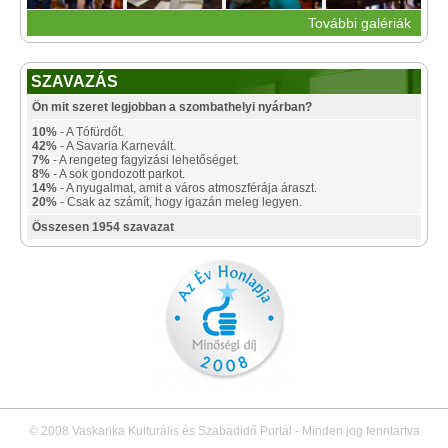
További galériák
SZAVAZÁS
Ön mit szeret legjobban a szombathelyi nyárban?
10%
- A Tófürdőt.
42%
- A Savaria Karnevált.
7%
- A rengeteg fagyizási lehetőséget.
8%
- A sok gondozott parkot.
14%
- A nyugalmat, amit a város atmoszférája áraszt.
20%
- Csak az számít, hogy igazán meleg legyen.
Összesen 1954 szavazat
© 2008 Vaskarika Kulturális és Szabadidő Portál - Minden jog fenntartva