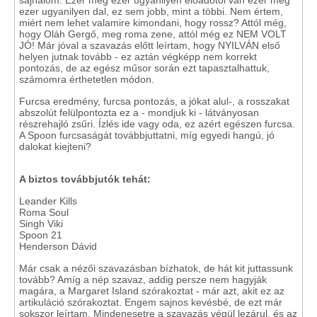
sajnálom. Ezer meg ezer ugyanilyen előadótól van ezer meg
ezer ugyanilyen dal, ez sem jobb, mint a többi. Nem értem,
miért nem lehet valamire kimondani, hogy rossz? Attól még,
hogy Oláh Gergő, meg roma zene, attól még ez NEM VOLT
JÓ! Már jóval a szavazás előtt leírtam, hogy NYILVÁN első
helyen jutnak tovább - ez aztán végképp nem korrekt
pontozás, de az egész műsor során ezt tapasztalhattuk,
számomra érthetetlen módon.
Furcsa eredmény, furcsa pontozás, a jókat alul-, a rosszakat
abszolút felülpontozta ez a - mondjuk ki - látványosan
részrehajló zsűri. Ízlés ide vagy oda, ez azért egészen furcsa.
A Spoon furcsaságát továbbjuttatni, míg egyedi hangú, jó
dalokat kiejteni?
A biztos továbbjutók tehát:
Leander Kills
Roma Soul
Singh Viki
Spoon 21
Henderson Dávid
Már csak a nézői szavazásban bízhatok, de hát kit juttassunk
tovább? Amíg a nép szavaz, addig persze nem hagyják
magára, a Margaret Island szórakoztat - már azt, akit ez az
artikuláció szórakoztat. Engem sajnos kevésbé, de ezt már
sokszor leírtam. Mindenesetre a szavazás végül lezárul, és az