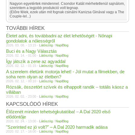
Nagyon egyetértek mindennel. Csondor Katát mérhetetlenül sajnálom,
szerintem a legjobb produkció volt tegnap.
(Előre félek, ezek után mit fognak csinálni Kanizsa Ginával vagy a The
Couple-lel...)
TOVÁBBI HÍREK
Életet adni, és továbbadni az élet lehetőségét - Nőnapi
gondolatok a nőiességről
2026. 03. 08. - 13:15 -
Látószög
/
NapiBlog
Buci és a Nagy Választás
2026. 02. 14. - 01:00 -
Látószög
/
NapiBlog
Így játszik a zene az agyaddal
2026. 02. 12. - 01:15 -
Látószög
/
NapiBlog
A szerelem életünk motorja lehet! - Jól mutat a filmekben, de
soha nem olyan az életben?
2026. 02. 12. - 00:10 -
Látószög
/
NapiBlog
Rózsák, összetört szívek és elhappolt randik – totális káosz a
villában
2026. 02. 02. - 23:00 -
Látószög
/
NapiBlog
KAPCSOLÓDÓ HÍREK
Élőzenét minden tehetségkutatóba! – A Dal 2020 első
elődöntője
2020. 02. 24. - 13:00 -
Látószög
/
NapiBlog
"Szerinted ez jó volt?" – A Dal 2020 harmadik adása
2020. 02. 17. - 16:00 -
Látószög
/
NapiBlog