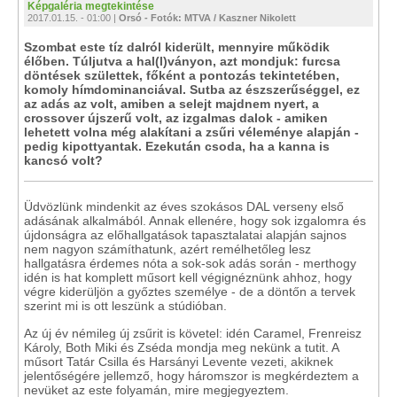
Képgaléria megtekintése
2017.01.15. - 01:00 |
Orsó - Fotók: MTVA / Kaszner Nikolett
Szombat este tíz dalról kiderült, mennyire működik
élőben. Túljutva a hal(l)ványon, azt mondjuk: furcsa
döntések születtek, főként a pontozás tekintetében,
komoly hímdominanciával. Sutba az észszerűséggel, ez
az adás az volt, amiben a selejt majdnem nyert, a
crossover újszerű volt, az izgalmas dalok - amiken
lehetett volna még alakítani a zsűri véleménye alapján -
pedig kipottyantak. Ezekután csoda, ha a kanna is
kancsó volt?
Üdvözlünk mindenkit az éves szokásos DAL verseny első
adásának alkalmából. Annak ellenére, hogy sok izgalomra és
újdonságra az előhallgatások tapasztalatai alapján sajnos
nem nagyon számíthatunk, azért remélhetőleg lesz
hallgatásra érdemes nóta a sok-sok adás során - merthogy
idén is hat komplett műsort kell végignéznünk ahhoz, hogy
végre kiderüljön a győztes személye - de a döntőn a tervek
szerint mi is ott leszünk a stúdióban.
Az új év némileg új zsűrit is követel: idén Caramel, Frenreisz
Károly, Both Miki és Zséda mondja meg nekünk a tutit. A
műsort Tatár Csilla és Harsányi Levente vezeti, akiknek
jelentőségére jellemző, hogy háromszor is megkérdeztem a
nevüket az este folyamán, mire megjegyeztem.