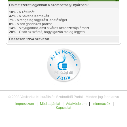
Ön mit szeret legjobban a szombathelyi nyárban?
10%
- A Tófürdőt.
42%
- A Savaria Karnevált.
7%
- A rengeteg fagyizási lehetőséget.
8%
- A sok gondozott parkot.
14%
- A nyugalmat, amit a város atmoszférája áraszt.
20%
- Csak az számít, hogy igazán meleg legyen.
Összesen 1954 szavazat
© 2008 Vaskarika Kulturális és Szabadidő Portál - Minden jog fenntartva
Impresszum
|
Médiaajánlat
|
Adatvédelem
|
Információk
|
Kapcsolat