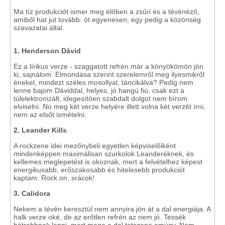
Ma tíz produkciót ismer meg élőben a zsűri és a tévénéző,
amiből hat jut tovább: öt egyenesen, egy pedig a közönség
szavazatai által.
1. Henderson Dávid
Ez a lírikus verze - szaggatott refrén már a könyökömön jön
ki, sajnálom. Elmondása szerint szerelemről meg ilyesmikről
énekel, mindezt széles mosollyal, táncikálva? Pedig nem
lenne bajom Dáviddal, helyes, jó hangú fiú, csak ezt a
túlelektronizált, idegesítően szabdalt dolgot nem bírom
elviselni. No meg két verze helyére illett volna két verzét írni,
nem az elsőt ismételni.
2. Leander Kills
A rockzene idei mezőnybeli egyetlen képviselőiként
mindenképpen maximálisan szurkolok Leanderéknek, és
kellemes meglepetést is okoznak, mert a felvételhez képest
energikusabb, erőszakosabb és hitelesebb produkciót
kaptam. Rock on, srácok!
3. Calidora
Nekem a tévén keresztül nem annyira jön át a dal energiája. A
halk verze oké, de az erőtlen refrén az nem jó. Tessék