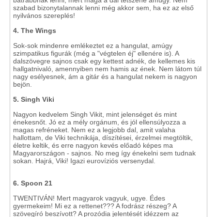
bátrabbnak lenni, mert maga a dal tetszene amúgy. Nem
szabad bizonytalannak lenni még akkor sem, ha ez az első
nyilvános szereplés!
4. The Wings
Sok-sok mindenre emlékeztet ez a hangulat, amúgy
szimpatikus figurák (még a "végtelen éj" ellenére is). A
dalszövegre sajnos csak egy kettest adnék, de kellemes kis
hallgatnivaló, amennyiben nem hamis az ének. Nem látom túl
nagy esélyesnek, ám a gitár és a hangulat nekem is nagyon
bejön.
5. Singh Viki
Nagyon kedvelem Singh Vikit, mint jelenséget és mint
énekesnőt. Jó ez a mély orgánum, és jól ellensúlyozza a
magas refréneket. Nem ez a legjobb dal, amit valaha
hallottam, de Viki technikája, díszítései, érzelmei megtöltik,
életre keltik, és erre nagyon kevés előadó képes ma
Magyarországon - sajnos. No meg így énekelni sem tudnak
sokan. Hajrá, Viki! Igazi eurovíziós versenydal.
6. Spoon 21
TWENTIVÁN! Mert magyarok vagyuk, ugye. Édes
gyermekeim! Mi ez a rettenet??? A fodrász részeg? A
szövegíró beszívott? A prozódia jelentését idézzem az