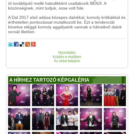
öt továbbjutó mellé hatodikként csatlakozik BENJI. A
közönségnek, mint tudjuk, sose volt füle.
A Dal 2017 első adása közepes dalokkal, komoly kritikákkal és
érthetetlen pontozással mutatkozott be. Ezt a tendenciát
követve eléggé komoly aggályaink vannak a hátralévő dalok
sorsát illetően.
Nyomtatás
Küldés e-mailben
Az oldal tetejére
A HÍRHEZ TARTOZÓ KÉPGALÉRIA