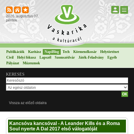
2026. augusztus 07.
péntek
Publikációk
Karitász
NapiBlog
Tech
Körmendkosár
Helytörténet
Civil
Helyi fókusz
Lapszél
Szomszédvár
Játék-Feladvány
Egyéb
Pályázat
Múzeumok
KERESÉS
Vissza az előző oldalra
Kancsóva kancsóval - A Leander Kills és a Roma
Soul nyerte A Dal 2017 első válogatóját