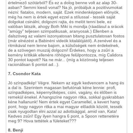
értelmező szótárból? És ez a dolog benne volt az alap 30-
asban? Semmi kieső vonal? Na jó, próbáljuk a pozitívumokat
nézni: fiatalos, modern, saját. Ezek mindenképpen előnyök,
még ha nem is értek egyet ezzel a stílussal - tessék saját
dolgokat csinálni, dolgozni rajta, és melót tenni bele, ez
valóban látszik, ahogy Both Miki is mondja (ráadásul a srácok
"amúgy" teljesen szimpatikusak, aranyosak.) Ellenben a
dalszöveg az valami iszonyatosan bitang pusztulatosan fostos
(már elnézést a Babinéni videók kitalálójától). A zenével és a
ritmikával nem lenne bajom, a külsőségek nem érdekelnek,
de a szövegen muszáj dolgozni! Érdekes, hogy a zsűri a
kemény kritikák ellenére röhögve felülpontozza, míg Calidora
30 pontot kapott? Na ne már... (míg a közönség teljesen
racionálisan 6 pontot ad...).
7. Csondor Kata
Jó színpadkép! Végre. Nekem az egyik kedvencem a hang és
a dal is. Szerintem magasan befutónak kéne lennie: profi,
színpadképes, képernyőképes, csini, vagány, és élőben is
remekül énekel. A hangszíne nagyon ritka, sokkal gyakrabban
kéne hallanunk! Nem értek egyet Caramellel, a kevert hang
pont, hogy nagyon ritka a mai magyar előadók között, tessék
csak nyugodtan élni azzal az adottsággal, amid van, Kata!
Kedves zsűri! Egy ilyen hangra 6 pont, a Spoon rettenetére
meg 9? Hova tettétek a fületeket???
8. Benji