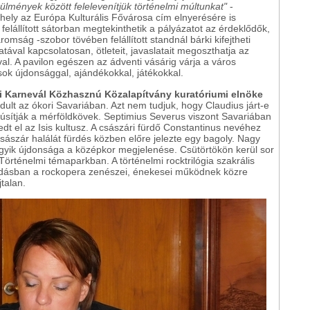
ülmények között felelevenítjük történelmi múltunkat"
-
ely az Európa Kulturális Fővárosa cím elnyerésére is
felállított sátorban megtekinthetik a pályázatot az érdeklődők,
romság -szobor tövében felállított standnál bárki kifejtheti
ával kapcsolatosan, ötleteit, javaslatait megoszthatja az
val. A pavilon egészen az ádventi vásárig várja a város
sok újdonsággal, ajándékokkal, játékokkal.
mi Karnevál Közhasznú Közalapítvány kuratóriumi elnöke
dult az ókori Savariában. Azt nem tudjuk, hogy Claudius járt-e
tanúsítják a mérföldkövek. Septimius Severus viszont Savariában
jedt el az Isis kultusz. A császári fürdő Constantinus nevéhez
sászár halálát fürdés közben előre jelezte egy bagoly. Nagy
 egyik újdonsága a középkor megjelenése. Csütörtökön kerül sor
Történelmi témaparkban. A történelmi rocktrilógia szakrális
előadásban a rockopera zenészei, énekesei működnek közre
talan.