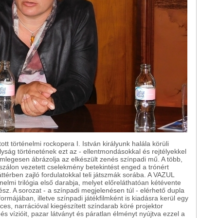
történelmi rockopera I. István királyunk halála körüli
ályság történetének ezt az - ellentmondásokkal és rejtélyekkel
 semlegesen ábrázolja az elkészült zenés színpadi mű. A több,
zálon vezetett cselekmény betekintést enged a trónért
ttérben zajló fordulatokkal teli játszmák sorába. A VAZUL
elmi trilógia első darabja, melyet előreláthatóan kétévente
ész. A sorozat - a színpadi megjelenésen túl - elérhető dupla
ormájában, illetve színpadi játékfilmként is kiadásra kerül egy
es, narrációval kiegészített színdarab köré projektor
és vízióit, pazar látványt és páratlan élményt nyújtva ezzel a