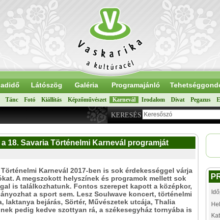
adidő
Látószög
Galéria
Programajánló
Tehetséggond
Tánc
Fotó
Kiállítás
Képzőművészet
Karnevál
Irodalom
Divat
Pegazus
E
KERESÉS
k a 18. Savaria Történelmi Karnevál programját
 Történelmi Karnevál 2017-ben is sok érdekességgel várja
P
ókat. A megszokott helyszínek és programok mellett sok
al is találkozhatunk. Fontos szerepet kapott a középkor,
Idő
ányozhat a sport sem. Lesz Soulwave koncert, történelmi
, laktanya bejárás, Sörtér, Művészetek utcája, Thalia
Hel
kinek pedig kedve szottyan rá, a székesegyház tornyába is
Kat