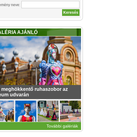
emény neve:
ALÉRIA AJÁNLÓ
 meghökkentő ruhaszobor az
eum udvarán
További galériák