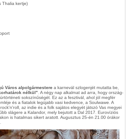
 Thalia kertje)
oport
ú Város alpolgármestere
a karnevál szlogenjét mutatta be,
korhatárok nélkül"
. A négy nap alkalmat ad arra, hogy ország-
történeti sokszínűségét. Ez az a fesztivál, ahol jól megfér
mléje és a fiatalok legújabb vasi kedvence, a Soulwawe. A
ck'n'roll, az indie és a folk sajátos elegyét játszó Vas megyei
bb slágere a Kalandor, mely bejutott a Dal 2017. Eurovíziós
akon is hatalmas sikert aratott. Augusztus 25-én 21.00 órákor
.