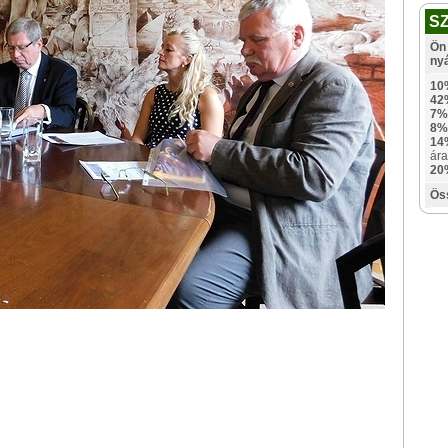
S
Ön 
ny
10
42
7%
8%
14
ára
20
Ös