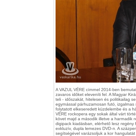
A VAZUL VÉRE címmel 2014-ben bemutatott 
zavaros időket eleveníti fel. A Magyar Kir
teli - időszakát, hitelesen és politikailag
egymással párhuzamosan futó, izgalmas s
folytatott elkeseredett küzdelembe és a há
VÉRE rockopera egy sokak által várt történ
követ majd a második illetve a harmadik r
digipack kiadásban, elérhető lesz regény f
exkluzív, dupla lemezes DVD-n. A százperc
segítségével varázsoljuk a kor hangulatát 