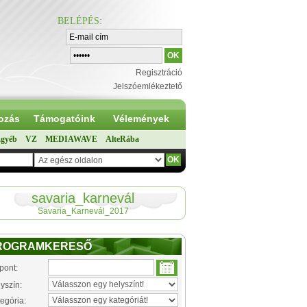
BELÉPÉS
:
Regisztráció
Jelszóemlékeztető
ozás
Támogatóink
Vélemények
gyéb
VZ
MEDIAWAVE
AlteRába
savaria_karnevál
Savaria_Karnevál_2017
ROGRAMKERESŐ
pont:
yszín:
egória: