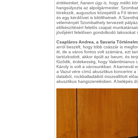
értékeinket, hanem úgy is, hogy méltó kör
hangsúlyozta az alpolgármester. Szombath
törekszik, augusztus közepétől a Fő téren 
és egy kérdőívet is kitölthetnek. A Szenthá
véleményét Szombathely tervezett pályázat
előkészítésért felelős csapat munkatársai
jövőjéért felelősen gondolkodó lakosokat 
Csapláros Andrea, a Savaria Történel
arról beszélt, hogy több császár is megfor
itt, de a város fontos volt számára, ezt 
tartózkodott, akkor épült az Iseum, és ter
fűződik, érdekesség, hogy Valentinianus c
Károly is volt a városunkban. A karnevál
a Vazul vére című akusztikus koncertre a 
dalaiból, rockballadáiból összeállított 
akusztikus hangszerelésben. A belépés díj