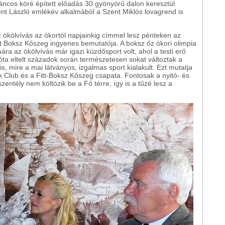
áncos köré épített előadás 30 gyönyörű dalon keresztül
nt László emlékév alkalmából a Szent Miklós lovagrend is
 ökölvívás az ókortól napjainkig címmel lesz pénteken az
t Boksz Kőszeg ingyenes bemutatója. A boksz őz ókori olimpia
a az ökölvívás már igazi küzdősport volt, ahol a testi erő
azóta eltelt századok során természetesen sokat változtak a
is, mire a mai látványos, izgalmas sport kialakult. Ezt mutatja
Club és a Fitt-Boksz Kőszeg csapata. Fontosak a nyitó- és
entély nem költözik be a Fő térre, így is a tűzé lesz a