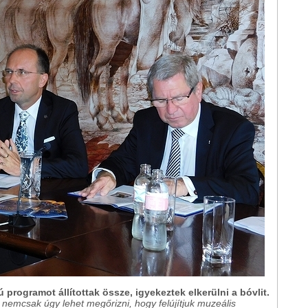
programot állítottak össze, igyekeztek elkerülni a bóvlit.
t nemcsak úgy lehet megőrizni, hogy felújítjuk muzeális