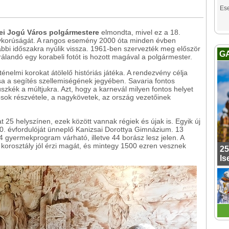
Es
ei Jogú Város polgármestere
elmondta, mivel ez a 18.
nagykorúságát. A rangos esemény 2000 óta minden évben
bbi időszakra nyúlik vissza. 1961-ben szervezték meg először
G
trálandó egy korabeli fotót is hozott magával a polgármester.
nelmi korokat átölelő históriás játéka. A rendezvény célja
 a segítés szellemiségének jegyében. Savaria fontos
szkék a múltjukra. Azt, hogy a karnevál milyen fontos helyet
rosok részvétele, a nagykövetek, az ország vezetőinek
 25 helyszínen, ezek között vannak régiek és újak is. Egyik új
00. évfordulóját ünneplő Kanizsai Dorottya Gimnázium. 13
 gyermekprogram várható, illetve 44 borász lesz jelen. A
korosztály jól érzi magát, és mintegy 1500 ezren vesznek
25
Is