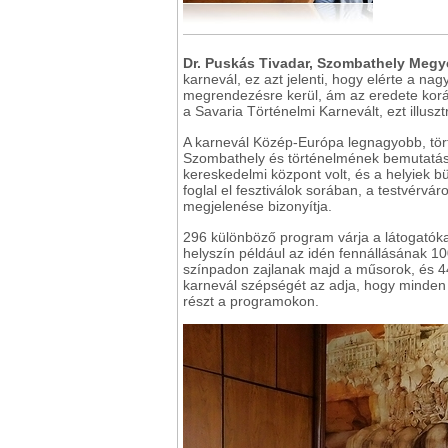
Dr. Puskás Tivadar, Szombathely Megy
karnevál, ez azt jelenti, hogy elérte a 
megrendezésre kerül, ám az eredete korá
a Savaria Történelmi Karnevált, ezt illusz
A karnevál Közép-Európa legnagyobb, törté
Szombathely és történelmének bemutatása
kereskedelmi központ volt, és a helyiek bü
foglal el fesztiválok sorában, a testvérvá
megjelenése bizonyítja.
296 különböző program várja a látogatókat
helyszín például az idén fennállásának 1
színpadon zajlanak majd a műsorok, és 44
karnevál szépségét az adja, hogy minden 
részt a programokon.