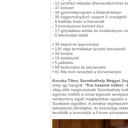
- 12 színházi előadás (Karneválszínház és
- 47 koncert
- 44 gyermekprogram a Kalandvárban
- 36 hagyományőrző csoport 5 országból
- 8 kiállítás kíséri a Karnevált
- 3 komolyzenei koncert lesz
- 17 gólyalábas-artista és mutatványos cs
- 5 felvonulási lelátó
• 36 képző-és iparművész
• 130 népi termékeket árusító kereskedő
• 44 borász
• 19 sörkészítő
• 5 pálinkás
• 68 lacikonyha és pecsenyés
• 81 féle bort neveztek a borversenyre
Koczka Tibor, Szombathely Megyei Jog
mely így hangzik:
"Kor határok nélkül - 
világ előtt megmutassák Szombathely kultúr
egymás mellett a római legiosok seregsze
rendezvény egyik meglepetése ugyanis a ro
Soulwave együttes. A zenekar legnépszerű
dalválasztó döntőjébe, és közösségi oldal
kezdődik a koncertjük a Fórum színpadon