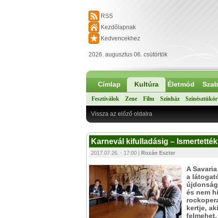
RSS
Kezdőlapnak
Kedvencekhez
2026. augusztus 06. csütörtök
Címlap
Kultúra
Életmód
Szab
Fesztiválok
Zene
Film
Színház
Színésztükör
Vissza az előző oldalra
Karnevál kifulladásig – Ismertetté
2017.07.26. - 17:00 |
Rozán Eszter
A Savaria
a látogat
újdonságg
és nem hi
rockopera
kertje, a
felmehet.