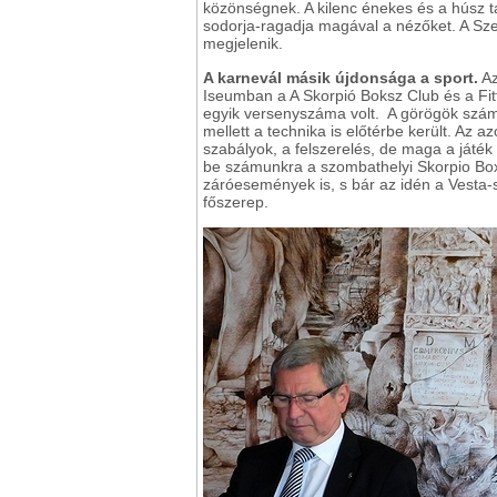
közönségnek. A kilenc énekes és a húsz t
sodorja-ragadja magával a nézőket. A Sze
megjelenik.
A karnevál másik újdonsága a sport.
Az
Iseumban a A Skorpió Boksz Club és a Fit
egyik versenyszáma volt. A görögök számár
mellett a technika is előtérbe került. Az 
szabályok, a felszerelés, de maga a játék 
be számunkra a szombathelyi Skorpio Box 
záróesemények is, s bár az idén a Vesta-sz
főszerep.