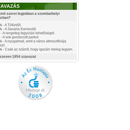
ZAVAZÁS
mit szeret legjobban a szombathelyi
árban?
%
- A Tófürdőt.
%
- A Savaria Karnevált.
- A rengeteg fagyizási lehetőséget.
- A sok gondozott parkot.
%
- A nyugalmat, amit a város atmoszférája
szt.
%
- Csak az számít, hogy igazán meleg legyen.
szesen 1954 szavazat