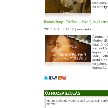
fordulato
és elhallg
Északi fény - Törőcsik Mari újra vászn
2017.09.13. - 14:30 | vaskarika.hu
A nemzetkö
Medve-díj
díjakról d
forgatókön
legújabb, 
Mari, Tóth
kerül a h
forgalmazá
legmarkáns
ÚJ HOZZÁSZÓLÁS