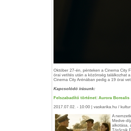
Október 27-én, pénteken a Cinema City 
órai vetítés után a közönség találkozhat a 
Cinema City Arénában pedig a 19 órai vetí
Kapcsolódó írásunk:
Felszabadító történet: Aurora Borealis 
2017.07.02. - 10:00 | vaskarika.hu / kultu
A nemzetkö
Medve-díj
alkotása, 
Törőcsik F