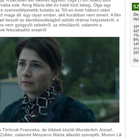
ómába esik. Amíg Mária élet és halál közt lebeg, Olga egy
S
yre szenvedélyesebb kutatás az '50-es évek háború utáni
 ő maga áll: egy olyan ember, akit korábban nem ismert. A film
Ön 
ny
el beszél az identitásválságból adódó drámai helyzetekről, a
ha nem gyógyuló sebekről, az elmúlásról, valamint a
10
k felszabadító erejéről.
42
7%
8%
14
ára
20
Ös
és Törőcsik Franciska, de többek között Wunderlich József,
oltán, valamint Mészáros Márta állandó szereplői, Monori Lili