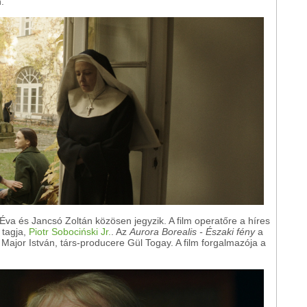
.
va és Jancsó Zoltán közösen jegyzik. A film operatőre a híres
 tagja,
Piotr Sobociński Jr.
. Az
Aurora Borealis
-
Északi fény
a
Major István, társ-producere Gül Togay. A film forgalmazója a