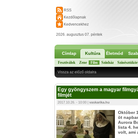
RSS
Kezdőlapnak
Kedvencekhez
2026. augusztus 07. péntek
Címlap
Kultúra
Életmód
Szab
Fesztiválok
Zene
Film
Színház
Színésztükör
Vissza az előző oldalra
Egy gyöngyszem a magyar filmgyár
filmjét
2017.10.26. - 10:00 |
vaskarika.hu
Október 1
öt napban
Aurora Bo
lista 4. 
volt, ami