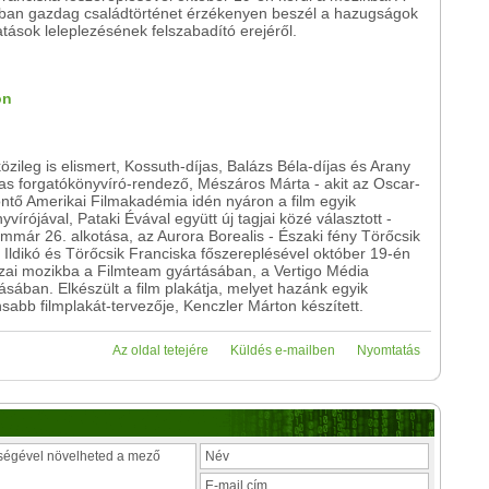
kban gazdag családtörténet érzékenyen beszél a hazugságok
atások leleplezésének felszabadító erejéről.
on
zileg is elismert, Kossuth-díjas, Balázs Béla-díjas és Arany
as forgatókönyvíró-rendező, Mészáros Márta - akit az Oscar-
öntő Amerikai Filmakadémia idén nyáron a film egyik
yvírójával, Pataki Évával együtt új tagjai közé választott -
immár 26. alkotása, az Aurora Borealis - Északi fény Törőcsik
 Ildikó és Törőcsik Franciska főszereplésével október 19-én
azai mozikba a Filmteam gyártásában, a Vertigo Média
sában. Elkészült a film plakátja, melyet hazánk egyik
abb filmplakát-tervezője, Kenczler Márton készített.
Az oldal tetejére
Küldés e-mailben
Nyomtatás