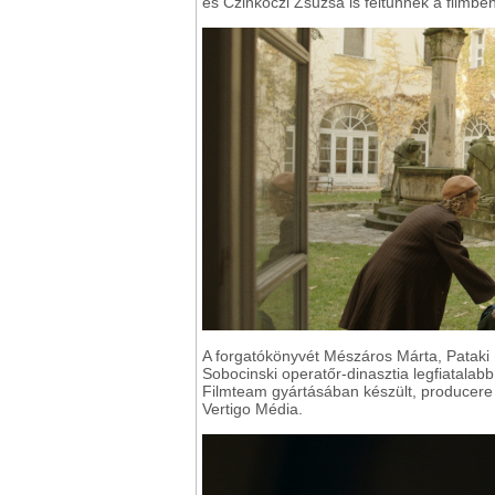
és Czinkóczi Zsuzsa is feltűnnek a filmben
A forgatókönyvét Mészáros Márta, Pataki É
Sobocinski operatőr-dinasztia legfiatalabb
Filmteam gyártásában készült, producere 
Vertigo Média.