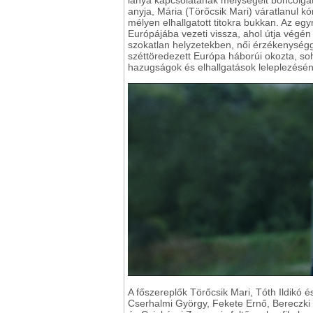
anyja, Mária (Törőcsik Mari) váratlanul k
mélyen elhallgatott titokra bukkan. Az eg
Európájába vezeti vissza, ahol útja végén
szokatlan helyzetekben, női érzékenységg
széttöredezett Európa háborúi okozta, so
hazugságok és elhallgatások leleplezéséne
A főszereplők Törőcsik Mari, Tóth Ildikó 
Cserhalmi György, Fekete Ernő, Bereczki Z