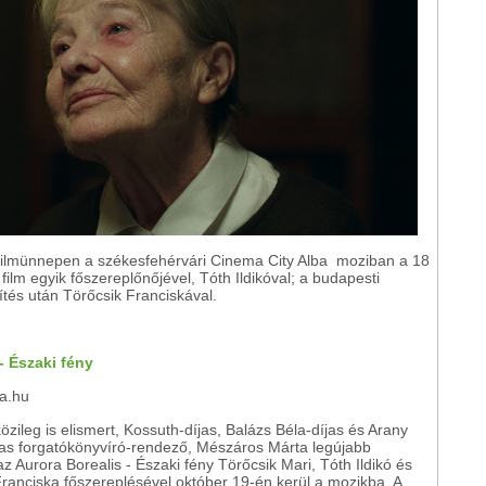
Filmünnepen a székesfehérvári Cinema City Alba moziban a 18
film egyik főszereplőnőjével, Tóth Ildikóval; a budapesti
tés után Törőcsik Franciskával.
- Északi fény
ra.hu
zileg is elismert, Kossuth-díjas, Balázs Béla-díjas és Arany
as forgatókönyvíró-rendező, Mészáros Márta legújabb
az Aurora Borealis - Északi fény Törőcsik Mari, Tóth Ildikó és
ranciska főszereplésével október 19-én kerül a mozikba. A