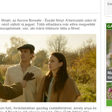
Es
ilmjét, az Aurora Borealis - Északi fényt. A bemutató utáni öt
néző váltott rá jegyet. Több előadásra már előre megvették
G
sszajelzések, van, aki máris többször látta a filmet.
Ma
tú
kon futó, fordulatokban gazdag családtörténet, amely anya és
a. A Bécsben élő sikeres ügyvéd, Olga (Tóth Ildikó) idős