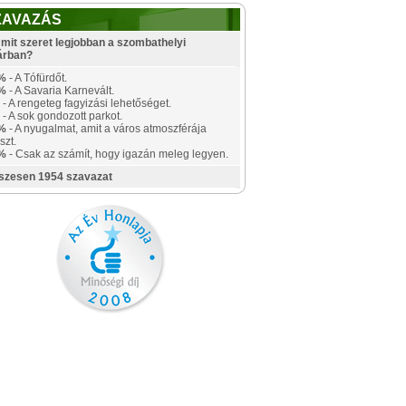
ZAVAZÁS
mit szeret legjobban a szombathelyi
árban?
%
- A Tófürdőt.
%
- A Savaria Karnevált.
- A rengeteg fagyizási lehetőséget.
- A sok gondozott parkot.
%
- A nyugalmat, amit a város atmoszférája
szt.
%
- Csak az számít, hogy igazán meleg legyen.
szesen 1954 szavazat