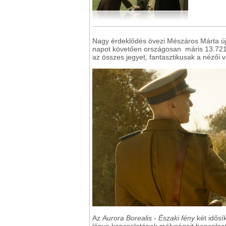
Nagy érdeklődés övezi Mészáros Márta új f
napot követően országosan máris 13.721 
az összes jegyet, fantasztikusak a nézői vi
Az
Aurora Borealis - Északi fény
két idősí
lánya kapcsolatának mélységeit boncolgatj