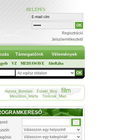
BELÉPÉS
:
Regisztráció
Jelszóemlékeztető
ozás
Támogatóink
Vélemények
gyéb
VZ
MEDIAWAVE
AlteRába
film
Aurora_Borelais
Északi_fény
Mészáros_Márta
Törőcsik_Mari
ROGRAMKERESŐ
pont:
yszín:
egória: