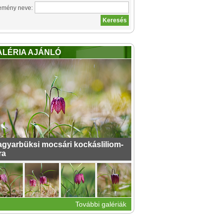
emény neve:
ALÉRIA AJÁNLÓ
gyarbüksi mocsári kockásliliom-
ra
További galériák