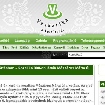
adidő
Látószög
Galéria
Programajánló
Tehetséggond
Tánc
Fotó
Kiállítás
Képzőművészet
Karnevál
Irodalom
Divat
Pegazus
E
KERESÉS
tásban - Közel 14.000-en látták Mészáros Márta új
P
9-én került a mozikba Mészáros Márta új alkotása. Az első
 országosan több mint 13 ezer néző váltott jegyet az
Idő
realis – Északi fényre, ezzel a nézőszámmal a TOP10-es
helyén nyitott a film. A jegybevétel eddig 14.587.483 HUF
Hel
 a 6. legmagasabb bevételnek bizonyult a premier hetében.
Kat