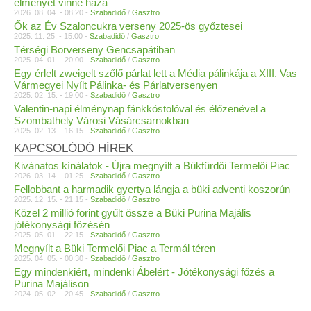
élményét vinné haza
2026. 08. 04. - 08:20 -
Szabadidő
/
Gasztro
Ők az Év Szaloncukra verseny 2025-ös győztesei
2025. 11. 25. - 15:00 -
Szabadidő
/
Gasztro
Térségi Borverseny Gencsapátiban
2025. 04. 01. - 20:00 -
Szabadidő
/
Gasztro
Egy érlelt zweigelt szőlő párlat lett a Média pálinkája a XIII. Vas
Vármegyei Nyílt Pálinka- és Párlatversenyen
2025. 02. 15. - 19:00 -
Szabadidő
/
Gasztro
Valentin-napi élménynap fánkkóstolóval és élőzenével a
Szombathely Városi Vásárcsarnokban
2025. 02. 13. - 16:15 -
Szabadidő
/
Gasztro
KAPCSOLÓDÓ HÍREK
Kivánatos kínálatok - Újra megnyílt a Bükfürdői Termelői Piac
2026. 03. 14. - 01:25 -
Szabadidő
/
Gasztro
Fellobbant a harmadik gyertya lángja a büki adventi koszorún
2025. 12. 15. - 21:15 -
Szabadidő
/
Gasztro
Közel 2 millió forint gyűlt össze a Büki Purina Majális
jótékonysági főzésén
2025. 05. 01. - 22:15 -
Szabadidő
/
Gasztro
Megnyílt a Büki Termelői Piac a Termál téren
2025. 04. 05. - 00:30 -
Szabadidő
/
Gasztro
Egy mindenkiért, mindenki Ábelért - Jótékonysági főzés a
Purina Majálison
2024. 05. 02. - 20:45 -
Szabadidő
/
Gasztro