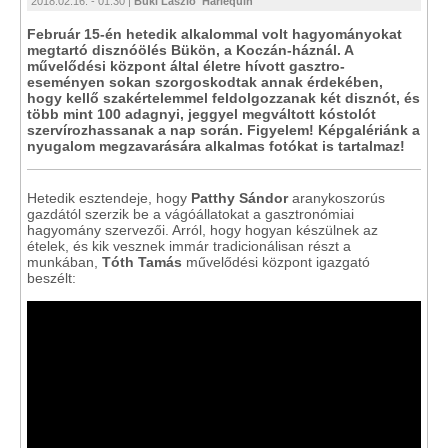
2018.02.16. - 01:30 |
Büki László 'Harlequin'
Február 15-én hetedik alkalommal volt hagyományokat
megtartó disznóölés Bükön, a Koczán-háznál. A
művelődési központ által életre hívott gasztro-
eseményen sokan szorgoskodtak annak érdekében,
hogy kellő szakértelemmel feldolgozzanak két disznót, és
több mint 100 adagnyi, jeggyel megváltott kóstolót
szervírozhassanak a nap során. Figyelem! Képgalériánk a
nyugalom megzavarására alkalmas fotókat is tartalmaz!
Hetedik esztendeje, hogy
Patthy Sándor
aranykoszorús
gazdától szerzik be a vágóállatokat a gasztronómiai
hagyomány szervezői. Arról, hogy hogyan készülnek az
ételek, és kik vesznek immár tradicionálisan részt a
munkában,
Tóth Tamás
művelődési központ igazgató
beszélt: