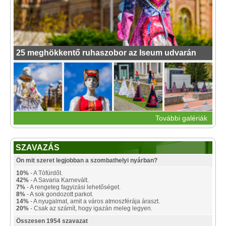
25 meghökkentő ruhaszobor az Iseum udvarán
További galériák
SZAVAZÁS
Ön mit szeret legjobban a szombathelyi nyárban?
10%
- A Tófürdőt.
42%
- A Savaria Karnevált.
7%
- A rengeteg fagyizási lehetőséget.
8%
- A sok gondozott parkot.
14%
- A nyugalmat, amit a város atmoszférája áraszt.
20%
- Csak az számít, hogy igazán meleg legyen.
Összesen 1954 szavazat