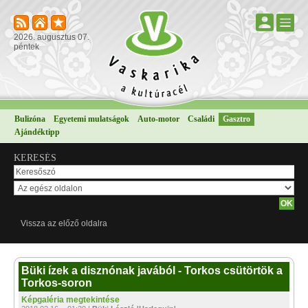
2026. augusztus 07.
péntek
Bulizóna
Egyetemi mulatságok
Auto-motor
Családi
Gasztro
Ajándéktipp
KERESÉS
Vissza az előző oldalra
Büki ízek a disznónak javából - Torkos csütörtök a
Torkos-soron
Képgaléria megtekintése