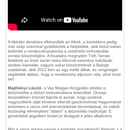
A délután derekára elkészültek az étkek, a kóstolásra pedig
már szép számmal gyülekeztek a helybeliek, akik közül sokan
betértek a rendezvénysátorba a csütörtöki torkoskodás
ünnepi köszöntőjére. A hivatalos megnyitón Tóth Tamás
felidézte az évek során mára kiforrott esemény indulását,
amiben kiemelte: nagyon sokat köszönhetnek a Balogh
családnak, akik 2012-ben az ügy mellé álltak, és rengeteget
segítettek abban, hogy a rendezvény eljusson oda, ahol most
tart.
Majthényi László
, a Vas Megyei Közgyűlés elnöke is
köszöntötte a télűző torkoskodásra érkezőket. Ünnepi
beszédében örömét fejezte ki annak, hogy szüleink,
nagyszüleink útját követve sikerült gasztronómiai hagyományt
teremteni a város civil szervezeteinek bevonásával, és valódi
közösségi élményként "tálalni" a disznóölés tradícióját. E
gondolatok jegyében kívánt jó étvágyat e jeles alkalomra.
Míg a város apraja-nagyja a kóstolás ínycsiklandó illatával, s a