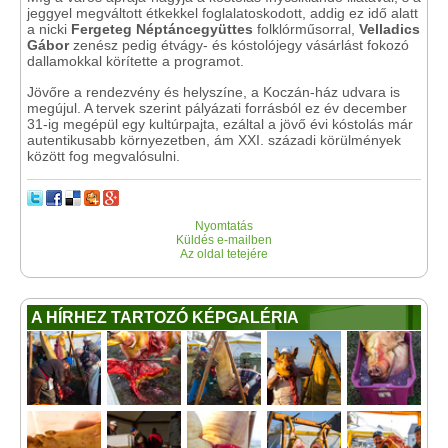
jeggyel megváltott étkekkel foglalatoskodott, addig ez idő alatt
a nicki
Fergeteg Néptáncegyüttes
folklórműsorral,
Velladics
Gábor
zenész pedig étvágy- és kóstolójegy vásárlást fokozó
dallamokkal körítette a programot.
Jövőre a rendezvény és helyszíne, a Koczán-ház udvara is
megújul. A tervek szerint pályázati forrásból ez év december
31-ig megépül egy kultúrpajta, ezáltal a jövő évi kóstolás már
autentikusabb környezetben, ám XXI. századi körülmények
között fog megvalósulni.
Nyomtatás
Küldés e-mailben
Az oldal tetejére
A HÍRHEZ TARTOZÓ KÉPGALÉRIA