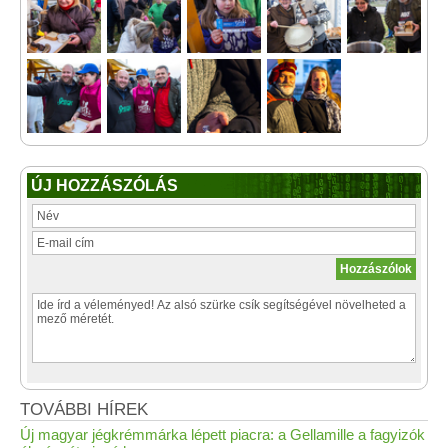
ÚJ HOZZÁSZÓLÁS
TOVÁBBI HÍREK
Új magyar jégkrémmárka lépett piacra: a Gellamille a fagyizók