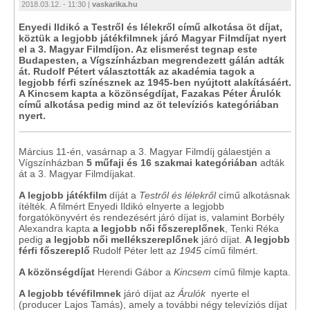
2018.03.12. - 11:30 |
vaskarika.hu
Enyedi Ildikó a Testről és lélekről című alkotása öt díjat,
köztük a legjobb játékfilmnek járó Magyar Filmdíjat nyert
el a 3. Magyar Filmdíjon. Az elismerést tegnap este
Budapesten, a Vígszínházban megrendezett gálán adták
át. Rudolf Pétert választották az akadémia tagok a
legjobb férfi színésznek az 1945-ben nyújtott alakításáért.
A Kincsem kapta a közönségdíjat, Fazakas Péter Árulók
című alkotása pedig mind az öt televíziós kategóriában
nyert.
Március 11-én, vasárnap a 3. Magyar Filmdíj gálaestjén a
Vígszínházban
5 műfaji és 16 szakmai kategóriában
adták
át a 3. Magyar Filmdíjakat.
A legjobb játékfilm
díját a
Testről és lélekről
című alkotásnak
ítélték. A filmért Enyedi Ildikó elnyerte a legjobb
forgatókönyvért és rendezésért járó díjat is, valamint Borbély
Alexandra kapta
a legjobb női főszereplőnek
, Tenki Réka
pedig
a legjobb női mellékszereplőnek
járó díjat.
A legjobb
férfi főszereplő
Rudolf Péter lett az
1945
című filmért.
A közönségdíjat
Herendi Gábor a
Kincsem
című filmje kapta.
A legjobb tévéfilmnek
járó díjat az
Árulók
nyerte el
(producer Lajos Tamás), amely a további négy televíziós díjat