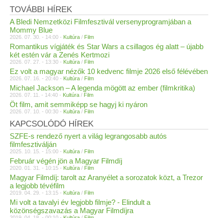
TOVÁBBI HÍREK
A Bledi Nemzetközi Filmfesztivál versenyprogramjában a
Mommy Blue
2026. 07. 30. - 14:00 -
Kultúra
/
Film
Romantikus vígjáték és Star Wars a csillagos ég alatt – újabb
két estén vár a Zenés Kertmozi
2026. 07. 27. - 13:30 -
Kultúra
/
Film
Ez volt a magyar nézők 10 kedvenc filmje 2026 első félévében
2026. 07. 16. - 20:40 -
Kultúra
/
Film
Michael Jackson – A legenda mögött az ember (filmkritika)
2026. 07. 11. - 14:40 -
Kultúra
/
Film
Öt film, amit semmiképp se hagyj ki nyáron
2026. 07. 10. - 00:30 -
Kultúra
/
Film
KAPCSOLÓDÓ HÍREK
SZFE-s rendező nyert a világ legrangosabb autós
filmfesztiválján
2025. 10. 15. - 15:00 -
Kultúra
/
Film
Február végén jön a Magyar Filmdíj
2020. 01. 31. - 10:15 -
Kultúra
/
Film
Magyar Filmdíj: tarolt az Aranyélet a sorozatok közt, a Trezor
a legjobb tévéfilm
2019. 04. 29. - 13:15 -
Kultúra
/
Film
Mi volt a tavalyi év legjobb filmje? - Elindult a
közönségszavazás a Magyar Filmdíjra
2019. 04. 18. - 00:10 -
Kultúra
/
Film