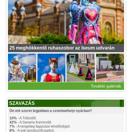
25 meghökkentő ruhaszobor az Iseum udvarán
További galériák
SZAVAZÁS
Ön mit szeret legjobban a szombathelyi nyárban?
10%
- A Tófürdőt.
42%
- A Savaria Karnevált.
7%
- A rengeteg fagyizási lehetőséget.
8%
- A sok gondozott parkot.