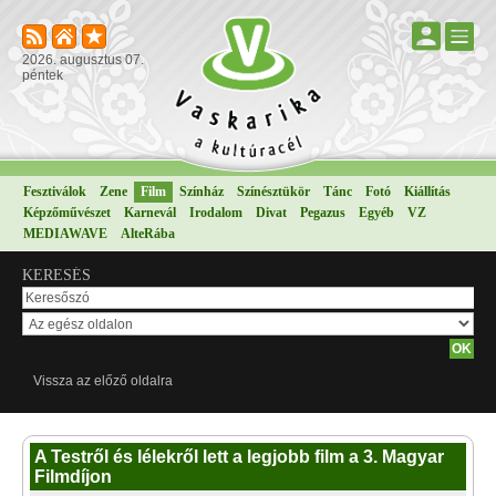
2026. augusztus 07.
péntek
Fesztiválok
Zene
Film
Színház
Színésztükör
Tánc
Fotó
Kiállítás
Képzőművészet
Karnevál
Irodalom
Divat
Pegazus
Egyéb
VZ
MEDIAWAVE
AlteRába
KERESÉS
Vissza az előző oldalra
A Testről és lélekről lett a legjobb film a 3. Magyar
Filmdíjon