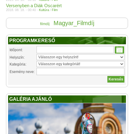
Versenyben a Diák Oscarért
2018. 08. 18. - 00:40 -
Kultúra
/
Film
Magyar_Filmdíj
filmdíj
PROGRAMKERESŐ
Időpont:
Helyszín:
Kategória:
Esemény neve:
GALÉRIA AJÁNLÓ