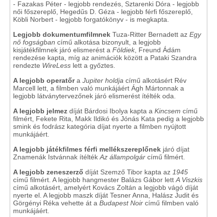
- Fazakas Péter - legjobb rendezés, Sztarenki Dóra - legjobb
női főszereplő, Hegedűs D. Géza - legjobb férfi főszereplő,
Köbli Norbert - legjobb forgatókönyv - is megkapta.
Legjobb dokumentumfilmnek
Tuza-Ritter Bernadett az
Egy
nő fogságban
című alkotása bizonyult, a legjobb
kisjátékfilmnek járó elismerést a
Földiek
, Freund Ádám
rendezése kapta, míg az animációk között a Pataki Szandra
rendezte
WireLess
lett a győztes.
A legjobb operatőr
a
Jupiter holdja
című alkotásért Rév
Marcell lett, a filmben való munkájáért Ágh Mártonnak a
legjobb látványtervezőnek járó elismerést ítélték oda.
A legjobb jelmez
díját Bárdosi Ibolya kapta a
Kincsem
című
filmért, Fekete Rita, Makk Ildikó és Jónás Kata pedig a legjobb
smink és fodrász kategória díjat nyerte a filmben nyújtott
munkájáért.
A legjobb játékfilmes férfi mellékszereplőnek
járó díjat
Znamenák Istvánnak ítélték
Az állampolgár
című filmért.
A legjobb zeneszerző
díját Szemző Tibor kapta az
1945
című filmért. A legjobb hangmester Balázs Gábor lett
A Viszkis
című alkotásért, amelyért Kovács Zoltán a legjobb vágó díját
nyerte el. A legjobb maszk díját Tesner Anna, Halász Judit és
Görgényi Réka vehette át a
Budapest Noir
című filmben való
munkájáért.