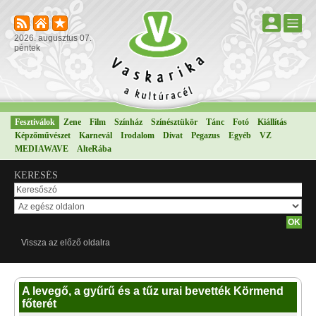
2026. augusztus 07.
péntek
Fesztiválok
Zene
Film
Színház
Színésztükör
Tánc
Fotó
Kiállítás
Képzőművészet
Karnevál
Irodalom
Divat
Pegazus
Egyéb
VZ
MEDIAWAVE
AlteRába
KERESÉS
Vissza az előző oldalra
A levegő, a gyűrű és a tűz urai bevették Körmend
főterét