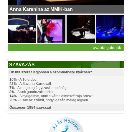
Anna Karenina az MMIK-ban
További galériák
SZAVAZÁS
Ön mit szeret legjobban a szombathelyi nyárban?
10%
- A Tófürdőt.
42%
- A Savaria Karnevált.
7%
- A rengeteg fagyizási lehetőséget.
8%
- A sok gondozott parkot.
14%
- A nyugalmat, amit a város atmoszférája áraszt.
20%
- Csak az számít, hogy igazán meleg legyen.
Összesen 1954 szavazat