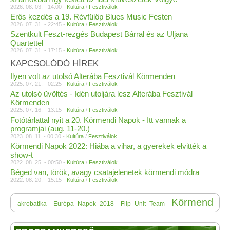
2026. 08. 03. - 14:00 -
Kultúra
/
Fesztiválok
Erős kezdés a 19. Révfülöp Blues Music Festen
2026. 07. 31. - 22:45 -
Kultúra
/
Fesztiválok
Szentkult Feszt-rezgés Budapest Bárral és az Uljana
Quartettel
2026. 07. 31. - 17:15 -
Kultúra
/
Fesztiválok
KAPCSOLÓDÓ HÍREK
Ilyen volt az utolsó Alterába Fesztivál Körmenden
2025. 07. 21. - 02:25 -
Kultúra
/
Fesztiválok
Az utolsó üvöltés - Idén utoljára lesz Alterába Fesztivál
Körmenden
2025. 07. 16. - 13:15 -
Kultúra
/
Fesztiválok
Fotótárlattal nyit a 20. Körmendi Napok - Itt vannak a
programjai (aug. 11-20.)
2023. 08. 11. - 00:30 -
Kultúra
/
Fesztiválok
Körmendi Napok 2022: Hiába a vihar, a gyerekek elvitték a
show-t
2022. 08. 25. - 00:50 -
Kultúra
/
Fesztiválok
Béged van, török, avagy csatajelenetek körmendi módra
2022. 08. 20. - 15:15 -
Kultúra
/
Fesztiválok
Körmend
akrobatika
Európa_Napok_2018
Flip_Unit_Team