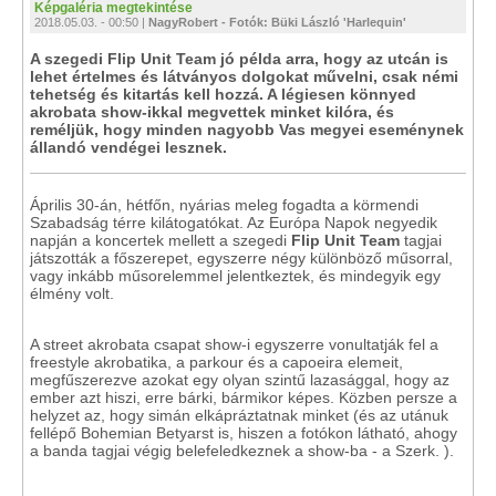
Képgaléria megtekintése
2018.05.03. - 00:50 |
NagyRobert - Fotók: Büki László 'Harlequin'
A szegedi Flip Unit Team jó példa arra, hogy az utcán is
lehet értelmes és látványos dolgokat művelni, csak némi
tehetség és kitartás kell hozzá. A légiesen könnyed
akrobata show-ikkal megvettek minket kilóra, és
reméljük, hogy minden nagyobb Vas megyei eseménynek
állandó vendégei lesznek.
Április 30-án, hétfőn, nyárias meleg fogadta a körmendi
Szabadság térre kilátogatókat. Az Európa Napok negyedik
napján a koncertek mellett a szegedi
Flip Unit Team
tagjai
játszották a főszerepet, egyszerre négy különböző műsorral,
vagy inkább műsorelemmel jelentkeztek, és mindegyik egy
élmény volt.
A street akrobata csapat show-i egyszerre vonultatják fel a
freestyle akrobatika, a parkour és a capoeira elemeit,
megfűszerezve azokat egy olyan szintű lazasággal, hogy az
ember azt hiszi, erre bárki, bármikor képes. Közben persze a
helyzet az, hogy simán elkápráztatnak minket (és az utánuk
fellépő Bohemian Betyarst is, hiszen a fotókon látható, ahogy
a banda tagjai végig belefeledkeznek a show-ba - a Szerk. ).