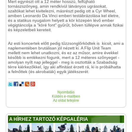
Mert egyrészt ott a 12 méter hosszú, felfújható
tornászszőnyeg, amin rendkívül látványos ugrásokat,
szaltókat lehet kivitelezni, másrészt pedig ott a Cyr Wheel,
amiben Leonardo Da Vinci emberi testábrázolása kel életre,
és a statikus nyugalom helyett a kör közepén lévő ember
végigtáncolja a "köré font" gyűrűt, bőven túllépve annak fizikai
és képzeletbeli kereteit.
Az esti koncertek előtt pedig tűzzsonglőrködtek is kicsit, ami a
naplementében brutálisan jól nézett ki. A Flip Unit Team
mellett nem lehet unatkozni, és ez az műsor, amire évekkel
később is emlékezni fogunk, mert a 12 méteres szőnyeget -
amolyan nyílt nap jelleggel - meg is osztották a Szabadság
térre kiérkezőkkel, így aki affinitást érzett rá, ki is próbálhatta
a felnőttek (és akrobaták) egyik játékszerét.
Nyomtatás
Küldés e-mailben
Az oldal tetejére
A HÍRHEZ TARTOZÓ KÉPGALÉRIA