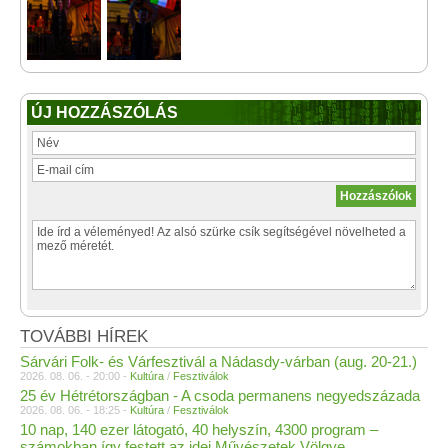
ÚJ HOZZÁSZÓLÁS
TOVÁBBI HÍREK
Sárvári Folk- és Várfesztivál a Nádasdy-várban (aug. 20-21.)
2026. 08. 06. - 20:00 -
Kultúra
/
Fesztiválok
25 év Hétrétországban - A csoda permanens negyedszázada
2026. 08. 06. - 18:25 -
Kultúra
/
Fesztiválok
10 nap, 140 ezer látogató, 40 helyszín, 4300 program –
számokban így festett az idei Művészetek Völgye