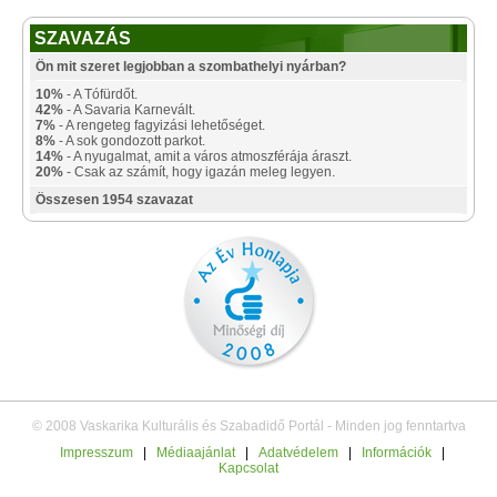
SZAVAZÁS
Ön mit szeret legjobban a szombathelyi nyárban?
10%
- A Tófürdőt.
42%
- A Savaria Karnevált.
7%
- A rengeteg fagyizási lehetőséget.
8%
- A sok gondozott parkot.
14%
- A nyugalmat, amit a város atmoszférája áraszt.
20%
- Csak az számít, hogy igazán meleg legyen.
Összesen 1954 szavazat
© 2008 Vaskarika Kulturális és Szabadidő Portál - Minden jog fenntartva
Impresszum
|
Médiaajánlat
|
Adatvédelem
|
Információk
|
Kapcsolat