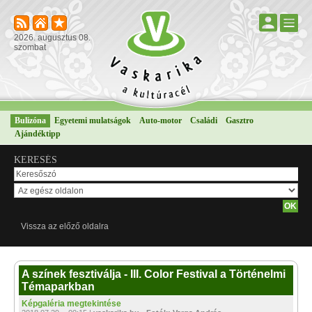
2026. augusztus 08.
szombat
Bulizóna
Egyetemi mulatságok
Auto-motor
Családi
Gasztro
Ajándéktipp
KERESÉS
Vissza az előző oldalra
A színek fesztiválja - III. Color Festival a Történelmi
Témaparkban
Képgaléria megtekintése