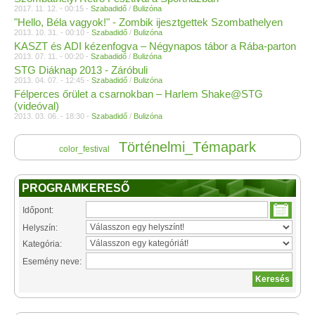
2017. 11. 12. - 00:15 -
Szabadidő
/
Bulizóna
"Hello, Béla vagyok!" - Zombik ijesztgettek Szombathelyen
2013. 10. 31. - 00:10 -
Szabadidő
/
Bulizóna
KASZT és ADI kézenfogva – Négynapos tábor a Rába-parton
2013. 07. 11. - 00:20 -
Szabadidő
/
Bulizóna
STG Diáknap 2013 - Záróbuli
2013. 04. 07. - 12:45 -
Szabadidő
/
Bulizóna
Félperces őrület a csarnokban – Harlem Shake@STG
(videóval)
2013. 03. 06. - 18:30 -
Szabadidő
/
Bulizóna
Történelmi_Témapark
color_festival
PROGRAMKERESŐ
Időpont:
Helyszín:
Kategória:
Esemény neve: