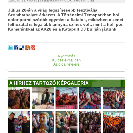
2018.07.29. - 00:15 |
vaskarika.hu - Fotók: Varga András
Július 28-án a világ legszínesebb fesztiválja
Szombathelyre érkezett. A Történelmi Témaparkban holi
color porral szórták egymást a fiatalok, miközben a zenei
felhozatal is legalább annyira színes volt, mint a holi por.
Kameránkkal az AK26 és a Katapult DJ buliján jártunk.
Nyomtatás
Küldés e-mailben
Az oldal tetejére
A HÍRHEZ TARTOZÓ KÉPGALÉRIA