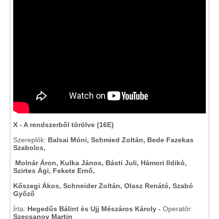
X - A rendszerből törölve
(16E)
Szereplők:
Balsai Móni, Schmied Zoltán, Bede Fazekas
Szabolcs,
Molnár Áron, Kulka János, Básti Juli, Hámori Ildikó,
Szirtes Ági, Fekete Ernő,
Kőszegi Ákos, Schneider Zoltán, Olasz Renátó, Szabó
Győző
Írta:
Hegedűs Bálint és Ujj Mészáros Károly -
Operatőr:
Szecsanov Martin