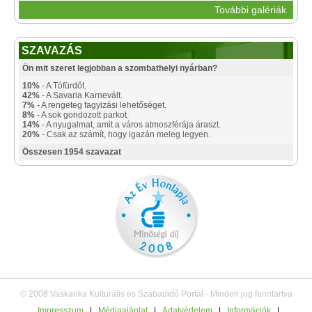
További galériák
SZAVAZÁS
Ön mit szeret legjobban a szombathelyi nyárban?
10%
- A Tófürdőt.
42%
- A Savaria Karnevált.
7%
- A rengeteg fagyizási lehetőséget.
8%
- A sok gondozott parkot.
14%
- A nyugalmat, amit a város atmoszférája áraszt.
20%
- Csak az számít, hogy igazán meleg legyen.
Összesen 1954 szavazat
© 2008 Vaskarika Kulturális és Szabadidő Portál - Minden jog fenntartva
Impresszum
|
Médiaajánlat
|
Adatvédelem
|
Információk
|