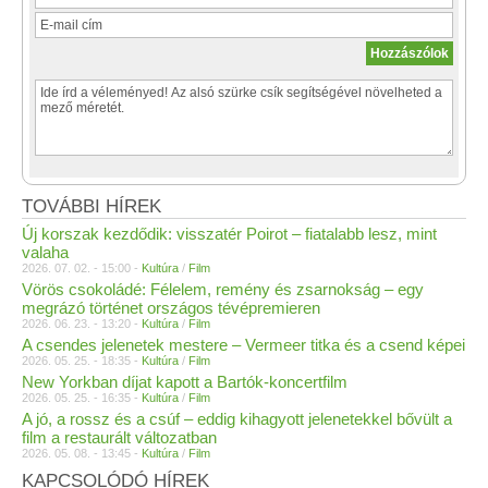
TOVÁBBI HÍREK
Új korszak kezdődik: visszatér Poirot – fiatalabb lesz, mint
valaha
2026. 07. 02. - 15:00 -
Kultúra
/
Film
Vörös csokoládé: Félelem, remény és zsarnokság – egy
megrázó történet országos tévépremieren
2026. 06. 23. - 13:20 -
Kultúra
/
Film
A csendes jelenetek mestere – Vermeer titka és a csend képei
2026. 05. 25. - 18:35 -
Kultúra
/
Film
New Yorkban díjat kapott a Bartók-koncertfilm
2026. 05. 25. - 16:35 -
Kultúra
/
Film
A jó, a rossz és a csúf – eddig kihagyott jelenetekkel bővült a
film a restaurált változatban
2026. 05. 08. - 13:45 -
Kultúra
/
Film
KAPCSOLÓDÓ HÍREK