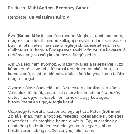
Producer:
Muhi András, Ferenczy Gábor
Rendezte:
Ujj Mészáros Károly
Éva (
Balsai Móni
) zseniális rendőr. Meglátja, amit más nem,
megérzi, ami fölött minden kollégája elsiklik, ott is észreveszi a
bűnt, ahol minden más zsaru legfeljebb balesetet sejt. Neki
tűnik fel az is, hogy a Budapesten rövid időn belül elkövetett jó
néhány öngyilkosság között összefüggés lehet.
Ám Éva rég nem nyomoz. A magánnyal és a félelmeivel küzd,
képtelen részt venni a fővárosi rendőrség munkájában, és
kamaszodó, saját problémáival küszködő lányával sem találja
meg a hangot.
A város választások előtt áll. Az utcákon eluralkodik a káosz.
Vandálok, tüntetők, anarchisták teszik lehetetlenné a békés
életet - az egyenruhások nem érnek rá egy kétséges,
bizonyíthatatlan üggyel foglalkozni.
Csakhogy felkerül a központba egy új tiszt. Péter (
Schmied
Zoltán
) más, mint a többiek, felfedezi kolléganője különleges
tehetségét... és meglátja benne a nőt is. Együtt erednek a
mindeddig felderítetlen esetek nyomába: egyre jobban
belekeverednek egy szövevényes, félelmetes