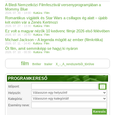
A Bledi Nemzetközi Filmfesztivál versenyprogramjában a
Mommy Blue
2026. 07. 30. - 14:00 -
Kultúra
/
Film
Romantikus vígjáték és Star Wars a csillagos ég alatt – újabb
két estén vár a Zenés Kertmozi
2026. 07. 27. - 13:30 -
Kultúra
/
Film
Ez volt a magyar nézők 10 kedvenc filmje 2026 első félévében
2026. 07. 16. - 20:40 -
Kultúra
/
Film
Michael Jackson – A legenda mögött az ember (filmkritika)
2026. 07. 11. - 14:40 -
Kultúra
/
Film
Öt film, amit semmiképp se hagyj ki nyáron
2026. 07. 10. - 00:30 -
Kultúra
/
Film
film
thriller
trailer
X_-_A_rendszerből_törölve
PROGRAMKERESŐ
Időpont:
Helyszín:
Kategória:
Esemény neve: