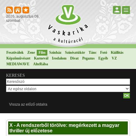
2026. augusztus 08.
szombat
Fesztiválok
Zene
Film
Színház
Színésztükör
Tánc
Fotó
Kiállítás
Képzőművészet
Karnevál
Irodalom
Divat
Pegazus
Egyéb
VZ
MEDIAWAVE
AlteRába
KERESÉS
Vissza az előző oldalra
X - A rendszerből törölve: megérkezett a magyar
thriller új előzetese