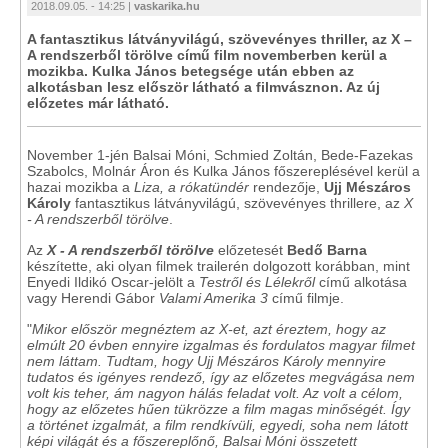
2018.09.05. - 14:25 |
vaskarika.hu
A fantasztikus látványvilágú, szövevényes thriller, az X –
A rendszerből törölve című film novemberben kerül a
mozikba. Kulka János betegsége után ebben az
alkotásban lesz először látható a filmvásznon. Az új
előzetes már látható.
November 1-jén Balsai Móni, Schmied Zoltán, Bede-Fazekas
Szabolcs, Molnár Áron és Kulka János főszereplésével kerül a
hazai mozikba a
Liza, a rókatündér
rendezője,
Ujj Mészáros
Károly
fantasztikus látványvilágú, szövevényes thrillere, az
X
- A rendszerből törölve
.
Az
X - A rendszerből törölve
előzetesét
Bedő Barna
készítette, aki olyan filmek trailerén dolgozott korábban, mint
Enyedi Ildikó Oscar-jelölt a
Testről és Lélekről
című alkotása
vagy Herendi Gábor
Valami Amerika 3
című filmje.
"
Mikor először megnéztem az X-et, azt éreztem, hogy az
elmúlt 20 évben ennyire izgalmas és fordulatos magyar filmet
nem láttam. Tudtam, hogy Ujj Mészáros Károly mennyire
tudatos és igényes rendező, így az előzetes megvágása nem
volt kis teher, ám nagyon hálás feladat volt. Az volt a célom,
hogy az előzetes hűen tükrözze a film magas minőségét. Így
a történet izgalmát, a film rendkívüli, egyedi, soha nem látott
képi világát és a főszereplőnő, Balsai Móni összetett