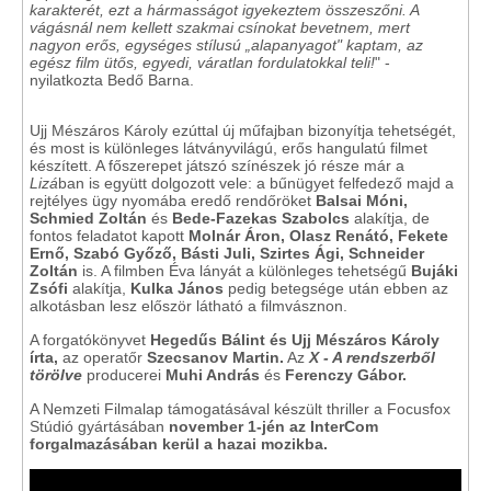
karakterét, ezt a hármasságot igyekeztem összeszőni. A
vágásnál nem kellett szakmai csínokat bevetnem, mert
nagyon erős, egységes stílusú „alapanyagot" kaptam, az
egész film ütős, egyedi, váratlan fordulatokkal teli!
" -
nyilatkozta Bedő Barna.
Ujj Mészáros Károly ezúttal új műfajban bizonyítja tehetségét,
és most is különleges látványvilágú, erős hangulatú filmet
készített. A főszerepet játszó színészek jó része már a
Lizá
ban is együtt dolgozott vele: a bűnügyet felfedező majd a
rejtélyes ügy nyomába eredő rendőröket
Balsai Móni,
Schmied Zoltán
és
Bede-Fazekas Szabolcs
alakítja, de
fontos feladatot kapott
Molnár Áron,
Olasz Renátó, Fekete
Ernő, Szabó Győző, Básti Juli, Szirtes Ági, Schneider
Zoltán
is. A filmben Éva lányát a különleges tehetségű
Bujáki
Zsófi
alakítja,
Kulka János
pedig betegsége után ebben az
alkotásban lesz először látható a filmvásznon.
A forgatókönyvet
Hegedűs Bálint és Ujj Mészáros Károly
írta,
az operatőr
Szecsanov Martin.
Az
X - A rendszerből
törölve
producerei
Muhi András
és
Ferenczy Gábor.
A Nemzeti Filmalap támogatásával készült thriller a Focusfox
Stúdió gyártásában
november 1-jén az InterCom
forgalmazásában kerül a hazai mozikba.