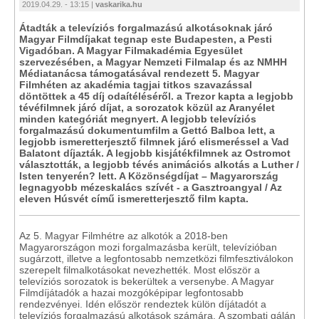
2019.04.29. - 13:15 |
vaskarika.hu
Átadták a televíziós forgalmazású alkotásoknak járó
Magyar Filmdíjakat tegnap este Budapesten, a Pesti
Vigadóban. A Magyar Filmakadémia Egyesület
szervezésében, a Magyar Nemzeti Filmalap és az NMHH
Médiatanácsa támogatásával rendezett 5. Magyar
Filmhéten az akadémia tagjai titkos szavazással
döntöttek a 45 díj odaítéléséről. a Trezor kapta a legjobb
tévéfilmnek járó díjat, a sorozatok közül az Aranyélet
minden kategóriát megnyert. A legjobb televíziós
forgalmazású dokumentumfilm a Gettó Balboa lett, a
legjobb ismeretterjesztő filmnek járó elismeréssel a Vad
Balatont díjazták. A legjobb kisjátékfilmnek az Ostromot
választották, a legjobb tévés animációs alkotás a Luther /
Isten tenyerén? lett. A Közönségdíjat – Magyarország
legnagyobb mézeskalács szívét - a Gasztroangyal / Az
eleven Húsvét című ismeretterjesztő film kapta.
Az 5. Magyar Filmhétre az alkotók a 2018-ben
Magyarországon mozi forgalmazásba került, televízióban
sugárzott, illetve a legfontosabb nemzetközi filmfesztiválokon
szerepelt filmalkotásokat nevezhették. Most először a
televíziós sorozatok is bekerültek a versenybe. A Magyar
Filmdíjátadók a hazai mozgóképipar legfontosabb
rendezvényei. Idén először rendeztek külön díjátadót a
televíziós forgalmazású alkotások számára. A szombati gálán