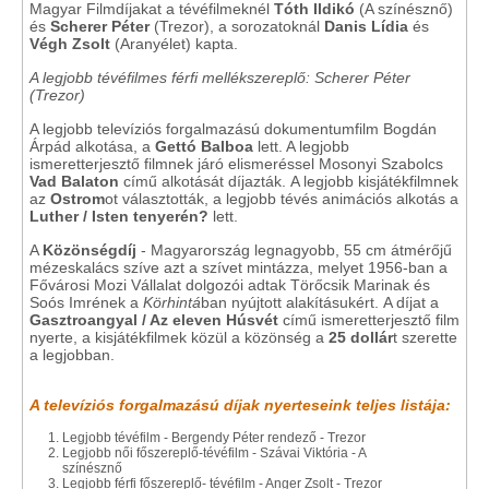
Magyar Filmdíjakat a tévéfilmeknél
Tóth Ildikó
(A színésznő)
és
Scherer Péter
(Trezor), a sorozatoknál
Danis Lídia
és
Végh Zsolt
(Aranyélet) kapta.
A legjobb tévéfilmes férfi mellékszereplő: Scherer Péter
(Trezor)
A legjobb televíziós forgalmazású dokumentumfilm Bogdán
Árpád alkotása, a
Gettó Balboa
lett. A legjobb
ismeretterjesztő filmnek járó elismeréssel Mosonyi Szabolcs
Vad Balaton
című alkotását díjazták. A legjobb kisjátékfilmnek
az
Ostrom
ot választották, a legjobb tévés animációs alkotás a
Luther / Isten tenyerén?
lett.
A
Közönségdíj
- Magyarország legnagyobb, 55 cm átmérőjű
mézeskalács szíve azt a szívet mintázza, melyet 1956-ban a
Fővárosi Mozi Vállalat dolgozói adtak Törőcsik Marinak és
Soós Imrének a
Körhintá
ban nyújtott alakításukért.
A díjat a
Gasztroangyal / Az eleven Húsvét
című ismeretterjesztő film
nyerte, a kisjátékfilmek közül a közönség a
25 dollár
t szerette
a legjobban.
A televíziós forgalmazású díjak nyerteseink teljes listája:
Legjobb tévéfilm - Bergendy Péter rendező - Trezor
Legjobb női főszereplő-tévéfilm - Szávai Viktória - A
színésznő
Legjobb férfi főszereplő- tévéfilm - Anger Zsolt - Trezor