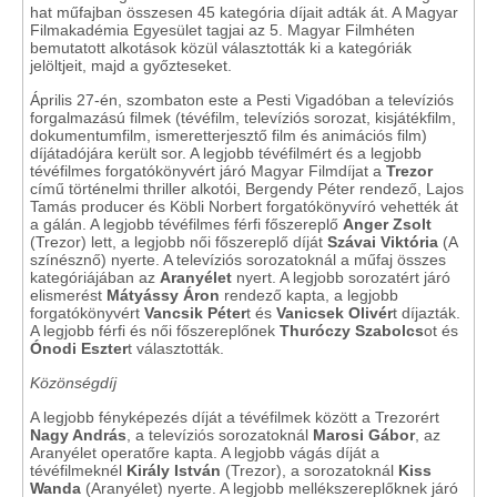
hat műfajban összesen 45 kategória díjait adták át. A Magyar
Filmakadémia Egyesület tagjai az 5. Magyar Filmhéten
bemutatott alkotások közül választották ki a kategóriák
jelöltjeit, majd a győzteseket.
Április 27-én, szombaton este a Pesti Vigadóban a televíziós
forgalmazású filmek (tévéfilm, televíziós sorozat, kisjátékfilm,
dokumentumfilm, ismeretterjesztő film és animációs film)
díjátadójára került sor. A legjobb tévéfilmért és a legjobb
tévéfilmes forgatókönyvért járó Magyar Filmdíjat a
Trezor
című történelmi thriller alkotói, Bergendy Péter rendező, Lajos
Tamás producer és Köbli Norbert forgatókönyvíró vehették át
a gálán. A legjobb tévéfilmes férfi főszereplő
Anger Zsolt
(Trezor) lett, a legjobb női főszereplő díját
Szávai Viktória
(A
színésznő) nyerte. A televíziós sorozatoknál a műfaj összes
kategóriájában az
Aranyélet
nyert. A legjobb sorozatért járó
elismerést
Mátyássy Áron
rendező kapta, a legjobb
forgatókönyvért
Vancsik Péter
t és
Vanicsek Olivér
t díjazták.
A legjobb férfi és női főszereplőnek
Thuróczy Szabolcs
ot és
Ónodi Eszter
t választották.
Közönségdíj
A legjobb fényképezés díját a tévéfilmek között a Trezorért
Nagy András
, a televíziós sorozatoknál
Marosi Gábor
, az
Aranyélet operatőre kapta. A legjobb vágás díját a
tévéfilmeknél
Király István
(Trezor), a sorozatoknál
Kiss
Wanda
(Aranyélet) nyerte. A legjobb mellékszereplőknek járó