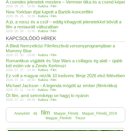
A csendes jelenetek mestere – Vermeer titka és a csend képei
2026. 05. 25. - 18:35 -
Kultúra
/
Film
New Yorkban díjat kapott a Bartók-koncertfilm
2026. 05. 25. - 16:35 -
Kultúra
/
Film
A jó, a rossz és a csúf – eddig kihagyott jelenetekkel bővült a
film a restaurált változatban
2026. 05. 08. - 13:45 -
Kultúra
/
Film
KAPCSOLÓDÓ HÍREK
A Bledi Nemzetközi Filmfesztivál versenyprogramjában a
Mommy Blue
2026. 07. 30. - 14:00 -
Kultúra
/
Film
Romantikus vígjáték és Star Wars a csillagos ég alatt – újabb
két estén vár a Zenés Kertmozi
2026. 07. 27. - 13:30 -
Kultúra
/
Film
Ez volt a magyar nézők 10 kedvenc filmje 2026 első félévében
2026. 07. 16. - 20:40 -
Kultúra
/
Film
Michael Jackson – A legenda mögött az ember (filmkritika)
2026. 07. 11. - 14:40 -
Kultúra
/
Film
Öt film, amit semmiképp se hagyj ki nyáron
2026. 07. 10. - 00:30 -
Kultúra
/
Film
film
Aranyélet
díj
Magyar_Filmdíj
Magyar_Filmdíj_2019
Magyar_Filmhét
Trezor