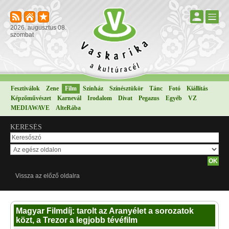
2026. augusztus 08.
szombat
Fesztiválok
Zene
Film
Színház
Színésztükör
Tánc
Fotó
Kiállítás
Képzőművészet
Karnevál
Irodalom
Divat
Pegazus
Egyéb
VZ
MEDIAWAVE
AlteRába
KERESÉS
Vissza az előző oldalra
Magyar Filmdíj: tarolt az Aranyélet a sorozatok
közt, a Trezor a legjobb tévéfilm