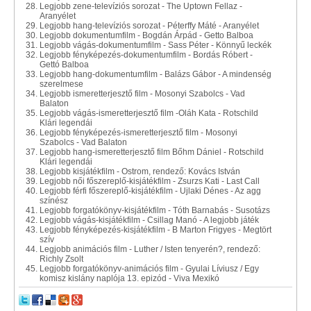
Legjobb zene-televíziós sorozat - The Uptown Fellaz -
Aranyélet
Legjobb hang-televíziós sorozat - Péterffy Máté - Aranyélet
Legjobb dokumentumfilm - Bogdán Árpád - Getto Balboa
Legjobb vágás-dokumentumfilm - Sass Péter - Könnyű leckék
Legjobb fényképezés-dokumentumfilm - Bordás Róbert -
Gettó Balboa
Legjobb hang-dokumentumfilm - Balázs Gábor - A mindenség
szerelmese
Legjobb ismeretterjesztő film - Mosonyi Szabolcs - Vad
Balaton
Legjobb vágás-ismeretterjesztő film -Oláh Kata - Rotschild
Klári legendái
Legjobb fényképezés-ismeretterjesztő film - Mosonyi
Szabolcs - Vad Balaton
Legjobb hang-ismeretterjesztő film Bőhm Dániel - Rotschild
Klári legendái
Legjobb kisjátékfilm - Ostrom, rendező: Kovács István
Legjobb női főszereplő-kisjátékfilm - Zsurzs Kati - Last Call
Legjobb férfi főszereplő-kisjátékfilm - Ujlaki Dénes - Az agg
színész
Legjobb forgatókönyv-kisjátékfilm - Tóth Barnabás - Susotázs
Legjobb vágás-kisjátékfilm - Csillag Manó - A legjobb játék
Legjobb fényképezés-kisjátékfilm - B Marton Frigyes - Megtört
szív
Legjobb animációs film - Luther / Isten tenyerén?, rendező:
Richly Zsolt
Legjobb forgatókönyv-animációs film - Gyulai Líviusz / Egy
komisz kislány naplója 13. epizód - Viva Mexikó