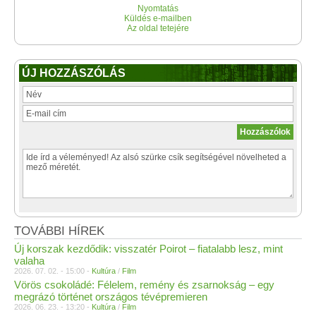
Nyomtatás
Küldés e-mailben
Az oldal tetejére
ÚJ HOZZÁSZÓLÁS
TOVÁBBI HÍREK
Új korszak kezdődik: visszatér Poirot – fiatalabb lesz, mint
valaha
2026. 07. 02. - 15:00 -
Kultúra
/
Film
Vörös csokoládé: Félelem, remény és zsarnokság – egy
megrázó történet országos tévépremieren
2026. 06. 23. - 13:20 -
Kultúra
/
Film