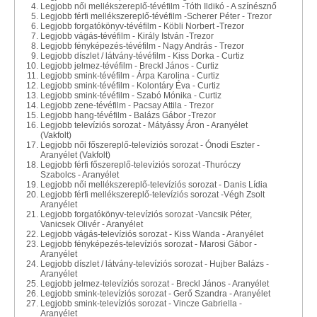
Legjobb női mellékszereplő-tévéfilm -Tóth Ildikó - A színésznő
Legjobb férfi mellékszereplő-tévéfilm -Scherer Péter - Trezor
Legjobb forgatókönyv-tévéfilm - Köbli Norbert -Trezor
Legjobb vágás-tévéfilm - Király István -Trezor
Legjobb fényképezés-tévéfilm - Nagy András - Trezor
Legjobb díszlet / látvány-tévéfilm - Kiss Dorka - Curtiz
Legjobb jelmez-tévéfilm - Breckl János - Curtiz
Legjobb smink-tévéfilm - Árpa Karolina - Curtiz
Legjobb smink-tévéfilm - Kolontáry Éva - Curtiz
Legjobb smink-tévéfilm - Szabó Mónika - Curtiz
Legjobb zene-tévéfilm - Pacsay Attila - Trezor
Legjobb hang-tévéfilm - Balázs Gábor -Trezor
Legjobb televíziós sorozat - Mátyássy Áron - Aranyélet
(Vakfolt)
Legjobb női főszereplő-televíziós sorozat - Ónodi Eszter -
Aranyélet (Vakfolt)
Legjobb férfi főszereplő-televíziós sorozat -Thuróczy
Szabolcs - Aranyélet
Legjobb női mellékszereplő-televíziós sorozat - Danis Lídia
Legjobb férfi mellékszereplő-televíziós sorozat -Végh Zsolt
Aranyélet
Legjobb forgatókönyv-televíziós sorozat -Vancsik Péter,
Vanicsek Olivér - Aranyélet
Legjobb vágás-televíziós sorozat - Kiss Wanda - Aranyélet
Legjobb fényképezés-televíziós sorozat - Marosi Gábor -
Aranyélet
Legjobb díszlet / látvány-televíziós sorozat - Hujber Balázs -
Aranyélet
Legjobb jelmez-televíziós sorozat - Breckl János - Aranyélet
Legjobb smink-televíziós sorozat - Gerő Szandra - Aranyélet
Legjobb smink-televíziós sorozat - Vincze Gabriella -
Aranyélet