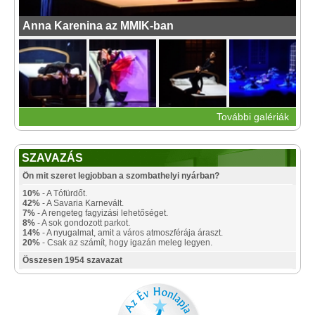
Anna Karenina az MMIK-ban
További galériák
SZAVAZÁS
Ön mit szeret legjobban a szombathelyi nyárban?
10%
- A Tófürdőt.
42%
- A Savaria Karnevált.
7%
- A rengeteg fagyizási lehetőséget.
8%
- A sok gondozott parkot.
14%
- A nyugalmat, amit a város atmoszférája áraszt.
20%
- Csak az számít, hogy igazán meleg legyen.
Összesen 1954 szavazat