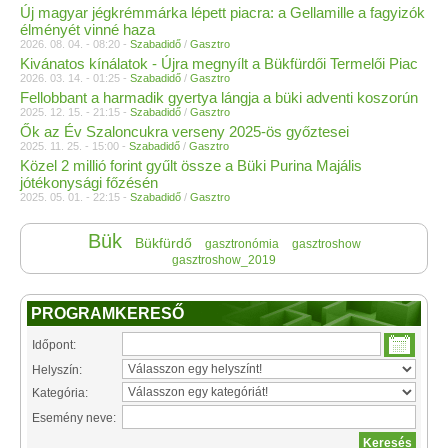
Új magyar jégkrémmárka lépett piacra: a Gellamille a fagyizók
élményét vinné haza
2026. 08. 04. - 08:20 -
Szabadidő
/
Gasztro
Kivánatos kínálatok - Újra megnyílt a Bükfürdői Termelői Piac
2026. 03. 14. - 01:25 -
Szabadidő
/
Gasztro
Fellobbant a harmadik gyertya lángja a büki adventi koszorún
2025. 12. 15. - 21:15 -
Szabadidő
/
Gasztro
Ők az Év Szaloncukra verseny 2025-ös győztesei
2025. 11. 25. - 15:00 -
Szabadidő
/
Gasztro
Közel 2 millió forint gyűlt össze a Büki Purina Majális
jótékonysági főzésén
2025. 05. 01. - 22:15 -
Szabadidő
/
Gasztro
Bük
Bükfürdő
gasztronómia
gasztroshow
gasztroshow_2019
PROGRAMKERESŐ
Időpont:
Helyszín:
Kategória:
Esemény neve: