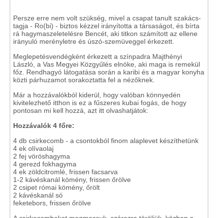
Persze erre nem volt szükség, mivel a csapat tanult szakács-
tagja - Ro(bi) - biztos kézzel irányította a társaságot, és bírta
rá hagymaszeletelésre Bencét, aki titkon számított az ellene
irányuló merényletre és úszó-szemüveggel érkezett.
Meglepetésvendégként érkezett a színpadra Majthényi
László, a Vas Megyei Közgyűlés elnöke, aki maga is remekül
főz. Rendhagyó látogatása során a karibi és a magyar konyha
közti párhuzamot sorakoztatta fel a nézőknek.
Már a hozzávalókból kiderül, hogy valóban könnyedén
kivitelezhető itthon is ez a fűszeres kubai fogás, de hogy
pontosan mi kell hozzá, azt itt olvashatjátok:
Hozzávalók 4 főre:
4 db csirkecomb - a csontokból finom alaplevet készíthetünk
4 ek olívaolaj
2 fej vöröshagyma
4 gerezd fokhagyma
4 ek zöldcitromlé, frissen facsarva
1-2 kávéskanál kömény, frissen őrölve
2 csipet római kömény, őrölt
2 kávéskanál só
feketebors, frissen őrölve