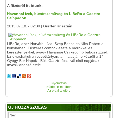
A főzésről itt írtunk:
Havannai ízek, búvárszemüveg és LiBeRo a Gasztro
Színpadon
2019.07.18. - 02:30 |
Greffer Krisztián
LiBeRo, azaz Horváth Lívia, Szép Bence és Nika Róbert a
konyhában! Fűszeres combok esete a mórokkal és
keresztényekkel, avagy Havannai Csirkecomb babos rizzsel.
Ez olvashatjuk a receptkártyán, ami alapján elkészült a 14.
Gyógy-Bor Napok - Büki Gasztrofesztivál első napjának
ínycsiklandozó étele.
Nyomtatás
Küldés e-mailben
Az oldal tetejére
ÚJ HOZZÁSZÓLÁS