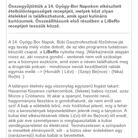
Összegyűjtöttük a 14. Gyógy-Bor Napokon elkészített
ételkülönlegességek receptjeit, melyek közt olyan
ételekkel is találkozhatunk, amik igazi kulináris
kuriózumok. Összeállításunk első részében a LiBeRo
receptjeit tesszük közzé.
A 14. Gyógy-Bor Napok, Büki Gasztrofesztivál főzőshow-ját
egy tavaly mély vízbe dobott, de az idei programra tudatosan
készülő csapat, a
LiBeRo
nyitotta meg. (Márka)nevük alapján
rossz az, aki rosszra gondol - senkinek nem volt szüksége
arra a bizonyos eszközre, amit ezen a néven találhatunk meg
a drogériák polcain - mindössze nevük kezdőbetűit rakták
egymás mellé --> (Horváth ) Li(vi) - (Szép) Be(nce) - (Nika)
Ro(bi) :)
A talányos ételnév egy viszonylag egyszerű fogást takart:
Havannai fűszeres csirkecombok, (fekete) babos rizzsel, azaz
Moros y Cristianos. Itt akár a spanyol, hasonló nevű,
hagyományos fiesztára is gondolhatunk, de nem erről van
szó! A bab a sötétebb bőrű, mór hódítókat jelenti, míg a fehér
rizs a keresztények képviseletében jelenik meg a tányéron. A
kubai étel elkészítésének ötlete Li(vi)-től és Be(ncé)-től eredt,
akik pár éve személyesen is megtapasztalták a kubai
vendégszeretetet és életérzést. Természetesen a színpadon
is meséltek élményeiről, sőt - a biztos siker érdekében egy
(varázserejű) kubai babát is bevetettek.