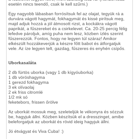
esetén nincs teendő, csak le kell szűrni.)
Egy nagyobb lábasban forrósítsuk fel az olajat, tegyük rá a
durvára vágott hagymát, fokhagymát és kissé pirítsuk meg,
majd adjuk hozzá a jól átmosott rizst, a kockákra vágott
paprikát, a fűszereket és a csirkelevet. Ca. 20-25 percig félig
lefedve pároljuk, amíg puha nem lesz, közben ízlés szerint
fűszerezzük. Fontos, hogy ne legyen túl száraz! Amikor
elkészült hozzákeverjük a készre főtt babot és átforgatjuk
vele. Az íze legyen telt, gazdag, fűszeres és enyhén csípős.
Uborkasaláta
2 db fürtös uborka (vagy 1 db kígyóuborka)
1 db vöröshagyma
1 gerezd fokhagyma
3 ek olívaolaj
2 ek friss citromlé
1/2 mk só
feketebors, frissen őrölve
Az uborkát mossuk meg, szeleteljük le vékonyra és sózzuk
be, hagyjuk állni. Közben készítsük el a dresszinget, amibe
beleforgatjuk az uborkát és rövid ideig hagyjuk állni.
Jó étvágyat és Viva Cuba! :)