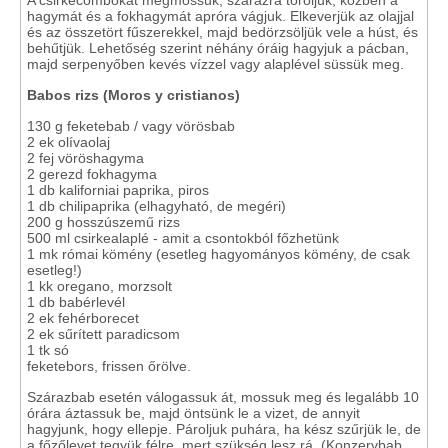
A csirkecombokat megmossuk, szárazra töröljük, közben a
hagymát és a fokhagymát apróra vágjuk. Elkeverjük az olajjal
és az összetört fűszerekkel, majd bedörzsöljük vele a húst, és
behűtjük. Lehetőség szerint néhány óráig hagyjuk a pácban,
majd serpenyőben kevés vízzel vagy alaplével süssük meg.
Babos rizs (Moros y cristianos)
130 g feketebab / vagy vörösbab
2 ek olívaolaj
2 fej vöröshagyma
2 gerezd fokhagyma
1 db kaliforniai paprika, piros
1 db chilipaprika (elhagyható, de megéri)
200 g hosszúszemű rizs
500 ml csirkealaplé - amit a csontokból főzhetünk
1 mk római kömény (esetleg hagyományos kömény, de csak
esetleg!)
1 kk oregano, morzsolt
1 db babérlevél
2 ek fehérborecet
2 ek sűrített paradicsom
1 tk só
feketebors, frissen őrölve.
Szárazbab esetén válogassuk át, mossuk meg és legalább 10
órára áztassuk be, majd öntsünk le a vizet, de annyit
hagyjunk, hogy ellepje. Pároljuk puhára, ha kész szűrjük le, de
a főzőlevet tegyük félre, mert szükség lesz rá. (Konzervbab