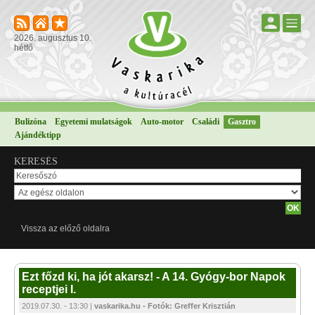
2026. augusztus 10.
hétfő
Bulizóna
Egyetemi mulatságok
Auto-motor
Családi
Gasztro
Ajándéktipp
KERESÉS
Vissza az előző oldalra
Ezt főzd ki, ha jót akarsz! - A 14. Gyógy-bor Napok
receptjei I.
2019.07.30. - 13:30 |
vaskarika.hu - Fotók: Greffer Krisztián