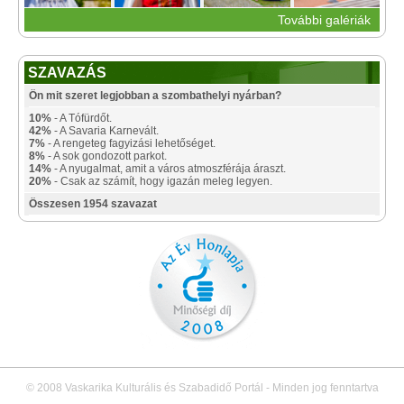
További galériák
SZAVAZÁS
Ön mit szeret legjobban a szombathelyi nyárban?
10%
- A Tófürdőt.
42%
- A Savaria Karnevált.
7%
- A rengeteg fagyizási lehetőséget.
8%
- A sok gondozott parkot.
14%
- A nyugalmat, amit a város atmoszférája áraszt.
20%
- Csak az számít, hogy igazán meleg legyen.
Összesen 1954 szavazat
© 2008 Vaskarika Kulturális és Szabadidő Portál - Minden jog fenntartva