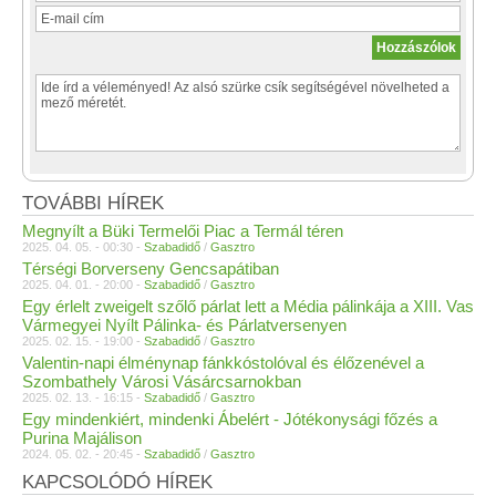
TOVÁBBI HÍREK
Megnyílt a Büki Termelői Piac a Termál téren
2025. 04. 05. - 00:30 -
Szabadidő
/
Gasztro
Térségi Borverseny Gencsapátiban
2025. 04. 01. - 20:00 -
Szabadidő
/
Gasztro
Egy érlelt zweigelt szőlő párlat lett a Média pálinkája a XIII. Vas
Vármegyei Nyílt Pálinka- és Párlatversenyen
2025. 02. 15. - 19:00 -
Szabadidő
/
Gasztro
Valentin-napi élménynap fánkkóstolóval és élőzenével a
Szombathely Városi Vásárcsarnokban
2025. 02. 13. - 16:15 -
Szabadidő
/
Gasztro
Egy mindenkiért, mindenki Ábelért - Jótékonysági főzés a
Purina Majálison
2024. 05. 02. - 20:45 -
Szabadidő
/
Gasztro
KAPCSOLÓDÓ HÍREK