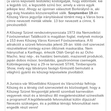
(a város képviselő testülete) kóstolgatják, hogy eldöntsék: kié
a legjobb ízű, a legszebb színű bor, amely a város egyik
jelképe lesz. Ahogy az újonnan választott Borkirálynő is, aki
egy évig hivatalos közszereplővé válik.
Szeptember 19
-én
Kőszeg Város jegyzője irányításával történt meg a Város bora
címre nevezett minták vétele. 13 bor nevezett a címre, 6
pincészetből.
A Kőszegi Szüret rendezvénysorozata 1973 óta Nemzetközi
Fúvószenekari Találkozót is magában foglal, melynek motorja
a 153 éves Kőszeg Város Koncert Fúvószenekara. A fő
attrakciót a szüreti felvonulás jelenti 28-án: több civil szervezet
részvételével mintegy ezren öltöznek maskarába. Nem
hiányozhat a Karthago, érkezik Oláh Gergő és az Ocho
Macho, lesz nép-, és hastánc bemutató, mazsorett produkció,
japán dobos műsor, bordalolás, gasztronómiai csemegék.
Különlegesség lesz a 29-re tervezett STIHL Timbersports
Show, mely egy látványos favágó-fűrészelő bemutató a
világhírű gyártó és kőszegi képviselete jóvoltából.
A Jurisics-vár Művelődési Központ és Várszínház felhívja
Kőszeg és a térség civil szervezeteit és közösségeit, hogy a
Kőszegi Szüret fénypontját jelentő szombati karneválon
vegyenek részt és a témához illő megjelenésükkel színesítsék
a programot! A legötletesebb felvonulókat külön díjazzuk!
Nevezés szükséges, és a politikai témájú felvonulókat nem
engedik részt venni!