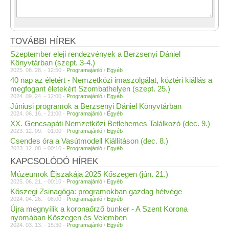
TOVÁBBI HÍREK
Szeptember eleji rendezvények a Berzsenyi Dániel
Könyvtárban (szept. 3-4.)
2025. 08. 28. - 12:50 -
Programajánló
/
Egyéb
40 nap az életért - Nemzetközi imaszolgálat, köztéri kiállás a
megfogant életekért Szombathelyen (szept. 25.)
2024. 09. 24. - 12:00 -
Programajánló
/
Egyéb
Júniusi programok a Berzsenyi Dániel Könyvtárban
2024. 06. 16. - 21:00 -
Programajánló
/
Egyéb
XX. Gencsapáti Nemzetközi Betlehemes Találkozó (dec. 9.)
2023. 12. 09. - 01:00 -
Programajánló
/
Egyéb
Csendes óra a Vasútmodell Kiállításon (dec. 8.)
2023. 12. 08. - 00:10 -
Programajánló
/
Egyéb
KAPCSOLÓDÓ HÍREK
Múzeumok Éjszakája 2025 Kőszegen (jún. 21.)
2025. 06. 21. - 00:10 -
Programajánló
/
Egyéb
Kőszegi Zsinagóga: programokban gazdag hétvége
2024. 04. 26. - 08:00 -
Programajánló
/
Egyéb
Újra megnyílik a koronaőrző bunker - A Szent Korona
nyomában Kőszegen és Velemben
2024. 03. 13. - 15:30 -
Programajánló
/
Egyéb