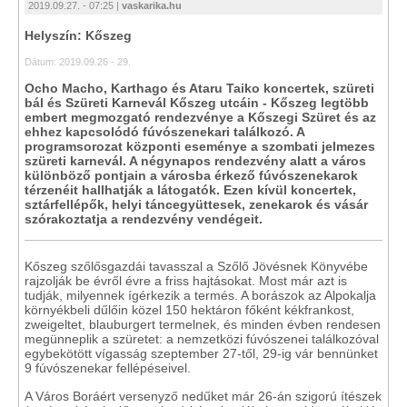
2019.09.27. - 07:25 |
vaskarika.hu
Helyszín: Kőszeg
Dátum: 2019.09.26 - 29.
Ocho Macho, Karthago és Ataru Taiko koncertek, szüreti
bál és Szüreti Karnevál Kőszeg utcáin - Kőszeg legtöbb
embert megmozgató rendezvénye a Kőszegi Szüret és az
ehhez kapcsolódó fúvószenekari találkozó. A
programsorozat központi eseménye a szombati jelmezes
szüreti karnevál. A négynapos rendezvény alatt a város
különböző pontjain a városba érkező fúvószenekarok
térzenéit hallhatják a látogatók. Ezen kívül koncertek,
sztárfellépők, helyi táncegyüttesek, zenekarok és vásár
szórakoztatja a rendezvény vendégeit.
Kőszeg szőlősgazdái tavasszal a Szőlő Jövésnek Könyvébe
rajzolják be évről évre a friss hajtásokat. Most már azt is
tudják, milyennek ígérkezik a termés. A borászok az Alpokalja
környékbeli dűlőin közel 150 hektáron főként kékfrankost,
zweigeltet, blauburgert termelnek, és minden évben rendesen
megünneplik a szüretet: a nemzetközi fúvószenei találkozóval
egybekötött vígasság szeptember 27-től, 29-ig vár bennünket
9 fúvószenekar fellépéseivel.
A Város Boráért versenyző nedűket már 26-án szigorú ítészek