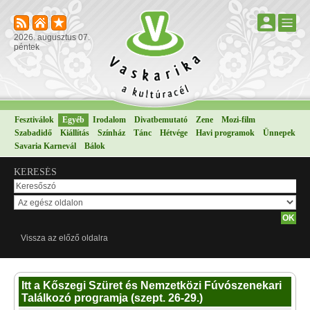
2026. augusztus 07.
péntek
Fesztiválok
Egyéb
Irodalom
Divatbemutató
Zene
Mozi-film
Szabadidő
Kiállítás
Színház
Tánc
Hétvége
Havi programok
Ünnepek
Savaria Karnevál
Bálok
KERESÉS
Vissza az előző oldalra
Itt a Kőszegi Szüret és Nemzetközi Fúvószenekari
Találkozó programja (szept. 26-29.)