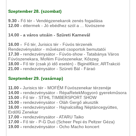
Szeptember 28. (szombat)
9.30 -
Fő tér - Vendégzenekarok zenés fogadása
12.00 -
éttermek - Jó ebédhez szól a ... fúvószene
14.00 - a város utcáin - Szüreti Karnevál
16.00 -
Fő tér, Jurisics tér - Fúvós térzenék
Rendezvénysátor - művészeti csoportok bemutatói
17.30 -
rendezvénysátor - Fúvós-show - Tatabánya Város
Fúvószenekara, Mofém Fúvószenekar, Kőszeg
18.00 -
Fő tér (csak jó idő esetén) - Biginél6kor, ARTrakció
21.00 -
rendezvénysátor - Szüreti Bál - Fáraó
Szeptember 29. (vasárnap)
11.00 -
Jurisics tér - MOFÉM Fúvószenekar térzenéje
14.00 -
rendezvénysátor - RépaRetekMogyoró gyerekműsora
15.00 -
Fő tér - STIHL TIMBERSPORT SHOW
15.00 -
rendezvénysátor - Oláh Gergő akusztik
16.00 -
rendezvénysátor - Hajnalcsillag Néptáncegyüttes,
Erdőfű Zenekar
17.00 -
rendezvénysátor - ATARU Taiko
17.00 -
Fő tér - P-G Duó (Scheer Pepi és Peltzer Géza)
19.00 -
rendezvénysátor - Ocho Macho koncert