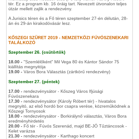
tér. Ez a program kb. 16 óráig tart. Nevezett útvonalon teljes
útzár mellett zajlik a rendezvény.
A Jurisics téren és a Fő téren szeptember 27-én délután, 28-
án és 29-án kirakodóvásár lesz.
KŐSZEGI SZÜRET 2019 - NEMZETKÖZI FÚVÓSZENEKARI
TALÁLKOZÓ
Szeptember 26. (csütörtök)
18.00 -
"Szemlélőként" Mil Vega 80 és Kántor Sándor 75
kiállítás megnyitója
19.00 -
Város Bora Választás (zártkörű rendezvény)
Szeptember 27. (péntek)
17.00 -
rendezvénysátor - Kőszeg Város Ifjúsági
Fúvószenekara
17.30 -
rendezvénysátor (Károly Róbert tér) - hivatalos
megnyitó, az első hordó bor csapra verése, közreműködnek a
Kőszegi Tornyosok
18.00 -
rendezvénysátor - Borkirálynő választás, Város Bora
eredményhirdetés
20.00 -
Fő tér - Fúvós Szerenád, majd BE-JÓ Tűztáncosok -
Kelet varázsa
21.30 -
rendezvénysátor - Karthago koncert