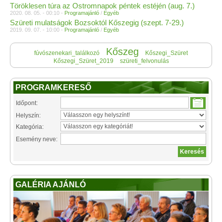
Töröklesen túra az Ostromnapok péntek estéjén (aug. 7.)
2020. 08. 05. - 00:10 -
Programajánló
/
Egyéb
Szüreti mulatságok Bozsoktól Kőszegig (szept. 7-29.)
2019. 09. 07. - 10:00 -
Programajánló
/
Egyéb
Kőszeg
fúvószenekari_találkozó
Kőszegi_Szüret
Kőszegi_Szüret_2019
szüreti_felvonulás
PROGRAMKERESŐ
Időpont:
Helyszín:
Kategória:
Esemény neve:
GALÉRIA AJÁNLÓ