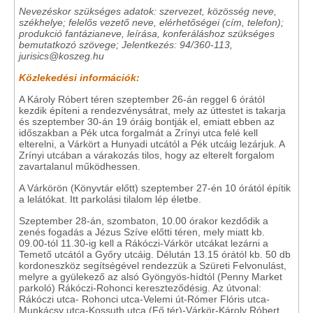
Nevezéskor szükséges adatok: szervezet, közösség neve,
székhelye; felelős vezető neve, elérhetőségei (cím, telefon);
produkció fantázianeve, leírása, konferáláshoz szükséges
bemutatkozó szövege; Jelentkezés: 94/360-113,
jurisics@koszeg.hu
Közlekedési információk:
A Károly Róbert téren szeptember 26-án reggel 6 órától
kezdik építeni a rendezvénysátrat, mely az úttestet is takarja
és szeptember 30-án 19 óráig bontják el, emiatt ebben az
időszakban a Pék utca forgalmát a Zrínyi utca felé kell
elterelni, a Várkört a Hunyadi utcától a Pék utcáig lezárjuk. A
Zrínyi utcában a várakozás tilos, hogy az elterelt forgalom
zavartalanul működhessen.
A Várkörön (Könyvtár előtt) szeptember 27-én 10 órától építik
a lelátókat. Itt parkolási tilalom lép életbe.
Szeptember 28-án, szombaton, 10.00 órakor kezdődik a
zenés fogadás a Jézus Szíve előtti téren, mely miatt kb.
09.00-tól 11.30-ig kell a Rákóczi-Várkör utcákat lezárni a
Temető utcától a Győry utcáig. Délután 13.15 órától kb. 50 db
kordoneszköz segítségével rendezzük a Szüreti Felvonulást,
melyre a gyülekező az alsó Gyöngyös-hídtól (Penny Market
parkoló) Rákóczi-Rohonci kereszteződésig. Az útvonal:
Rákóczi utca- Rohonci utca-Velemi út-Rómer Flóris utca-
Munkácsy utca-Kossuth utca (Fő tér)-Várkör-Károly Róbert