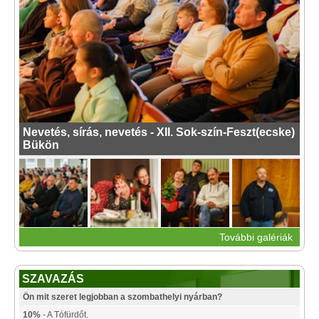
Nevetés, sírás, nevetés - XII. Sok-szín-Feszt(ecske)
Bükön
További galériák
SZAVAZÁS
Ön mit szeret legjobban a szombathelyi nyárban?
10%
- A Tófürdőt.