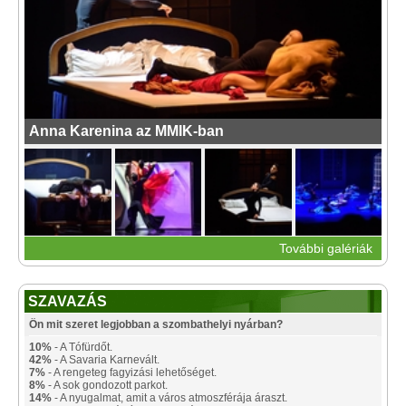
Anna Karenina az MMIK-ban
További galériák
SZAVAZÁS
Ön mit szeret legjobban a szombathelyi nyárban?
10%
- A Tófürdőt.
42%
- A Savaria Karnevált.
7%
- A rengeteg fagyizási lehetőséget.
8%
- A sok gondozott parkot.
14%
- A nyugalmat, amit a város atmoszférája áraszt.