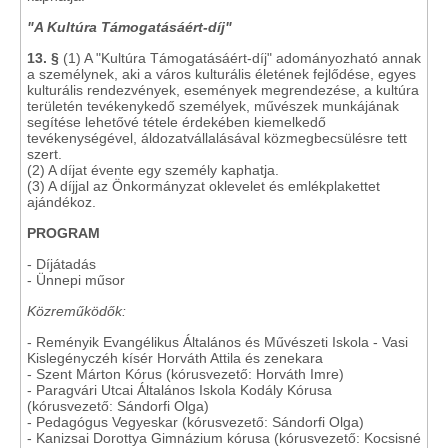
"A Kultúra Támogatásáért-díj"
13. §
(1) A "Kultúra Támogatásáért-díj" adományozható annak
a személynek, aki a város kulturális életének fejlődése, egyes
kulturális rendezvények, események megrendezése, a kultúra
területén tevékenykedő személyek, művészek munkájának
segítése lehetővé tétele érdekében kiemelkedő
tevékenységével, áldozatvállalásával közmegbecsülésre tett
szert.
(2) A díjat évente egy személy kaphatja.
(3) A díjjal az Önkormányzat oklevelet és emlékplakettet
ajándékoz.
PROGRAM
- Díjátadás
- Ünnepi műsor
Közreműködők:
- Reményik Evangélikus Általános és Művészeti Iskola - Vasi
Kislegényczéh kísér Horváth Attila és zenekara
- Szent Márton Kórus (kórusvezető: Horváth Imre)
- Paragvári Utcai Általános Iskola Kodály Kórusa
(kórusvezető: Sándorfi Olga)
- Pedagógus Vegyeskar (kórusvezető: Sándorfi Olga)
- Kanizsai Dorottya Gimnázium kórusa (kórusvezető: Kocsisné