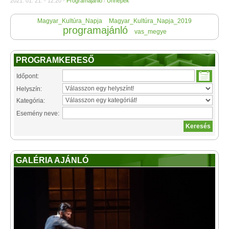
2021. 01. 21. - 12:20 -
Programajánló
/
Ünnepek
Magyar_Kultúra_Napja
Magyar_Kultúra_Napja_2019
programajánló
vas_megye
PROGRAMKERESŐ
Időpont:
Helyszín:
Kategória:
Esemény neve:
GALÉRIA AJÁNLÓ