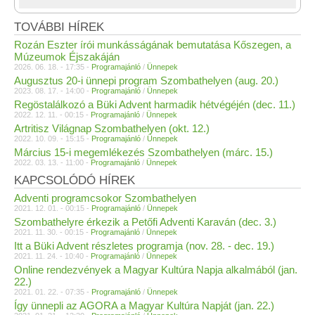
TOVÁBBI HÍREK
Rozán Eszter írói munkásságának bemutatása Kőszegen, a
Múzeumok Éjszakáján
2026. 06. 18. - 17:35 -
Programajánló
/
Ünnepek
Augusztus 20-i ünnepi program Szombathelyen (aug. 20.)
2023. 08. 17. - 14:00 -
Programajánló
/
Ünnepek
Regöstalálkozó a Büki Advent harmadik hétvégéjén (dec. 11.)
2022. 12. 11. - 00:15 -
Programajánló
/
Ünnepek
Artritisz Világnap Szombathelyen (okt. 12.)
2022. 10. 09. - 15:15 -
Programajánló
/
Ünnepek
Március 15-i megemlékezés Szombathelyen (márc. 15.)
2022. 03. 13. - 11:00 -
Programajánló
/
Ünnepek
KAPCSOLÓDÓ HÍREK
Adventi programcsokor Szombathelyen
2021. 12. 01. - 00:15 -
Programajánló
/
Ünnepek
Szombathelyre érkezik a Petőfi Adventi Karaván (dec. 3.)
2021. 11. 30. - 00:15 -
Programajánló
/
Ünnepek
Itt a Büki Advent részletes programja (nov. 28. - dec. 19.)
2021. 11. 24. - 10:40 -
Programajánló
/
Ünnepek
Online rendezvények a Magyar Kultúra Napja alkalmából (jan.
22.)
2021. 01. 22. - 07:35 -
Programajánló
/
Ünnepek
Így ünnepli az AGORA a Magyar Kultúra Napját (jan. 22.)