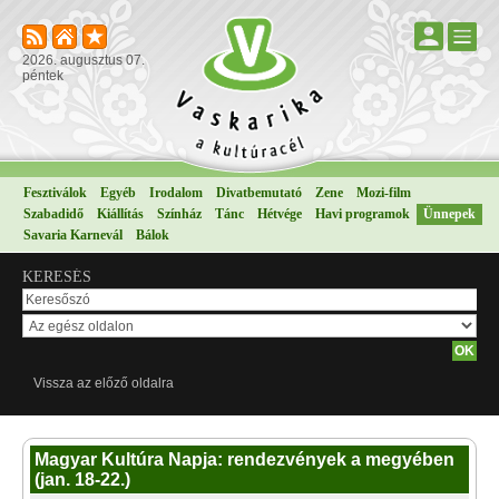
2026. augusztus 07.
péntek
Fesztiválok
Egyéb
Irodalom
Divatbemutató
Zene
Mozi-film
Szabadidő
Kiállítás
Színház
Tánc
Hétvége
Havi programok
Ünnepek
Savaria Karnevál
Bálok
KERESÉS
Vissza az előző oldalra
Magyar Kultúra Napja: rendezvények a megyében
(jan. 18-22.)