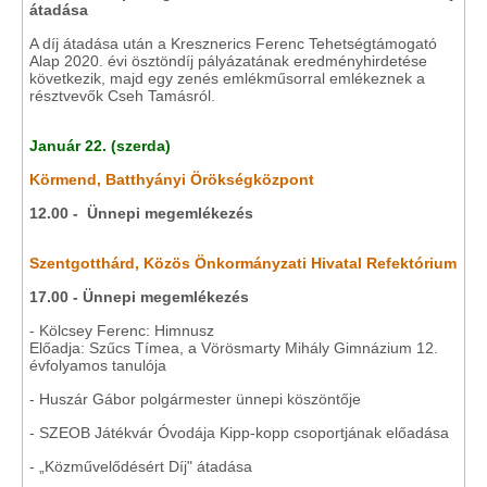
átadása
A díj átadása után a Kresznerics Ferenc Tehetségtámogató
Alap 2020. évi ösztöndíj pályázatának eredményhirdetése
következik, majd egy zenés emlékműsorral emlékeznek a
résztvevők Cseh Tamásról.
Január 22. (szerda)
Körmend, Batthyányi Örökségközpont
12.00 - Ünnepi megemlékezés
Szentgotthárd, Közös Önkormányzati Hivatal Refektórium
17.00 - Ünnepi megemlékezés
- Kölcsey Ferenc: Himnusz
Előadja: Szűcs Tímea, a Vörösmarty Mihály Gimnázium 12.
évfolyamos tanulója
- Huszár Gábor polgármester ünnepi köszöntője
- SZEOB Játékvár Óvodája Kipp-kopp csoportjának előadása
- „Közművelődésért Díj" átadása