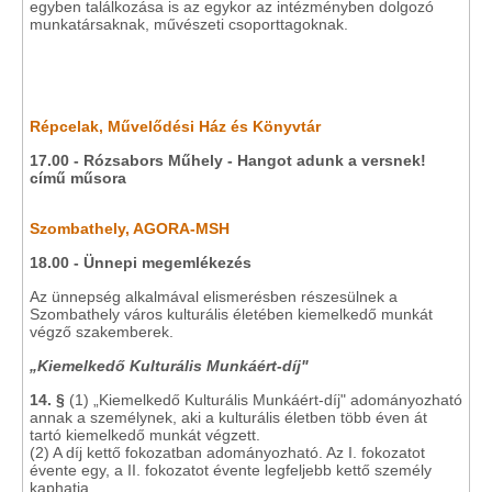
egyben találkozása is az egykor az intézményben dolgozó
munkatársaknak, művészeti csoporttagoknak.
Répcelak, Művelődési Ház és Könyvtár
17.00 - Rózsabors Műhely - Hangot adunk a versnek!
című műsora
Szombathely, AGORA-MSH
18.00 - Ünnepi megemlékezés
Az ünnepség alkalmával elismerésben részesülnek a
Szombathely város kulturális életében kiemelkedő munkát
végző szakemberek.
„Kiemelkedő Kulturális Munkáért-díj"
14. §
(1) „Kiemelkedő Kulturális Munkáért-díj" adományozható
annak a személynek, aki a kulturális életben több éven át
tartó kiemelkedő munkát végzett.
(2) A díj kettő fokozatban adományozható. Az I. fokozatot
évente egy, a II. fokozatot évente legfeljebb kettő személy
kaphatja.