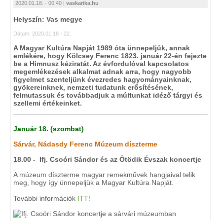
2020.01.18. - 00:40 |
vaskarika.hu
Helyszín: Vas megye
Dátum: 2020.01.18 - 22.
A Magyar Kultúra Napját 1989 óta ünnepeljük, annak
emlékére, hogy Kölcsey Ferenc 1823. január 22-én fejezte
be a Himnusz kéziratát. Az évfordulóval kapcsolatos
megemlékezések alkalmat adnak arra, hogy nagyobb
figyelmet szenteljünk évezredes hagyományainknak,
gyökereinknek, nemzeti tudatunk erősítésének,
felmutassuk és továbbadjuk a múltunkat idéző tárgyi és
szellemi értékeinket.
Január 18. (szombat)
Sárvár, Nádasdy Ferenc Múzeum díszterme
18.00 - Ifj. Csoóri Sándor és az Ötödik Évszak koncertje
A múzeum díszterme magyar remekművek hangjaival telik
meg, hogy így ünnepeljük a Magyar Kultúra Napját.
További információk
ITT!