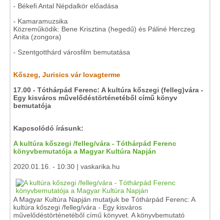
- Békefi Antal Népdalkör előadása
- Kamaramuzsika
Közreműködik: Bene Krisztina (hegedű) és Páliné Herczeg
Anita (zongora)
- Szentgotthárd városfilm bemutatása
Kőszeg, Jurisics vár lovagterme
17.00 - Tóthárpád Ferenc: A kultúra kőszegi (felleg)vára -
Egy kisváros művelődéstörténetéből című könyv
bemutatója
Kapcsolódó írásunk:
A kultúra kőszegi /felleg/vára - Tóthárpád Ferenc
könyvbemutatója a Magyar Kultúra Napján
2020.01.16. - 10:30 | vaskarika.hu
A Magyar Kultúra Napján mutatjuk be Tóthárpád Ferenc: A
kultúra kőszegi /felleg/vára - Egy kisváros
művelődéstörténetéből című könyvet. A könyvbemutató