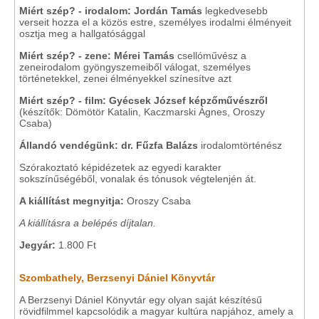
Miért szép? - irodalom: Jordán Tamás
legkedvesebb
verseit hozza el a közös estre, személyes irodalmi élményeit
osztja meg a hallgatósággal
Miért szép? - zene: Mérei Tamás
csellóművész a
zeneirodalom gyöngyszemeiből válogat, személyes
történetekkel, zenei élményekkel színesítve azt
Miért szép? - film: Gyécsek József képzőművészről
(készítők: Dömötör Katalin, Kaczmarski Ágnes, Oroszy
Csaba)
Állandó vendégünk:
dr. Fűzfa Balázs
irodalomtörténész
Szórakoztató képidézetek az egyedi karakter
sokszínűségéből, vonalak és tónusok végtelenjén át.
A kiállítást megnyitja:
Oroszy Csaba
A kiállításra a belépés díjtalan.
Jegyár:
1.800 Ft
Szombathely, Berzsenyi Dániel Könyvtár
A Berzsenyi Dániel Könyvtár egy olyan saját készítésű
rövidfilmmel kapcsolódik a magyar kultúra napjához, amely a