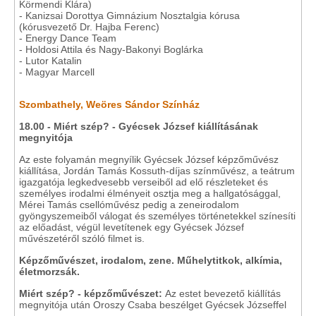
Körmendi Klára)
- Kanizsai Dorottya Gimnázium Nosztalgia kórusa
(kórusvezető Dr. Hajba Ferenc)
- Energy Dance Team
- Holdosi Attila és Nagy-Bakonyi Boglárka
- Lutor Katalin
- Magyar Marcell
Szombathely, Weöres Sándor Színház
18.00 - Miért szép? -
Gyécsek József kiállításának
megnyitója
Az este folyamán megnyílik Gyécsek József képzőművész
kiállítása, Jordán Tamás Kossuth-díjas színművész, a teátrum
igazgatója legkedvesebb verseiből ad elő részleteket és
személyes irodalmi élményeit osztja meg a hallgatósággal,
Mérei Tamás csellóművész pedig a zeneirodalom
gyöngyszemeiből válogat és személyes történetekkel színesíti
az előadást, végül levetítenek egy Gyécsek József
művészetéről szóló filmet is.
Képzőművészet, irodalom, zene. Műhelytitkok, alkímia,
életmorzsák.
Miért szép? - képzőművészet:
Az estet bevezető kiállítás
megnyitója után Oroszy Csaba beszélget Gyécsek Józseffel