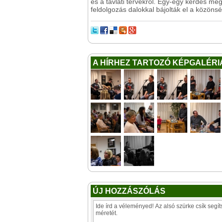
és a távlati tervekről. Egy-egy kérdés me
feldolgozás dalokkal bájolták el a közönsé
A HÍRHEZ TARTOZÓ KÉPGALÉRI
ÚJ HOZZÁSZÓLÁS