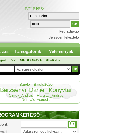
BELÉPÉS
:
Regisztráció
Jelszóemlékeztető
ozás
Támogatóink
Vélemények
gyéb
VZ
MEDIAWAVE
AlteRába
Bájoló
Bájoló2020
Berzsenyi_Dániel_Könyvtár
Czirók_András
Hargitai_András
Ndrew's_Acoustic
ROGRAMKERESŐ
pont:
yszín: