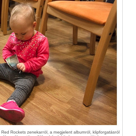
a Red Rockets zenekarról, a megjelent albumról, klipforgatásról