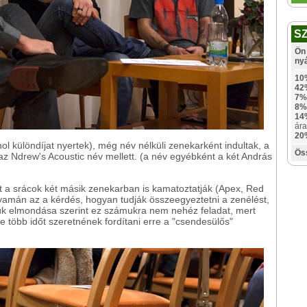
S
Ön 
ny
10
42
7%
8%
14
ára
20
ol különdíjat nyertek), még név nélküli zenekarként indultak, a
Ös
 az Ndrew's Acoustic név mellett. (a név egyébként a két András
at a srácok két másik zenekarban is kamatoztatják (Apex, Red
olyamán az a kérdés, hogyan tudják összeegyeztetni a zenélést,
 fiúk elmondása szerint ez számukra nem nehéz feladat, mert
yre több időt szeretnének fordítani erre a "csendesülős"