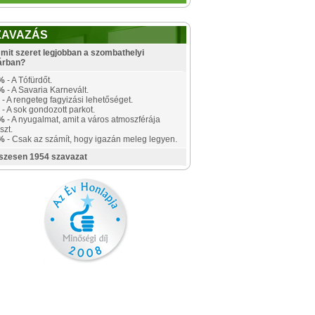
ZAVAZÁS
mit szeret legjobban a szombathelyi
árban?
%
- A Tófürdőt.
%
- A Savaria Karnevált.
- A rengeteg fagyizási lehetőséget.
- A sok gondozott parkot.
%
- A nyugalmat, amit a város atmoszférája
szt.
%
- Csak az számít, hogy igazán meleg legyen.
szesen 1954 szavazat