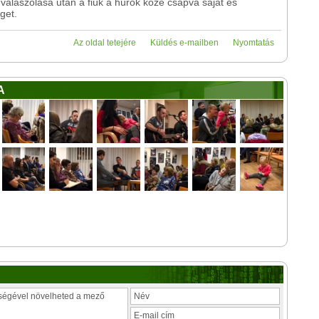
gválaszolása után a fiúk a húrok közé csapva saját és
get.
Az oldal tetejére
Küldés e-mailben
Nyomtatás
A