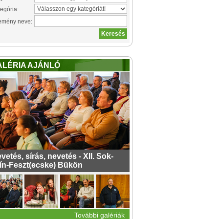
egória:
emény neve:
ALÉRIA AJÁNLÓ
vetés, sírás, nevetés - XII. Sok-
ín-Feszt(ecske) Bükön
További galériák