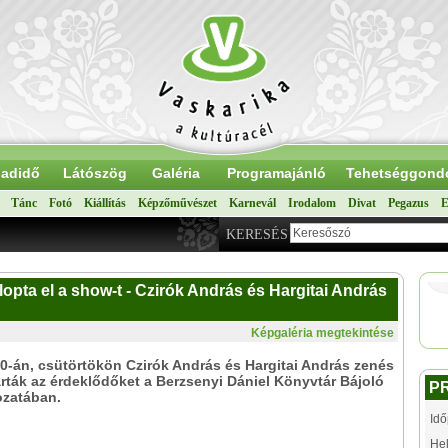
adidő
Látószög
Galéria
Programajánló
Tehetséggond
Tánc
Fotó
Kiállítás
Képzőművészet
Karnevál
Irodalom
Divat
Pegazus
E
KERESÉS
lopta el a show-t - Czirók András és Hargitai András
Képgaléria megtekintése
0-án, csütörtökön Czirók András és Hargitai András zenés
árták az érdeklődőket a Berzsenyi Dániel Könyvtár Bájoló
P
ozatában.
Idő
Hel