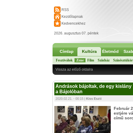
RSS
Kezdőlapnak
Kedvencekhez
2026. augusztus 07. péntek
Címlap
Kultúra
Életmód
Szab
Fesztiválok
Zene
Film
Színház
Színésztükör
Vissza az előző oldalra
Andrások bájoltak, de egy kislány 
a Bájolóban
2020.02.21. - 00:15 |
Kiss Eszti
Február 2
estjére v
című sor