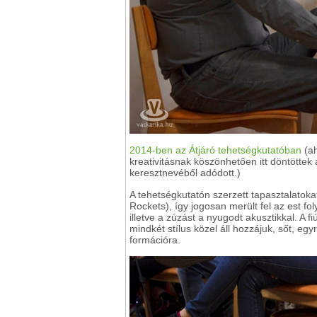
2014-ben az Átjáró tehetségkutatóban
(ah
kreativitásnak köszönhetően itt döntöttek
keresztnevéből adódott.)
A tehetségkutatón szerzett tapasztalatok
Rockets), így jogosan merült fel az est f
illetve a zúzást a nyugodt akusztikkal. A
mindkét stílus közel áll hozzájuk, sőt, eg
formációra.