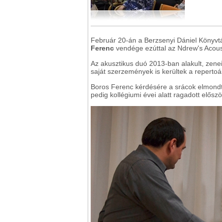
Február 20-án a Berzsenyi Dániel Könyvtá
Ferenc
vendége ezúttal az Ndrew's Acoust
Az akusztikus duó 2013-ban alakult, zenei
saját szerzemények is kerültek a repertoá
Boros Ferenc kérdésére a srácok elmondták
pedig kollégiumi évei alatt ragadott előszö