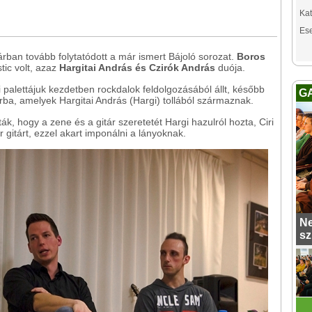
Kat
Es
rban tovább folytatódott a már ismert Bájoló sorozat.
Boros
ic volt, azaz
Hargitai András és Czirók András
duója.
 palettájuk kezdetben rockdalok feldolgozásából állt, később
G
rba, amelyek Hargitai András (Hargi) tollából származnak.
, hogy a zene és a gitár szeretetét Hargi hazulról hozta, Ciri
r gitárt, ezzel akart imponálni a lányoknak.
Ne
sz