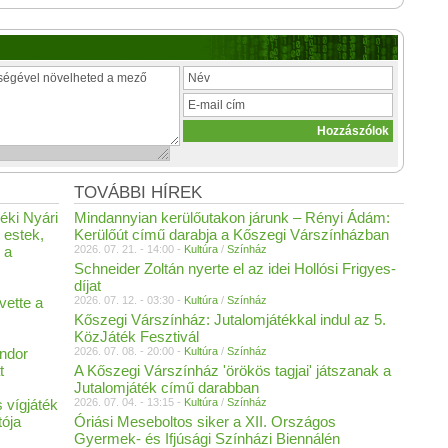
TOVÁBBI HÍREK
éki Nyári
Mindannyian kerülőutakon járunk – Rényi Ádám:
 estek,
Kerülőút című darabja a Kőszegi Várszínházban
 a
2026. 07. 21. - 14:00 -
Kultúra
/
Színház
Schneider Zoltán nyerte el az idei Hollósi Frigyes-
díjat
vette a
2026. 07. 12. - 03:30 -
Kultúra
/
Színház
Kőszegi Várszínház: Jutalomjátékkal indul az 5.
KözJáték Fesztivál
ándor
2026. 07. 08. - 20:00 -
Kultúra
/
Színház
t
A Kőszegi Várszínház 'örökös tagjai' játszanak a
Jutalomjáték című darabban
 vígjáték
2026. 07. 04. - 13:15 -
Kultúra
/
Színház
ója
Óriási Meseboltos siker a XII. Országos
Gyermek- és Ifjúsági Színházi Biennálén