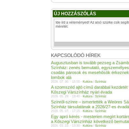
ÚJ HOZZÁSZÓLÁS
KAPCSOLÓDÓ HÍREK
Augusztusban is tovább pezseg a Zsámb
Színház: zenés bemutató, egyszemélyes
csodás párosok és mesehősök érkeznek
lombok alá
2026. 07. 30. - 15:00 -
Kultúra
/
Színház
A szomszéd ajtó című darabbal kezdetét 
Kőszegi Várszínház nyári évada
2026. 05. 29. - 19:40 -
Kultúra
/
Színház
Színről-színre – ismertették a Weöres S
Színház társulatának a 2026/27-es évadá
2026. 05. 07. - 17:15 -
Kultúra
/
Színház
Egy apró kérés - mesterien megírt kortárs
a Kőszegi Várszínház következő bemutat
2026. 03. 22. - 13:30 -
Kultúra
/
Színház