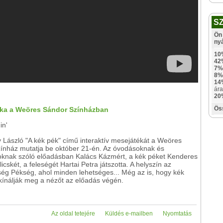
S
Ön 
ny
10
42
7%
8%
14
ára
20
Ös
éka a Weöres Sándor Színházban
in'
 László "A kék pék" című interaktív mesejátékát a Weöres
ínház mutatja be október 21-én. Az óvodásoknak és
soknak szóló előadásban Kalács Kázmért, a kék péket Kenderes
licskét, a feleségét Hartai Petra játszotta. A helyszín az
ség Pékség, ahol minden lehetséges... Még az is, hogy kék
 kínálják meg a nézőt az előadás végén.
Az oldal tetejére
Küldés e-mailben
Nyomtatás