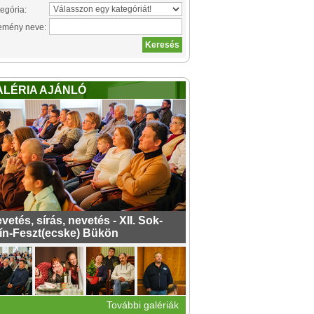
egória:
emény neve:
ALÉRIA AJÁNLÓ
vetés, sírás, nevetés - XII. Sok-
ín-Feszt(ecske) Bükön
További galériák