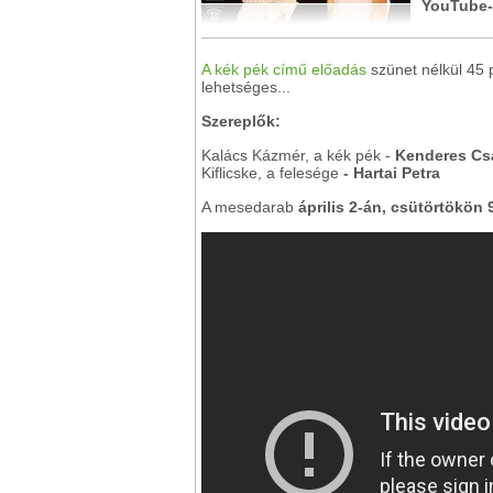
YouTube-
A kék pék című előadás
szünet nélkül 45 
lehetséges...
Szereplők:
Kalács Kázmér, a kék pék -
Kenderes Cs
Kiflicske, a felesége
- Hartai Petra
A mesedarab
április 2-án, csütörtökön 