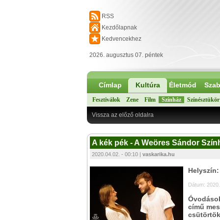
RSS
Kezdőlapnak
Kedvencekhez
2026. augusztus 07. péntek
Címlap
Kultúra
Életmód
Szab
Fesztiválok
Zene
Film
Színház
Színésztükör
Vissza az előző oldalra
A kék pék - A Weöres Sándor Szính
2020.04.02. - 00:10 |
vaskarika.hu
Helyszín
Dátum: 2020.
Óvodások
című mesé
csütörtök