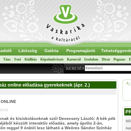
adidő
Látószög
Galéria
Programajánló
Tehetséggond
Tánc
Fotó
Kiállítás
Képzőművészet
Karnevál
Irodalom
Divat
Pegazus
E
KERESÉS
A_
áz online előadása gyerekeknek (ápr. 2.)
: ONLINE
04.02.
P
nak és kisiskolásoknak szól Devecsery László: A kék pék
Idő
jéből készült interaktív előadás, amely április 2-án,
ön reggel 9 órától lesz látható a Weöres Sándor Színház
Hel