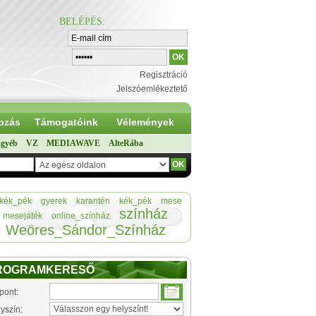
BELÉPÉS
:
Regisztráció
Jelszóemlékeztető
ozás
Támogatóink
Vélemények
gyéb
VZ
MEDIAWAVE
AlteRába
kék_pék
gyerek
karantén
kék_pék
mese
színház
mesejáték
online_színház
Weöres_Sándor_Színház
ROGRAMKERESŐ
pont:
yszín: