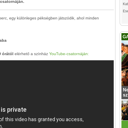
csatornáján.
Kat
Es
perc, egy különleges pékségben játszódik, ahol minden
G
aba
9 órától
elérhető a színház
YouTube-csatornáján:
Ne
sz