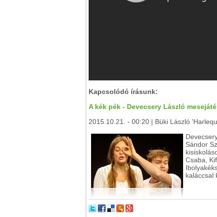
Kapcsolódó írásunk:
A kék pék - Devecsery László meseját
2015.10.21. - 00:20 | Büki László 'Harlequ
Devecsery
Sándor Sz
kisiskolá
Csaba, Kif
Ibolyakék
kaláccsal