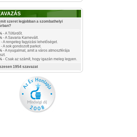
ZAVAZÁS
mit szeret legjobban a szombathelyi
árban?
%
- A Tófürdőt.
%
- A Savaria Karnevált.
- A rengeteg fagyizási lehetőséget.
- A sok gondozott parkot.
%
- A nyugalmat, amit a város atmoszférája
szt.
%
- Csak az számít, hogy igazán meleg legyen.
szesen 1954 szavazat