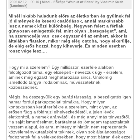
2026.02.12. - 00:10 |
Misel - Főkép: "Walnut of Eden" by Vladimir Kush
(facebook)
Minél inkább haladunk előre az életkorban és gyűlnek fel
jó élmények és keserű csalódások, annál markánsabb
lesz a nemek közti különbség. Negyven felett a férfiak
gúnyosan emlegették fel, mint olyan „betegséget”, ami,
ha szerencséje van, csak egyszer éri az embert, akkor is
általában fiatalon, mikor még elég ostoba, hogy elkerülje,
de elég erős hozzá, hogy kiheverje. És minden esetben
rossz vége lesz….
Hogy mi a szerelem? Egy milliószor, ezerféle alakban
feldolgozott téma, egy elcsépelt - nevezzük úgy - érzelem,
aminek még egzakt meghatározása sincs. Unalomig
ismétlődő tárgya irodalomnak, művészeteknek,
közbeszédnek.
Mégis, ha összegyűlik egy baráti társaság, a beszélgetés igen
hamar fordul párkapcsolati témákra. Hogy milyen
kontextusban kerül terítékre a szerelem, mint olyan, az
erősen függ a földrajzi elhelyezkedéstől, a jelen lévők
életkorától, a nemek arányától, és még annyi más tényezőtől.
Ha saját ismerőseimet, barátaimat és jómagam tapasztalatait
veszem alapul, és arra, mintegy miniatűr, nem reprezentatív
közvéleménykutatásként tekintek, olyan sok általánosságot
fedezhetek fel a vélekedésekben, hogy most bátran élek ezzel