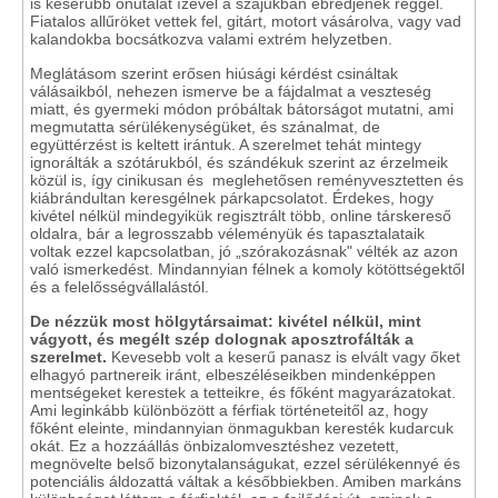
is keserűbb önutálat ízével a szájukban ébredjenek reggel.
Fiatalos allűröket vettek fel, gitárt, motort vásárolva, vagy vad
kalandokba bocsátkozva valami extrém helyzetben.
Meglátásom szerint erősen hiúsági kérdést csináltak
válásaikból, nehezen ismerve be a fájdalmat a veszteség
miatt, és gyermeki módon próbáltak bátorságot mutatni, ami
megmutatta sérülékenységüket, és szánalmat, de
együttérzést is keltett irántuk. A szerelmet tehát mintegy
ignorálták a szótárukból, és szándékuk szerint az érzelmeik
közül is, így cinikusan és meglehetősen reményvesztetten és
kiábrándultan keresgélnek párkapcsolatot. Érdekes, hogy
kivétel nélkül mindegyikük regisztrált több, online társkereső
oldalra, bár a legrosszabb véleményük és tapasztalataik
voltak ezzel kapcsolatban, jó „szórakozásnak" vélték az azon
való ismerkedést. Mindannyian félnek a komoly kötöttségektől
és a felelősségvállalástól.
De nézzük most hölgytársaimat: kivétel nélkül, mint
vágyott, és megélt szép dolognak aposztrofálták a
szerelmet.
Kevesebb volt a keserű panasz is elvált vagy őket
elhagyó partnereik iránt, elbeszéléseikben mindenképpen
mentségeket kerestek a tetteikre, és főként magyarázatokat.
Ami leginkább különbözött a férfiak történeteitől az, hogy
főként eleinte, mindannyian önmagukban keresték kudarcuk
okát. Ez a hozzáállás önbizalomvesztéshez vezetett,
megnövelte belső bizonytalanságukat, ezzel sérülékennyé és
potenciális áldozattá váltak a későbbiekben. Amiben markáns