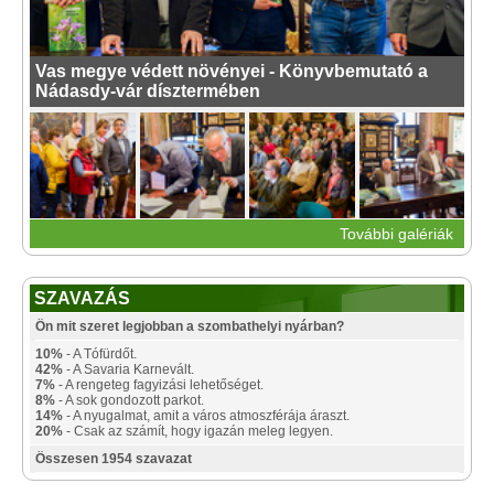
Vas megye védett növényei - Könyvbemutató a
Nádasdy-vár dísztermében
További galériák
SZAVAZÁS
Ön mit szeret legjobban a szombathelyi nyárban?
10%
- A Tófürdőt.
42%
- A Savaria Karnevált.
7%
- A rengeteg fagyizási lehetőséget.
8%
- A sok gondozott parkot.
14%
- A nyugalmat, amit a város atmoszférája áraszt.
20%
- Csak az számít, hogy igazán meleg legyen.
Összesen 1954 szavazat