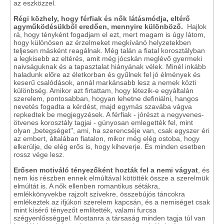
az eszközzel.
Régi közhely, hogy férfiak és nők látásmódja, eltérő
agyműködésükből eredően, mennyire különböző.
Hajlok
rá, hogy tényként fogadjam el ezt, mert magam is úgy látom,
hogy különösen az érzelmeket megkívánó helyzetekben
teljesen másként reagálnak. Még talán a fiatal korosztályban
a legkisebb az eltérés, amit még jócskán meglévő gyermeki
naivságuknak és a tapasztalat hiányának vélek. Minél inkább
haladunk előre az életkorban és gyűlnek fel jó élmények és
keserű csalódások, annál markánsabb lesz a nemek közti
különbség. Amikor azt firtattam, hogy létezik-e egyáltalán
szerelem, pontosabban, hogyan lehetne definiálni, hangos
nevetés fogadta a kérdést, majd egymás szavába vágva
repkedtek be megjegyzések. A férfiak - jórészt a negyvenes-
ötvenes korosztály tagjai - gúnyosan emlegették fel, mint
olyan „betegséget", ami, ha szerencséje van, csak egyszer éri
az embert, általában fiatalon, mikor még elég ostoba, hogy
elkerülje, de elég erős is, hogy kiheverje. És minden esetben
rossz vége lesz.
Erősen motiváló tényezőként hozták fel a nemi vágyat
, és
nem kis részben ennek elmúltával kötötték össze a szerelmük
elmúltát is. A nők ellenben romantikus sétákra,
emlékkönyvekbe rajzolt szívekre, összebújós táncokra
emlékeztek az ifjúkori szerelem kapcsán, és a nemiséget csak
mint kísérő tényezőt említették, valami furcsa
szégyenlősséggel. Mostanra a társaság minden tagja túl van