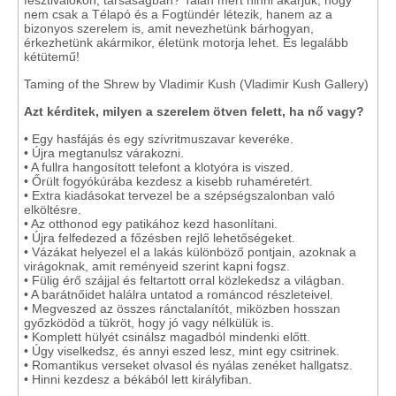
fesztiválokon, társaságban? Talán mert hinni akarjuk, hogy
nem csak a Télapó és a Fogtündér létezik, hanem az a
bizonyos szerelem is, amit nevezhetünk bárhogyan,
érkezhetünk akármikor, életünk motorja lehet. És legalább
kétütemű!
Taming of the Shrew by Vladimir Kush (Vladimir Kush Gallery)
Azt kérditek, milyen a szerelem ötven felett, ha nő vagy?
• Egy hasfájás és egy szívritmuszavar keveréke.
• Újra megtanulsz várakozni.
• A fullra hangosított telefont a klotyóra is viszed.
• Őrült fogyókúrába kezdesz a kisebb ruhaméretért.
• Extra kiadásokat tervezel be a szépségszalonban való
elköltésre.
• Az otthonod egy patikához kezd hasonlítani.
• Újra felfedezed a főzésben rejlő lehetőségeket.
• Vázákat helyezel el a lakás különböző pontjain, azoknak a
virágoknak, amit reményeid szerint kapni fogsz.
• Fülig érő szájjal és feltartott orral közlekedsz a világban.
• A barátnőidet halálra untatod a románcod részleteivel.
• Megveszed az összes ránctalanítót, miközben hosszan
győzködöd a tükröt, hogy jó vagy nélkülük is.
• Komplett hülyét csinálsz magadból mindenki előtt.
• Úgy viselkedsz, és annyi eszed lesz, mint egy csitrinek.
• Romantikus verseket olvasol és nyálas zenéket hallgatsz.
• Hinni kezdesz a békából lett királyfiban.