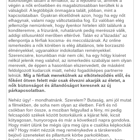
különbséget láttam a férfiaktól, az a fejlődési út, aminek a
végén a nők erősebben és magabiztosabban kerültek ki a
válságból. A legtöbbjük önmagára talált, jobban, mint a
kapcsolataiban. Gyakran élcelődnek azon, hogy ha egy nőt
elhagynak, valami nagy változtatásba fog. Ez valóban elég
jellemzője nemünknek, hogy ilyenkor hirtelen időt találunk a
konditeremre, a frizuránk, ruhatárunk pedig merésszé válik,
addigi stílusunktól merőben eltérővé. Talán ez a"lázadás" az
ellenpontja a férfiak kocsma- és meccslázának. Az online
ismerkedés a nők körében is elég általános, tele borzasztó
élményekkel, ugyanakkor indokolatlan reményekkel.
Szerencsére, korunkban már nem ciki, ha egy hölgy kíséret
nélkül jelenik meg valahol, az ismerkedés szabályai sem olyan
merevek, de éppen a hasonlóan elszenvedett, de másként
feldolgozott kudarcok miatt, nehéz fogadóképes partnerre
lelniük.
Míg a férfiak menekülnek az elköteleződés elől, és
főként ötven felett már csak élvezni akarják az életet, a
nők biztonságot és állandóságot keresnek az új
párkapcsolatban.
Nehéz ügy! - mondhatnánk. Szerelem? Butaság, ami jól mutat
a filmekben, de soha nem olyan az életben. Férfi és nő
csókban forr össze, a moziban felgyullad a fény, mi pedig
felcsapódó székek között botorkálunk a kijárat felé, kicsit
kótyagosan, hunyorogva és már a következő napra gondolva.
Hogy miért ülünk be mégis újra meg újra e csalóka képkockák
elé? Hogy miért nézzük meg reménykedve a társkeresőn
bejövő üzeneteket és pillantunk körbe parkolókban,