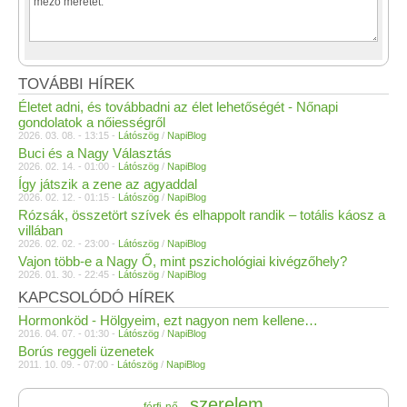
TOVÁBBI HÍREK
Életet adni, és továbbadni az élet lehetőségét - Nőnapi
gondolatok a nőiességről
2026. 03. 08. - 13:15 -
Látószög
/
NapiBlog
Buci és a Nagy Választás
2026. 02. 14. - 01:00 -
Látószög
/
NapiBlog
Így játszik a zene az agyaddal
2026. 02. 12. - 01:15 -
Látószög
/
NapiBlog
Rózsák, összetört szívek és elhappolt randik – totális káosz a
villában
2026. 02. 02. - 23:00 -
Látószög
/
NapiBlog
Vajon több-e a Nagy Ő, mint pszichológiai kivégzőhely?
2026. 01. 30. - 22:45 -
Látószög
/
NapiBlog
KAPCSOLÓDÓ HÍREK
Hormonköd - Hölgyeim, ezt nagyon nem kellene…
2016. 04. 07. - 01:30 -
Látószög
/
NapiBlog
Borús reggeli üzenetek
2011. 10. 09. - 07:00 -
Látószög
/
NapiBlog
szerelem