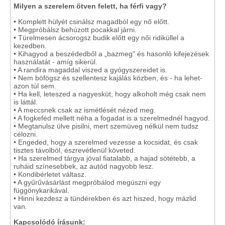
Milyen a szerelem ötven felett, ha férfi vagy?
• Komplett hülyét csinálsz magadból egy nő előtt.
• Megpróbálsz behúzott pocakkal járni.
• Türelmesen ácsorogsz budik előtt egy női ridiküllel a
kezedben.
• Kihagyod a beszédedből a „bazmeg" és hasonló kifejezések
használatát - amíg sikerül.
• A randira magaddal viszed a gyógyszereidet is.
• Nem böfögsz és szellentesz kajálás közben, és - ha lehet-
azon túl sem.
• Ha kell, leteszed a nagyesküt, hogy alkoholt még csak nem
is láttál.
• A meccsnek csak az ismétlését nézed meg.
• A fogkeféd mellett néha a fogadat is a szerelmednél hagyod.
• Megtanulsz ülve pisilni, mert szemüveg nélkül nem tudsz
célozni.
• Engeded, hogy a szerelmed vezesse a kocsidat, és csak
tisztes távolból, észrevétlenül követed.
• Ha szerelmed tárgya jóval fiatalabb, a hajad sötétebb, a
ruháid színesebbek, az autód nagyobb lesz.
• Kondibérletet váltasz.
• A gyűrűvásárlást megpróbálod megúszni egy
függönykarikával.
• Hinni kezdesz a tündérekben és azt hiszed, hogy mázlid
van.
Kapcsolódó írásunk: