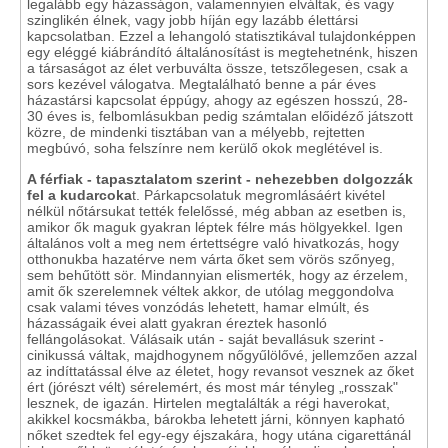
legalább egy házasságon, valamennyien elváltak, és vagy
szinglikén élnek, vagy jobb híján egy lazább élettársi
kapcsolatban. Ezzel a lehangoló statisztikával tulajdonképpen
egy eléggé kiábrándító általánosítást is megtehetnénk, hiszen
a társaságot az élet verbuválta össze, tetszőlegesen, csak a
sors kezével válogatva. Megtalálható benne a pár éves
házastársi kapcsolat éppúgy, ahogy az egészen hosszú, 28-
30 éves is, felbomlásukban pedig számtalan előidéző játszott
közre, de mindenki tisztában van a mélyebb, rejtetten
megbúvó, soha felszínre nem kerülő okok meglétével is.
A férfiak - tapasztalatom szerint - nehezebben dolgozzák
fel a kudarcoka
t. Párkapcsolatuk megromlásáért kivétel
nélkül nőtársukat tették felelőssé, még abban az esetben is,
amikor ők maguk gyakran léptek félre más hölgyekkel. Igen
általános volt a meg nem értettségre való hivatkozás, hogy
otthonukba hazatérve nem várta őket sem vörös szőnyeg,
sem behűtött sör. Mindannyian elismerték, hogy az érzelem,
amit ők szerelemnek véltek akkor, de utólag meggondolva
csak valami téves vonzódás lehetett, hamar elmúlt, és
házasságaik évei alatt gyakran éreztek hasonló
fellángolásokat. Válásaik után - saját bevallásuk szerint -
cinikussá váltak, majdhogynem nőgyűlölővé, jellemzően azzal
az indíttatással élve az életet, hogy revansot vesznek az őket
ért (jórészt vélt) sérelemért, és most már tényleg „rosszak"
lesznek, de igazán. Hirtelen megtalálták a régi haverokat,
akikkel kocsmákba, bárokba lehetett járni, könnyen kapható
nőket szedtek fel egy-egy éjszakára, hogy utána cigarettánál