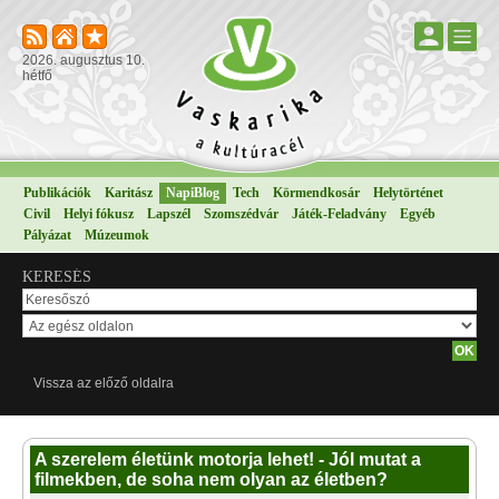
2026. augusztus 10.
hétfő
Publikációk
Karitász
NapiBlog
Tech
Körmendkosár
Helytörténet
Civil
Helyi fókusz
Lapszél
Szomszédvár
Játék-Feladvány
Egyéb
Pályázat
Múzeumok
KERESÉS
Vissza az előző oldalra
A szerelem életünk motorja lehet! - Jól mutat a
filmekben, de soha nem olyan az életben?