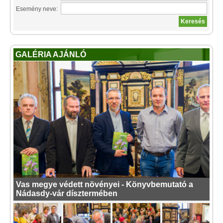
Esemény neve:
GALÉRIA AJÁNLÓ
Vas megye védett növényei - Könyvbemutató a
Nádasdy-vár dísztermében