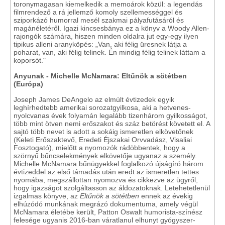
toronymagasan kiemelkedik a memoárok közül: a legendás
filmrendező a rá jellemző komoly szellemességgel és
sziporkázó humorral mesél szakmai pályafutásáról és
magánéletéről. Igazi kincsesbánya ez a könyv a Woody Allen-
rajongók számára, hiszen minden oldalra jut egy-egy ilyen
tipikus alleni aranyköpés: „Van, aki félig üresnek látja a
poharat, van, aki félig telinek. Én mindig félig telinek láttam a
koporsót."
Anyunak - Michelle McNamara: Eltűnök a sötétben
(Európa)
Joseph James DeAngelo az elmúlt évtizedek egyik
leghírhedtebb amerikai sorozatgyilkosa, aki a hetvenes-
nyolcvanas évek folyamán legalább tizenhárom gyilkosságot,
több mint ötven nemi erőszakot és száz betörést követett el. A
sajtó több nevet is adott a sokáig ismeretlen elkövetőnek
(Keleti Erőszaktevő, Eredeti Éjszakai Orvvadász, Visaliai
Fosztogató), mielőtt a nyomozók rádöbbentek, hogy a
szörnyű bűncselekmények elkövetője ugyanaz a személy.
Michelle McNamara bűnügyekkel foglalkozó újságíró három
évtizeddel az első támadás után eredt az ismeretlen tettes
nyomába, megszállottan nyomozva és cikkezve az ügyről,
hogy igazságot szolgáltasson az áldozatoknak. Letehetetlenül
izgalmas könyve, az
Eltűnök a sötétben
ennek az évekig
elhúzódó munkának megrázó dokumentuma, amely végül
McNamara életébe került, Patton Oswalt humorista-színész
felesége ugyanis 2016-ban váratlanul elhunyt gyógyszer-