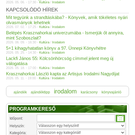
2026. 05. 06. - 17:30 -
Kultúra
/
Irodalom
KAPCSOLÓDÓ HÍREK
Mit tegyünk a strandtáskába? - Könyvek, amik tökéletes nyári
olvasmányok lehetnek
2026. 07. 02. - 17:25 -
Kultúra
/
Irodalom
Belépés Krasznahorkai univerzumába - Ismerjük őt annyira,
mint Szoboszlait?
2026. 06. 09. - 16:30 -
Kultúra
/
Irodalom
5+1 kihagyhatatlan könyv a 97. Ünnepi Könyvhétre
2026. 05. 25. - 14:30 -
Kultúra
/
Irodalom
Lackfi János 55: Kölcsönhörcsög címmel jelent meg új
válogatása
2026. 05. 18. - 17:00 -
Kultúra
/
Irodalom
Krasznahorkai László kapta az Artisjus Irodalmi Nagydíjat
2026. 05. 11. - 19:00 -
Kultúra
/
Irodalom
irodalom
ajándék
ajándéktipp
karácsony
könyvajánló
PROGRAMKERESŐ
Időpont:
Helyszín:
Kategória: