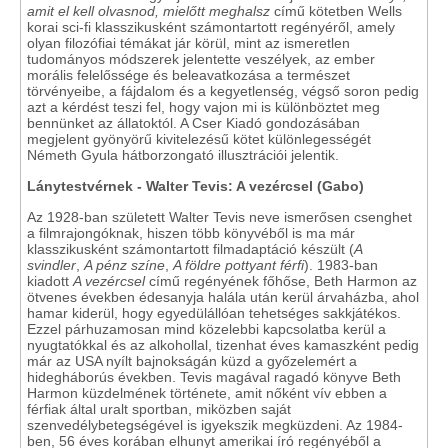
amit el kell olvasnod, mielőtt meghalsz
című kötetben Wells
korai sci-fi klasszikusként számontartott regényéről, amely
olyan filozófiai témákat jár körül, mint az ismeretlen
tudományos módszerek jelentette veszélyek, az ember
morális felelőssége és beleavatkozása a természet
törvényeibe, a fájdalom és a kegyetlenség, végső soron pedig
azt a kérdést teszi fel, hogy vajon mi is különböztet meg
bennünket az állatoktól. A Cser Kiadó gondozásában
megjelent gyönyörű kivitelezésű kötet különlegességét
Németh Gyula hátborzongató illusztrációi jelentik.
Lánytestvérnek - Walter Tevis: A vezércsel (Gabo)
Az 1928-ban született Walter Tevis neve ismerősen csenghet
a filmrajongóknak, hiszen több könyvéből is ma már
klasszikusként számontartott filmadaptáció készült (
A
svindler
,
A pénz színe
,
A földre pottyant férfi
). 1983-ban
kiadott
A vezércsel
című regényének főhőse, Beth Harmon az
ötvenes években édesanyja halála után kerül árvaházba, ahol
hamar kiderül, hogy egyedülállóan tehetséges sakkjátékos.
Ezzel párhuzamosan mind közelebbi kapcsolatba kerül a
nyugtatókkal és az alkohollal, tizenhat éves kamaszként pedig
már az USA nyílt bajnokságán küzd a győzelemért a
hidegháborús években. Tevis magával ragadó könyve Beth
Harmon küzdelmének története, amit nőként vív ebben a
férfiak által uralt sportban, miközben saját
szenvedélybetegségével is igyekszik megküzdeni. Az 1984-
ben, 56 éves korában elhunyt amerikai író regényéből a