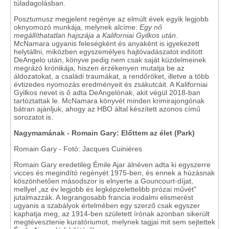
túladagolásban.
Posztumusz megjelent regénye az elmúlt évek egyik legjobb
oknyomozó munkája, melynek alcíme:
Egy nő
megállíthatatlan hajszája a Kaliforniai Gyilkos után
.
McNamara ugyanis feleségként és anyaként is igyekezett
helytállni, miközben egyszemélyes hajtóvadászatot indított
DeAngelo után, könyve pedig nem csak saját küzdelmeinek
megrázó krónikája, hiszen érzékenyen mutatja be az
áldozatokat, a családi traumákat, a rendőröket, illetve a több
évtizedes nyomozás eredményeit és zsákutcáit. A Kaliforniai
Gyilkos nevet is ő adta DeAngelónak, akit végül 2018-ban
tartóztattak le. McNamara könyvét minden krimirajongónak
bátran ajánljuk, ahogy az HBO által készített azonos című
sorozatot is.
Nagymamának - Romain Gary: Előttem az élet (Park)
Romain Gary - Fotó: Jacques Cuiniéres
Romain Gary eredetileg Émile Ajar álnéven adta ki egyszerre
vicces és megindító regényét 1975-ben, és ennek a húzásnak
köszönhetően másodszor is elnyerte a Gouncourt-díjat,
mellyel „az év legjobb és legképzelettelibb prózai művét"
jutalmazzák. A legrangosabb francia irodalmi elismerést
ugyanis a szabályok értelmében egy szerző csak egyszer
kaphatja meg, az 1914-ben született írónak azonban sikerült
megtévesztenie kuratóriumot, melynek tagjai mit sem sejtettek