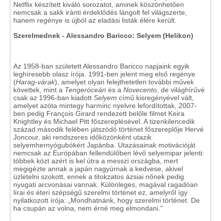
Netflix készített kiváló sorozatot, aminek köszönhetően
nemcsak a sakk iránti érdeklődés lángolt fel világszerte,
hanem regénye is újból az eladási listák élére került.
Szerelmednek - Alessandro Baricco: Selyem (Helikon)
Az 1958-ban született Alessandro Baricco napjaink egyik
leghíresebb olasz írója. 1991-ben jelent meg első regénye
(
Harag-várak
), amelyet olyan felejthetetlen további művek
követtek, mint a
Tengeróceán
és a
Novecento
, de világhírűvé
csak az 1996-ban kiadott
Selyem
című kisregényével vált,
amelyet azóta mintegy harminc nyelvre lefordítottak, 2007-
ben pedig François Girard rendezett belőle filmet Keira
Knightley és Michael Pitt főszereplésével. A tizenkilencedik
század második felében játszódó történet főszereplője Hervé
Joncour, aki rendszeres időközönként utazik
selyemhernyógubókért Japánba. Utazásainak motivációját
nemcsak az Európában fellendülőben lévő selyemipar jelenti:
többek közt azért is kel útra a messzi országba, mert
megigézte annak a japán nagyúrnak a kedvese, akivel
üzletelni szokott, ennek a titokzatos ázsiai nőnek pedig
nyugati arcvonásai vannak. Különleges, magával ragadóan
lírai és éteri szépségű szerelmi történet ez, amelyről így
nyilatkozott írója: „Mondhatnánk, hogy szerelmi történet. De
ha csupán az volna, nem érné meg elmondani."