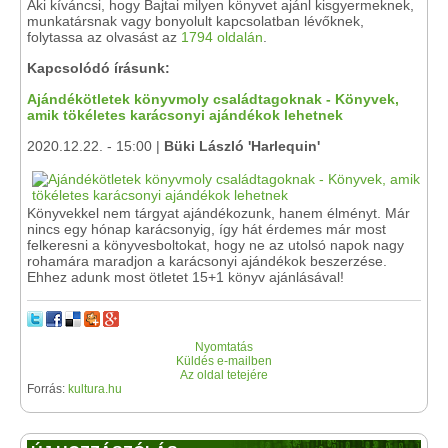
Aki kíváncsi, hogy Bajtai milyen könyvet ajánl kisgyermeknek,
munkatársnak vagy bonyolult kapcsolatban lévőknek,
folytassa az olvasást az
1794 oldalán
.
Kapcsolódó írásunk:
Ajándékötletek könyvmoly családtagoknak - Könyvek,
amik tökéletes karácsonyi ajándékok lehetnek
2020.12.22. - 15:00 |
Büki László 'Harlequin'
Könyvekkel nem tárgyat ajándékozunk, hanem élményt. Már
nincs egy hónap karácsonyig, így hát érdemes már most
felkeresni a könyvesboltokat, hogy ne az utolsó napok nagy
rohamára maradjon a karácsonyi ajándékok beszerzése.
Ehhez adunk most ötletet 15+1 könyv ajánlásával!
Nyomtatás
Küldés e-mailben
Az oldal tetejére
Forrás:
kultura.hu