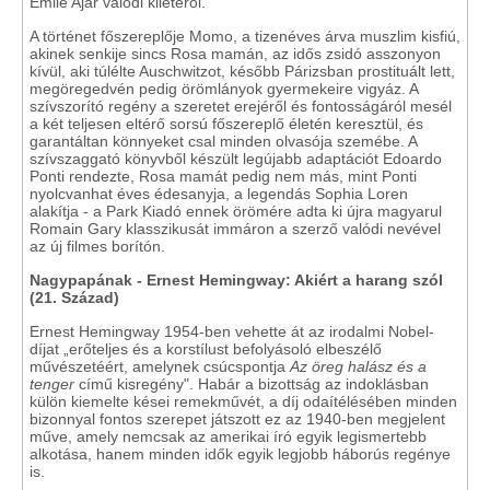
Émile Ajar valódi kilétéről.
A történet főszereplője Momo, a tizenéves árva muszlim kisfiú,
akinek senkije sincs Rosa mamán, az idős zsidó asszonyon
kívül, aki túlélte Auschwitzot, később Párizsban prostituált lett,
megöregedvén pedig örömlányok gyermekeire vigyáz. A
szívszorító regény a szeretet erejéről és fontosságáról mesél
a két teljesen eltérő sorsú főszereplő életén keresztül, és
garantáltan könnyeket csal minden olvasója szemébe. A
szívszaggató könyvből készült legújabb adaptációt Edoardo
Ponti rendezte, Rosa mamát pedig nem más, mint Ponti
nyolcvanhat éves édesanyja, a legendás Sophia Loren
alakítja - a Park Kiadó ennek örömére adta ki újra magyarul
Romain Gary klasszikusát immáron a szerző valódi nevével
az új filmes borítón.
Nagypapának - Ernest Hemingway: Akiért a harang szól
(21. Század)
Ernest Hemingway 1954-ben vehette át az irodalmi Nobel-
díjat „erőteljes és a korstílust befolyásoló elbeszélő
művészetéért, amelynek csúcspontja
Az öreg halász és a
tenger
című kisregény". Habár a bizottság az indoklásban
külön kiemelte kései remekművét, a díj odaítélésében minden
bizonnyal fontos szerepet játszott ez az 1940-ben megjelent
műve, amely nemcsak az amerikai író egyik legismertebb
alkotása, hanem minden idők egyik legjobb háborús regénye
is.