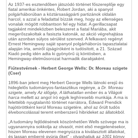
Az 1937-es esztendőben játszódó történet főszereplője egy
fiatal amerikai önkéntes, Robert Jordan, aki a spanyol
polgárháborúban a köztársaságpárti partizánok oldalán
harcol, s azzal a feladattal bízzák meg, hogy az ellenséges
vonalak mögött robbantson fel egy hidat. A gerillacsapat
tagjaként mindeközben beleszeret a fiatal Mariába, akit
megerőszakoltak a fasiszta katonák, az akció végrehajtása
után azonban súlyos sérülést szenved. A felkavaró regényt
Ernest Hemingway saját spanyol polgárháborús tapasztalatai
alapján írta, amiről újságíróként is tudósított, a 21. Század
Kiadó pedig idén adta ki gyönyörű új köntösben, a
Hemingway-életműsorozat harmadik darabjaként.
Fiútestvérnek - Herbert George Wells: Dr. Moreau szigete
(Cser)
1896-ban jelent meg Herbert George Wells látnoki erejű és
hideglelős tudományos-fantasztikus regénye, a
Dr. Moreau
szigete
, amely
Az időgép
,
A láthatatlan ember
és a
Világok
harca
mellett az angol író egyik leghíresebb munkája. A ma is
felettébb nyugtalanító történet narrátora, Edward Prendick
hajótöröttként kerül Moreau szigetére, ahol az őrült tudós
élveboncolással teremt emberszerű hibrideket az állatokból.
„A tudomány fejlődésének köszönhetően Wells szövege ma is
ugyanannyira sokkolja az olvasót, mint első megjelenésekor,
hiszen Moreau elevenen megnyúzza a kiválasztott állatokat,
és lassan emberré gyúrja őket" - olvashatjuk az
1001 könyv,