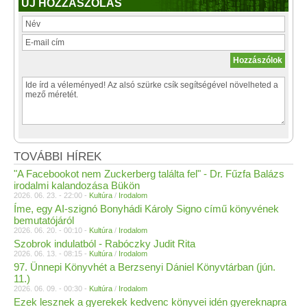
ÚJ HOZZÁSZÓLÁS
TOVÁBBI HÍREK
"A Facebookot nem Zuckerberg találta fel" - Dr. Fűzfa Balázs
irodalmi kalandozása Bükön
2026. 06. 23. - 22:00 -
Kultúra
/
Irodalom
Íme, egy AI-szignó Bonyhádi Károly Signo című könyvének
bemutatójáról
2026. 06. 20. - 00:10 -
Kultúra
/
Irodalom
Szobrok indulatból - Rabóczky Judit Rita
2026. 06. 13. - 08:15 -
Kultúra
/
Irodalom
97. Ünnepi Könyvhét a Berzsenyi Dániel Könyvtárban (jún.
11.)
2026. 06. 09. - 00:30 -
Kultúra
/
Irodalom
Ezek lesznek a gyerekek kedvenc könyvei idén gyereknapra