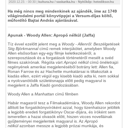
2020.12.23. - 00:30 |
kultura.hu / vaskarika.hu - Nyitókép: hetediksor.hu
Ha még nincs meg mindenkinek az ajándék, íme az 1749
világirodalmi portál könyvtippjei a Versum-díjas költő,
műfordító Bajtai András ajánlásával.
Apunak - Woody Allen: Apropó nélkül (Jaffa)
Tíz évvel ezelőtt jelent meg a
Woody ​- Allenről: Beszélgetések
Stig Björkmannal
című remek interjúkötet, amelyben Woody
Allen elsősorban egy-egy filmje keletkezéséről, a
szereposztások és a forgatások történetéről mesélt a svéd
filmes szakírónak. Régóta várt
Apropó nélkül
című önéletrajzi
regényének amerikai megjelenéséből botrány lett: Allen fia,
Ronan Farrow és az Hachette munkatársai is tiltakoztak a
kiadás ellen, ezért végül egy kisebb kiadó adta ki, nem sokkal
a nyolcvanötödik születésnapja előtt pedig magyarul is
megjelent a Jaffa Kiadó gondozásában.
Woody Allen a
Manhattan
című filmben
Habár magasról tesz a Filmakadémiára, Woody Allen rekordot
állított be forgatókönyvíróként azzal, hogy tizenhatszor jelölték
a legjobb eredeti forgatókönyv Oscar-díjára, és íróként sem
ismeretlen a hazai olvasók előtt, hiszen vicces novelláinak
gyűjteményei megjelentek magyarul is. Az
Apropó
nélkül
azonban messze a legjobb prózai munkája, és