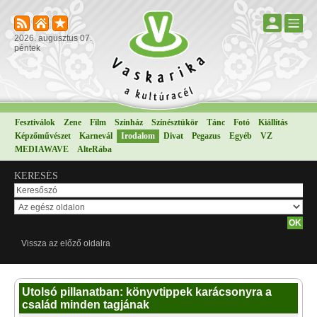
2026. augusztus 07.
péntek
Fesztiválok
Zene
Film
Színház
Színésztükör
Tánc
Fotó
Kiállítás
Képzőművészet
Karnevál
Irodalom
Divat
Pegazus
Egyéb
VZ
MEDIAWAVE
AlteRába
KERESÉS
Vissza az előző oldalra
Utolsó pillanatban: könyvtippek karácsonyra a
család minden tagjának