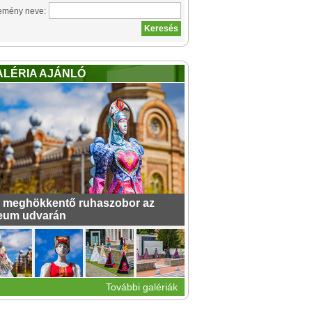
emény neve:
ALÉRIA AJÁNLÓ
 meghökkentő ruhaszobor az
eum udvarán
További galériák