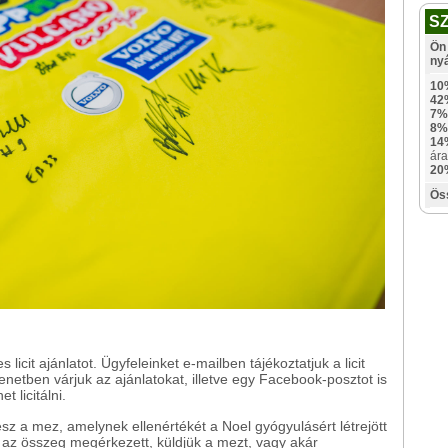
S
Ön 
ny
10
42
7%
8%
14
ára
20
Ös
s licit ajánlatot. Ügyfeleinket e-mailben tájékoztatjuk a licit
enetben várjuk az ajánlatokat, illetve egy Facebook-posztot is
 licitálni.
esz a mez, amelynek ellenértékét a Noel gyógyulásért létrejött
nt az összeg megérkezett, küldjük a mezt, vagy akár