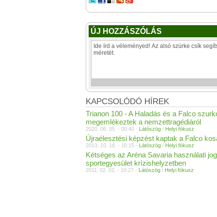
ÚJ HOZZÁSZÓLÁS
KAPCSOLÓDÓ HÍREK
Trianon 100 - A Haladás és a Falco szurko
megemlékeztek a nemzettragédiáról
2020. 06. 05. - 00:40 -
Látószög
/
Helyi fókusz
Újraélesztési képzést kaptak a Falco kos
2013. 10. 18. - 16:15 -
Látószög
/
Helyi fókusz
Kétséges az Aréna Savaria használati jog
sportegyesület krízishelyzetben
2011. 02. 02. - 10:27 -
Látószög
/
Helyi fókusz