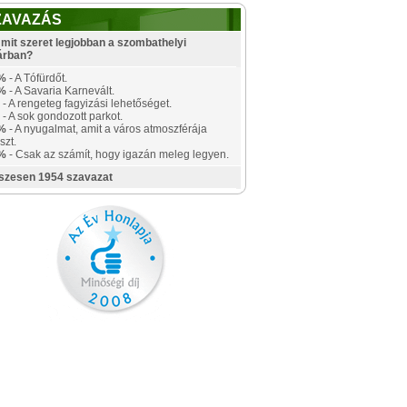
ZAVAZÁS
mit szeret legjobban a szombathelyi
árban?
%
- A Tófürdőt.
%
- A Savaria Karnevált.
- A rengeteg fagyizási lehetőséget.
- A sok gondozott parkot.
%
- A nyugalmat, amit a város atmoszférája
szt.
%
- Csak az számít, hogy igazán meleg legyen.
szesen 1954 szavazat