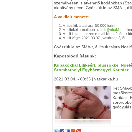
személyesen is átvehető irodánkban (Szo
alapítvány neve: Győzzük le az SMA-t, ál
A vaklicit menete:
A mez kikiáltási ára: 50.000 forint
A liciteket e-mailben az
info@nbakft.hu
címr
A licit kezdete: ezen e-mail kiküldésének i
A licit vége: 2021.03.07., vasárnap éjfél.
Győzzük le az SMA-t, állítsuk talpra Noelt!
Kapcsolódó írásunk:
Kupakokkal Lilikéért, plüssökkel Noelé
Szombathelyi Egyházmegyei Karitász
2021.03.04. - 00:35 | vaskarika.hu
Két SMA-b
mezőkeres
Karitász.
sörördoboz
gyógyulás