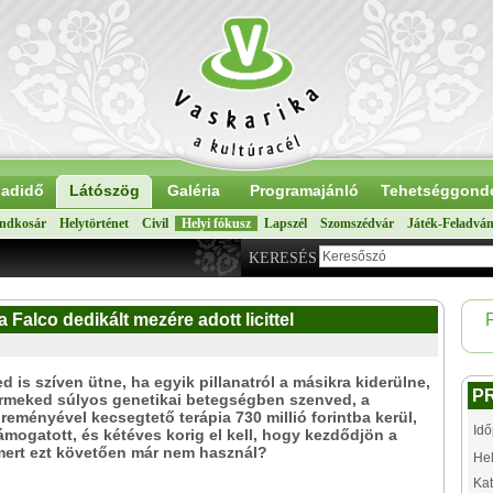
adidő
Látószög
Galéria
Programajánló
Tehetséggond
ndkosár
Helytörténet
Civil
Helyi fókusz
Lapszél
Szomszédvár
Játék-Feladvá
KERESÉS
 Falco dedikált mezére adott licittel
d is szíven ütne, ha egyik pillanatról a másikra kiderülne,
P
rmeked súlyos genetikai betegségben szenved, a
 reményével kecsegtető terápia 730 millió forintba kerül,
Idő
mogatott, és kétéves korig el kell, hogy kezdődjön a
mert ezt követően már nem használ?
Hel
Kat