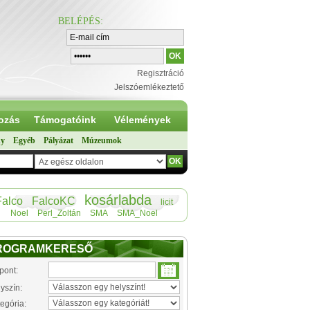
BELÉPÉS
:
Regisztráció
Jelszóemlékeztető
ozás
Támogatóink
Vélemények
ny
Egyéb
Pályázat
Múzeumok
kosárlabda
Falco
FalcoKC
licit
Noel
Perl_Zoltán
SMA
SMA_Noel
ROGRAMKERESŐ
pont:
yszín:
egória: