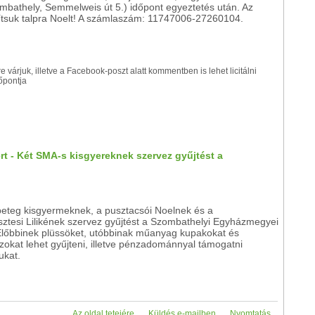
mbathely, Semmelweis út 5.) időpont egyeztetés után. Az
lítsuk talpra Noelt! A számlaszám: 11747006-27260104.
e várjuk, illetve a Facebook-poszt alatt kommentben is lehet licitálni
dőpontja
rt - Két SMA-s kisgyereknek szervez gyűjtést a
eteg kisgyermeknek, a pusztacsói Noelnek és a
ztesi Lilikének szervez gyűjtést a Szombathelyi Egyházmegyei
 Előbbinek plüssöket, utóbbinak műanyag kupakokat és
okat lehet gyűjteni, illetve pénzadománnyal támogatni
ukat.
Az oldal tetejére
Küldés e-mailben
Nyomtatás