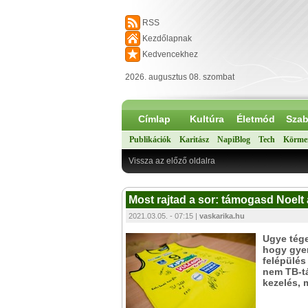
RSS
Kezdőlapnak
Kedvencekhez
2026. augusztus 08. szombat
Címlap
Kultúra
Életmód
Szab
Publikációk
Karitász
NapiBlog
Tech
Körme
Vissza az előző oldalra
Most rajtad a sor: támogasd Noelt a
2021.03.05. - 07:15 |
vaskarika.hu
Ugye tége
hogy gye
felépülés
nem TB-tá
kezelés, 