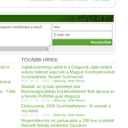
TOVÁBBI HÍREK
lói is
Sajtóközleményt adott ki a Dolgozók útján történt
súlyos baleset kapcsán a Magyar Kerékpárosklub
Szombathelyi Területi Szervezete
arasai
2026. 08. 03. - 14:00 -
Látószög
/
Helyi fókusz
Átadták az új büki ipartelepi utat -
a - Több
Biztonságosabban közlekedhetnek Bük lakosai és
a Nestlé PURINA gyár dolgozói
2026. 07. 16. - 18:20 -
Látószög
/
Helyi fókusz
Ebösszeírás 2026 Szombathelyen - Itt vannak a
részletek
2026. 07. 14. - 14:00 -
Látószög
/
Helyi fókusz
Megemlékezés és parkavatás a 100 éve született
Németh Mihály emlékére Sárváron