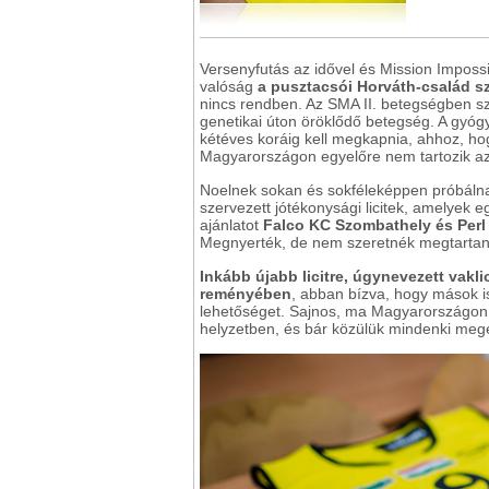
Versenyfutás az idővel és Mission Impos
valóság
a pusztacsói Horváth-család s
nincs rendben. Az SMA II. betegségben sz
genetikai úton öröklődő betegség. A gyógy
kétéves koráig kell megkapnia, ahhoz, hogy
Magyarországon egyelőre nem tartozik az
Noelnek sokan és sokféleképpen próbáln
szervezett jótékonysági licitek, amelyek e
ajánlatot
Falco KC Szombathely és Perl
Megnyerték, de nem szeretnék megtartan
Inkább újabb licitre, úgynevezett vakli
reményében
, abban bízva, hogy mások i
lehetőséget. Sajnos, ma Magyarországon
helyzetben, és bár közülük mindenki meg