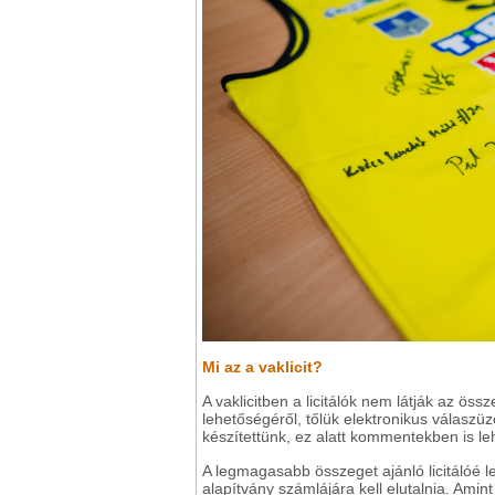
Mi az a vaklicit?
A vaklicitben a licitálók nem látják az össze
lehetőségéről, tőlük elektronikus válaszüz
készítettünk, ez alatt kommentekben is lehet
A legmagasabb összeget ajánló licitálóé l
alapítvány számlájára kell elutalnia. Ami