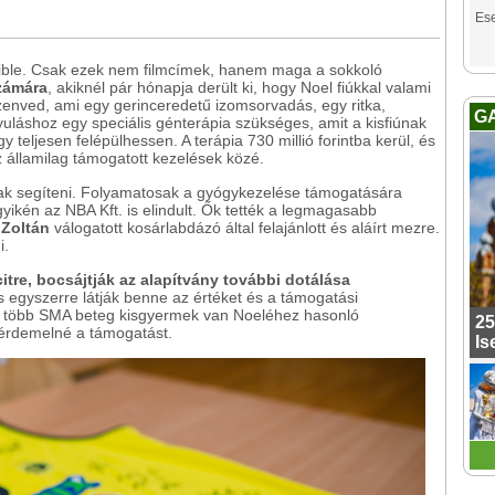
Es
sible. Csak ezek nem filmcímek, hanem maga a sokkoló
zámára
, akiknél pár hónapja derült ki, hogy Noel fiúkkal valami
enved, ami egy gerinc­eredetű izomsorvadás, egy ritka,
G
uláshoz egy speciális génterápia szükséges, amit a kisfiúnak
 teljesen felépülhessen. A terápia 730 millió forintba kerül, és
 államilag támogatott kezelések közé.
ak segíteni. Folyamatosak a gyógykezelése támogatására
gyikén az NBA Kft. is elindult. Ők tették a legmagasabb
 Zoltán
válogatott kosárlabdázó által felajánlott és aláírt mezre.
i.
citre, bocsájtják az alapítvány további dotálása
s egyszerre látják benne az értéket és a támogatási
 több SMA beteg kisgyermek van Noeléhez hasonló
25
érdemelné a támogatást.
Is