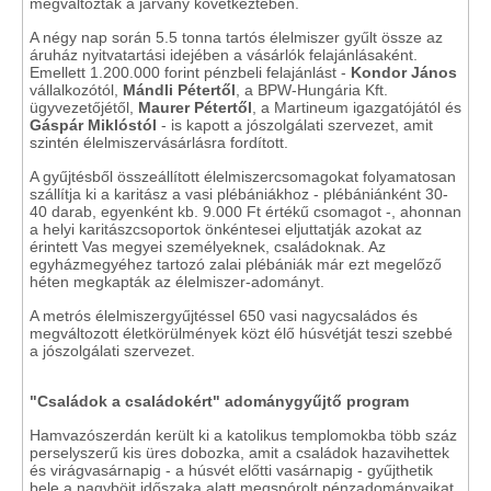
megváltoztak a járvány következtében.
A négy nap során 5.5 tonna tartós élelmiszer gyűlt össze az
áruház nyitvatartási idejében a vásárlók felajánlásaként.
Emellett 1.200.000 forint pénzbeli felajánlást -
Kondor János
vállalkozótól,
Mándli Pétertől
, a BPW-Hungária Kft.
ügyvezetőjétől,
Maurer Pétertől
, a Martineum igazgatójától és
Gáspár Miklóstól
- is kapott a jószolgálati szervezet, amit
szintén élelmiszervásárlásra fordított.
A gyűjtésből összeállított élelmiszercsomagokat folyamatosan
szállítja ki a karitász a vasi plébániákhoz - plébániánként 30-
40 darab, egyenként kb. 9.000 Ft értékű csomagot -, ahonnan
a helyi karitászcsoportok önkéntesei eljuttatják azokat az
érintett Vas megyei személyeknek, családoknak. Az
egyházmegyéhez tartozó zalai plébániák már ezt megelőző
héten megkapták az élelmiszer-adományt.
A metrós élelmiszergyűjtéssel 650 vasi nagycsaládos és
megváltozott életkörülmények közt élő húsvétját teszi szebbé
a jószolgálati szervezet.
"Családok a családokért" adománygyűjtő program
Hamvazószerdán került ki a katolikus templomokba több száz
perselyszerű kis üres dobozka, amit a családok hazavihettek
és virágvasárnapig - a húsvét előtti vasárnapig - gyűjthetik
bele a nagyböjt időszaka alatt megspórolt pénzadományaikat.