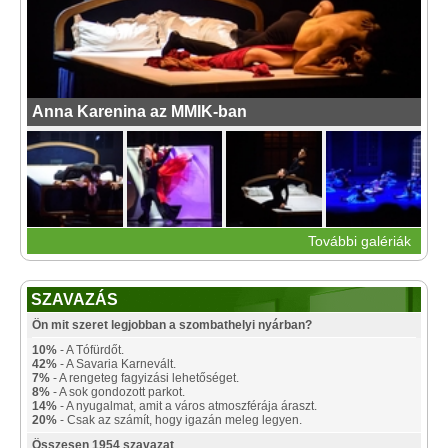
Anna Karenina az MMIK-ban
További galériák
SZAVAZÁS
Ön mit szeret legjobban a szombathelyi nyárban?
10%
- A Tófürdőt.
42%
- A Savaria Karnevált.
7%
- A rengeteg fagyizási lehetőséget.
8%
- A sok gondozott parkot.
14%
- A nyugalmat, amit a város atmoszférája áraszt.
20%
- Csak az számít, hogy igazán meleg legyen.
Összesen 1954 szavazat