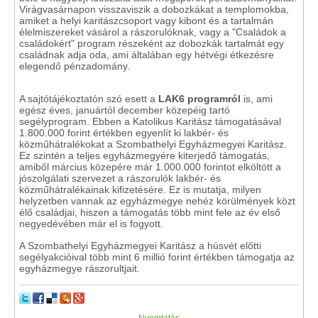
Virágvasárnapon visszaviszik a dobozkákat a templomokba,
amiket a helyi karitászcsoport vagy kibont és a tartalmán
élelmiszereket vásárol a rászorulóknak, vagy a "Családok a
családokért" program részeként az dobozkák tartalmát egy
családnak adja oda, ami általában egy hétvégi étkezésre
elegendő pénzadomány.
A sajtótájékoztatón szó esett a
LAK6 programról
is, ami
egész éves, januártól december közepéig tartó
segélyprogram. Ebben a Katolikus Karitász támogatásával
1.800.000 forint értékben egyenlít ki lakbér- és
közműhátralékokat a Szombathelyi Egyházmegyei Karitász.
Ez szintén a teljes egyházmegyére kiterjedő támogatás,
amiből március közepére már 1.000.000 forintot elköltött a
jószolgálati szervezet a rászorulók lakbér- és
közműhátralékainak kifizetésére. Ez is mutatja, milyen
helyzetben vannak az egyházmegye nehéz körülmények közt
élő családjai, hiszen a támogatás több mint fele az év első
negyedévében már el is fogyott.
A Szombathelyi Egyházmegyei Karitász a húsvét előtti
segélyakcióival több mint 6 millió forint értékben támogatja az
egyházmegye rászorultjait.