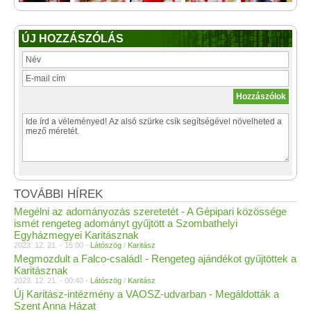
ÚJ HOZZÁSZÓLÁS
TOVÁBBI HÍREK
Megélni az adományozás szeretetét - A Gépipari közössége
ismét rengeteg adományt gyűjtött a Szombathelyi
Egyházmegyei Karitásznak
2023. 12. 21. - 15:00 -
Látószög
/
Karitász
Megmozdult a Falco-család! - Rengeteg ajándékot gyűjtöttek a
Karitásznak
2023. 12. 21. - 00:40 -
Látószög
/
Karitász
Új Karitász-intézmény a VAOSZ-udvarban - Megáldották a
Szent Anna Házat