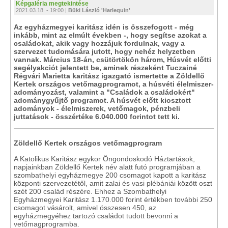
Képgaléria megtekintése
2021.03.18. - 19:00 |
Büki László 'Harlequin'
Az egyházmegyei karitász idén is összefogott - még
inkább, mint az elmúlt években -, hogy segítse azokat a
családokat, akik vagy hozzájuk fordulnak, vagy a
szervezet tudomására jutott, hogy nehéz helyzetben
vannak. Március 18-án, csütörtökön három, Húsvét előtti
segélyakciót jelentett be, aminek részeként Tuczainé
Régvári Marietta karitász igazgató ismertette a Zöldellő
Kertek országos vetőmagprogramot, a húsvéti élelmiszer-
adományozást, valamint a "Családok a családokért"
adománygyűjtő programot. A húsvét előtt kiosztott
adományok - élelmiszerek, vetőmagok, pénzbeli
juttatások - összértéke 6.040.000 forintot tett ki.
Zöldellő Kertek országos vetőmagprogram
A Katolikus Karitász egykor Öngondoskodó Háztartások,
napjainkban Zöldellő Kertek név alatt futó programjában a
szombathelyi egyházmegye 200 csomagot kapott a karitász
központi szervezetétől, amit zalai és vasi plébániái között oszt
szét 200 család részére. Ehhez a Szombathelyi
Egyházmegyei Karitász 1.170.000 forint értékben további 250
csomagot vásárolt, amivel összesen 450, az
egyházmegyéhez tartozó családot tudott bevonni a
vetőmagprogramba.