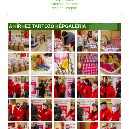
Nyomtatás
Küldés e-mailben
Az oldal tetejére
A HÍRHEZ TARTOZÓ KÉPGALÉRIA