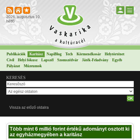
2026. augusztus 10.
hétfő
Publikációk
Karitász
NapiBlog
Tech
Körmendkosár
Helytörténet
Civil
Helyi fókusz
Lapszél
Szomszédvár
Játék-Feladvány
Egyéb
Pályázat
Múzeumok
KERESÉS
Vissza az előző oldalra
Több mint 6 millió forint értékű adományt osztott ki
az egyházmegyében a karitász