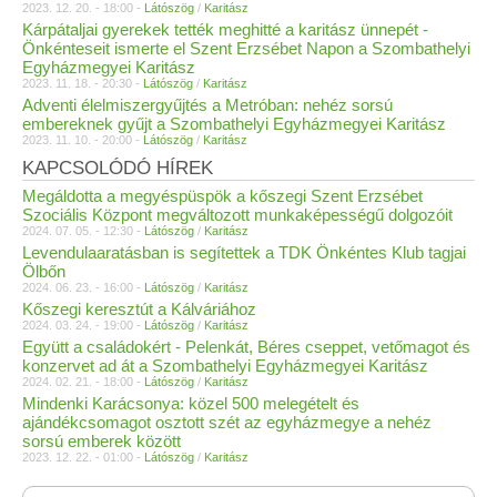
2023. 12. 20. - 18:00 -
Látószög
/
Karitász
Kárpátaljai gyerekek tették meghitté a karitász ünnepét -
Önkénteseit ismerte el Szent Erzsébet Napon a Szombathelyi
Egyházmegyei Karitász
2023. 11. 18. - 20:30 -
Látószög
/
Karitász
Adventi élelmiszergyűjtés a Metróban: nehéz sorsú
embereknek gyűjt a Szombathelyi Egyházmegyei Karitász
2023. 11. 10. - 20:00 -
Látószög
/
Karitász
KAPCSOLÓDÓ HÍREK
Megáldotta a megyéspüspök a kőszegi Szent Erzsébet
Szociális Központ megváltozott munkaképességű dolgozóit
2024. 07. 05. - 12:30 -
Látószög
/
Karitász
Levendulaaratásban is segítettek a TDK Önkéntes Klub tagjai
Ölbőn
2024. 06. 23. - 16:00 -
Látószög
/
Karitász
Kőszegi keresztút a Kálváriához
2024. 03. 24. - 19:00 -
Látószög
/
Karitász
Együtt a családokért - Pelenkát, Béres cseppet, vetőmagot és
konzervet ad át a Szombathelyi Egyházmegyei Karitász
2024. 02. 21. - 18:00 -
Látószög
/
Karitász
Mindenki Karácsonya: közel 500 melegételt és
ajándékcsomagot osztott szét az egyházmegye a nehéz
sorsú emberek között
2023. 12. 22. - 01:00 -
Látószög
/
Karitász