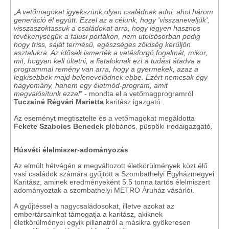
„
A vetőmagokat igyekszünk olyan családnak adni, ahol három
generáció él együtt. Ezzel az a célunk, hogy 'visszaneveljük',
visszaszoktassuk a családokat arra, hogy legyen hasznos
tevékenységük a falusi portákon, nem utolsósorban pedig
hogy friss, saját termésű, egészséges zöldség kerüljön
asztalukra. Az idősek ismerték a vetésforgó fogalmát, mikor,
mit, hogyan kell ültetni, a fiataloknak ezt a tudást átadva a
programmal remény van arra, hogy a gyermekek, azaz a
legkisebbek majd belenevelődnek ebbe. Ezért nemcsak egy
hagyomány, hanem egy életmód-program, amit
megvalósítunk ezzel
" - mondta el a vetőmagprogramról
Tuczainé Régvári Marietta
karitász igazgató.
Az eseményt megtisztelte és a vetőmagokat megáldotta
Fekete Szabolcs Benedek
plébános, püspöki irodaigazgató.
Húsvéti élelmiszer-adományozás
Az elmúlt hétvégén a megváltozott életkörülmények közt élő
vasi családok számára gyűjtött a Szombathelyi Egyházmegyei
Karitász, aminek eredményeként 5.5 tonna tartós élelmiszert
adományoztak a szombathelyi METRO Áruház vásárlói.
A gyűjtéssel a nagycsaládosokat, illetve azokat az
embertársainkat támogatja a karitász, akiknek
életkörülményei egyik pillanatról a másikra gyökeresen