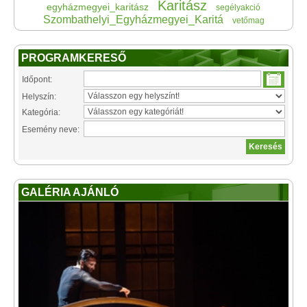
Karitász
egyházmegyei_karitász
segélyakció
Szombathelyi_Egyházmegyei_Karitá
vetőmag
PROGRAMKERESŐ
Időpont:
Helyszín:
Kategória:
Esemény neve:
GALÉRIA AJÁNLÓ