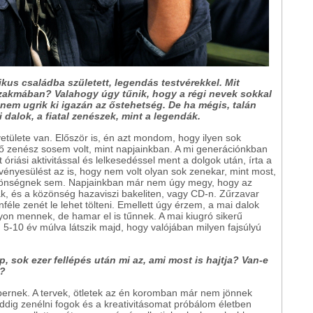
ikus családba született, legendás testvérekkel.
Mit
zakmában? Valahogy úgy tűnik, hogy a régi nevek sokkal
em ugrik ki igazán az őstehetség. De ha mégis, talán
 dalok, a fiatal zenészek, mint a legendák.
etülete van. Először is, én azt mondom, hogy ilyen sok
ő zenész sosem volt, mint napjainkban. A mi generációnkban
t óriási aktivitással és lelkesedéssel ment a dolgok után, írta a
rvényesülést az is, hogy nem volt olyan sok zenekar, mint most,
 közönségnek sem. Napjainkban már nem úgy megy, hogy az
k, és a közönség hazaviszi bakeliten, vagy CD-n. Zűrzavar
éle zenét le lehet tölteni. Emellett úgy érzem, a mai dalok
yon mennek, de hamar el is tűnnek. A mai kiugró sikerű
-10 év múlva látszik majd, hogy valójában milyen fajsúlyú
, sok ezer fellépés után mi az, ami most is hajtja? Van-e
t?
bernek. A tervek, ötletek az én koromban már nem jönnek
ddig zenélni fogok és a kreativitásomat próbálom életben