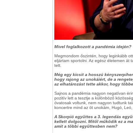
Mivel foglalkozott a pandémia idején?
Megmondom őszintén, hogy leginkább otth
eljártam sportolni. Az egész életemen át t
tett.
Még egy kicsit a hosszú kényszerpihen
hogy rajong az unokáiért, de a rengeteg
az elhatározást tette akkor, hogy többe
Sajnos a pandémia nagyon negatívan érin
pozitív lett a tesztje a különböző közöss
óvatosak voltunk, nem nagyon tudtunk tal
koncertre mind az öt unokám, Hugó, Leó, Z
A Skorpió együttes a 3. legendás együtt
kellett dolgozni. Mitől működik ez a ma
amit a többi együttesben nem?