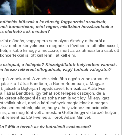
pandémiás időszak a közönség fogyasztási szokásait,
ek koncertekre, mint régen, miközben hozzászoktak a
 is elérhető sok minden?
színi előadás, vagy opera sem olyan élmény otthonról a
ikor az ember kényelmesen megnézi a tévében a futballmeccset,
eheti, inkább kimegy a meccsre, mert az az atmoszféra csak ott
ertekkel is: ott kell lenni, át kell élni.
 színpad, a fellépés? Kiszolgáltatott helyzetben vannak,
n létező felkérést elfogadnak, vagy tudnak válogatni?
korpió zenekarral. A zenészeink több egyéb zenekarban és
bi játszik a Tátrai Bandben, a Boom Boomban, a Magyar
játszik a Bojtorján hegedűsével, turnézik az Attila Fiai
k a Tátrai Bandben, így tehát sok fellépés összejön, de a
kérést elfogadni és ez soha nem is volt így. Mi egy igazi
t vállalunk el, ahol a körülmények megfelelnek a magas
ívesen mentünk, pláne, hogy a helyszínhez emocionális
nis, ami még fönt volt a mostani Gellérthegyi víztározó helyén,
ulink lement az LGT-vel és a Török Ádám Minivel.
én? Mik a tervek az év hátralévő szakaszára?