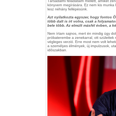
Társadalmi feladataim mellett, amiket zen
könyvem megírására. Ez nem kis munka les
lesz néhány fellépésünk.
Azt nyilatkozta egyszer, hogy fontos 
több dalt is írt volna, csak a folyama
bele több. Az elmúlt másfél évben, a k
Nem írtam sajnos, mert én mindig úgy do
próbaterembe a zenekarral, ott születtek 
végleges verzió. Erre most nem volt lehet
a személyes élmények, új impulzusok, uta
időszakban.