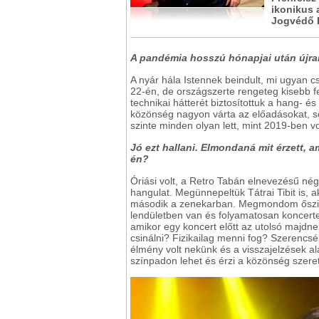
ikonikus 
Jogvédő I
A pandémia hosszú hónapjai után újran
A nyár hála Istennek beindult, mi ugyan 
22-én, de országszerte rengeteg kisebb fe
technikai hátterét biztosítottuk a hang- 
közönség nagyon várta az előadásokat, so
szinte minden olyan lett, mint 2019-ben vo
Jó ezt hallani. Elmondaná mit érzett, 
én?
Óriási volt, a Retro Tabán elnevezésű nég
hangulat. Megünnepeltük Tátrai Tibit is, a
második a zenekarban. Megmondom őszint
lendületben van és folyamatosan koncertezi
amikor egy koncert előtt az utolsó majdn
csinálni? Fizikailag menni fog? Szerencsér
élmény volt nekünk és a visszajelzések al
színpadon lehet és érzi a közönség szeret