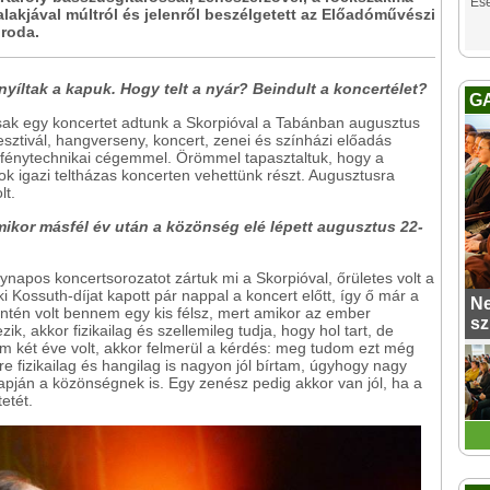
Es
alakjával múltról és jelenről beszélgetett az Előadóművészi
roda.
yíltak a kapuk. Hogy telt a nyár? Beindult a koncertélet?
G
csak egy koncertet adtunk a Skorpióval a Tabánban augusztus
sztivál, hangverseny, koncert, zenei és színházi előadás
és fénytechnikai cégemmel. Örömmel tapasztaltuk, hogy a
k igazi teltházas koncerten vehettünk részt. Augusztusra
lt.
amikor másfél év után a közönség elé lépett augusztus 22-
ynapos koncertsorozatot zártuk mi a Skorpióval, őrületes volt a
ki Kossuth-díjat kapott pár nappal a koncert előtt, így ő már a
Ne
én volt bennem egy kis félsz, mert amikor az ember
sz
k, akkor fizikailag és szellemileg tudja, hogy hol tart, de
em két éve volt, akkor felmerül a kérdés: meg tudom ezt még
e fizikailag és hangilag is nagyon jól bírtam, úgyhogy nagy
apján a közönségnek is. Egy zenész pedig akkor van jól, ha a
etét.