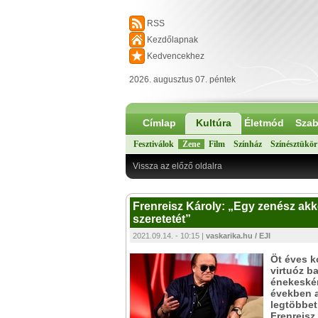
RSS
Kezdőlapnak
Kedvencekhez
2026. augusztus 07. péntek
Címlap
Kultúra
Életmód
Szab
Fesztiválok
Zene
Film
Színház
Színésztükör
Vissza az előző oldalra
Frenreisz Károly: „Egy zenész akko
szeretetét”
2021.09.14. - 10:15 |
vaskarika.hu / EJI
Öt éves k
virtuóz b
énekeskén
években a
legtöbbet
Frenreisz