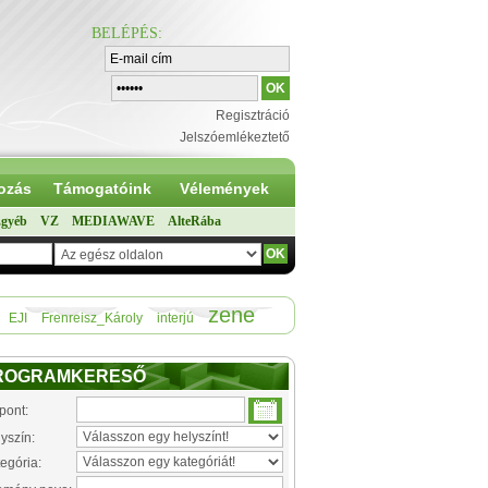
BELÉPÉS
:
Regisztráció
Jelszóemlékeztető
ozás
Támogatóink
Vélemények
gyéb
VZ
MEDIAWAVE
AlteRába
zene
EJI
Frenreisz_Károly
interjú
ROGRAMKERESŐ
pont:
yszín:
egória: