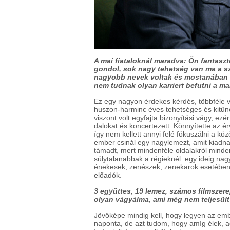
A mai fiataloknál maradva: Ön fantaszt
gondol, sok nagy tehetség van ma a s
nagyobb nevek voltak és mostanában n
nem tudnak olyan karriert befutni a mai
Ez egy nagyon érdekes kérdés, többféle v
huszon-harminc éves tehetséges és kitűn
viszont volt egyfajta bizonyítási vágy, ezér
dalokat és koncertezett. Könnyítette az é
így nem kellett annyi felé fókuszálni a
ember csinál egy nagylemezt, amit kiadna
támadt, mert mindenféle oldalakról mindenf
súlytalanabbak a régieknél: egy ideig nag
énekesek, zenészek, zenekarok esetében 5
előadók.
3 együttes, 19 lemez, számos filmszerep
olyan vágyálma, ami még nem teljesül
Jövőképe mindig kell, hogy legyen az em
naponta, de azt tudom, hogy amíg élek, a