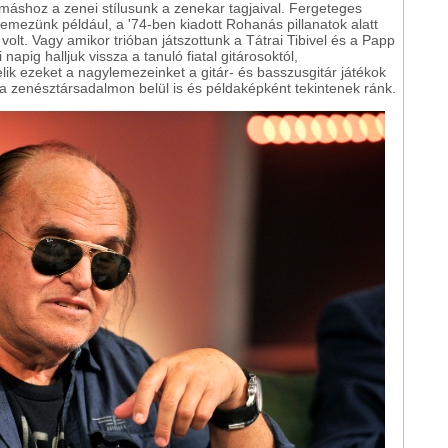
ymáshoz a zenei stílusunk a zenekar tagjaival. Fergeteges
lemezünk például, a '74-ben kiadott Rohanás pillanatok alatt
volt. Vagy amikor trióban játszottunk a Tátrai Tibivel és a Papp
napig halljuk vissza a tanuló fiatal gitárosoktól,
lik ezeket a nagylemezeinket a gitár- és basszusgitár játékok
a zenésztársadalmon belül is és példaképként tekintenek ránk.