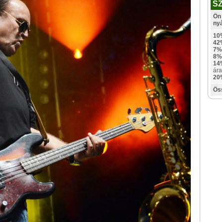
S
Ön 
ny
10
42
7%
8%
14
ára
20
Ös