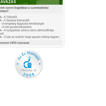
ZAVAZÁS
mit szeret legjobban a szombathelyi
árban?
%
- A Tófürdőt.
%
- A Savaria Karnevált.
- A rengeteg fagyizási lehetőséget.
- A sok gondozott parkot.
%
- A nyugalmat, amit a város atmoszférája
szt.
%
- Csak az számít, hogy igazán meleg legyen.
szesen 1954 szavazat