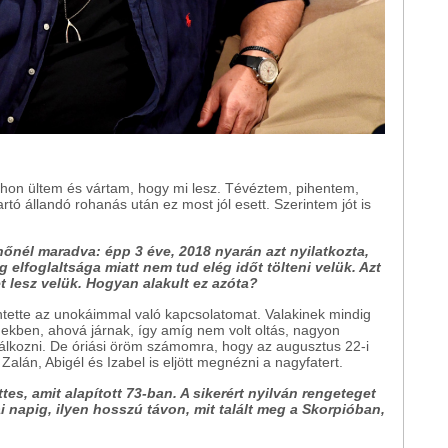
on ültem és vártam, hogy mi lesz. Tévéztem, pihentem,
artó állandó rohanás után ez most jól esett. Szerintem jót is
őnél maradva: épp 3 éve, 2018 nyarán azt nyilatkozta,
 elfoglaltsága miatt nem tud elég időt tölteni velük. Azt
t lesz velük. Hogyan alakult ez azóta?
tette az unokáimmal való kapcsolatomat. Valakinek mindig
égekben, ahová járnak, így amíg nem volt oltás, nagyon
álkozni. De óriási öröm számomra, hogy az augusztus 22-i
alán, Abigél és Izabel is eljött megnézni a nagyfatert.
es, amit alapított 73-ban. A sikerért nyilván rengeteget
i napig, ilyen hosszú távon, mit talált meg a Skorpióban,