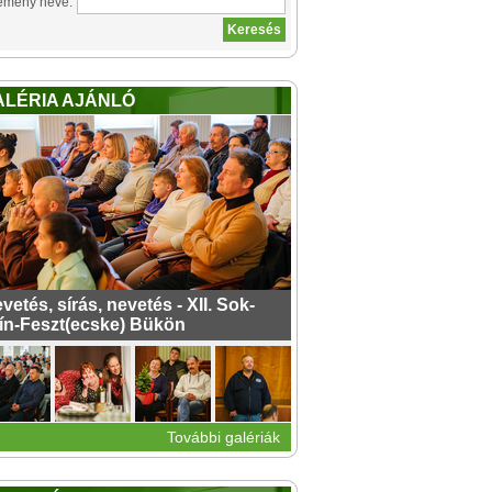
emény neve:
ALÉRIA AJÁNLÓ
vetés, sírás, nevetés - XII. Sok-
ín-Feszt(ecske) Bükön
További galériák