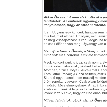
Akkor Ön szerint nem alakította át a 
lendületét? Az emberek ugyanúgy menn
kényelemhez, hogy az otthoni fotelből
Igen. Ugyanis egy koncert, hangverseny, 
fotelből, mint élőben. Ez olyan, mint am
és még visszajátszást is kap. Mégis, ha t
és csak élőben van meg. Ugyanígy van a konc
Mennyire fontos Önnek, a Skorpiónak a
mint sok más zenekar, akik most minde
A sok koncert ránk is igaz, csak nem a S
formációban játszanak, például Tátrai Ti
Atomban, Szűcs Totya (Szűcs Antal Gábor), 
Társulattal. Pálvölgyi Géza szintén játszi
Skorpió együttesnek nem muszáj minden fel
örömzenekar vagyunk. Csak olyan fellépés
minőségi követelményeknek. A Tabánba sz
szálak is fűznek. A legelső Tabánban ugya
jövőre lesz 50 éve, hogy az első óriási b
Milyen feladatok, célok várnak Önre id