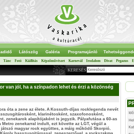
adidő
Látószög
Galéria
Programajánló
Tehetséggond
Tánc
Fotó
Kiállítás
Képzőművészet
Karnevál
Irodalom
Divat
Pegazus
E
KERESÉS
r van jól, ha a színpadon lehet és érzi a közönség
P
ora óta a zene az élete. A Kossuth-díjas rocklegenda nevét
Idő
asszusgitárosként, klarinétosként, szaxofonosként,
t, zenekarok alapítójaként is jegyzik. Pályafutása a 60-as
Hel
 Metro zenekarral indult, ezt követte az LGT, végül a
Kat
 játszó magyar rock együttes, a máig működő Skorpió.
 Károly basszusgitárossal, zeneszerzővel, a rockszakma