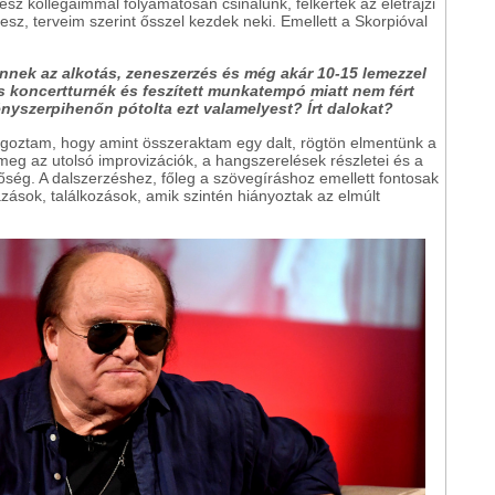
ész kollégáimmal folyamatosan csinálunk, felkértek az életrajzi
z, terveim szerint ősszel kezdek neki. Emellett a Skorpióval
Önnek az alkotás, zeneszerzés és még akár 10-15 lemezzel
tos koncertturnék és feszített munkatempó miatt nem fért
ényszerpihenőn pótolta ezt valamelyest? Írt dalokat?
lgoztam, hogy amint összeraktam egy dalt, rögtön elmentünk a
meg az utolsó improvizációk, a hangszerelések részletei és a
őség. A dalszerzéshez, főleg a szövegíráshoz emellett fontosak
zások, találkozások, amik szintén hiányoztak az elmúlt