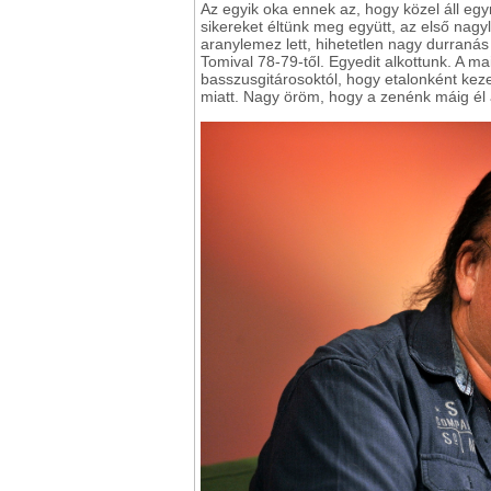
Az egyik oka ennek az, hogy közel áll eg
sikereket éltünk meg együtt, az első nagy
aranylemez lett, hihetetlen nagy durranás 
Tomival 78-79-től. Egyedit alkottunk. A mai 
basszusgitárosoktól, hogy etalonként keze
miatt. Nagy öröm, hogy a zenénk máig él 