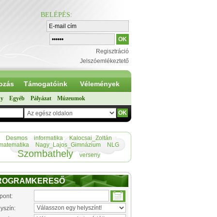
BELÉPÉS
:
Regisztráció
Jelszóemlékeztető
ozás
Támogatóink
Vélemények
ny
Egyéb
Pályázat
Múzeumok
Desmos
informatika
Kalocsai_Zoltán
matematika
Nagy_Lajos_Gimnázium
NLG
Szombathely
verseny
ROGRAMKERESŐ
pont:
yszín: