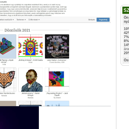
S
Ön 
ny
10
42
7%
8%
14
ára
20
Ös