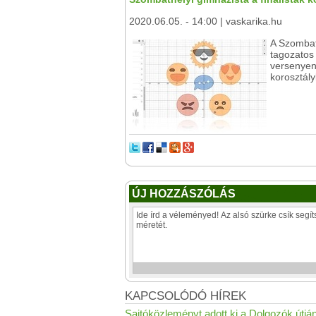
2020.06.05. - 14:00 | vaskarika.hu
A Szombat
tagozatos 
versenyen 
korosztál
ÚJ HOZZÁSZÓLÁS
KAPCSOLÓDÓ HÍREK
Sajtóközleményt adott ki a Dolgozók útján