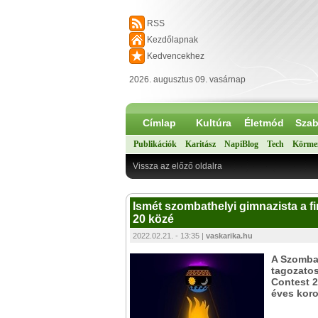
RSS
Kezdőlapnak
Kedvencekhez
2026. augusztus 09. vasárnap
Címlap
Kultúra
Életmód
Szab
Publikációk
Karitász
NapiBlog
Tech
Körme
Vissza az előző oldalra
Ismét szombathelyi gimnazista a fin
20 közé
2022.02.21. - 13:35 |
vaskarika.hu
A Szombat
tagozatos
Contest 2
éves koro