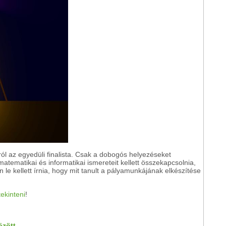
l az egyedüli finalista. Csak a dobogós helyezéseket
atematikai és informatikai ismereteit kellett összekapcsolnia,
n le kellett írnia, hogy mit tanult a pályamunkájának elkészítése
tekinteni
!
özött