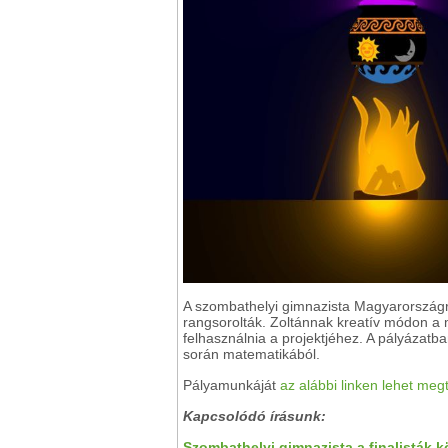
A szombathelyi gimnazista Magyarországró
rangsorolták. Zoltánnak kreatív módon a m
felhasználnia a projektjéhez. A pályázatba
során matematikából.
Pályamunkáját
az alábbi linken lehet meg
Kapcsolódó írásunk:
Szombathelyi gimnazista a finalisták k