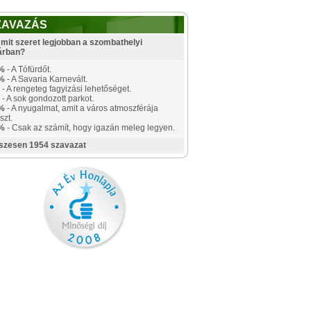
ZAVAZÁS
mit szeret legjobban a szombathelyi
árban?
%
- A Tófürdőt.
%
- A Savaria Karnevált.
- A rengeteg fagyizási lehetőséget.
- A sok gondozott parkot.
%
- A nyugalmat, amit a város atmoszférája
szt.
%
- Csak az számít, hogy igazán meleg legyen.
szesen 1954 szavazat