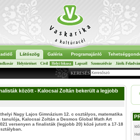
adidő
Látószög
Galéria
Programajánló
Tehetséggond
ndkosár
Helytörténet
Civil
Helyi fókusz
Lapszél
Szomszédvár
Játék-Feladvá
KERESÉS
alisták között - Kalocsai Zoltán bekerült a legjobb
helyi Nagy Lajos Gimnázium 12. c osztályos, matematika
P
 tanulója, Kalocsai Zoltán a Desmos Global Math Art
021 versenyen a finalisták (legjobb 20) közé jutott a 17-18
Idő
sztályban.
Hel