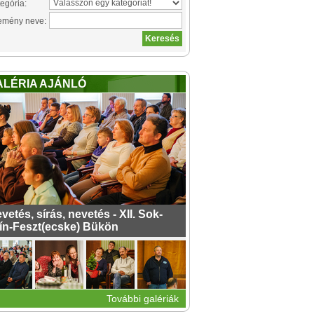
egória:
emény neve:
ALÉRIA AJÁNLÓ
vetés, sírás, nevetés - XII. Sok-
ín-Feszt(ecske) Bükön
További galériák