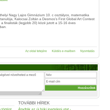
helyi Nagy Lajos Gimnázium 10. c osztályos, matematika
tanulója, Kalocsai Zoltán a Desmos's First Global Art Contest
a finalisták (legjobb 20) közé jutott a 15-16 éves
yban.
Az oldal tetejére
Küldés e-mailben
Nyomtatás
TOVÁBBI HÍREK
 történt
Átadták az új büki ipartelepi utat -