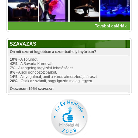
További galériák
SZAVAZÁS
Ön mit szeret legjobban a szombathelyi nyárban?
10%
- A Tófürdőt.
42%
- A Savaria Karnevált.
7%
- A rengeteg fagyizási lehetőséget.
8%
- A sok gondozott parkot.
14%
- A nyugalmat, amit a város atmoszférája áraszt.
20%
- Csak az számít, hogy igazán meleg legyen.
Összesen 1954 szavazat