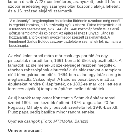
korona díszíti. A 227 centiméteres, aranyozott, festett hársfa
szobor eredetileg egy szárnyas oltár központi alakja lehetett
és a 16. század elejéről származik.
A csíksomlyói kegytemplom és kolostor története azonban még ennél
is régebbi korokba, a 15. századig nyúlik vissza. Ekkor telepedtek le itt
a ferences szerzetesek, akik 1442 és 1448 között építették fel az első
gótikus templomot és kolostort. Az építkezéshez Hunyadi János is
hozzájárult, a török elleni győzelméből szerzett zsákmányból. A
templomot Sarlós Boldogasszony tiszteletére szentelték fel. Ez ma is a
búcsúnapja.
Az első kolostorból mára már csak egy portálé és egy
pinceablak maradt fenn, 1661-ben a törökök elpusztították. A
támadók az ide menekült székelységet részben megölték,
részben rabszolgának elhurcolták. Az áldozatokat a templom
előtt tömegsírba temették. 1694-ben aztán egy tatár sereg is
megtámadta Csíksomlyót. A háborús pusztítások miatt az
épületeket rendre újjáépítették, de 1802-re már kicsi lett és a
ferences atyák új templom építése mellett döntöttek.
Az új barokk templomot Konstantin Schmidt építész tervei
szerint 1804-ben kezdték építeni. 1876. augusztus 20-án
Fogarasy Mihály erdélyi püspök szentelte fel, 1948-ban XII.
Piusz pápa pedig basilica minor rangra emelte.
Gyimesi csángók (Fotó: MTI/Mohai Balázs)
Ünnepi program: