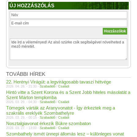
ÚJ HOZZÁSZÓLÁS
TOVÁBBI HÍREK
22. Herényi Virágút: a legvirágosabb tavaszi hétvége
2026. 04. 26. - 21:30 -
Szabadidő
/
Családi
Hintó vitte a Szent Korona és a Szent Jobb hiteles másolatát a
Szent Márton templomba
2026. 03. 29. - 04:30 -
Szabadidő
/
Családi
Tömegek várták az Aranyvonatot - Így érkeztek meg a
szakrális ereklyék Szombathelyre
2026. 03. 29. - 00:15 -
Szabadidő
/
Családi
Nosztalgiavonat érkezik Bükre szombaton
2026. 03. 27. - 13:00 -
Szabadidő
/
Családi
Szombathely ismét ünnepi állomás lesz – különleges vonat