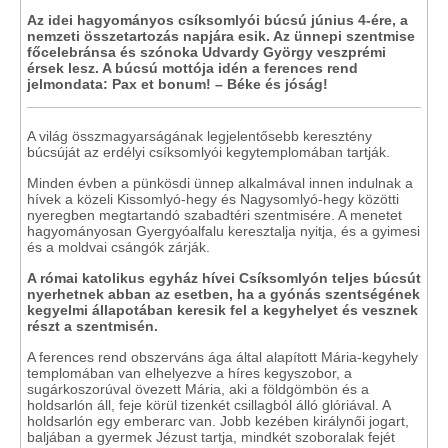
Az idei hagyományos csíksomlyói búcsú június 4-ére, a
nemzeti összetartozás napjára esik. Az ünnepi szentmise
főcelebránsa és szónoka Udvardy György veszprémi
érsek lesz. A búcsú mottója idén a ferences rend
jelmondata: Pax et bonum! – Béke és jóság!
A világ összmagyarságának legjelentősebb keresztény
búcsúját az erdélyi csíksomlyói kegytemplomában tartják.
Minden évben a pünkösdi ünnep alkalmával innen indulnak a
hívek a közeli Kissomlyó-hegy és Nagysomlyó-hegy közötti
nyeregben megtartandó szabadtéri szentmisére. A menetet
hagyományosan Gyergyóalfalu keresztalja nyitja, és a gyimesi
és a moldvai csángók zárják.
A római katolikus egyház hívei Csíksomlyón teljes búcsút
nyerhetnek abban az esetben, ha a gyónás szentségének
kegyelmi állapotában keresik fel a kegyhelyet és vesznek
részt a szentmisén.
A ferences rend obszerváns ága által alapított Mária-kegyhely
templomában van elhelyezve a híres kegyszobor, a
sugárkoszorúval övezett Mária, aki a földgömbön és a
holdsarlón áll, feje körül tizenkét csillagból álló glóriával. A
holdsarlón egy emberarc van. Jobb kezében királynői jogart,
baljában a gyermek Jézust tartja, mindkét szoboralak fejét