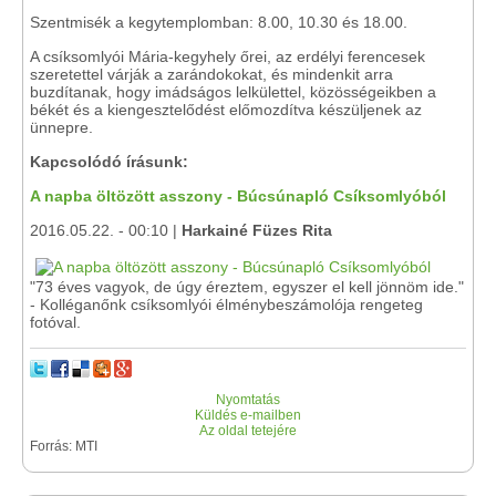
Szentmisék a kegytemplomban: 8.00, 10.30 és 18.00.
A csíksomlyói Mária-kegyhely őrei, az erdélyi ferencesek
szeretettel várják a zarándokokat, és mindenkit arra
buzdítanak, hogy imádságos lelkülettel, közösségeikben a
békét és a kiengesztelődést előmozdítva készüljenek az
ünnepre.
Kapcsolódó írásunk:
A napba öltözött asszony - Búcsúnapló Csíksomlyóból
2016.05.22. - 00:10 |
Harkainé Füzes Rita
"73 éves vagyok, de úgy éreztem, egyszer el kell jönnöm ide."
- Kolléganőnk csíksomlyói élménybeszámolója rengeteg
fotóval.
Nyomtatás
Küldés e-mailben
Az oldal tetejére
Forrás: MTI