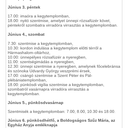
Június 3. péntek
17.00: imaóra a kegytemplomban,
18.00: nyitó szentmise, amelyet ünnepi rózsafüzér követ,
péntekről szombatra virradóra virrasztás a kegytemplomban.
Június 4., szombat
7.30: szentmise a kegytemplomban,
10.30: kordon indulása a kegytemplom előtti térről a
Hármashalom-oltárhoz,
10.00: ünnepélyes rózsafüzér a nyeregben,
11.00: szentségimádás a nyeregben,
12.30: ünnepi szentmise a nyeregben, amelynek főcelebránsa
és szónoka Udvardy György veszprémi érsek,
17.00: csángó szentmise a Szent Péter és Pál-
plébániatemplomban,
18.00: pünkösdi vigília szentmise a kegytemplomban,
szombatról vasárnapra virradóra virrasztás a
kegytemplomban.
Június 5., pünkösdvasárnap
Szentmisék a kegytemplomban: 7.00, 8.00, 10.30 és 18.00.
Június 6. pünkösdhétfő, a Boldogságos Szűz Mária, az
Egyház Anyja emléknapja