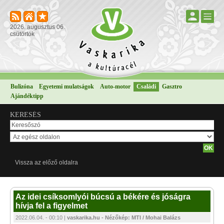
2026. augusztus 06.
csütörtök
Bulizóna
Egyetemi mulatságok
Auto-motor
Családi
Gasztro
Ajándéktipp
KERESÉS
Vissza az előző oldalra
Az idei csíksomlyói búcsú a békére és jóságra
hívja fel a figyelmet
2022.06.04. - 00:10 |
vaskarika.hu - Nézőkép: MTI / Mohai Balázs