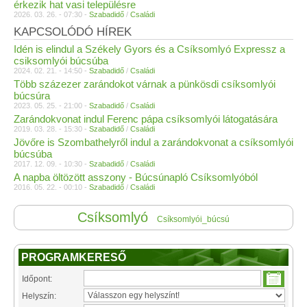
érkezik hat vasi településre
2026. 03. 26. - 07:30 -
Szabadidő
/
Családi
KAPCSOLÓDÓ HÍREK
Idén is elindul a Székely Gyors és a Csíksomlyó Expressz a
csiksomlyói búcsúba
2024. 02. 21. - 14:50 -
Szabadidő
/
Családi
Több százezer zarándokot várnak a pünkösdi csíksomlyói
búcsúra
2023. 05. 25. - 21:00 -
Szabadidő
/
Családi
Zarándokvonat indul Ferenc pápa csíksomlyói látogatására
2019. 03. 28. - 15:30 -
Szabadidő
/
Családi
Jövőre is Szombathelyről indul a zarándokvonat a csíksomlyói
búcsúba
2017. 12. 09. - 10:30 -
Szabadidő
/
Családi
A napba öltözött asszony - Búcsúnapló Csíksomlyóból
2016. 05. 22. - 00:10 -
Szabadidő
/
Családi
Csíksomlyó
Csíksomlyói_búcsú
PROGRAMKERESŐ
Időpont:
Helyszín: