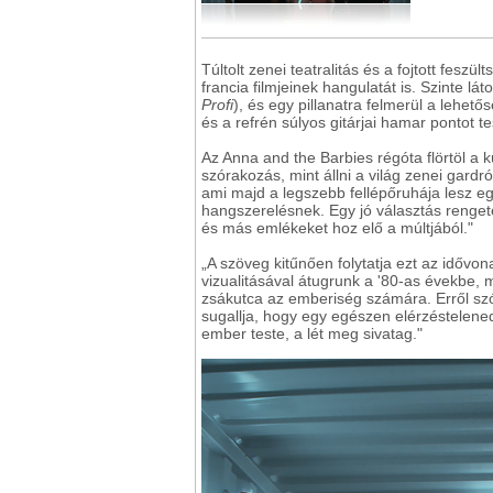
Túltolt zenei teatralitás és a fojtott fes
francia filmjeinek hangulatát is. Szinte lá
Profi
), és egy pillanatra felmerül a lehe
és a refrén súlyos gitárjai hamar pontot t
Az Anna and the Barbies régóta flörtöl a k
szórakozás, mint állni a világ zenei gardró
ami majd a legszebb fellépőruhája lesz eg
hangszerelésnek. Egy jó választás renget
és más emlékeket hoz elő a múltjából."
„A szöveg kitűnően folytatja ezt az idővon
vizualitásával átugrunk a '80-as évekbe,
zsákutca az emberiség számára. Erről szó
sugallja, hogy egy egészen elérzéstelened
ember teste, a lét meg sivatag."