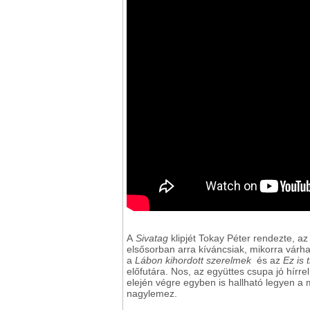
A
Sivatag
klipjét Tokay Péter rendezte, az
elsősorban arra kíváncsiak, mikorra várh
a
Lábon kihordott szerelmek
és az
Ez is 
előfutára. Nos, az együttes csupa jó hírre
elején végre egyben is hallható legyen a 
nagylemez.