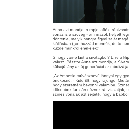
Anna azt mondja, a rapjei afféle ráolvas
vonás is a szöveg - ám mások helyett leg
döntenie, melyik hangra figyel saját magá
kiállásban („én hozzád mennék, de te nem 
küzdelmünkről énekelek:"
S hogy van-e kiút a sivatagból? Erre a kl
válasz. Pásztor Anna azt mondja, a
Sivat
külsejű lány az új generációt szimbolizálja
„Az Amnesia művésznevű lánnyal egy gyors
énekesnő. - Kiderült, hogy rajongó. Miutá
hogy szeretném bevonni valamibe. Színes
idősebbek furcsán néznek rá, vizslatják, 
színes vonalak azt sejtetik, hogy a bábból