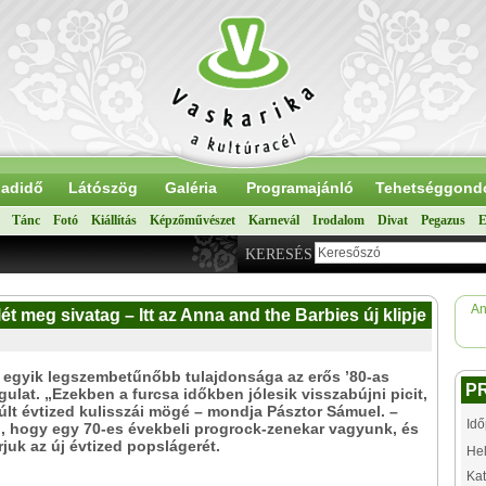
adidő
Látószög
Galéria
Programajánló
Tehetséggond
Tánc
Fotó
Kiállítás
Képzőművészet
Karnevál
Irodalom
Divat
Pegazus
E
KERESÉS
An
lét meg sivatag – Itt az Anna and the Barbies új klipje
 egyik legszembetűnőbb tulajdonsága az erős ’80-as
P
ulat. „Ezekben a furcsa időkben jólesik visszabújni picit,
lt évtized kulisszái mögé – mondja Pásztor Sámuel. –
Idő
i, hogy egy 70-es évekbeli progrock-zenekar vagyunk, és
juk az új évtized popslágerét.
Hel
Kat