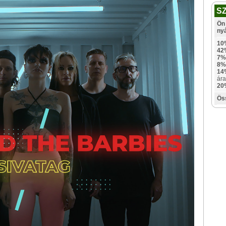
S
Ön 
ny
10
42
7%
8%
14
ára
20
Ös