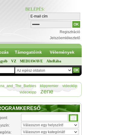
BELÉPÉS
:
Regisztráció
Jelszóemlékeztető
ozás
Támogatóink
Vélemények
gyéb
VZ
MEDIAWAVE
AlteRába
na_and_The_Barbies
klippremier
videoklip
zene
videoklipp
ROGRAMKERESŐ
pont:
yszín:
egória: