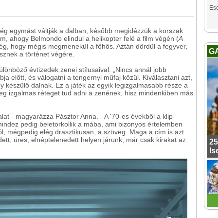
Es
zültség egymást váltják a dalban, később megidézzük a korszak
tom, ahogy Belmondo elindul a helikopter felé a film végén (
A
tőség, hogy mégis megmenekül a főhős. Aztán dördül a fegyver,
G
esznek a történet végére.
ülönböző évtizedek zenei stílusaival. „Nincs annál jobb
bja előtt, és válogatni a tengernyi műfaj közül. Kiválasztani azt,
y készülő dalnak. Ez a játék az egyik legizgalmasabb része a
eg izgalmas réteget tud adni a zenének, hisz mindenkiben más
alat - magyarázza Pásztor Anna. - A '70-es évekből a klip
 mindez pedig beletorkollik a mába, ami bizonyos értelemben
l, mégpedig elég drasztikusan, a szöveg. Maga a cím is azt
ett, üres, elnéptelenedett helyen járunk, már csak kirakat az
25
Is