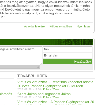
ként éli meg az együttes, hogy a covid-időszak miatti leállások
gát a fesztiválszezonba. „Néha olyan messzinek tűnik, mintha
münk! Egyébként is úgy megy az ember koncertre, mintha élete
obb barátaival csinálja azt, amit a legjobban szeret.
is."
Az oldal tetejére
Küldés e-mailben
Nyomtatás
TOVÁBBI HÍREK
Virtus és virtuozitás - Frenetikus koncertet adott a
20 éves Pannon Cigányzenekar Bükfürdőn
2026. 07. 29. - 19:00 -
Kultúra
/
Zene
aláradás
Szent Jakab-napi orgonaest Jákon
2026. 07. 27. - 15:30 -
Kultúra
/
Zene
Virtus és virtuozitás - A Pannon Cigányzenekar 20