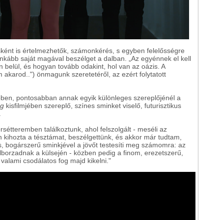
ásként is értelmezhetők, számonkérés, s egyben felelősségre
inkább saját magával beszélget a dalban. „Az egyénnek el kell
n belül, és hogyan tovább odakint, hol van az oázis. A
akarod..") önmagunk szeretetéről, az ezért folytatott
ipben, pontosabban annak egyik különleges szereplőjénél a
ag
kisfilmjében szereplő, színes sminket viselő, futurisztikus
.
étteremben találkoztunk, ahol felszolgált - meséli az
n kihozta a tésztámat, beszélgettünk, és akkor már tudtam,
, bogárszerű sminkjével a jövőt testesíti meg számomra: az
elborzadnak a külsején - közben pedig a finom, erezetszerű,
 valami csodálatos fog majd kikelni."