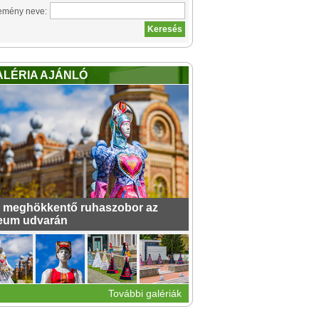
emény neve:
ALÉRIA AJÁNLÓ
 meghökkentő ruhaszobor az
eum udvarán
További galériák