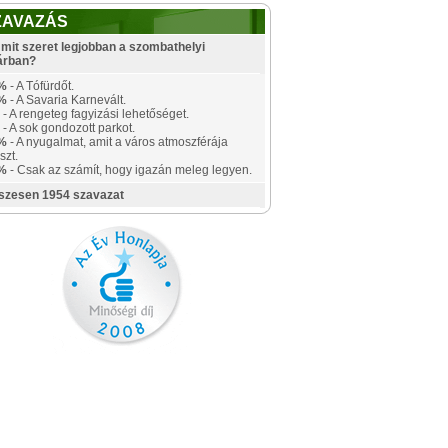
ZAVAZÁS
mit szeret legjobban a szombathelyi
árban?
%
- A Tófürdőt.
%
- A Savaria Karnevált.
- A rengeteg fagyizási lehetőséget.
- A sok gondozott parkot.
%
- A nyugalmat, amit a város atmoszférája
szt.
%
- Csak az számít, hogy igazán meleg legyen.
szesen 1954 szavazat