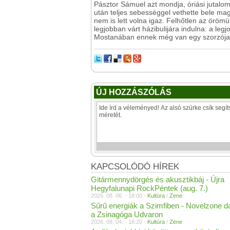
Pásztor Sámuel azt mondja, óriási jutalom
után teljes sebességgel vethette bele ma
nem is lett volna igaz. Felhőtlen az örö
legjobban várt házibulijára indulna: a legj
Mostanában ennek még van egy szorzója 
ÚJ HOZZÁSZÓLÁS
KAPCSOLÓDÓ HÍREK
Gitármennydörgés és akusztikbáj - Újra
Hegyfalunapi RockPéntek (aug. 7.)
2026. 08. 06. - 18:00 -
Kultúra
/
Zene
Sűrű energiák a Szimfiben - Novelzone d
a Zsinagóga Udvaron
2026. 08. 04. - 18:20 -
Kultúra
/
Zene