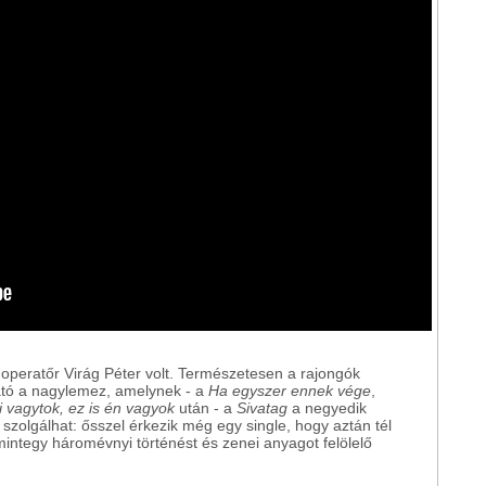
 operatőr Virág Péter volt. Természetesen a rajongók
ató a nagylemez, amelynek - a
Ha egyszer ennek vége
,
ti vagytok, ez is én vagyok
után - a
Sivatag
a negyedik
l szolgálhat: ősszel érkezik még egy single, hogy aztán tél
mintegy háromévnyi történést és zenei anyagot felölelő