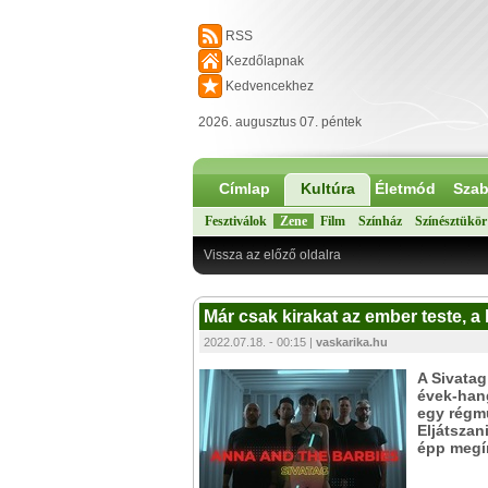
RSS
Kezdőlapnak
Kedvencekhez
2026. augusztus 07. péntek
Címlap
Kultúra
Életmód
Szab
Fesztiválok
Zene
Film
Színház
Színésztükör
Vissza az előző oldalra
Már csak kirakat az ember teste, a 
2022.07.18. - 00:15 |
vaskarika.hu
A Sivatag
évek-hang
egy régmú
Eljátszan
épp megír