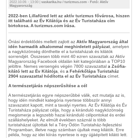
2022.10.09. - 13:00 |
vaskarika.hu / turizmus.com - Fotó: Aktív
Magyarország
2022-ben Lillafüred lett az aktív turizmus fővárosa, hiszen
itt található az Év Kilátója és az Év Turistaháza cím
birtokosa. A turizmus.com írása.
Óriási érdeklődés mellett zajlott az
Aktív Magyarország által
idén harmadik alkalommal meghirdetett pályázat
, amelyen
a nagyközönség dönthette el a turistaházak és kilátók
sorrendjét. Összesen több mint 40 ezren szavaztak az Aktív
Magyarország Facebook oldalán két kategóriában a TOP10
jelöltre. Nemes versengés végén 7800 szavazattal
a Zsófia-
kilátó lett az Év Kilátója
, és
a Fehérkőlápa Turistaház
2904 szavazattal hódította el az Év Turistaháza
címet.
A természetjárás népszerűsítése a cél
A természetjárás egyre népszerűbbé válik, ezt mutatja az is,
hogy idén mindkét kategória nyertese többször annyi
szavazatot kapott, mint a tavalyi nyertes. Az Év Kilátója és Év
Turistaháza pályázat célja, hogy a kiránduló nagyközönség
megismerje a legszebb hazai kiránduló célpontokat és erdei
szálláshelyeket. Az elmúlt években száznál is több
turistaházat újítottak fel a Téry Ödön Turistaház-fejlesztési
Programban, illetve nagy számban újultak meg kilátók. Erre
példa, hogy az idei kiírás nyertese is egy újjáépített kilátó lett.