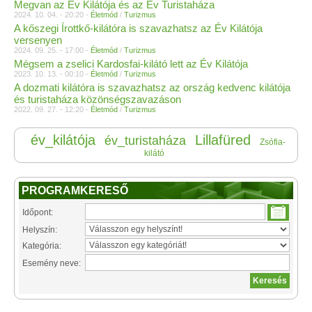
Megvan az Év Kilátója és az Év Turistaháza
2024. 10. 04. - 20:20 -
Életmód
/
Turizmus
A kőszegi Írottkő-kilátóra is szavazhatsz az Év Kilátója
versenyen
2024. 09. 25. - 17:00 -
Életmód
/
Turizmus
Mégsem a zselici Kardosfai-kilátó lett az Év Kilátója
2023. 10. 13. - 00:10 -
Életmód
/
Turizmus
A dozmati kilátóra is szavazhatsz az ország kedvenc kilátója
és turistaháza közönségszavazáson
2022. 09. 27. - 12:20 -
Életmód
/
Turizmus
év_kilátója
Lillafüred
év_turistaháza
Zsófia-
kilátó
PROGRAMKERESŐ
Időpont:
Helyszín:
Kategória:
Esemény neve: