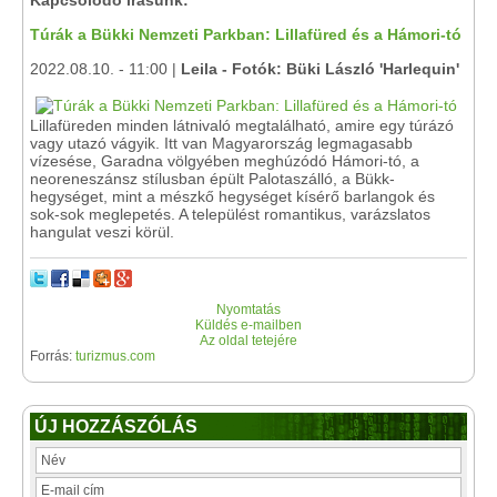
Kapcsolódó írásunk:
Túrák a Bükki Nemzeti Parkban: Lillafüred és a Hámori-tó
2022.08.10. - 11:00 |
Leila - Fotók: Büki László 'Harlequin'
Lillafüreden minden látnivaló megtalálható, amire egy túrázó
vagy utazó vágyik. Itt van Magyarország legmagasabb
vízesése, Garadna völgyében meghúzódó Hámori-tó, a
neoreneszánsz stílusban épült Palotaszálló, a Bükk-
hegységet, mint a mészkő hegységet kísérő barlangok és
sok-sok meglepetés. A települést romantikus, varázslatos
hangulat veszi körül.
Nyomtatás
Küldés e-mailben
Az oldal tetejére
Forrás:
turizmus.com
ÚJ HOZZÁSZÓLÁS