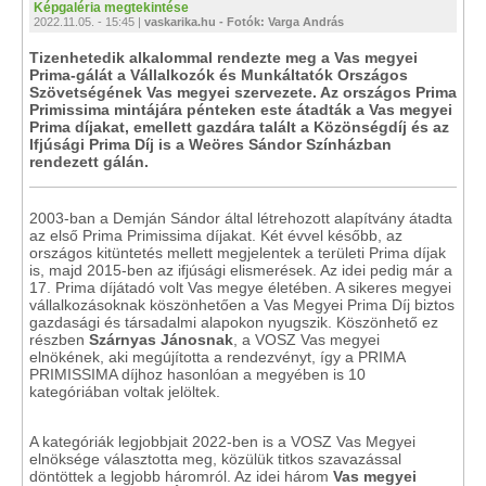
Képgaléria megtekintése
2022.11.05. - 15:45 |
vaskarika.hu - Fotók: Varga András
Tizenhetedik alkalommal rendezte meg a Vas megyei
Prima-gálát a Vállalkozók és Munkáltatók Országos
Szövetségének Vas megyei szervezete. Az országos Prima
Primissima mintájára pénteken este átadták a Vas megyei
Prima díjakat, emellett gazdára talált a Közönségdíj és az
Ifjúsági Prima Díj is a Weöres Sándor Színházban
rendezett gálán.
2003-ban a Demján Sándor által létrehozott alapítvány átadta
az első Prima Primissima díjakat. Két évvel később, az
országos kitüntetés mellett megjelentek a területi Prima díjak
is, majd 2015-ben az ifjúsági elismerések. Az idei pedig már a
17. Prima díjátadó volt Vas megye életében. A sikeres megyei
vállalkozásoknak köszönhetően a Vas Megyei Prima Díj biztos
gazdasági és társadalmi alapokon nyugszik. Köszönhető ez
részben
Szárnyas Jánosnak
, a VOSZ Vas megyei
elnökének, aki megújította a rendezvényt, így a PRIMA
PRIMISSIMA díjhoz hasonlóan a megyében is 10
kategóriában voltak jelöltek.
A kategóriák legjobbjait 2022-ben is a VOSZ Vas Megyei
elnöksége választotta meg, közülük titkos szavazással
döntöttek a legjobb háromról. Az idei három
Vas megyei