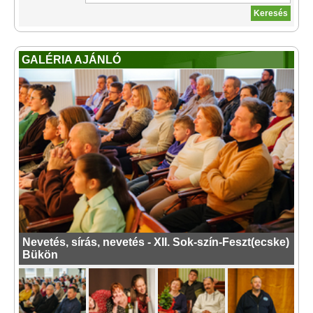
GALÉRIA AJÁNLÓ
Nevetés, sírás, nevetés - XII. Sok-szín-Feszt(ecske)
Bükön