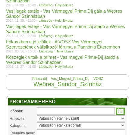
Színházban
2025. 11. 09. - 16:00 -
Látószög
/
Helyi fókusz
Vasi legek estéje - Vas Vármegyei Prima Díj gála a Weöres
Sándor Színházban
2024. 11. 30. - 11:30 -
Látószög
/
Helyi fókusz
Vasi legek estéje - Vas Vármegyei Prima Díj átadó a Weöres
Sándor Színházban
2023. 11. 27. - 02:30 -
Látószög
/
Helyi fókusz
Fókuszban a jó jelöltek - A VOSZ Vas Vármegyei
Szervezetének vállalkozói fóruma a Pannónia Étteremben
2023. 03. 30. - 15:00 -
Látószög
/
Helyi fókusz
Kőszegiek vitték a prímet - Vas megyei Prima-Díj átadó a
Weöres Sándor Színházban
2021. 11. 27. - 01:00 -
Látószög
/
Helyi fókusz
Prima-díj
Vas_Megyei_Prima_Díj
VOSZ
Weöres_Sándor_Színház
PROGRAMKERESŐ
Időpont:
Helyszín:
Kategória:
Esemény neve: