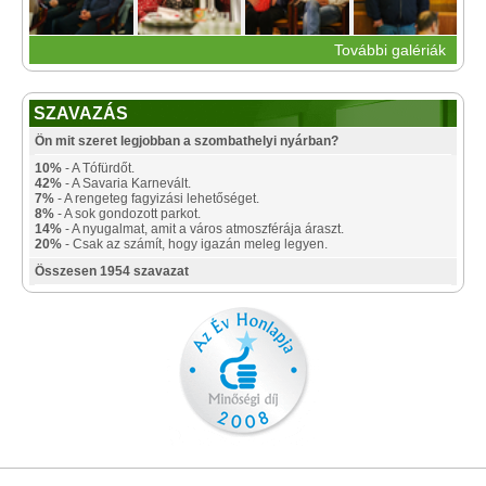
További galériák
SZAVAZÁS
Ön mit szeret legjobban a szombathelyi nyárban?
10%
- A Tófürdőt.
42%
- A Savaria Karnevált.
7%
- A rengeteg fagyizási lehetőséget.
8%
- A sok gondozott parkot.
14%
- A nyugalmat, amit a város atmoszférája áraszt.
20%
- Csak az számít, hogy igazán meleg legyen.
Összesen 1954 szavazat