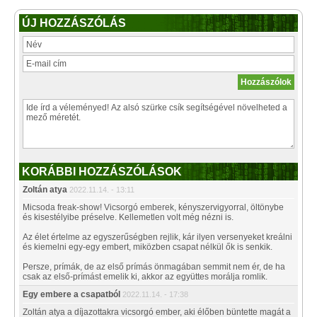
ÚJ HOZZÁSZÓLÁS
KORÁBBI HOZZÁSZÓLÁSOK
Zoltán atya
2022.11.14. - 13:11
Micsoda freak-show! Vicsorgó emberek, kényszervigyorral, öltönybe
és kisestélyibe préselve. Kellemetlen volt még nézni is.
Az élet értelme az egyszerűségben rejlik, kár ilyen versenyeket kreálni
és kiemelni egy-egy embert, miközben csapat nélkül ők is senkik.
Persze, prímák, de az első prímás önmagában semmit nem ér, de ha
csak az első-prímást emelik ki, akkor az együttes morálja romlik.
Egy embere a csapatból
2022.11.14. - 17:38
Zoltán atya a díjazottakra vicsorgó ember, aki élőben büntette magát a