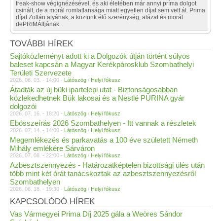
freak-show végignézésével, és aki életében már annyi príma dolgot
csinált, de a morál romlatlansága miatt egyetlen díjat sem vett át. Prima
díjat Zoltán atyának, a köztünk élő szerénység, alázat és morál
dePRIMÁltjának.
TOVÁBBI HÍREK
Sajtóközleményt adott ki a Dolgozók útján történt súlyos
baleset kapcsán a Magyar Kerékpárosklub Szombathelyi
Területi Szervezete
2026. 08. 03. - 14:00 -
Látószög
/
Helyi fókusz
Átadták az új büki ipartelepi utat - Biztonságosabban
közlekedhetnek Bük lakosai és a Nestlé PURINA gyár
dolgozói
2026. 07. 16. - 18:20 -
Látószög
/
Helyi fókusz
Ebösszeírás 2026 Szombathelyen - Itt vannak a részletek
2026. 07. 14. - 14:00 -
Látószög
/
Helyi fókusz
Megemlékezés és parkavatás a 100 éve született Németh
Mihály emlékére Sárváron
2026. 07. 08. - 22:00 -
Látószög
/
Helyi fókusz
Azbesztszennyezés - Határozatképtelen bizottsági ülés után
több mint két órát tanácskoztak az azbesztszennyezésről
Szombathelyen
2026. 06. 18. - 19:30 -
Látószög
/
Helyi fókusz
KAPCSOLÓDÓ HÍREK
Vas Vármegyei Prima Díj 2025 gála a Weöres Sándor