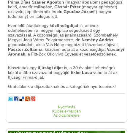
Prima Díjas
Szauer Ágoston
(magyar irodalom) pedagógus,
költő, amatőr csillagász,
Gáspár Péter
(magyar építészet)
okleveles építőmérnök és
dr. Gyurácz József
(magyar
tudomány) ornitológus lett.
Ezenfelül átadtak egy
közönségdíjat
is, aminek
odaítélésében a megyei napilap segédkezett egy
szavazással. A közönségdíjas jutalmazásáról Szombathely
Megyei Jogú Város Polgármestere,
dr. Nemény András
gondoskodott, aki a Vas Népe megbízott főszerkesztőjével,
Pásztor Zoltánnal
közösen adta át a közönségdíjat
Varsányi
Áronnak
, a Fitt-Box Ökölvívó Egyesület vezetőedzőjének.
Kiosztottak egy
ifjúsági díjat
is, a 30 év alatti tehetségek
közül a több szavazatot begyűjtő
Ekler Luca
vehette át az
Ifjúsági Prima-díjat
.
Gratulálunk a díjazottaknak és a kategóriák nyerteseinek!
Nyomtatás
Küldés e-mailben
Az oldal tetejére