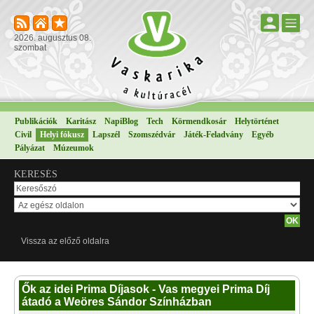
2026. augusztus 08.
szombat
Publikációk
Karitász
NapiBlog
Tech
Körmendkosár
Helytörténet
Civil
Helyi fókusz
Lapszél
Szomszédvár
Játék-Feladvány
Egyéb
Pályázat
Múzeumok
KERESÉS
Vissza az előző oldalra
Ők az idei Prima Díjasok - Vas megyei Prima Díj
átadó a Weöres Sándor Színházban