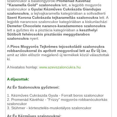
szaloncukor a balatongyöröki
Promenád Kávéház
"Karamella Gold" szaloncukra
lett, a legjobb mogyorós
szaloncukor a
Gyulai Kézműves Cukrászda Giandujas
szaloncukra
, a tej/vajkaramella kategóriában a soltvadkerti
Szent Korona Cukrászda tejkaramellás szaloncukra
lett. A
legjobb narancsos szaloncukor kategóriában a kiskunlacházi
Demeter Chocolate narancs-karadamomos szaloncukra
lett a győztes és a pisztácia kategóriában a
keszthelyi
Sütibolt fehércsokis pisztáciás meggydarabos
szaloncukra
nyert.
A
Piros Mogyorós Tejkrémes tejcsokoládé szaloncukra
robbanócukorral és aprított mogyoróval lett az Év Új íze
,
amit az idén először megjelenő új termékek közül választottak
ki.
A hivatalos honlap:
www.azevszaloncukra.hu
A díjazottak:
Az Év Szaloncukra győztesei:
1. Kézműves Cukrászda Gyula - Forralt boros szaloncukor
2. Promenád Kávéház - "Frizzy" mogyorós-robbanócukorkás
szaloncukor
3. Stühmer - körtesztelés-muskotályos szaloncukor
Az Év Kézműves szaloncukrai: