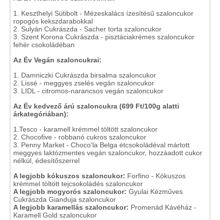
1. Keszthelyi Sütibolt - Mézeskalács ízesítésű szaloncukor
ropogós kekszdarabokkal
2. Sulyán Cukrászda - Sacher torta szaloncukor
3. Szent Korona Cukrászda - pisztáciakrémes szaloncukor
fehér csokoládéban
Az Év Vegán szaloncukrai:
1. Damniczki Cukrászda birsalma szaloncukor
2. Lissé - meggyes zselés vegán szaloncukor
3. LIDL - citromos-narancsos vegán szaloncukor
Az Év kedvező árú szaloncukra (699 Ft/100g alatti
árkategóriában):
1.Tesco - karamell krémmel töltött szaloncukor
2. Chocofive - robbanó cukros szaloncukor
3. Penny Market - Choco'la Belga étcsokoládéval mártott
meggyes laktózmentes vegán szaloncukor, hozzáadott cukor
nélkül, édesítőszerrel
A legjobb kókuszos szaloncukor:
Forfino - Kókuszos
krémmel töltött tejcsokoládés szaloncukor
A legjobb mogyorós szaloncukor:
Gyulai Kézműves
Cukrászda Gianduja szaloncukor
A legjobb karamellás szaloncukor:
Promenád Kávéház -
Karamell Gold szaloncukor