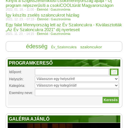
Kinyílt a szigetszentmiklósi csokimennyország ajtaja - Új
program népszerűsíti a csokiCOOLtúrát Magyarországon
2022. 01. 18. - 11:00 -
Életmód
/
Gasztronómia
Így készíts zselés szaloncukrot házilag
2021. 12. 23. - 07:15 -
Életmód
/
Gasztronómia
Egy falat Mennyország lett az Év Szaloncukra - Kiválasztották
„Az Év Szaloncukra 2021” díj nyerteseit
2021. 11. 23. - 14:15 -
Életmód
/
Gasztronómia
édesség
szaloncukor
Év_Szaloncukra
PROGRAMKERESŐ
Időpont:
Helyszín:
Kategória:
Esemény neve:
GALÉRIA AJÁNLÓ