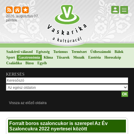
2026. augusztus 07.
péntek
Szakértő válaszol
Egészség
Turizmus
Természet
Útibeszámoló
Bálok
Sport
Gasztronómia
Klíma
Tűsarok
Mozaik
Ezotéria
Horoszkóp
Családika
Bizsu
Egyéb
KERESÉS
Vissza az előző oldalra
Forralt boros szaloncukor is szerepel Az Év
Szaloncukra 2022 nyertesei között