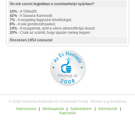
Ön mit szeret legjobban a szombathelyi nyárban?
10%
- A Tófürdőt.
42%
- A Savaria Karnevált.
7%
- A rengeteg fagyizási lehetőséget.
8%
- A sok gondozott parkot.
14%
- A nyugalmat, amit a város atmoszférája áraszt.
20%
- Csak az számít, hogy igazán meleg legyen.
Összesen 1954 szavazat
© 2008 Vaskarika Kulturális és Szabadidő Portál - Minden jog fenntartva
Impresszum
|
Médiaajánlat
|
Adatvédelem
|
Információk
|
Kapcsolat