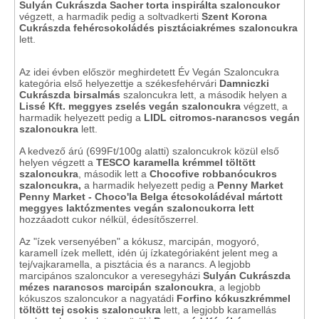
Sulyán Cukrászda Sacher torta inspirálta szaloncukor
végzett, a harmadik pedig a soltvadkerti
Szent Korona
Cukrászda fehércsokoládés pisztáciakrémes szaloncukra
lett.
Az idei évben először meghirdetett Év Vegán Szaloncukra
kategória első helyezettje a székesfehérvári
Damniczki
Cukrászda birsalmás
szaloncukra lett, a második helyen a
Lissé Kft. meggyes zselés vegán szaloncukra
végzett, a
harmadik helyezett pedig a
LIDL citromos-narancsos vegán
szaloncukra
lett.
A kedvező árú (699Ft/100g alatti) szaloncukrok közül első
helyen végzett a
TESCO karamella krémmel töltött
szaloncukra
, második lett a
Chocofive robbanócukros
szaloncukra,
a harmadik helyezett pedig a
Penny Market
Penny Market - Choco'la Belga étcsokoládéval mártott
meggyes laktózmentes vegán szaloncukorra lett
hozzáadott cukor nélkül, édesítőszerrel.
Az "ízek versenyében" a kókusz, marcipán, mogyoró,
karamell ízek mellett, idén új ízkategóriaként jelent meg a
tej/vajkaramella, a pisztácia és a narancs. A legjobb
marcipános szaloncukor a veresegyházi
Sulyán Cukrászda
mézes narancsos marcipán szaloncukra
, a legjobb
kókuszos szaloncukor a nagyatádi
Forfino kókuszkrémmel
töltött tej csokis szaloncukra
lett, a legjobb karamellás