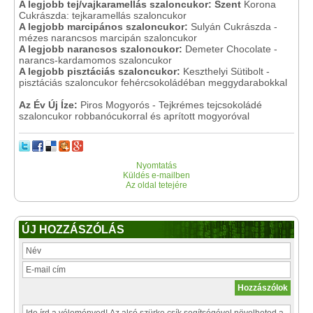
A legjobb tej/vajkaramellás szaloncukor: Szent
Korona
Cukrászda: tejkaramellás szaloncukor
A legjobb marcipános szaloncukor:
Sulyán Cukrászda -
mézes narancsos marcipán szaloncukor
A legjobb narancsos szaloncukor:
Demeter Chocolate -
narancs-kardamomos szaloncukor
A legjobb pisztáciás szaloncukor:
Keszthelyi Sütibolt -
pisztáciás szaloncukor fehércsokoládéban meggydarabokkal
Az Év Új Íze:
Piros Mogyorós - Tejkrémes tejcsokoládé
szaloncukor robbanócukorral és aprított mogyoróval
Nyomtatás
Küldés e-mailben
Az oldal tetejére
ÚJ HOZZÁSZÓLÁS