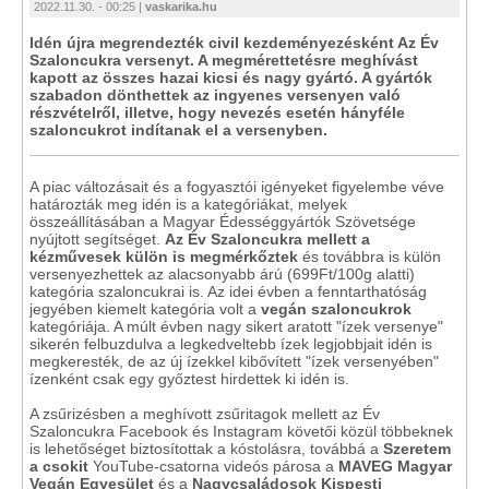
2022.11.30. - 00:25 |
vaskarika.hu
Idén újra megrendezték civil kezdeményezésként Az Év
Szaloncukra versenyt. A megmérettetésre meghívást
kapott az összes hazai kicsi és nagy gyártó. A gyártók
szabadon dönthettek az ingyenes versenyen való
részvételről, illetve, hogy nevezés esetén hányféle
szaloncukrot indítanak el a versenyben.
A piac változásait és a fogyasztói igényeket figyelembe véve
határozták meg idén is a kategóriákat, melyek
összeállításában a Magyar Édességgyártók Szövetsége
nyújtott segítséget.
Az Év Szaloncukra mellett a
kézművesek külön is megmérkőztek
és továbbra is külön
versenyezhettek az alacsonyabb árú (699Ft/100g alatti)
kategória szaloncukrai is. Az idei évben a fenntarthatóság
jegyében kiemelt kategória volt a
vegán szaloncukrok
kategóriája. A múlt évben nagy sikert aratott "ízek versenye"
sikerén felbuzdulva a legkedveltebb ízek legjobbjait idén is
megkeresték, de az új ízekkel kibővített "ízek versenyében"
ízenként csak egy győztest hirdettek ki idén is.
A zsűrizésben a meghívott zsűritagok mellett az Év
Szaloncukra Facebook és Instagram követői közül többeknek
is lehetőséget biztosítottak a kóstolásra, továbbá a
Szeretem
a csokit
YouTube-csatorna videós párosa a
MAVEG Magyar
Vegán Egyesület
és a
Nagycsaládosok Kispesti