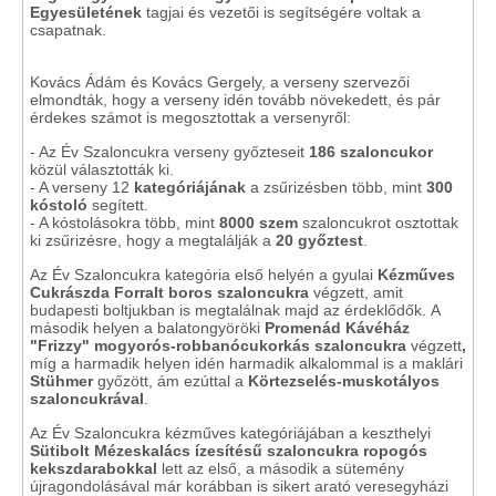
Egyesületének
tagjai és vezetői is segítségére voltak a
csapatnak.
Kovács Ádám és Kovács Gergely, a verseny szervezői
elmondták, hogy a verseny idén tovább növekedett, és pár
érdekes számot is megosztottak a versenyről:
- Az Év Szaloncukra verseny győzteseit
186 szaloncukor
közül választották ki.
- A verseny 12
kategóriájának
a zsűrizésben több, mint
300
kóstoló
segített.
- A kóstolásokra több, mint
8000 szem
szaloncukrot osztottak
ki zsűrizésre, hogy a megtalálják a
20 győztest
.
Az Év Szaloncukra kategória első helyén a gyulai
Kézműves
Cukrászda Forralt boros szaloncukra
végzett, amit
budapesti boltjukban is megtalálnak majd az érdeklődők.
A
második helyen a balatongyöröki
Promenád Kávéház
"Frizzy" mogyorós-robbanócukorkás szaloncukra
végzett
,
míg a harmadik helyen idén harmadik alkalommal is a maklári
Stühmer
győzött, ám ezúttal a
Körtezselés-muskotályos
szaloncukrával
.
Az Év Szaloncukra kézműves kategóriájában a keszthelyi
Sütibolt Mézeskalács ízesítésű szaloncukra ropogós
kekszdarabokkal
lett az első, a második a sütemény
újragondolásával már korábban is sikert arató veresegyházi