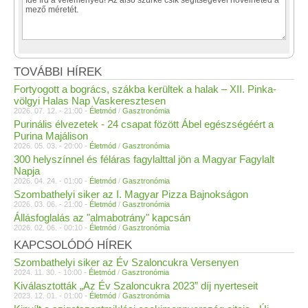
TOVÁBBI HÍREK
Fortyogott a bogrács, szákba kerültek a halak – XII. Pinka-
völgyi Halas Nap Vaskeresztesen
2026. 07. 12. - 21:00 -
Életmód
/
Gasztronómia
Purinális élvezetek - 24 csapat fözött Ábel egészségéért a
Purina Majálison
2026. 05. 03. - 20:00 -
Életmód
/
Gasztronómia
300 helyszínnel és féláras fagylalttal jön a Magyar Fagylalt
Napja
2026. 04. 24. - 01:00 -
Életmód
/
Gasztronómia
Szombathelyi siker az I. Magyar Pizza Bajnokságon
2026. 03. 06. - 21:00 -
Életmód
/
Gasztronómia
Állásfoglalás az "almabotrány" kapcsán
2026. 02. 06. - 00:10 -
Életmód
/
Gasztronómia
KAPCSOLÓDÓ HÍREK
Szombathelyi siker az Év Szaloncukra Versenyen
2024. 11. 30. - 10:00 -
Életmód
/
Gasztronómia
Kiválasztották „Az Év Szaloncukra 2023” díj nyerteseit
2023. 12. 01. - 01:00 -
Életmód
/
Gasztronómia