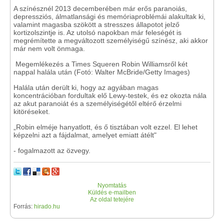
A színésznél 2013 decemberében már erős paranoiás,
depressziós, álmatlansági és memóriaproblémái alakultak ki,
valamint magasba szökött a stresszes állapotot jelző
kortizolszintje is. Az utolsó napokban már feleségét is
megrémítette a megváltozott személyiségű színész, aki akkor
már nem volt önmaga.
Megemlékezés a Times Squeren Robin Williamsről két
nappal halála után (Fotó: Walter McBride/Getty Images)
Halála után derült ki, hogy az agyában magas
koncentrációban fordultak elő Lewy-testek, és ez okozta nála
az akut paranoiát és a személyiségétől eltérő érzelmi
kitöréseket.
„Robin elméje hanyatlott, és ő tisztában volt ezzel. El lehet
képzelni azt a fájdalmat, amelyet emiatt átélt"
- fogalmazott az özvegy.
Nyomtatás
Küldés e-mailben
Az oldal tetejére
Forrás:
hirado.hu