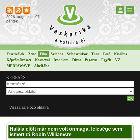
2026. augusztus 07.
péntek
Fesztiválok
Zene
Film
Színház
Színésztükör
Tánc
Fotó
Kiállítás
Képzőművészet
Karnevál
Irodalom
Divat
Pegazus
Egyéb
VZ
MEDIAWAVE
AlteRába
KERESÉS
Vissza az előző oldalra
Halála előtt már nem volt önmaga, felesége sem
ismert rá Robin Williamsre