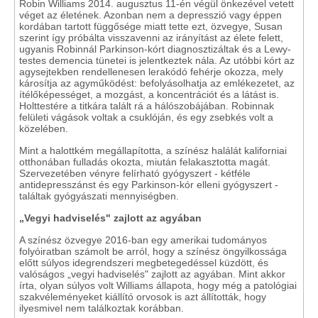
Robin Williams 2014. augusztus 11-én végül önkezével vetett
véget az életének. Azonban nem a depresszió vagy éppen
kordában tartott függősége miatt tette ezt, özvegye, Susan
szerint így próbálta visszavenni az irányítást az élete felett,
ugyanis Robinnál Parkinson-kórt diagnosztizáltak és a Lewy-
testes demencia tünetei is jelentkeztek nála. Az utóbbi kórt az
agysejtekben rendellenesen lerakódó fehérje okozza, mely
károsítja az agyműködést: befolyásolhatja az emlékezetet, az
ítélőképességet, a mozgást, a koncentrációt és a látást is.
Holttestére a titkára talált rá a hálószobájában. Robinnak
felületi vágások voltak a csuklóján, és egy zsebkés volt a
közelében.
Mint a halottkém megállapította, a színész halálát kaliforniai
otthonában fulladás okozta, miután felakasztotta magát.
Szervezetében vényre felírható gyógyszert - kétféle
antidepresszánst és egy Parkinson-kór elleni gyógyszert -
találtak gyógyászati mennyiségben.
„Vegyi hadviselés" zajlott az agyában
A színész özvegye 2016-ban egy amerikai tudományos
folyóiratban számolt be arról, hogy a színész öngyilkossága
előtt súlyos idegrendszeri megbetegedéssel küzdött, és
valóságos „vegyi hadviselés" zajlott az agyában. Mint akkor
írta, olyan súlyos volt Williams állapota, hogy még a patológiai
szakvéleményeket kiállító orvosok is azt állították, hogy
ilyesmivel nem találkoztak korábban.