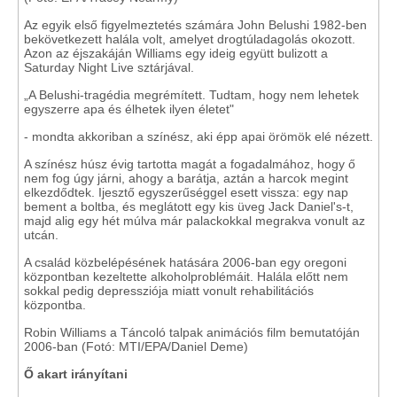
Az egyik első figyelmeztetés számára John Belushi 1982-ben
bekövetkezett halála volt, amelyet drogtúladagolás okozott.
Azon az éjszakáján Williams egy ideig együtt bulizott a
Saturday Night Live sztárjával.
„A Belushi-tragédia megrémített. Tudtam, hogy nem lehetek
egyszerre apa és élhetek ilyen életet"
- mondta akkoriban a színész, aki épp apai örömök elé nézett.
A színész húsz évig tartotta magát a fogadalmához, hogy ő
nem fog úgy járni, ahogy a barátja, aztán a harcok megint
elkezdődtek. Ijesztő egyszerűséggel esett vissza: egy nap
bement a boltba, és meglátott egy kis üveg Jack Daniel's-t,
majd alig egy hét múlva már palackokkal megrakva vonult az
utcán.
A család közbelépésének hatására 2006-ban egy oregoni
központban kezeltette alkoholproblémáit. Halála előtt nem
sokkal pedig depressziója miatt vonult rehabilitációs
központba.
Robin Williams a Táncoló talpak animációs film bemutatóján
2006-ban (Fotó: MTI/EPA/Daniel Deme)
Ő akart irányítani