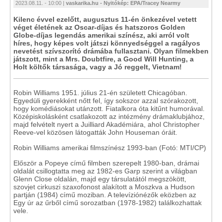
2023.08.11. - 10:00 |
vaskarika.hu - Nyitókép: EPA/Tracey Nearmy
Kilenc évvel ezelőtt, augusztus 11-én önkezével vetett
véget életének az Oscar-díjas és hatszoros Golden
Globe-díjas legendás amerikai színész, aki arról volt
híres, hogy képes volt játszi könnyedséggel a ragályos
nevetést szívszorító drámába fullasztani. Olyan filmekben
játszott, mint a Mrs. Doubtfire, a Good Will Hunting, a
Holt költők társasága, vagy a Jó reggelt, Vietnam!
Robin Williams 1951. július 21-én született Chicagóban.
Egyedüli gyerekként nőtt fel, így sokszor azzal szórakozott,
hogy komédiásokat utánzott. Fiatalkora óta kitűnt humorával.
Középiskolásként csatlakozott az intézmény drámaklubjához,
majd felvételt nyert a Juilliard Akadémiára, ahol Christopher
Reeve-vel közösen látogatták John Houseman óráit.
Robin Williams amerikai filmszínész 1993-ban (Fotó: MTI/CP)
Először a Popeye című filmben szerepelt 1980-ban, drámai
oldalát csillogtatta meg az 1982-es Garp szerint a világban
Glenn Close oldalán, majd egy társulatától megszökött,
szovjet cirkuszi szaxofonost alakított a Moszkva a Hudson
partján (1984) című moziban. A televíziónézők eközben az
Egy úr az űrből című sorozatban (1978-1982) találkozhattak
vele.