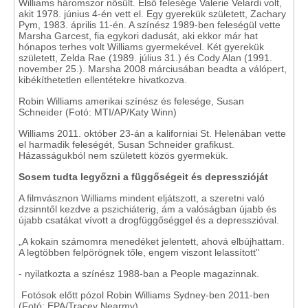
Williams háromszor nősült. Első felesége Valerie Velardi volt,
akit 1978. június 4-én vett el. Egy gyerekük született, Zachary
Pym, 1983. április 11-én. A színész 1989-ben feleségül vette
Marsha Garcest, fia egykori dadusát, aki ekkor már hat
hónapos terhes volt Williams gyermekével. Két gyerekük
született, Zelda Rae (1989. július 31.) és Cody Alan (1991.
november 25.). Marsha 2008 márciusában beadta a válópert,
kibékíthetetlen ellentétekre hivatkozva.
Robin Williams amerikai színész és felesége, Susan
Schneider (Fotó: MTI/AP/Katy Winn)
Williams 2011. október 23-án a kaliforniai St. Helenában vette
el harmadik feleségét, Susan Schneider grafikust.
Házasságukból nem született közös gyermekük.
Sosem tudta legyőzni a függőségeit és depresszióját
A filmvásznon Williams mindent eljátszott, a szeretni való
dzsinntől kezdve a pszichiáterig, ám a valóságban újabb és
újabb csatákat vívott a drogfüggőséggel és a depresszióval.
„A kokain számomra menedéket jelentett, ahová elbújhattam.
A legtöbben felpörögnek tőle, engem viszont lelassított"
- nyilatkozta a színész 1988-ban a People magazinnak.
Fotósok előtt pózol Robin Williams Sydney-ben 2011-ben
(Fotó: EPA/Tracey Nearmy)