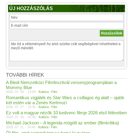
ÚJ HOZZÁSZÓLÁS
TOVÁBBI HÍREK
A Bledi Nemzetközi Filmfesztivál versenyprogramjában a
Mommy Blue
2026. 07. 30. - 14:00 -
Kultúra
/
Film
Romantikus vígjáték és Star Wars a csillagos ég alatt – újabb
két estén vár a Zenés Kertmozi
2026. 07. 27. - 13:30 -
Kultúra
/
Film
Ez volt a magyar nézők 10 kedvenc filmje 2026 első félévében
2026. 07. 16. - 20:40 -
Kultúra
/
Film
Michael Jackson – A legenda mögött az ember (filmkritika)
2026. 07. 11. - 14:40 -
Kultúra
/
Film
Öt film, amit semmiképp se hagyj ki nyáron