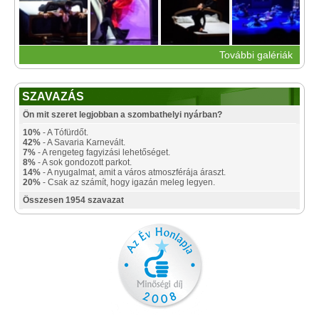
További galériák
SZAVAZÁS
Ön mit szeret legjobban a szombathelyi nyárban?
10%
- A Tófürdőt.
42%
- A Savaria Karnevált.
7%
- A rengeteg fagyizási lehetőséget.
8%
- A sok gondozott parkot.
14%
- A nyugalmat, amit a város atmoszférája áraszt.
20%
- Csak az számít, hogy igazán meleg legyen.
Összesen 1954 szavazat