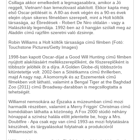
Csillaga akkor emelkedett a legmagasabbra, amikor a Jó
reggelt, Vietnam!-ban lemezlovast alakított. Ekkor kapta meg
első Oscar-jelölését is. A 80-as évek végén és a 90-es évek
elején olyan sikeres filmekben szerepelt, mint a Holt költők
társasága, az Ébredések - Robert De Niro oldalán - vagy a
Halászkirály legendája. 1992-ben az ő hangján szólalt meg az
Aladdin című rajzfilm szeretni való dzsinnje.
Robin Williams a Holt költők társasága című filmben (Fotó:
Touchstone Pictures/Getty Images)
1998-ban kapott Oscar-díjat a Good Will Hunting című filmben
nyújtott alakításáért mellékszereplőként, de főszereplőként is
többször jelölték őt a díjra. A Golden Globe-díj többszörös
kitüntetettje volt. 2002-ben a Sötétkamra című thrillerben,
majd A nagy nap, A komornyik és az Eszementek című
filmekben volt látható, valamint a Bengal Tiger at the Baghdad
Zoo (2011) című Broadway-darabban is megcsillogtatta a
tehetségét.
Williamst nemsokára az Éjszaka a múzeumban című mozi
harmadik részében, valamint a Merry Friggin‘ Christmas című
komédiában láthatta a közönség. A Fox 2000 stúdió néhány
hónappal a színész halála előtt jelentette be, hogy a Mrs.
Doubtfire - Apa csak egy van című 1993-as mozi folytatására
készülnek, és tárgyalásokat folytatnak a produkcióról
Williamsszel is.