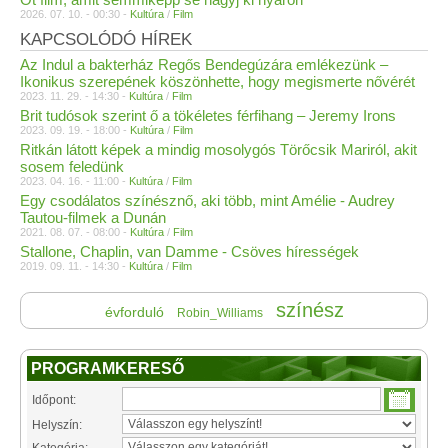
2026. 07. 10. - 00:30 -
Kultúra
/
Film
KAPCSOLÓDÓ HÍREK
Az Indul a bakterház Regős Bendegúzára emlékezünk –
Ikonikus szerepének köszönhette, hogy megismerte nővérét
2023. 11. 29. - 14:30 -
Kultúra
/
Film
Brit tudósok szerint ő a tökéletes férfihang – Jeremy Irons
2023. 09. 19. - 18:00 -
Kultúra
/
Film
Ritkán látott képek a mindig mosolygós Törőcsik Mariról, akit
sosem feledünk
2023. 04. 16. - 11:00 -
Kultúra
/
Film
Egy csodálatos színésznő, aki több, mint Amélie - Audrey
Tautou-filmek a Dunán
2021. 08. 07. - 08:00 -
Kultúra
/
Film
Stallone, Chaplin, van Damme - Csöves hírességek
2019. 09. 11. - 14:30 -
Kultúra
/
Film
színész
évforduló
Robin_Williams
PROGRAMKERESŐ
Időpont:
Helyszín: