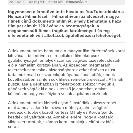
2024.02.09. - 00:10 |
MTI - Fotó: NFI - Filmarchívum
Ingyenesen elérhetővé tette hivatalos YouTube-oldalán a
Nemzeti Filmintézet – Filmarchívum az Elveszett magyar
filmek című dokumentumfilmjét, amely bemutatja a hazai
filmipar elmúlt 120 évének viszontagságait, a
megsemmisült filmek tragikus körülményeit és rég
elfeledettnek vélt alkotások újrafelfedezési lehetőségét.
A dokumentumfilm bemutatja a magyar film történetének korai
kihívásait, beleértve a nitrocelluloid filmtekercsek
gyúlékonyságát, amelyek számos tragikus tűzesetet idéztek
elő a némafilm korszakában. Az épségben megmaradt
tekercsek sem voltak biztonságban: ezeket értékes ezüst
tartalmuk miatt sokszor inkább újrahasznosították, ennek
következtében szintén sok filmes remekmű elveszett. A filmek
pusztulása a gépházban is folytatódott: sokszor maguk a
gépészek vágták ki a nekik tetsző jeleneteket, emiatt
különösen nagy veszélyben voltak a pikáns részletek.
A dokumentumfilm kiemeli olyan filmstúdiók kulcsszerepét,
mint Janovics Jenő kolozsvári műhelye, ahol világhírű
rendezők, többek között Kertész Mihály és Korda Sándor
kezdték pályafutásukat. Annak ellenére, hogy alkotásaik
világsikert arattak, számos korai munkájuk eltűnt az idők
során.