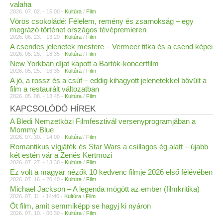
valaha
2026. 07. 02. - 15:00 -
Kultúra
/
Film
Vörös csokoládé: Félelem, remény és zsarnokság – egy
megrázó történet országos tévépremieren
2026. 06. 23. - 13:20 -
Kultúra
/
Film
A csendes jelenetek mestere – Vermeer titka és a csend képei
2026. 05. 25. - 18:35 -
Kultúra
/
Film
New Yorkban díjat kapott a Bartók-koncertfilm
2026. 05. 25. - 16:35 -
Kultúra
/
Film
A jó, a rossz és a csúf – eddig kihagyott jelenetekkel bővült a
film a restaurált változatban
2026. 05. 08. - 13:45 -
Kultúra
/
Film
KAPCSOLÓDÓ HÍREK
A Bledi Nemzetközi Filmfesztivál versenyprogramjában a
Mommy Blue
2026. 07. 30. - 14:00 -
Kultúra
/
Film
Romantikus vígjáték és Star Wars a csillagos ég alatt – újabb
két estén vár a Zenés Kertmozi
2026. 07. 27. - 13:30 -
Kultúra
/
Film
Ez volt a magyar nézők 10 kedvenc filmje 2026 első félévében
2026. 07. 16. - 20:40 -
Kultúra
/
Film
Michael Jackson – A legenda mögött az ember (filmkritika)
2026. 07. 11. - 14:40 -
Kultúra
/
Film
Öt film, amit semmiképp se hagyj ki nyáron
2026. 07. 10. - 00:30 -
Kultúra
/
Film