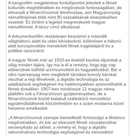
A hangosfilm megjelenése fordulópontot jelentett a filmek
kulturális megítélésében és megőrzésük fontosságában, de
elmaradt a filmarchívumok létrehozása, ami Magyarország
némafilmjeinek több mint 90 százalékának elvesztéséhez
vezetett. Ez történt a legelső megrendezett magyar
némafilmmel,
A táncz
című alkotással.
A dokumentumfilm részletesen beszámol a második
világháború alatti és utáni kihívásokról, különösen a háború
alatt borospincékbe menekített filmek tragédiájáról és a
politikai cenzúráról.
A magyar filmek már az 1910-es évektől kezdve eljutottak a
világ minden tájára, így ma is él a remény, hogy egy nap
előkerülnek külföldi archívumokból és hagyatékokból. Bár a
nitro nyersanyag nem megfelelő tárolása komoly károkat
okozhat a régi filmeknek, a digitális technológia és az
adatbázisok segítségével ma hatékonyabban azonosíthatók a
filmek töredékei. 1957-ben mindössze 12 magyar néma
játékfilm volt a Filmarchívum gyűjteményében, de a
filmarchívumok között kialakult széleskörű nemzetközi
együttműködésnek köszönhetően ez a szám mostanra közel
hetvenre emelkedett.
„
A filmarchívumok szerepe kiemelkedő fontosságú a filmkincs
megőrzésében, és bár az elveszett filmek visszakerülése
versenyfutás az idővel, a remény él, hogy a digitális
rekonstrukciós technológia segítségével és nemzetközi