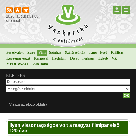
2026. augusztus 08.
szombat
Fesztiválok
Zene
Film
Színház
Színésztükör
Tánc
Fotó
Kiállítás
Képzőművészet
Karnevál
Irodalom
Divat
Pegazus
Egyéb
VZ
MEDIAWAVE
AlteRába
KERESÉS
Vissza az előző oldalra
Ilyen viszontagságos volt a magyar filmipar első
120 éve