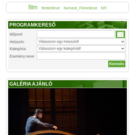
film
filmtörténet
Nemzeti_Filmintézet
NFI
PROGRAMKERESŐ
Időpont:
Helyszín:
Kategória:
Esemény neve:
GALÉRIA AJÁNLÓ