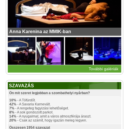
Anna Karenina az MMIK-ban
További galériák
SZAVAZÁS
Ön mit szeret legjobban a szombathelyi nyárban?
10%
- A Tófürdőt.
42%
- A Savaria Karnevált.
7%
- A rengeteg fagyizási lehetőséget.
8%
- A sok gondozott parkot.
14%
- A nyugalmat, amit a város atmoszférája áraszt.
20%
- Csak az számít, hogy igazán meleg legyen.
Összesen 1954 szavazat