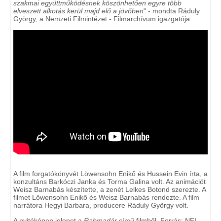
szakmai együttműködésnek köszönhetően egyre több
elveszett alkotás kerül majd elő a jövőben
" - mondta Ráduly
György, a Nemzeti Filmintézet - Filmarchívum igazgatója.
A film forgatókönyvét Löwensohn Enikő és Hussein Evin írta, a
konzultáns Barkóczi Janka és Torma Galina volt. Az animációt
Weisz Barnabás készítette, a zenét Lelkes Botond szerezte. A
filmet Löwensohn Enikő és Weisz Barnabás rendezte. A film
narrátora Hegyi Barbara, producere Ráduly György volt.
A nyitóképen jelenet a
Rabmadár
című filmből. Forrás: NFI -