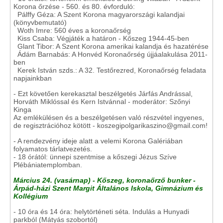
Korona őrzése - 560. és 80. évforduló:
Pálffy Géza: A Szent Korona magyarországi kalandjai
(könyvbemutató)
Woth Imre: 560 éves a koronaőrség
Kiss Csaba: Végjáték a határon - Kőszeg 1944-45-ben
Glant Tibor: A Szent Korona amerikai kalandja és hazatérése
Ádám Barnabás: A Honvéd Koronaőrség újjáalakulása 2011-
ben
Kerek István szds.: A 32. Testőrezred, Koronaőrség feladata
napjainkban
- Ezt követően kerekasztal beszélgetés Járfás Andrással,
Horváth Miklóssal és Kern Istvánnal - moderátor: Szőnyi
Kinga
Az emlékülésen és a beszélgetésen való részvétel ingyenes,
de regisztrációhoz kötött - koszegipolgarikaszino@gmail.com!
- A rendezvény ideje alatt a velemi Korona Galériában
folyamatos tárlatvezetés.
- 18 órától: ünnepi szentmise a kőszegi Jézus Szíve
Plébániatemplomban.
Március 24. (vasárnap) - Kőszeg, koronaőrző bunker -
Árpád-házi Szent Margit Általános Iskola, Gimnázium és
Kollégium
- 10 óra és 14 óra: helytörténeti séta. Indulás a Hunyadi
parkból (Mátyás szobortól)