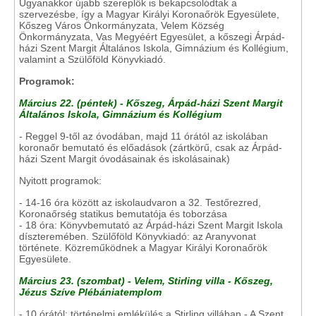
Ugyanakkor újabb szereplők is bekapcsolódtak a
szervezésbe, így a Magyar Királyi Koronaőrök Egyesülete,
Kőszeg Város Önkormányzata, Velem Község
Önkormányzata, Vas Megyéért Egyesület, a kőszegi Árpád-
házi Szent Margit Általános Iskola, Gimnázium és Kollégium,
valamint a Szülőföld Könyvkiadó.
Programok:
Március 22. (péntek) - Kőszeg, Árpád-házi Szent Margit
Általános Iskola, Gimnázium és Kollégium
- Reggel 9-től az óvodában, majd 11 órától az iskolában
koronaőr bemutató és előadások (zártkörű, csak az Árpád-
házi Szent Margit óvodásainak és iskolásainak)
Nyitott programok:
- 14-16 óra között az iskolaudvaron a 32. Testőrezred,
Koronaőrség statikus bemutatója és toborzása
- 18 óra: Könyvbemutató az Árpád-házi Szent Margit Iskola
díszteremében. Szülőföld Könyvkiadó: az Aranyvonat
története. Közreműködnek a Magyar Királyi Koronaőrök
Egyesülete.
Március 23. (szombat) - Velem, Stirling villa - Kőszeg,
Jézus Szíve Plébániatemplom
- 10 órától: történelmi emlékülés a Stirling villában - A Szent