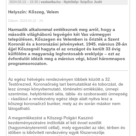
2024.03.13. - 15:30 |
vaskarika.hu - Nyitókép: Szipőcz Judit
Helyszín: Kőszeg, Velem
Dátum: 2024.03.22 - 24.
Harmadik alkalommal emlékeznek meg arról, hogy a
második világháború legvégén két Vas vármegyei
településen, Kőszegen és Velemben is őrizték a Szent
Koronát és a koronázási jelvényeket. 1945. március 28-án
éjjel Kőszegnél hagyta el az országot és került 33 évig
külföldre a magyarság legfontosabb ereklyéje – ezt az
évfordulót idézik meg a március végi, közel háromnapos
programsorozaton.
Az egész hétvégés rendezvényen többek között a 32.
Testőrezred, Koronaőrség tart bemutatókat és toborzást, de
lesz ünnepi könyvbemutató, történelmi emlékülés, ünnepi
szentmise, helytörténeti séta, tábla- és szoboravató ünnepség
- ráadásul a rendezvény egész ideje alatt nyitva lesz a
kőszegi koronaőrző bunker, mely az év során máskor nem
látogatható.
A megemlékezést a Kőszegi Polgári Kaszinó
kezdeményezésére indították el két évvel ezelőtt
(hagyományteremtő céllal), mely egyesület az idei, térben és
időben is kibővített rendezvény egyik főszervezője.