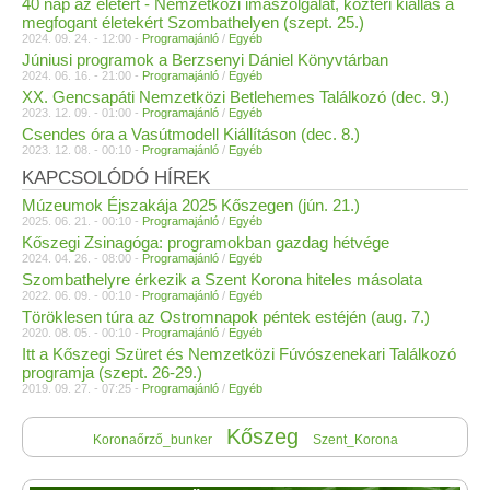
40 nap az életért - Nemzetközi imaszolgálat, köztéri kiállás a
megfogant életekért Szombathelyen (szept. 25.)
2024. 09. 24. - 12:00 -
Programajánló
/
Egyéb
Júniusi programok a Berzsenyi Dániel Könyvtárban
2024. 06. 16. - 21:00 -
Programajánló
/
Egyéb
XX. Gencsapáti Nemzetközi Betlehemes Találkozó (dec. 9.)
2023. 12. 09. - 01:00 -
Programajánló
/
Egyéb
Csendes óra a Vasútmodell Kiállításon (dec. 8.)
2023. 12. 08. - 00:10 -
Programajánló
/
Egyéb
KAPCSOLÓDÓ HÍREK
Múzeumok Éjszakája 2025 Kőszegen (jún. 21.)
2025. 06. 21. - 00:10 -
Programajánló
/
Egyéb
Kőszegi Zsinagóga: programokban gazdag hétvége
2024. 04. 26. - 08:00 -
Programajánló
/
Egyéb
Szombathelyre érkezik a Szent Korona hiteles másolata
2022. 06. 09. - 00:10 -
Programajánló
/
Egyéb
Töröklesen túra az Ostromnapok péntek estéjén (aug. 7.)
2020. 08. 05. - 00:10 -
Programajánló
/
Egyéb
Itt a Kőszegi Szüret és Nemzetközi Fúvószenekari Találkozó
programja (szept. 26-29.)
2019. 09. 27. - 07:25 -
Programajánló
/
Egyéb
Kőszeg
Koronaőrző_bunker
Szent_Korona