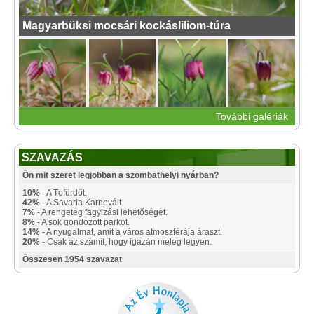
Magyarbüksi mocsári kockásliliom-túra
További galériák
SZAVAZÁS
Ön mit szeret legjobban a szombathelyi nyárban?
10%
- A Tófürdőt.
42%
- A Savaria Karnevált.
7%
- A rengeteg fagyizási lehetőséget.
8%
- A sok gondozott parkot.
14%
- A nyugalmat, amit a város atmoszférája áraszt.
20%
- Csak az számít, hogy igazán meleg legyen.
Összesen 1954 szavazat