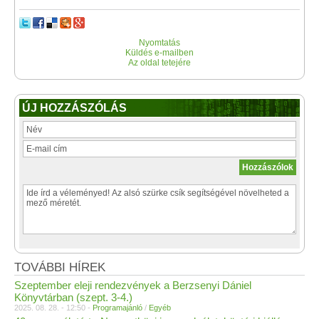
Nyomtatás
Küldés e-mailben
Az oldal tetejére
ÚJ HOZZÁSZÓLÁS
TOVÁBBI HÍREK
Szeptember eleji rendezvények a Berzsenyi Dániel
Könyvtárban (szept. 3-4.)
2025. 08. 28. - 12:50 -
Programajánló
/
Egyéb