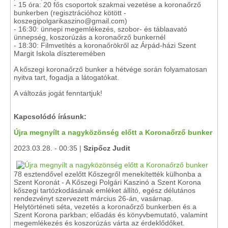
- 15 óra: 20 fős csoportok szakmai vezetése a koronaőrző
bunkerben (regisztrációhoz kötött -
koszegipolgarikaszino@gmail.com)
- 16:30: ünnepi megemlékezés, szobor- és táblaavató
ünnepség, koszorúzás a koronaőrző bunkernél
- 18:30: Filmvetítés a koronaőrökről az Árpád-házi Szent
Margit Iskola díszteremében
A kőszegi koronaőrző bunker a hétvége során folyamatosan
nyitva tart, fogadja a látogatókat.
A változás jogát fenntartjuk!
Kapcsolódó írásunk:
Újra megnyílt a nagyközönség előtt a Koronaőrző bunker
2023.03.28. - 00:35 |
Szipőcz Judit
78 esztendővel ezelőtt Kőszegről menekítették külhonba a
Szent Koronát - A Kőszegi Polgári Kaszinó a Szent Korona
kőszegi tartózkodásának emléket állító, egész délutános
rendezvényt szervezett március 26-án, vasárnap.
Helytörténeti séta, vezetés a koronaőrző bunkerben és a
Szent Korona parkban; előadás és könyvbemutató, valamint
megemlékezés és koszorúzás várta az érdeklődőket.