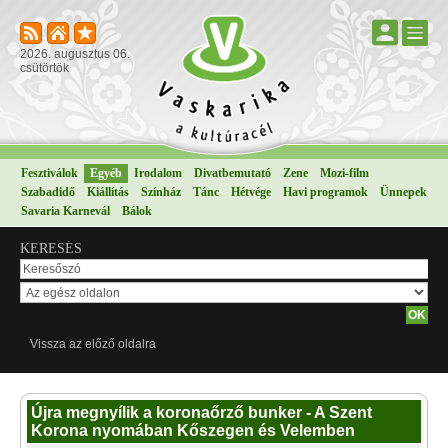
2026. augusztus 06.
csütörtök
Fesztiválok
Egyéb
Irodalom
Divatbemutató
Zene
Mozi-film
Szabadidő
Kiállítás
Színház
Tánc
Hétvége
Havi programok
Ünnepek
Savaria Karnevál
Bálok
KERESÉS
Vissza az előző oldalra
Újra megnyílik a koronaőrző bunker - A Szent
Korona nyomában Kőszegen és Velemben