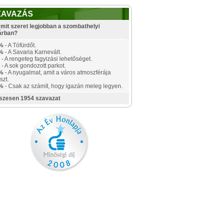
ZAVAZÁS
mit szeret legjobban a szombathelyi
árban?
%
- A Tófürdőt.
%
- A Savaria Karnevált.
- A rengeteg fagyizási lehetőséget.
- A sok gondozott parkot.
%
- A nyugalmat, amit a város atmoszférája
szt.
%
- Csak az számít, hogy igazán meleg legyen.
szesen 1954 szavazat