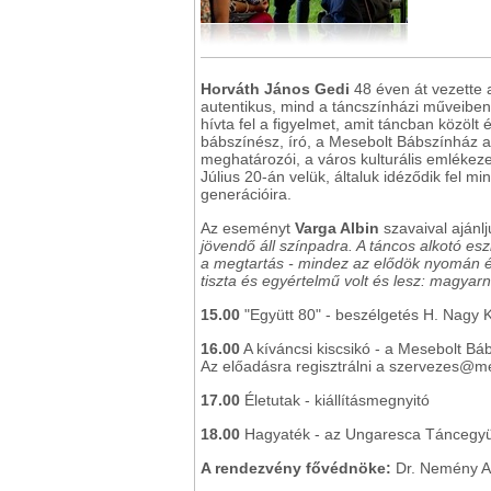
Horváth János Gedi
48 éven át vezette 
autentikus, mind a táncszínházi műveiben
hívta fel a figyelmet, amit táncban közölt
bábszínész, író, a Mesebolt Bábszínház al
meghatározói, a város kulturális emlékez
Július 20-án velük, általuk idéződik fel mi
generációira.
Az eseményt
Varga Albin
szavaival ajánlj
jövendő áll színpadra. A táncos alkotó e
a megtartás - mindez az elődök nyomán é
tiszta és egyértelmű volt és lesz: magyar
15.00
"Együtt 80" - beszélgetés H. Nagy K
16.00
A kíváncsi kiscsikó - a Mesebolt B
Az előadásra regisztrálni a szervezes@me
17.00
Életutak - kiállításmegnyitó
18.00
Hagyaték - az Ungaresca Táncegyü
A rendezvény fővédnöke:
Dr. Nemény A