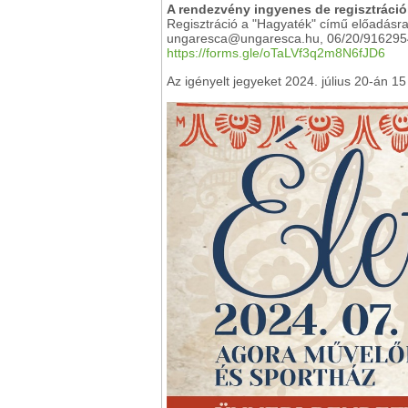
A rendezvény ingyenes de regisztráció
Regisztráció a "Hagyaték" című előadásra
ungaresca@ungaresca.hu, 06/20/916295
https://forms.gle/oTaLVf3q2m8N6fJD6
Az igényelt jegyeket 2024. július 20-án 