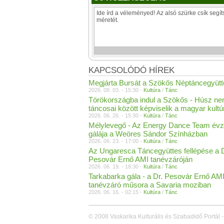
KAPCSOLÓDÓ HÍREK
Megjárta Bursát a Szökős Néptáncegyütt
2026. 08. 03. - 15:30 -
Kultúra
/
Tánc
Törökországba indul a Szökős - Húsz n
táncosai között képviselik a magyar kultú
2026. 06. 26. - 15:30 -
Kultúra
/
Tánc
Mélylevegő - Az Energy Dance Team évz
gálája a Weöres Sándor Színházban
2026. 06. 23. - 17:00 -
Kultúra
/
Tánc
Az Ungaresca Táncegyüttes fellépése a D
Pesovár Ernő AMI tanévzáróján
2026. 06. 19. - 18:30 -
Kultúra
/
Tánc
Tarkabarka gála - a Dr. Pesovár Ernő AM
tanévzáró műsora a Savaria moziban
2026. 06. 16. - 02:15 -
Kultúra
/
Tánc
© 2008 Vaskarika Kulturális és Szabadidő Portál -