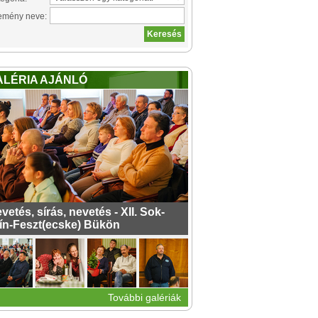
emény neve:
ALÉRIA AJÁNLÓ
vetés, sírás, nevetés - XII. Sok-
ín-Feszt(ecske) Bükön
További galériák