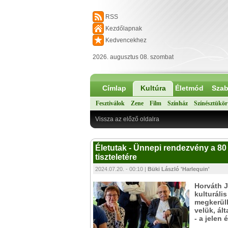
RSS
Kezdőlapnak
Kedvencekhez
2026. augusztus 08. szombat
Címlap
Kultúra
Életmód
Szab
Fesztiválok
Zene
Film
Színház
Színésztükör
Vissza az előző oldalra
Életutak - Ünnepi rendezvény a 80
tiszteletére
2024.07.20. - 00:10 |
Büki László 'Harlequin'
Horváth J
kulturáli
megkerülh
velük, ál
- a jelen 