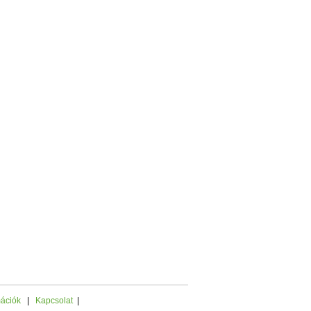
mációk
|
Kapcsolat
|