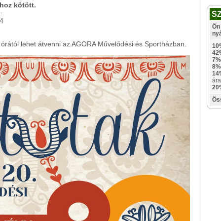
hoz kötött.
:
S
4
Ön 
ny
15 órától lehet átvenni az AGORA Művelődési és Sportházban.
10
42
7%
8%
14
ára
20
Ös