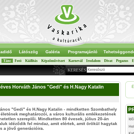
adidő
Látószög
Galéria
Programajánló
Tehetséggond
Tánc
Fotó
Kiállítás
Képzőművészet
Karnevál
Irodalom
Divat
Pegazus
E
KERESÉS
 éves Horváth János "Gedi" és H.Nagy Katalin
É
ános "Gedi" és H.Nagy Katalin - mindketten Szombathely
P
s életének meghatározói, a város kulturális emlékezetének
etetlen szereplői. Mindketten 80 évesek, július 20-án
Idő
taluk idéződik fel mindaz, amit elértek, amit örökül hagytak
Hel
és a jövő generációira.
Kat