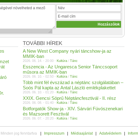
TOVÁBBI HÍREK
es
A New West Company nyári táncshow-ja az
MMIK-ban
emzet
2026. 06. 14. - 20:00 -
Kultúra
/
Tánc
rát
Esszencia - Az Ungaresca Senior Tánccsoport
műsora az MMIK-ban
áró
2026. 06. 10. - 02:50 -
Kultúra
/
Tánc
Több mint fél évszázad a néptánc szolgálatában –
Soós Pál kapta az Antal László emlékplakettet
r.
2026. 06. 10. - 01:20 -
Kultúra
/
Tánc
XXIX. Gencsi Söprű Néptáncfesztivál - II. rész
2026. 06. 08. - 01:40 -
Kultúra
/
Tánc
I
Botforgatók Show-ja - XIV. Sárvári Fúvószenekari
és Mazsorett Fesztivál
2026. 06. 07. - 20:20 -
Kultúra
/
Tánc
 Minden jog fenntartva
|
Impresszum
|
Médiaajánlat
|
Adatvédelem
|
Infor