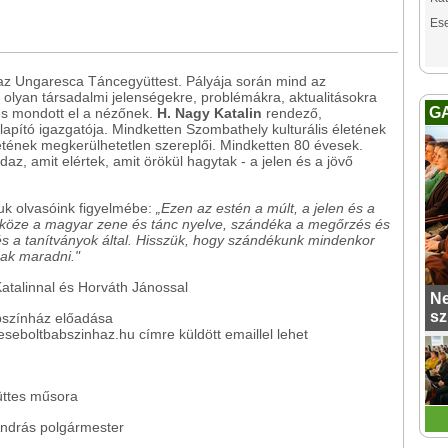
Es
az Ungaresca Táncegyüttest. Pályája során mind az
 olyan társadalmi jelenségekre, problémákra, aktualitásokra
G
 és mondott el a nézőnek.
H. Nagy Katalin
rendező,
apító igazgatója. Mindketten Szombathely kulturális életének
etének megkerülhetetlen szereplői. Mindketten 80 évesek.
ndaz, amit elértek, amit örökül hagytak - a jelen és a jövő
uk olvasóink figyelmébe:
„Ezen az estén a múlt, a jelen és a
szköze a magyar zene és tánc nyelve, szándéka a megőrzés és
s a tanítványok által. Hisszük, hogy szándékunk mindenkor
nak maradni."
atalinnal és Horváth Jánossal
Ne
sz
ábszínház előadása
seboltbabszinhaz.hu címre küldött emaillel lehet
ttes műsora
ndrás polgármester