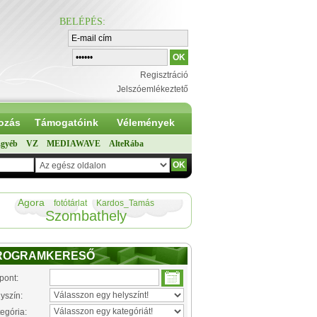
BELÉPÉS
:
Regisztráció
Jelszóemlékeztető
ozás
Támogatóink
Vélemények
gyéb
VZ
MEDIAWAVE
AlteRába
Agora
fotótárlat
Kardos_Tamás
Szombathely
ROGRAMKERESŐ
pont:
yszín:
egória: