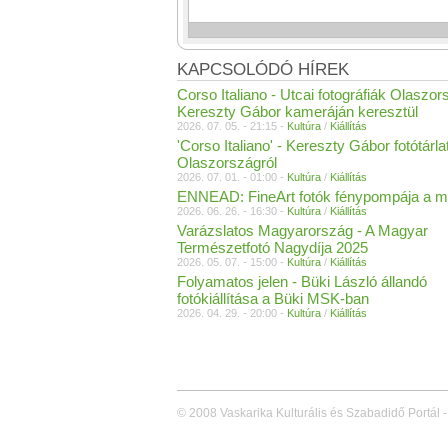
KAPCSOLÓDÓ HÍREK
Corso Italiano - Utcai fotográfiák Olaszor
Kereszty Gábor kameráján keresztül
2026. 07. 05. - 21:15 -
Kultúra
/
Kiállítás
'Corso Italiano' - Kereszty Gábor fotótárla
Olaszországról
2026. 07. 01. - 01:00 -
Kultúra
/
Kiállítás
ENNEAD: FineArt fotók fénypompája a m
2026. 06. 26. - 16:30 -
Kultúra
/
Kiállítás
Varázslatos Magyarország - A Magyar
Természetfotó Nagydíja 2025
2026. 05. 07. - 15:00 -
Kultúra
/
Kiállítás
Folyamatos jelen - Büki László állandó
fotókiállítása a Büki MSK-ban
2026. 04. 29. - 20:00 -
Kultúra
/
Kiállítás
© 2008 Vaskarika Kulturális és Szabadidő Portál -