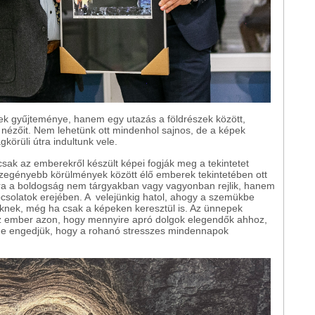
 gyűjteménye, hanem egy utazás a földrészek között,
nézőit. Nem lehetünk ott mindenhol sajnos, de a képek
gkörüli útra indultunk vele.
csak az emberekről készült képei fogják meg a tekintetet
szegényebb körülmények között élő emberek tekintetében ott
ra a boldogság nem tárgyakban vagy vagyonban rejlik, hanem
solatok erejében. A velejünkig hatol, ahogy a szemükbe
nek, még ha csak a képeken keresztül is. Az ünnepek
z ember azon, hogy mennyire apró dolgok elegendők ahhoz,
ne engedjük, hogy a rohanó stresszes mindennapok