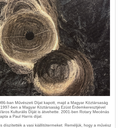
1986-ban Művészeti Díjat kapott, majd a Magyar Köztársaság
k. 1997-ben a Magyar Köztársaság Ezüst Érdemkeresztjével
 Város Kulturális Díját is átvehette. 2001-ben Rotary Mecénás
apta a Paul Harris díjat.
 díszítették a vasi kiállítótermeket. Reméljük, hogy a művész