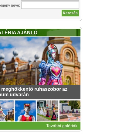
emény neve:
ALÉRIA AJÁNLÓ
 meghökkentő ruhaszobor az
eum udvarán
További galériák