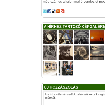
még számos alkalommal örvendeztet meg b
A HÍRHEZ TARTOZÓ KÉPGALÉRI
ÚJ HOZZÁSZÓLÁS