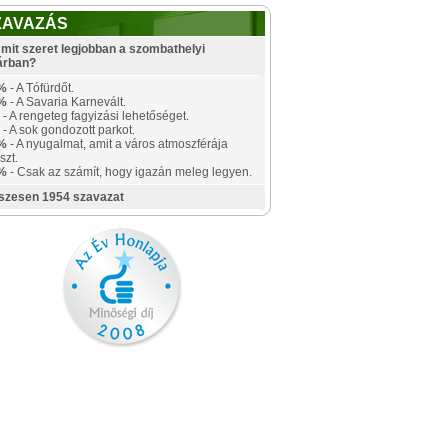
ZAVAZÁS
mit szeret legjobban a szombathelyi
árban?
%
- A Tófürdőt.
%
- A Savaria Karnevált.
- A rengeteg fagyizási lehetőséget.
- A sok gondozott parkot.
%
- A nyugalmat, amit a város atmoszférája
szt.
%
- Csak az számít, hogy igazán meleg legyen.
szesen 1954 szavazat