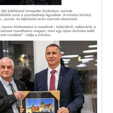
álló kiállítással ünnepelte Szolnokon, aminek
klődők most a szombathelyi Agorában. A művész kórházi
-, portré- és tájfotózás terén szerzett elismerést.
anem történeteket is mesélnek - kultúrákról, vallásokról, a
csésnek mondhatom magam, mert egy olyan technika talált
ezett csodákat"
- vallja a művész.