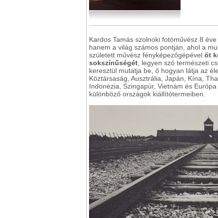
Kardos Tamás szolnoki fotóművész 8 éve 
hanem a világ számos pontján, ahol a mun
született művész fényképezőgépével
öt 
sokszínűségét
, legyen szó természeti c
keresztül mutatja be, ő hogyan látja az élet
Köztársaság, Ausztrália, Japán, Kína, Thai
Indonézia, Szingapúr, Vietnám és Európa
különböző országok kiállítótermeiben.