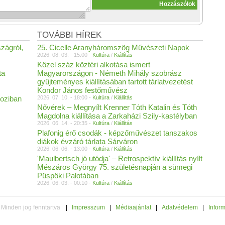
TOVÁBBI HÍREK
szágról,
25. Cicelle Aranyháromszög Művészeti Napok
2026. 08. 03. - 15:00 -
Kultúra
/
Kiállítás
Közel száz köztéri alkotása ismert
ta
Magyarországon - Németh Mihály szobrász
gyűjteményes kiállításában tartott tárlatvezetést
Kondor János festőművész
oziban
2026. 07. 10. - 18:00 -
Kultúra
/
Kiállítás
Nővérek – Megnyílt Krenner Tóth Katalin és Tóth
Magdolna kiállítása a Zarkaházi Szily-kastélyban
2026. 06. 14. - 20:35 -
Kultúra
/
Kiállítás
Plafonig érő csodák - képzőművészet tanszakos
diákok évzáró tárlata Sárváron
2026. 06. 06. - 13:00 -
Kultúra
/
Kiállítás
'Maulbertsch jó utódja' – Retrospektív kiállítás nyílt
Mészáros György 75. születésnapján a sümegi
Püspöki Palotában
2026. 06. 03. - 00:10 -
Kultúra
/
Kiállítás
 Minden jog fenntartva
|
Impresszum
|
Médiaajánlat
|
Adatvédelem
|
Infor