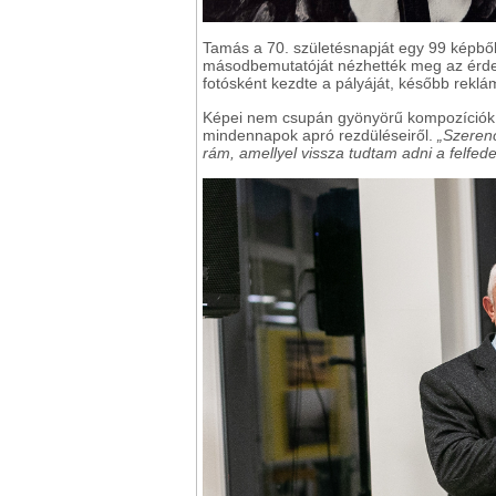
Tamás a 70. születésnapját egy 99 képből 
másodbemutatóját nézhették meg az érde
fotósként kezdte a pályáját, később reklám
Képei nem csupán gyönyörű kompozíciók, h
mindennapok apró rezdüléseiről.
„Szeren
rám, amellyel vissza tudtam adni a felfed