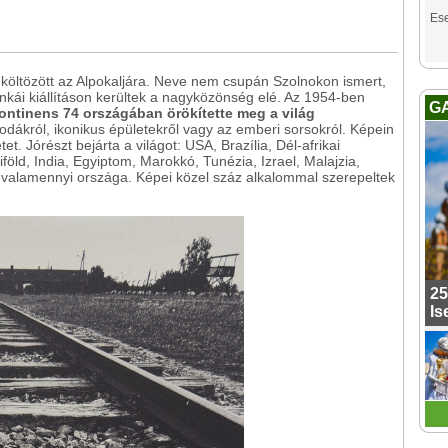
Es
költözött az Alpokaljára. Neve nem csupán Szolnokon ismert,
kái kiállításon kerültek a nagyközönség elé. Az 1954-ben
G
kontinens 74 országában örökítette meg a világ
sodákról, ikonikus épületekről vagy az emberi sorsokról. Képein
et. Jórészt bejárta a világot: USA, Brazília, Dél-afrikai
föld, India, Egyiptom, Marokkó, Tunézia, Izrael, Malajzia,
 valamennyi országa. Képei közel száz alkalommal szerepeltek
25
Is