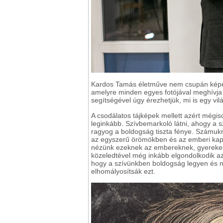
Kardos Tamás életműve nem csupán képek
amelyre minden egyes fotójával meghívja 
segítségével úgy érezhetjük, mi is egy vilá
A csodálatos tájképek mellett azért mégis
leginkább. Szívbemarkoló látni, ahogy a 
ragyog a boldogság tiszta fénye. Számuk
az egyszerű örömökben és az emberi kapc
nézünk ezeknek az embereknek, gyerekek
közeledtével még inkább elgondolkodik a
hogy a szívünkben boldogság legyen és 
elhomályosítsák ezt.