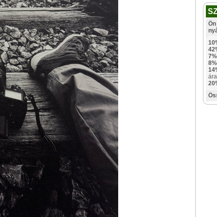
S
Ön 
ny
10
42
7%
8%
14
ára
20
Ös