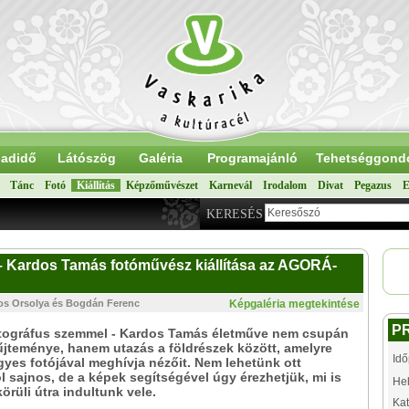
adidő
Látószög
Galéria
Programajánló
Tehetséggond
Tánc
Fotó
Kiállítás
Képzőművészet
Karnevál
Irodalom
Divat
Pegazus
E
KERESÉS
k – Kardos Tamás fotóművész kiállítása az AGORÁ-
dos Orsolya és Bogdán Ferenc
Képgaléria megtekintése
P
otográfus szemmel - Kardos Tamás életműve nem csupán
jteménye, hanem utazás a földrészek között, amelyre
Idő
yes fotójával meghívja nézőit. Nem lehetünk ott
 sajnos, de a képek segítségével úgy érezhetjük, mi is
Hel
örüli útra indultunk vele.
Kat