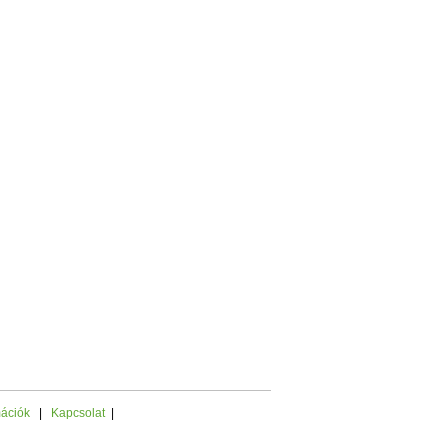
mációk
|
Kapcsolat
|