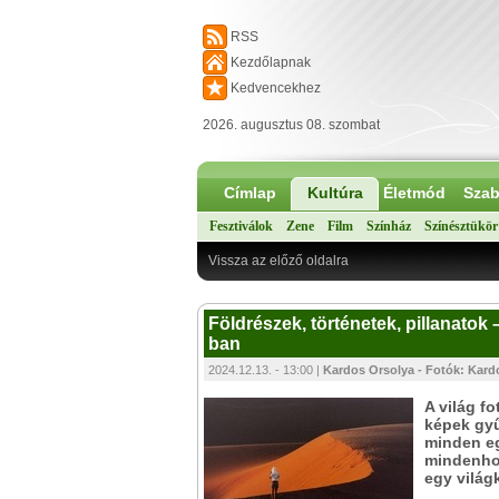
RSS
Kezdőlapnak
Kedvencekhez
2026. augusztus 08. szombat
Címlap
Kultúra
Életmód
Szab
Fesztiválok
Zene
Film
Színház
Színésztükör
Vissza az előző oldalra
Földrészek, történetek, pillanato
ban
2024.12.13. - 13:00 |
Kardos Orsolya - Fotók: Kar
A világ f
képek gyű
minden eg
mindenhol
egy világk