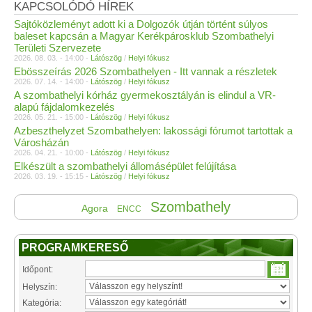
KAPCSOLÓDÓ HÍREK
Sajtóközleményt adott ki a Dolgozók útján történt súlyos
baleset kapcsán a Magyar Kerékpárosklub Szombathelyi
Területi Szervezete
2026. 08. 03. - 14:00 -
Látószög
/
Helyi fókusz
Ebösszeírás 2026 Szombathelyen - Itt vannak a részletek
2026. 07. 14. - 14:00 -
Látószög
/
Helyi fókusz
A szombathelyi kórház gyermekosztályán is elindul a VR-
alapú fájdalomkezelés
2026. 05. 21. - 15:00 -
Látószög
/
Helyi fókusz
Azbeszthelyzet Szombathelyen: lakossági fórumot tartottak a
Városházán
2026. 04. 21. - 10:00 -
Látószög
/
Helyi fókusz
Elkészült a szombathelyi állomásépület felújítása
2026. 03. 19. - 15:15 -
Látószög
/
Helyi fókusz
Szombathely
Agora
ENCC
PROGRAMKERESŐ
Időpont:
Helyszín:
Kategória: