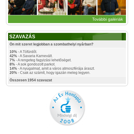
További galériák
SZAVAZÁS
Ön mit szeret legjobban a szombathelyi nyárban?
10%
- A Tófürdőt.
42%
- A Savaria Karnevált.
7%
- A rengeteg fagyizási lehetőséget.
8%
- A sok gondozott parkot.
14%
- A nyugalmat, amit a város atmoszférája áraszt.
20%
- Csak az számít, hogy igazán meleg legyen.
Összesen 1954 szavazat