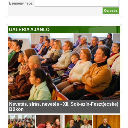
Esemény neve:
GALÉRIA AJÁNLÓ
Nevetés, sírás, nevetés - XII. Sok-szín-Feszt(ecske)
Bükön