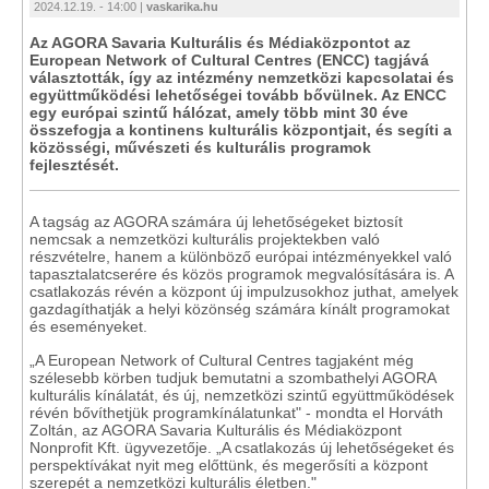
2024.12.19. - 14:00 |
vaskarika.hu
Az AGORA Savaria Kulturális és Médiaközpontot az
European Network of Cultural Centres (ENCC) tagjává
választották, így az intézmény nemzetközi kapcsolatai és
együttműködési lehetőségei tovább bővülnek. Az ENCC
egy európai szintű hálózat, amely több mint 30 éve
összefogja a kontinens kulturális központjait, és segíti a
közösségi, művészeti és kulturális programok
fejlesztését.
A tagság az AGORA számára új lehetőségeket biztosít
nemcsak a nemzetközi kulturális projektekben való
részvételre, hanem a különböző európai intézményekkel való
tapasztalatcserére és közös programok megvalósítására is. A
csatlakozás révén a központ új impulzusokhoz juthat, amelyek
gazdagíthatják a helyi közönség számára kínált programokat
és eseményeket.
„A European Network of Cultural Centres tagjaként még
szélesebb körben tudjuk bemutatni a szombathelyi AGORA
kulturális kínálatát, és új, nemzetközi szintű együttműködések
révén bővíthetjük programkínálatunkat" - mondta el Horváth
Zoltán, az AGORA Savaria Kulturális és Médiaközpont
Nonprofit Kft. ügyvezetője. „A csatlakozás új lehetőségeket és
perspektívákat nyit meg előttünk, és megerősíti a központ
szerepét a nemzetközi kulturális életben."