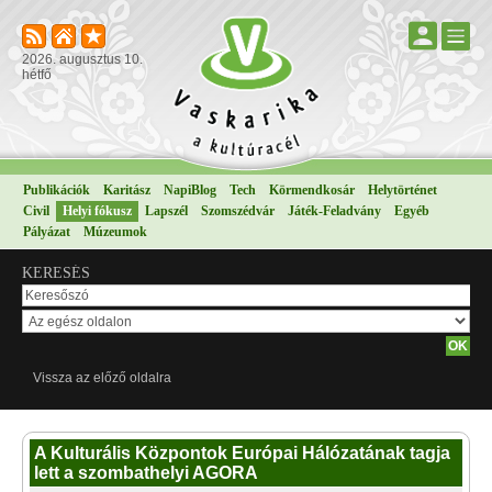
2026. augusztus 10.
hétfő
Publikációk
Karitász
NapiBlog
Tech
Körmendkosár
Helytörténet
Civil
Helyi fókusz
Lapszél
Szomszédvár
Játék-Feladvány
Egyéb
Pályázat
Múzeumok
KERESÉS
Vissza az előző oldalra
A Kulturális Központok Európai Hálózatának tagja
lett a szombathelyi AGORA