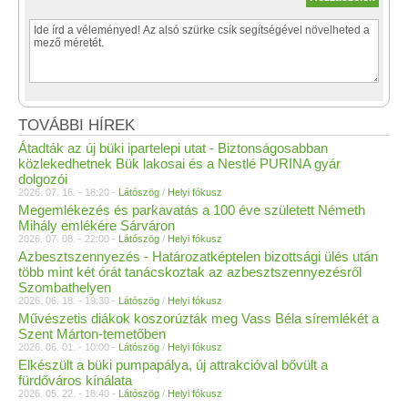
TOVÁBBI HÍREK
Átadták az új büki ipartelepi utat - Biztonságosabban
közlekedhetnek Bük lakosai és a Nestlé PURINA gyár
dolgozói
2026. 07. 16. - 18:20 -
Látószög
/
Helyi fókusz
Megemlékezés és parkavatás a 100 éve született Németh
Mihály emlékére Sárváron
2026. 07. 08. - 22:00 -
Látószög
/
Helyi fókusz
Azbesztszennyezés - Határozatképtelen bizottsági ülés után
több mint két órát tanácskoztak az azbesztszennyezésről
Szombathelyen
2026. 06. 18. - 19:30 -
Látószög
/
Helyi fókusz
Művészetis diákok koszorúzták meg Vass Béla síremlékét a
Szent Márton-temetőben
2026. 06. 01. - 10:00 -
Látószög
/
Helyi fókusz
Elkészült a büki pumpapálya, új attrakcióval bővült a
fürdőváros kínálata
2026. 05. 22. - 18:40 -
Látószög
/
Helyi fókusz